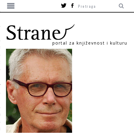
portal za književnost i kulturu
TIKA
ORI
T
SUM