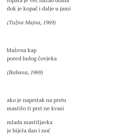
lopata je već nazad doma
dok je kopač i dalje u jami
(Tužna Majna, 1969)
blažena kap
pored ludog čovjeka
(Ikebana, 1969)
ako je naprstak na prstu
mastilo ti prst ne kvasi
mlada mastiljavka
je bijela dan i noć