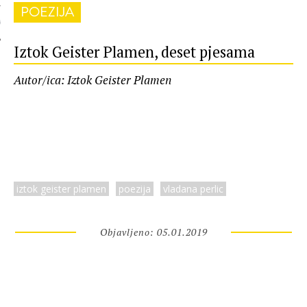
POEZIJA
 AUTORA
Iztok Geister Plamen, deset pjesama
Autor/ica: Iztok Geister Plamen
iztok geister plamen
poezija
vladana perlic
Objavljeno: 05.01.2019