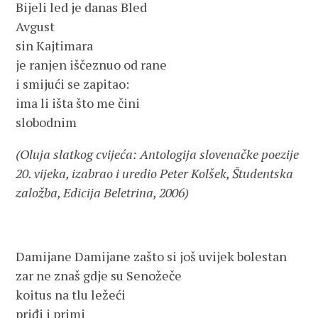
Bijeli led je danas Bled
Avgust
sin Kajtimara
je ranjen iščeznuo od rane
i smijući se zapitao:
ima li išta što me čini
slobodnim
(Oluja slatkog cvijeća: Antologija slovenačke poezije
20. vijeka, izabrao i uredio Peter Kolšek, Študentska
založba, Edicija Beletrina, 2006)
Damijane Damijane zašto si još uvijek bolestan
zar ne znaš gdje su Senožeče
koitus na tlu ležeći
priđi i primi