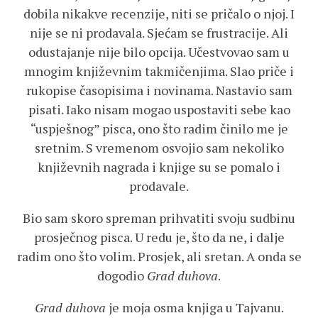
dobila nikakve recenzije, niti se pričalo o njoj. I
nije se ni prodavala. Sjećam se frustracije. Ali
odustajanje nije bilo opcija. Učestvovao sam u
mnogim književnim takmičenjima. Slao priče i
rukopise časopisima i novinama. Nastavio sam
pisati. Iako nisam mogao uspostaviti sebe kao
“uspješnog” pisca, ono što radim činilo me je
sretnim. S vremenom osvojio sam nekoliko
književnih nagrada i knjige su se pomalo i
prodavale.
Bio sam skoro spreman prihvatiti svoju sudbinu
prosječnog pisca. U redu je, što da ne, i dalje
radim ono što volim. Prosjek, ali sretan. A onda se
dogodio
Grad duhova
.
Grad duhova
je moja osma knjiga u Tajvanu.