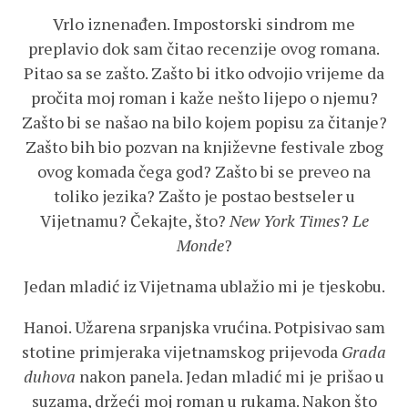
Vrlo iznenađen. Impostorski sindrom me
preplavio dok sam čitao recenzije ovog romana.
Pitao sa se zašto. Zašto bi itko odvojio vrijeme da
pročita moj roman i kaže nešto lijepo o njemu?
Zašto bi se našao na bilo kojem popisu za čitanje?
Zašto bih bio pozvan na književne festivale zbog
ovog komada čega god? Zašto bi se preveo na
toliko jezika? Zašto je postao bestseler u
Vijetnamu? Čekajte, što?
New York Times
?
Le
Monde
?
Jedan mladić iz Vijetnama ublažio mi je tjeskobu.
Hanoi. Užarena srpanjska vrućina. Potpisivao sam
stotine primjeraka vijetnamskog prijevoda
Grada
duhova
nakon panela. Jedan mladić mi je prišao u
suzama, držeći moj roman u rukama. Nakon što