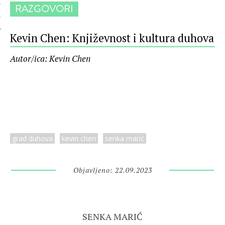
RAZGOVORI
 AUTORA
Kevin Chen: Književnost i kultura duhova
Autor/ica: Kevin Chen
grad duhova
kevin chen
senka marić
Objavljeno: 22.09.2023
SENKA MARIĆ