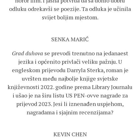
horor film. I jasna potvrda da sa donio dobru
odluku odrekavši se poezije. Ta odluka je učinila
svijet boljim mjestom.
SENKA MARIĆ
Grad duhova
se prevodi trenutno na jedanaest
jezika i općenito privlači veliku pažnju. U
engleskom prijevodu Darryla Sterka, roman je
uvršten među najbolje knjige svjetske
književnosti 2022. godine prema Library Journalu
i ušao je na širu listu US PEN-ovve nagrade za
prijevod 2023. Jesi li iznenađen uspjehom,
nagradama i sjajnim recenzijama?
KEVIN CHEN