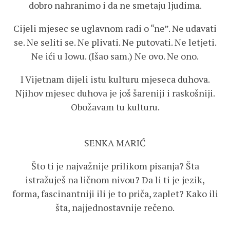
dobro nahranimo i da ne smetaju ljudima.
Cijeli mjesec se uglavnom radi o “ne”. Ne udavati
se. Ne seliti se. Ne plivati. Ne putovati. Ne letjeti.
Ne ići u Iowu. (Išao sam.) Ne ovo. Ne ono.
I Vijetnam dijeli istu kulturu mjeseca duhova.
Njihov mjesec duhova je još šareniji i raskošniji.
Obožavam tu kulturu.
SENKA MARIĆ
Što ti je najvažnije prilikom pisanja? Šta
istražuješ na ličnom nivou? Da li ti je jezik,
forma, fascinantniji ili je to priča, zaplet? Kako ili
šta, najjednostavnije rečeno.