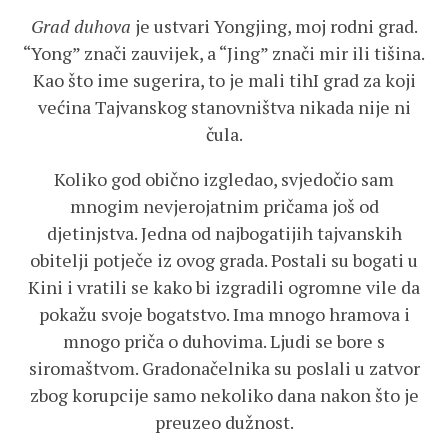
Grad duhova
je ustvari Yongjing, moj rodni grad.
“Yong” znači zauvijek, a “Jing” znači mir ili tišina.
Kao što ime sugerira, to je mali tihI grad za koji
većina Tajvanskog stanovništva nikada nije ni
čula.
Koliko god obično izgledao, svjedočio sam
mnogim nevjerojatnim pričama još od
djetinjstva. Jedna od najbogatijih tajvanskih
obitelji potječe iz ovog grada. Postali su bogati u
Kini i vratili se kako bi izgradili ogromne vile da
pokažu svoje bogatstvo. Ima mnogo hramova i
mnogo priča o duhovima. Ljudi se bore s
siromaštvom. Gradonačelnika su poslali u zatvor
zbog korupcije samo nekoliko dana nakon što je
preuzeo dužnost.