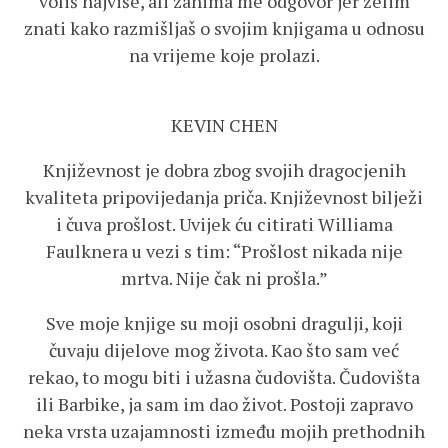
voliš najviše, ali zanima me odgovor jer želim
znati kako razmišljaš o svojim knjigama u odnosu
na vrijeme koje prolazi.
KEVIN CHEN
Književnost je dobra zbog svojih dragocjenih
kvaliteta pripovijedanja priča. Književnost bilježi
i čuva prošlost. Uvijek ću citirati Williama
Faulknera u vezi s tim: “Prošlost nikada nije
mrtva. Nije čak ni prošla.”
Sve moje knjige su moji osobni dragulji, koji
čuvaju dijelove mog života. Kao što sam već
rekao, to mogu biti i užasna čudovišta. Čudovišta
ili Barbike, ja sam im dao život. Postoji zapravo
neka vrsta uzajamnosti između mojih prethodnih