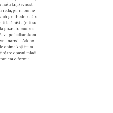
u našu književnost
 redu, jer ni oni ne
ževnih prethodnika što
ti baš ništa (niti su
ila poznatu mudrost
dešava po balkanskom
ivna naroda, čak po
e onima koji će im
ć oštre opasni mladi
itanjem o formi i