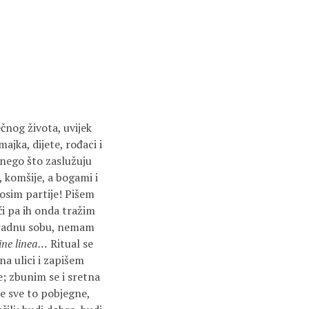
čnog života, uvijek
jka, dijete, rođaci i
e nego što zaslužuju
 komšije, a bogami i
osim partije! Pišem
i pa ih onda tražim
 radnu sobu, nemam
sine linea…
Ritual se
a ulici i zapišem
; zbunim se i sretna
e sve to pobjegne,