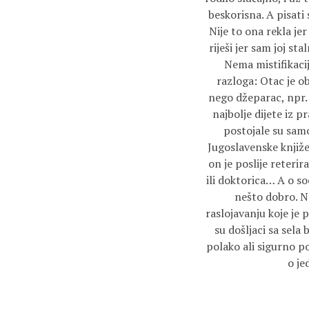
beskorisna. A pisati 
Nije to ona rekla je
riješi jer sam joj st
Nema mistifikacij
razloga: Otac je o
nego džeparac, npr. z
najbolje dijete iz p
postojale su samo 
Jugoslavenske književ
on je poslije reteri
ili doktorica… A o so
nešto dobro. Na
raslojavanju koje je 
su došljaci sa sela
polako ali sigurno po
o je