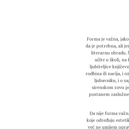
Forma je važna, jako 
da je potrebna, ali j
literarnu obradu. 
učite u školi, na
ljubiteljice knjiže
rodbina ili nacija, i o
ljubavniku, i o s
sirenskom zovu po
postanem zaslužne 
Da nije forma važna
koje određuju estet
već ne umijem oprav