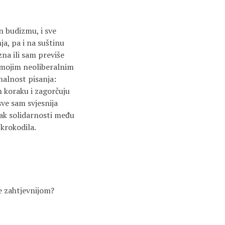
n budizmu, i sve
a, pa i na suštinu
na ili sam previše
s mojim neoliberalnim
nalnost pisanja:
m koraku i zagorčuju
sve sam svjesnija
ak solidarnosti među
krokodila.
te zahtjevnijom?