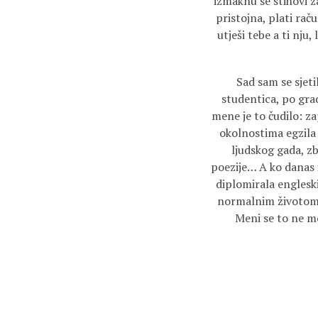
izmaknu se stihovi z
pristojna, plati rač
utješi tebe a ti nju
Sad sam se sjeti
studentica, po grad
mene je to čudilo: z
okolnostima egzila 
ljudskog gada, z
poezije… A ko danas i
diplomirala engleski
normalnim životom i 
Meni se to ne mo