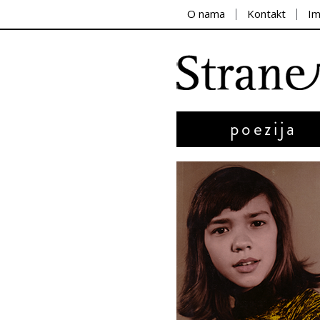
O nama
Kontakt
I
poezija