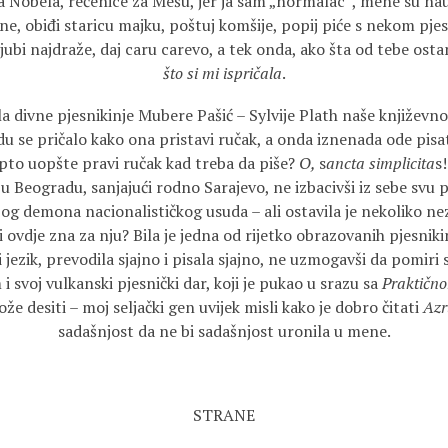
a Nobela, rečenice za Mešu, jer ja sam „normalac“, mene su nauč
une, obiđi staricu majku, poštuj komšije, popij piće s nekom pj
, ljubi najdraže, daj caru carevo, a tek onda, ako šta od tebe ost
što si mi ispričala
.
la divne pjesnikinje Mubere Pašić – Sylvije Plath naše književno
u se pričalo kako ona pristavi ručak, a onda iznenada ode pisati
apto uopšte pravi ručak kad treba da piše?
O,
s
ancta simplicita
s
u Beogradu, sanjajući rodno Sarajevo, ne izbacivši iz sebe svu po
bog demona nacionalističkog usuda – ali ostavila je nekoliko ne
 ovdje zna za nju? Bila je jedna od rijetko obrazovanih pjesnikinj
 jezik, prevodila sjajno i pisala sjajno, ne uzmogavši da pomiri 
svoj vulkanski pjesnički dar, koji je pukao u srazu sa
Praktičn
že desiti – moj seljački gen uvijek misli kako je dobro čitati
Azr
sadašnjost da ne bi sadašnjost uronila u mene.
STRANE