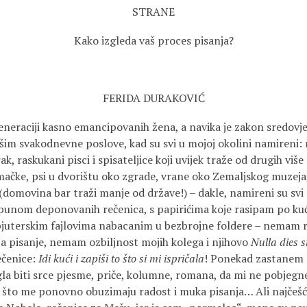
STRANE
Kako izgleda vaš proces pisanja?
FERIDA DURAKOVIĆ
eraciji kasno emancipovanih žena, a navika je zakon sredovje
im svakodnevne poslove, kad su svi u mojoj okolini namireni: ma
mrak, raskukani pisci i spisateljice koji uvijek traže od drugih viš
 mačke, psi u dvorištu oko zgrade, vrane oko Zemaljskog muzeja,
(domovina bar traži manje od države!) – dakle, namireni su svi 
punom deponovanih rečenica, s papirićima koje rasipam po kuć
juterskim fajlovima nabacanim u bezbrojne foldere – nemam
a pisanje, nemam ozbiljnost mojih kolega i njihovo
Nulla dies 
rečenice:
Idi kući i zapiši to što si mi ispričala
! Ponekad zastanem n
gla biti srce pjesme, priče, kolumne, romana, da mi ne pobjegne
e što me ponovno obuzimaju radost i muka pisanja… Ali najčešć