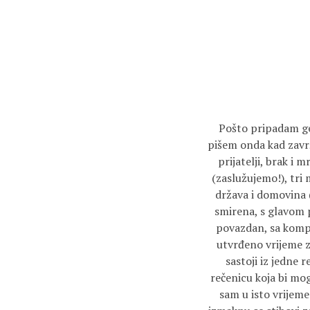
Pošto pripadam gen
pišem onda kad završ
prijatelji, brak i 
(zaslužujemo!), tri
država i domovina 
smirena, s glavom 
povazdan, sa komp
utvrđeno vrijeme z
sastoji iz jedne 
rečenicu koja bi mo
sam u isto vrijem