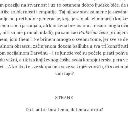
im poeziju na stvarnost i uz to ostanem dobro ljudsko biće, da 
ike solidarnosti i empatije. Taj njihov stav za mene je sasvim u
bolje od prethodne generacije, koja je sanjala eliminaciju knji
čemu sam i ja sanjala, ali kao žena bez oslonca nisam mogla učini
i, niti su me primali mlađi), pa sam kao
Praktična žena
primijen
them, join them“. Ne brinem mnogo o svemu tome, jer sve se 
jalnom obrascu, začinjenom dozom baliluka u sva tri konstitut
 socijalnom Darwinu – i te junoše već su počele pisati pohval
du važni, a tik iza književnog ćoška svoja kompjuterska pera ve
lci… A koliko to sve skupa ima veze sa književnošću, ili s ovim p
sadržaju?
STRANE
Da li autor bira temu, ili tema autora?