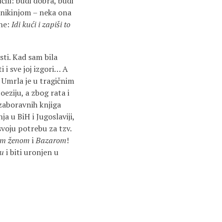
ili: budi dobra, budi
esnikinjom – neka ona
ane:
Idi kući i zapiši to
sti. Kad sam bila
 i sve joj izgori… A
! Umrla je u tragičnim
eziju, a zbog rata i
zaboravnih knjiga
a u BiH i Jugoslaviji,
svoju potrebu za tzv.
om ženom
i
Bazarom
!
u
i biti uronjen u