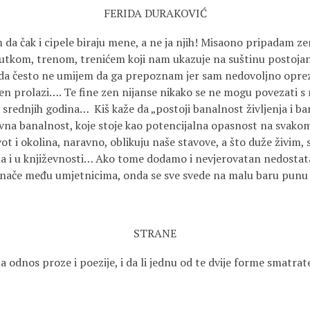
FERIDA DURAKOVIĆ
m da čak i cipele biraju mene, a ne ja njih! Misaono pripadam ze
tkom, trenom, trenićem koji nam ukazuje na suštinu postojanj
da često ne umijem da ga prepoznam jer sam nedovoljno oprez
 zen prolazi…. Te fine zen nijanse nikako se ne mogu povezati 
ednjih godina… Kiš kaže da „postoji banalnost življenja i ba
evna banalnost, koje stoje kao potencijalna opasnost na svako
t i okolina, naravno, oblikuju naše stavove, a što duže živim, 
ma i u književnosti… Ako tome dodamo i nevjerovatan nedostat
i nače među umjetnicima, onda se sve svede na malu baru punu 
STRANE
 odnos proze i poezije, i da li jednu od te dvije forme smatra