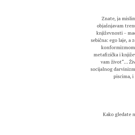
Znate, ja misli
objašnjavam trenu
književnosti – ma
sebična: ego laje, a
konformizmom sr
metafizička i knjiž
vam život“… Živo
socijalnog darviniz
piscima, 
Kako gledate na