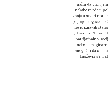
način da primijen
nekako uvedem polit
znaju u stvari ništa 
je prije moguće – o 
me priznavali starij
„If you can’t beat 
patrijarhalno-soci
nekom imaginarnom
omogućiti da oni bu
književni genija