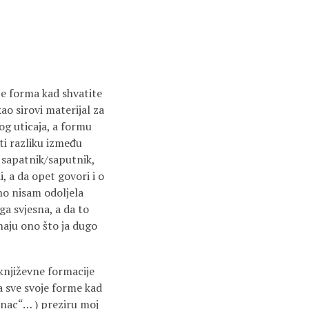
 je forma kad shvatite
ao sirovi materijal za
og uticaja, a formu
ti razliku između
, sapatnik/saputnik,
di, a da opet govori i o
eno nisam odoljela
a svjesna, a da to
aju ono što ja dugo
 književne formacije
 sve svoje forme kad
unac“… ) preziru moj