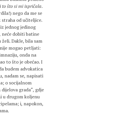
i to što si mi ispričala
.
rdila!) nego da me se
 straha od učiteljice.
 iz jednog jedinog
 neće dobiti batine
 želi. Dakle, bila sam
 nije mogao petljati:
 gimnaziju, onda na
ao to što je obećao. I
o da budem advokatica
u, nadam se, napisati
ta; o socijalnom
 dijelova grada“, gdje
ani u drugom koljenu
 cipelama; i, napokon,
jama.