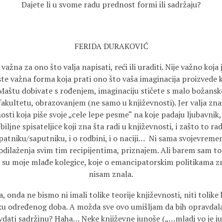
Dajete li u svome radu prednost formi ili sadržaju?
FERIDA DURAKOVIĆ
važna za ono što valja napisati, reći ili uraditi. Nije važno koja
este važna forma koja prati ono što vaša imaginacija proizvede k
Maštu dobivate s rođenjem, imaginaciju stičete s malo božansk
 fakultetu, obrazovanjem (ne samo u književnosti). Jer valja zna
vnosti koja piše svoje „cele lepe pesme“ na koje padaju ljubavnik
zbiljne spisateljice koji zna šta radi u književnosti, i zašto to ra
apatniku/saputniku, i o rodbini, i o naciji… Ni sama svojevrem
dilaženja svim tim recipijentima, priznajem. Ali barem sam tog
su moje mlađe kolegice, koje o emancipatorskim politikama zn
nisam znala.
, onda ne bismo ni imali tolike teorije književnosti, niti tolike
iku određenog doba. A možda sve ovo umišljam da bih opravdala
dati sadržinu? Haha… Neke književne junoše („…mladi vo je j