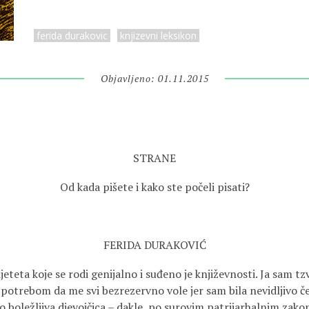
ferida durakovic
knjizevni leksikon
Objavljeno: 01.11.2015
STRANE
Od kada pišete i kako ste počeli pisati?
FERIDA DURAKOVIĆ
eteta koje se rodi genijalno i suđeno je književnosti. Ja sam tz
otrebom da me svi bezrezervno vole jer sam bila nevidljivo čet
 to boležljiva djevojčica – dakle, po surovim patrijarhalnim zak