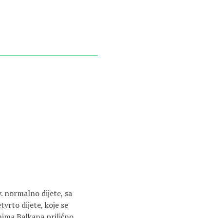
v. normalno dijete, sa
vrto dijete, koje se
onima Balkana prilično