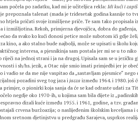
sam počela po zadatku, kad mi je učiteljica rekla:
Idi kući i zapiš
r je prepoznala talenat (mada je tridesetak godina kasnije to tv
alno htjela pričati svoje izmišljene priče. Te sam tako propisala iz
a i izmišljotina. Rekoh, primjerna djevojčica, dobra do gađenja,
bećao da svako ko kući donosi petice može subotom ići gdje želi,
a kino, a ako stalno bude najbolji, može se upisati u školu koju
raktičnog interesa, a pjesnikinja sam postala jer mi se u to niko
riječi na jednoj strani i ja na drugoj. Upisala sam se u jezičku
nosti i sh/hs. jezik, a Otac nije smio imati primjedbi jer je obeć
rao i vadio se da me nije vaspitao da „sastavljam pjesmice“ neg
cijalnoj pozadini sveg tog jaza i
jazza
između 1964. i 1980. još ć
 primjer, o pionirki koja sanja da će se kad odraste udati za Ti
počelo negdje oko 1970-ih, u kojima sam bila dijete iz „padinskih
 bespravno dizali kuće između 1955. i 1961, godine, a tzv. građ
stajali crvena buržoazija; o naslijeđenim školskim keceljama i
dnom sretnom djetinjstvu u predgrađu Sarajeva, usprkos reali