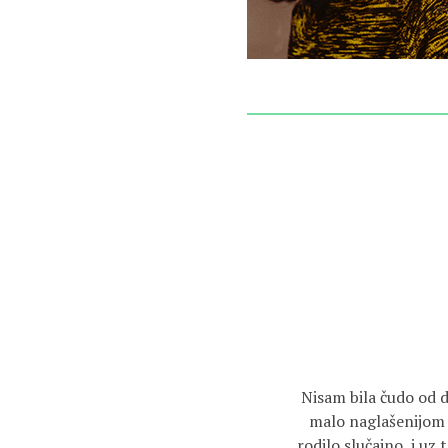
Nisam bila čudo od dj
malo naglašenijom p
rodilo slučajno, i uz