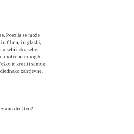
ze. Poezija se može
 u filmu, i u glazbi,
u sebi i oko sebe.
ava upotrebu mnogih
 Teško je kratiti samog
podjednako zahtjevne.
remenom društvu?