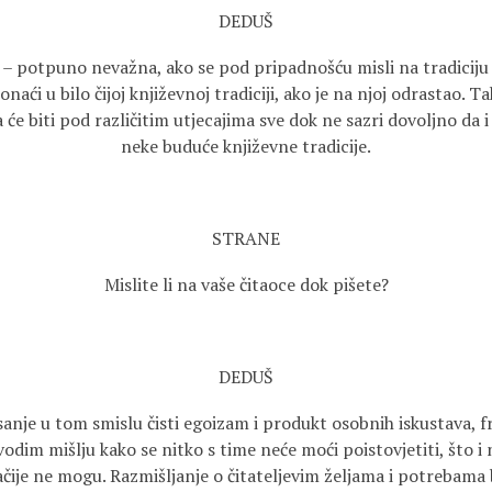
DEDUŠ
 potpuno nevažna, ako se pod pripadnošću misli na tradiciju z
aći u bilo čijoj književnoj tradiciji, ako je na njoj odrastao. Ta
će biti pod različitim utjecajima sve dok ne sazri dovoljno da
neke buduće književne tradicije.
STRANE
Mislite li na vaše čitaoce dok pišete?
DEDUŠ
anje u tom smislu čisti egoizam i produkt osobnih iskustava, fru
vodim mišlju kako se nitko s time neće moći poistovjetiti, što i
čije ne mogu. Razmišljanje o čitateljevim željama i potrebama b