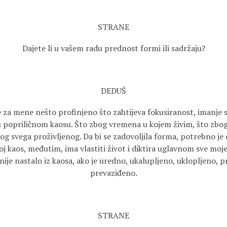
STRANE
Dajete li u vašem radu prednost formi ili sadržaju?
DEDUŠ
 za mene nešto profinjeno što zahtijeva fokusiranost, imanje st
 popriličnom kaosu. Što zbog vremena u kojem živim, što zbog 
bog svega proživljenog. Da bi se zadovoljila forma, potrebno je 
oj kaos, međutim, ima vlastiti život i diktira uglavnom sve moje 
ije nastalo iz kaosa, ako je uredno, ukalupljeno, uklopljeno, prij
prevaziđeno.
STRANE