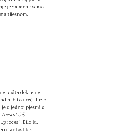
anje je za mene samo
ma tijesnom.
ne pušta dok je ne
odmah to i reći. Prvo
je u jednoj pjesmi o
-/nestat ćeš
 „proces“. Bilo bi,
eru fantastike.