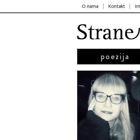
O nama
Kontakt
I
poezija