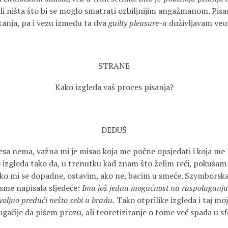
li ništa što bi se moglo smatrati ozbiljnijim angažmanom. Pis
itanja, pa i vezu između ta dva
guilty pleasure-a
doživljavam veo
STRANE
Kako izgleda vaš proces pisanja?
DEDUŠ
a nema, važna mi je misao koja me počne opsjedati i koja me 
 izgleda tako da, u trenutku kad znam što želim reći, pokušam 
Ako mi se dopadne, ostavim, ako ne, bacim u smeće. Szymborska 
esme napisala sljedeće:
Ima još jedna mogućnost na raspolaganju
ljno predući nešto sebi u bradu.
Tako otprilike izgleda i taj moj
ugačije da pišem prozu, ali teoretiziranje o tome već spada u sf