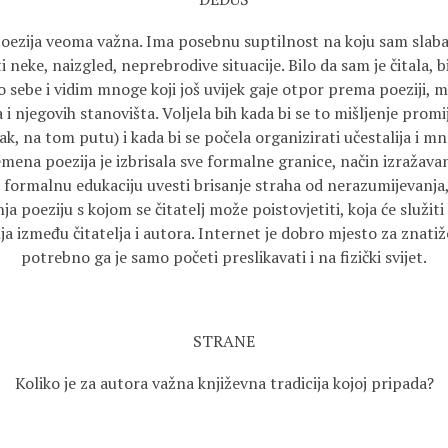
oezija veoma važna. Ima posebnu suptilnost na koju sam slaba i
neke, naizgled, neprebrodive situacije. Bilo da sam je čitala, bi
sebe i vidim mnoge koji još uvijek gaje otpor prema poeziji, mi
i njegovih stanovišta. Voljela bih kada bi se to mišljenje promij
ak, na tom putu) i kada bi se počela organizirati učestalija i 
mena poezija je izbrisala sve formalne granice, način izražava
u formalnu edukaciju uvesti brisanje straha od nerazumijevanja
 poeziju s kojom se čitatelj može poistovjetiti, koja će služiti
nja između čitatelja i autora. Internet je dobro mjesto za znat
potrebno ga je samo početi preslikavati i na fizički svijet.
STRANE
Koliko je za autora važna književna tradicija kojoj pripada?