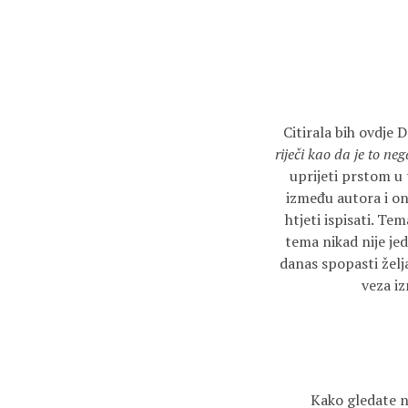
Citirala bih ovdje 
riječi kao da je to ne
uprijeti prstom u 
između autora i ono
htjeti ispisati. Te
tema nikad nije jed
danas spopasti želja
veza iz
Kako gledate na