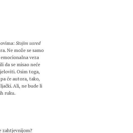
ihovima:
Stojim usred
tora. Ne može se samo
ji emocionalna veza
ili da se misao neće
jeloviti. Osim toga,
 pa će autora, tako,
ački. Ali, ne bude li
ih ruku.
te zahtjevnijom?