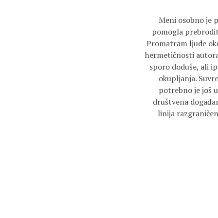
Meni osobno je p
pomogla prebroditi 
Promatram ljude oko 
hermetičnosti autora 
sporo doduše, ali ip
okupljanja. Suvre
potrebno je još 
društvena događanja
linija razgraniče