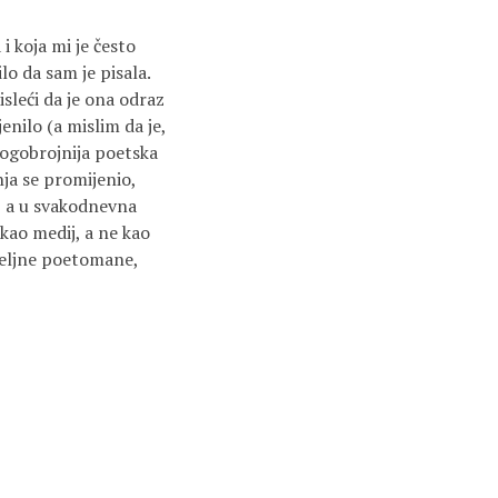
 koja mi je često
lo da sam je pisala.
sleći da je ona odraz
enilo (a mislim da je,
mnogobrojnija poetska
nja se promijenio,
, a u svakodnevna
 kao medij, a ne kao
iželjne poetomane,