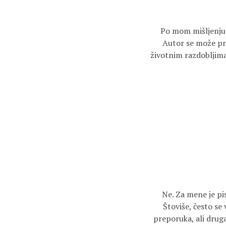
Po mom mišljenju –
Autor se može pron
životnim razdobljima 
Ne. Za mene je pis
Štoviše, često se 
preporuka, ali druga