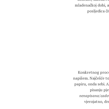
mladenačkoj dobi, a
posljedica č
Konkretnog proces
napišem. Najčešće to
papiru, onda sebi. 
pisanju pj
nenapisana/zadovo
vjerojatno, dr