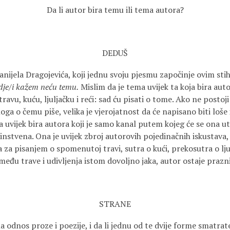
Da li autor bira temu ili tema autora?
DEDUŠ
Danijela Dragojevića, koji jednu svoju pjesmu započinje ovim st
gdje/i kažem neću temu.
Mislim da je tema uvijek ta koja bira au
travu, kuću, ljuljačku i reći: sad ću pisati o tome. Ako ne posto
ga o čemu piše, velika je vjerojatnost da će napisano biti loše 
ma uvijek bira autora koji je samo kanal putem kojeg će se ona ut
instvena. Ona je uvijek zbroj autorovih pojedinačnih iskustava,
 za pisanjem o spomenutoj travi, sutra o kući, prekosutra o ljulj
među trave i udivljenja istom dovoljno jaka, autor ostaje prazn
STRANE
 odnos proze i poezije, i da li jednu od te dvije forme smatra