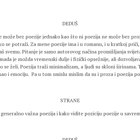
DEDUŠ
 može bez poezije jednako kao što ni poezija ne može bez pro
 se potraži. Za mene poezije ima i u romanu, i u kratkoj priči, i
aš svemu. Pitanje je samo autorovog načina promišljanja svijeta 
mada je možda vremenski dulje i fizički opsežnije, ali dozvolj
što se želi. Poezija traži minimalizam, a ljudi su skloni širinama.
isao i emociju. Pa u tom smislu mislim da su i proza i poezija 
STRANE
s generalno važna poezija i kako vidite poziciju poezije u sav
DEDUŠ