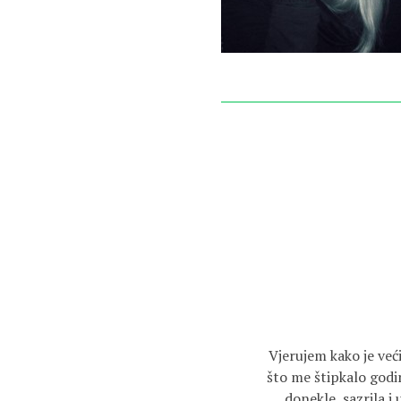
Vjerujem kako je već
što me štipkalo godi
donekle, sazrila i 