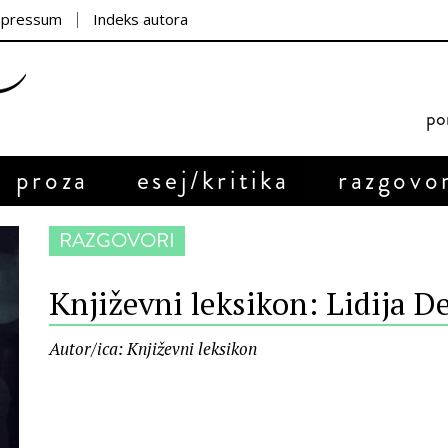
mpressum
Indeks autora
por
proza
esej/kritika
razgovo
RAZGOVORI
Književni leksikon: Lidija D
Autor/ica: Književni leksikon