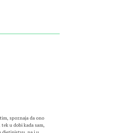
utim, spoznaja da ono
 tek u dobi kada sam,
 djetinjstvu, pa i u