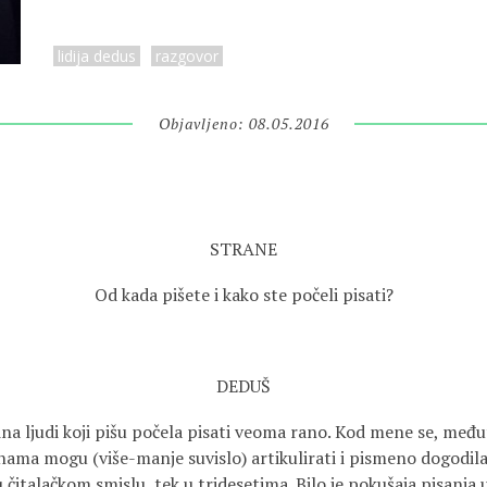
lidija dedus
razgovor
Objavljeno: 08.05.2016
STRANE
Od kada pišete i kako ste počeli pisati?
DEDUŠ
ina ljudi koji pišu počela pisati veoma rano. Kod mene se, međ
nama mogu (više-manje suvislo) artikulirati i pismeno dogodila
u čitalačkom smislu, tek u tridesetima. Bilo je pokušaja pisanja u