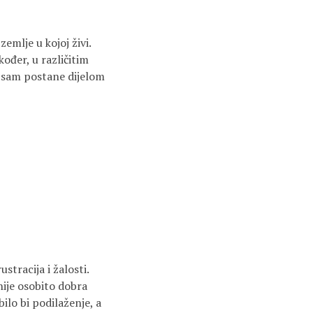
emlje u kojoj živi.
kođer, u različitim
 i sam postane dijelom
stracija i žalosti.
 nije osobito dobra
ilo bi podilaženje, a