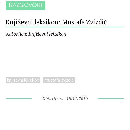
RAZGOVORI
 AUTORA
Književni leksikon: Mustafa Zvizdić
Autor/ica: Književni leksikon
knjizevni leksikon
mustafa zvizdic
Objavljeno: 18.11.2016