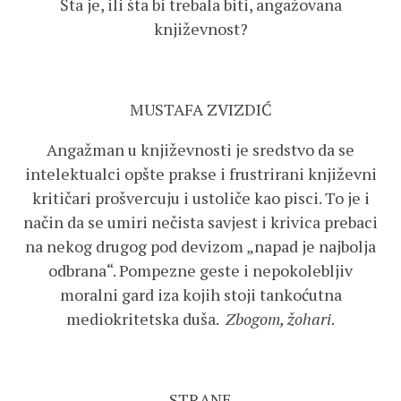
Šta je, ili šta bi trebala biti, angažovana
književnost?
MUSTAFA ZVIZDIĆ
Angažman u književnosti je sredstvo da se
intelektualci opšte prakse i frustrirani književni
kritičari prošvercuju i ustoliče kao pisci. To je i
način da se umiri nečista savjest i krivica prebaci
na nekog drugog pod devizom „napad je najbolja
odbrana“. Pompezne geste i nepokolebljiv
moralni gard iza kojih stoji tankoćutna
mediokritetska duša.
Zbogom, žohari
.
STRANE