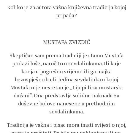
Koliko je za autora važna književna tradicija kojoj
pripada?
MUSTAFA ZVIZDIĆ
Skeptičan sam prema tradiciji jer tamo Mustafa
prolazi loše, naročito u sevdalinkama. Ili kuje
konja u pogrešno vrijeme ili ga majka
bezuspješno budi. Jedina sevdalinka u kojoj
Mustafa nije nesretan je „Lijepi li su mostarski
dućani“. Ona predstavlja solidnu naknadu za
duševne bolove nanesene u prethodnim
sevdalinkama.
Tradicija je važna i pisac mora imati svijest o njoj,
mora je pročitati. Pa bila mu naklonjena ili ne.