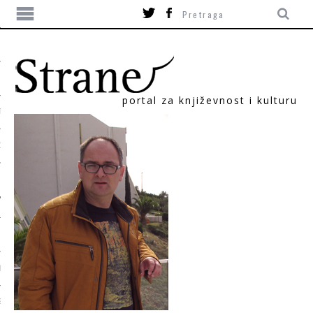
portal za književnost i kulturu
TIKA
ORI
T
SUM