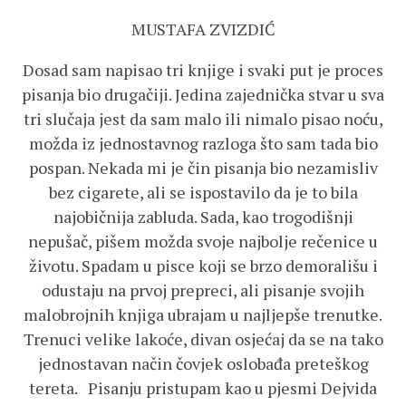
MUSTAFA ZVIZDIĆ
Dosad sam napisao tri knjige i svaki put je proces
pisanja bio drugačiji. Jedina zajednička stvar u sva
tri slučaja jest da sam malo ili nimalo pisao noću,
možda iz jednostavnog razloga što sam tada bio
pospan. Nekada mi je čin pisanja bio nezamisliv
bez cigarete, ali se ispostavilo da je to bila
najobičnija zabluda. Sada, kao trogodišnji
nepušač, pišem možda svoje najbolje rečenice u
životu. Spadam u pisce koji se brzo demorališu i
odustaju na prvoj prepreci, ali pisanje svojih
malobrojnih knjiga ubrajam u najljepše trenutke.
Trenuci velike lakoće, divan osjećaj da se na tako
jednostavan način čovjek oslobađa preteškog
tereta. Pisanju pristupam kao u pjesmi Dejvida