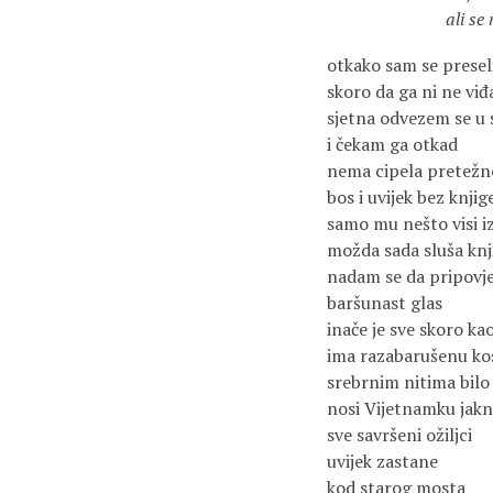
ali se nadam d
otkako sam se presel
skoro da ga ni ne vi
sjetna odvezem se u 
i čekam ga otkad
nema cipela pretežn
bos i uvijek bez knjig
samo mu nešto visi iz
možda sada sluša knj
nadam se da pripovj
baršunast glas
inače je sve skoro kao
ima razabarušenu ko
srebrnim nitima bilo 
nosi Vijetnamku jak
sve savršeni ožiljci
uvijek zastane
kod starog mosta