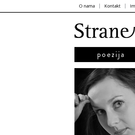
O nama
Kontakt
I
poezija