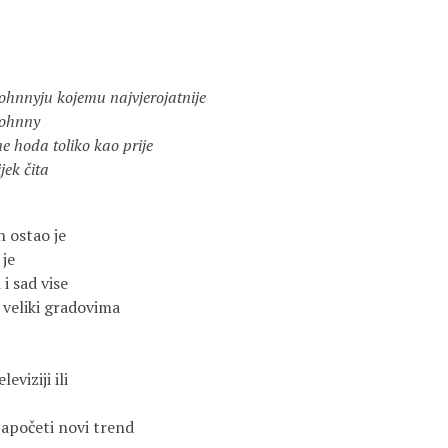
 kojemu najvjerojatnije
hnny
a toliko kao prije
 čita
n ostao je
 je
i sad vise
 veliki gradovima
leviziji ili
započeti novi trend