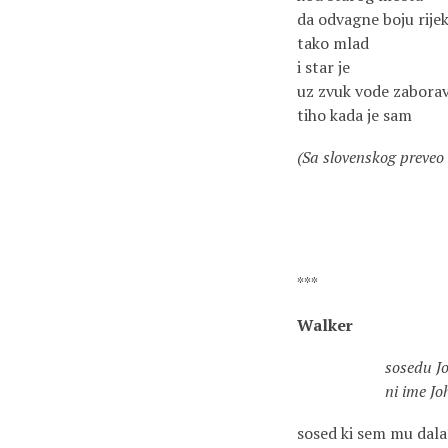
da odvagne boju rije
tako mlad
i star je
uz zvuk vode zaborav
tiho kada je sam
(Sa slovenskog preveo 
***
Walker
sosedu Johnnyju 
ni ime Joh
sosed ki sem mu dal