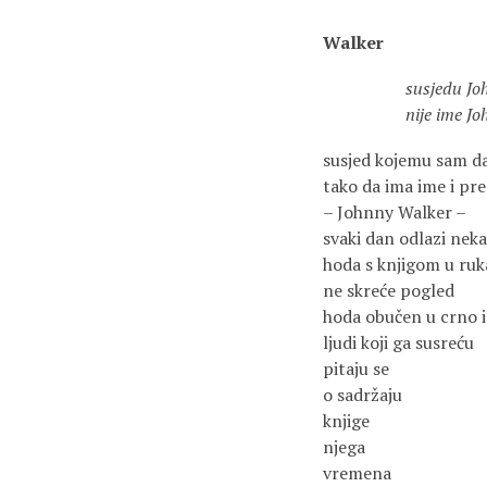
Walker
susjedu Johnnyju 
nije ime Joh
susjed kojemu sam d
tako da ima ime i pr
– Johnny Walker –
svaki dan odlazi nek
hoda s knjigom u ruk
ne skreće pogled
hoda obučen u crno 
ljudi koji ga susreću
pitaju se
o sadržaju
knjige
njega
vremena