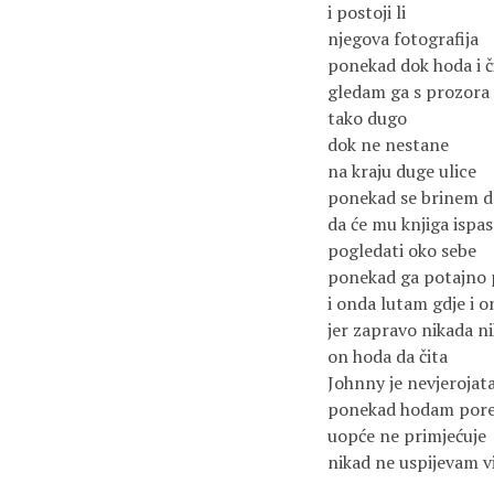
i postoji li
njegova fotografija
ponekad dok hoda i č
gledam ga s prozora
tako dugo
dok ne nestane
na kraju duge ulice
ponekad se brinem da
da će mu knjiga ispast
pogledati oko sebe
ponekad ga potajno 
i onda lutam gdje i o
jer zapravo nikada n
on hoda da čita
Johnny je nevjerojat
ponekad hodam pore
uopće ne primjećuje
nikad ne uspijevam vi