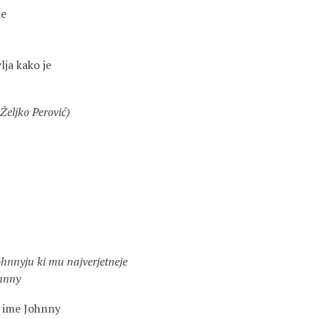
ke
lja kako je
Željko Perović)
ki mu najverjetneje
nny
a ime Johnny