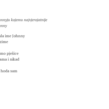
kojemu najvjerojatnije
nny
ala ime Johnny
ezime
amo pješice
ama i nikad
i hoda sam