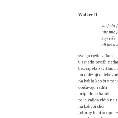
Walker II
susjedu Johnnyju
nije ime Jo
koji više ne hod
ali još uvijek
sve ga rjeđe viđam
u srijedu prošli tjeda
bez cipela zavitlao ih
na obližnji dalekovod 
na kablu kao što to u
običavaju raditi
pripadnici bandi
to je valjda vidio na te
na kakvoj slici
Johnny bi htio opet 