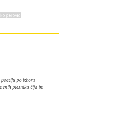
jko perovic
 poeziju po izboru
menih pjesnika čija im