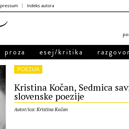
mpressum
Indeks autora
por
proza
esej/kritika
razgovo
POEZIJA
Kristina Kočan, Sedmica sa
slovenske poezije
Autor/ica: Kristina Kočan