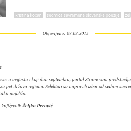
kristina kocan
sedmica savremene slovenske poezije
zel
Objavljeno: 09.08.2015
e
seca avgusta i koji dan septembra, portal Strane vam predstavlja
 za pet država regiona. Selektori su napravili izbor od sedam savre
utku najbliža.
e književnik
Željko Perović
.