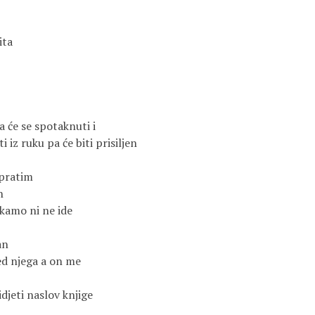
ita
 će se spotaknuti i
i iz ruku pa će biti prisiljen
pratim
n
ikamo ni ne ide
an
d njega a on me
djeti naslov knjige