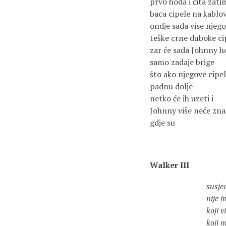
prvo hoda i čita zati
baca cipele na kablo
ondje sada vise njeg
teške crne duboke ci
zar će sada Johnny h
samo zadaje brige
što ako njegove cipe
padnu dolje
netko će ih uzeti i
Johnny više neće zna
gdje su
Walker III
susjedu Johnnyj
nije ime J
koji više ni ne 
koji mi više i