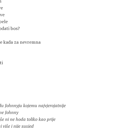
m
ve
ove
pele
odati bos?
le kada za nevremna
ti
u kojemu najvjerojatnije
ohnny
hoda toliko kao prije
 nije susjed