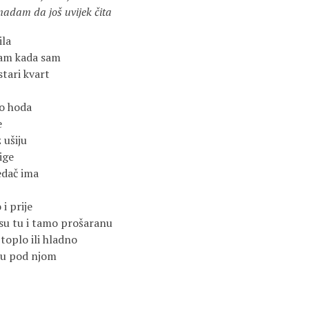
a još uvijek čita
ila
đam kada sam
stari kvart
o hoda
e
 ušiju
ige
edač ima
 i prije
su tu i tamo prošaranu
toplo ili hladno
nu pod njom