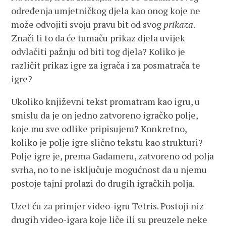
određenja umjetničkog djela kao onog koje ne
može odvojiti svoju pravu bit od svog
prikaza
.
Znači li to da će tumaču prikaz djela uvijek
odvlačiti pažnju od biti tog djela? Koliko je
različit prikaz igre za igrača i za posmatrača te
igre?
Ukoliko književni tekst promatram kao igru, u
smislu da je on jedno zatvoreno igračko polje,
koje mu sve odlike pripisujem? Konkretno,
koliko je polje igre slično tekstu kao strukturi?
Polje igre je, prema Gadameru, zatvoreno od polja
svrha, no to ne isključuje mogućnost da u njemu
postoje tajni prolazi do drugih igračkih polja.
Uzet ću za primjer video-igru Tetris. Postoji niz
drugih video-igara koje liče ili su preuzele neke