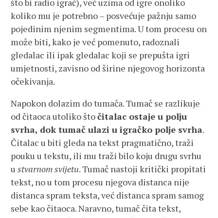
što bi radio igrač), već uzima od igre onoliko
koliko mu je potrebno – posvećuje pažnju samo
pojedinim njenim segmentima. U tom procesu on
može biti, kako je već pomenuto, radoznali
gledalac ili ipak gledalac koji se prepušta igri
umjetnosti, zavisno od širine njegovog horizonta
očekivanja.
Napokon dolazim do tumača. Tumač se razlikuje
od čitaoca utoliko što
čitalac ostaje u polju
svrha, dok tumač ulazi u igračko polje svrha
.
Čitalac u biti gleda na tekst pragmatično, traži
pouku u tekstu, ili mu traži bilo koju drugu svrhu
u
stvarnom svijetu
. Tumač nastoji kritički propitati
tekst, no u tom procesu njegova distanca nije
distanca spram teksta, već distanca spram samog
sebe kao čitaoca. Naravno, tumač čita tekst,