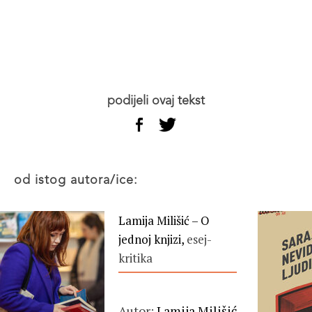
podijeli ovaj tekst
od istog autora/ice:
Lamija Milišić – O
jednoj knjizi,
esej-
kritika
Autor:
Lamija Milišić