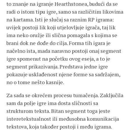
to znanje na igranje Hearthstonea, budući da se
radi o istom tipu igre, samo sa različitim likovima
na kartama. Isti je slučaj sa raznim RP igrama:
uvijek postoji lik koji utjelovljuje igrača, taj lik
ima neko oružje ili slična pomagala s kojima se
brani dok ne dođe do cilja. Forma tih igara je
načelno ista, mada naravno postoji onaj segment
igre spomenut na početku ovog eseja, a to je
segment prikazivanja. Predstava jedne igre
pokazuje usklađenost njene forme sa sadržajem,
no o tome nešto kasnije.
Za sada se okrećem procesu tumačenja. Zaključila
sam da polje igre ima dosta sličnosti sa
strukturom teksta. Bitan segment toga jeste
interetekstualnost ili međusobna komunikacija
tekstova, koja također postoji i među igrama.