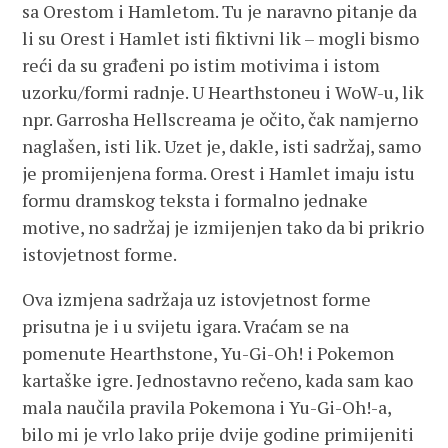
sa Orestom i Hamletom. Tu je naravno pitanje da
li su Orest i Hamlet isti fiktivni lik – mogli bismo
reći da su građeni po istim motivima i istom
uzorku/formi radnje. U Hearthstoneu i WoW-u, lik
npr. Garrosha Hellscreama je očito, čak namjerno
naglašen, isti lik. Uzet je, dakle, isti sadržaj, samo
je promijenjena forma. Orest i Hamlet imaju istu
formu dramskog teksta i formalno jednake
motive, no sadržaj je izmijenjen tako da bi prikrio
istovjetnost forme.
Ova izmjena sadržaja uz istovjetnost forme
prisutna je i u svijetu igara. Vraćam se na
pomenute Hearthstone, Yu-Gi-Oh! i Pokemon
kartaške igre. Jednostavno rečeno, kada sam kao
mala naučila pravila Pokemona i Yu-Gi-Oh!-a,
bilo mi je vrlo lako prije dvije godine primijeniti