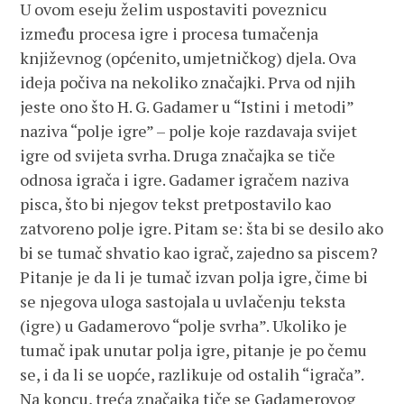
U ovom eseju želim uspostaviti poveznicu
između procesa igre i procesa tumačenja
književnog (općenito, umjetničkog) djela. Ova
ideja počiva na nekoliko značajki. Prva od njih
jeste ono što H. G. Gadamer u “Istini i metodi”
naziva “polje igre” – polje koje razdavaja svijet
igre od svijeta svrha. Druga značajka se tiče
odnosa igrača i igre. Gadamer igračem naziva
pisca, što bi njegov tekst pretpostavilo kao
zatvoreno polje igre. Pitam se: šta bi se desilo ako
bi se tumač shvatio kao igrač, zajedno sa piscem?
Pitanje je da li je tumač izvan polja igre, čime bi
se njegova uloga sastojala u uvlačenju teksta
(igre) u Gadamerovo “polje svrha”. Ukoliko je
tumač ipak unutar polja igre, pitanje je po čemu
se, i da li se uopće, razlikuje od ostalih “igrača”.
Na koncu, treća značajka tiče se Gadamerovog