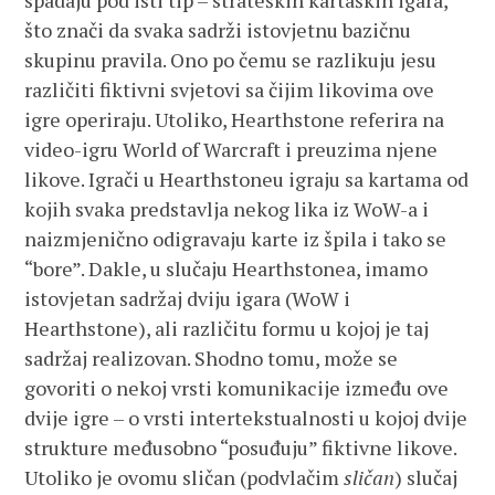
spadaju pod isti tip – strateških kartaških igara,
što znači da svaka sadrži istovjetnu bazičnu
skupinu pravila. Ono po čemu se razlikuju jesu
različiti fiktivni svjetovi sa čijim likovima ove
igre operiraju. Utoliko, Hearthstone referira na
video-igru World of Warcraft i preuzima njene
likove. Igrači u Hearthstoneu igraju sa kartama od
kojih svaka predstavlja nekog lika iz WoW-a i
naizmjenično odigravaju karte iz špila i tako se
“bore”. Dakle, u slučaju Hearthstonea, imamo
istovjetan sadržaj dviju igara (WoW i
Hearthstone), ali različitu formu u kojoj je taj
sadržaj realizovan. Shodno tomu, može se
govoriti o nekoj vrsti komunikacije između ove
dvije igre – o vrsti intertekstualnosti u kojoj dvije
strukture međusobno “posuđuju” fiktivne likove.
Utoliko je ovomu sličan (podvlačim
sličan
) slučaj