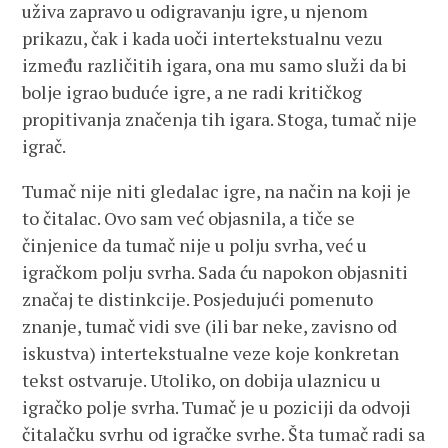
uživa zapravo u odigravanju igre, u njenom
prikazu, čak i kada uoči intertekstualnu vezu
između različitih igara, ona mu samo služi da bi
bolje igrao buduće igre, a ne radi kritičkog
propitivanja značenja tih igara. Stoga, tumač nije
igrač.
Tumač nije niti gledalac igre, na način na koji je
to čitalac. Ovo sam već objasnila, a tiče se
činjenice da tumač nije u polju svrha, već u
igračkom polju svrha. Sada ću napokon objasniti
značaj te distinkcije. Posjedujući pomenuto
znanje, tumač vidi sve (ili bar neke, zavisno od
iskustva) intertekstualne veze koje konkretan
tekst ostvaruje. Utoliko, on dobija ulaznicu u
igračko polje svrha. Tumač je u poziciji da odvoji
čitalačku svrhu od igračke svrhe. Šta tumač radi sa