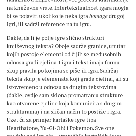
na književne vrste. Intertekstualnost igara mogla
bi se pojaviti ukoliko je neka igra
homage
drugoj
igri, ili sadrži reference na tu igru.
Dakle, da li je polje igre slično strukturi
književnog teksta? Oboje sadrže granice, unutar
kojih postoje elementi od čijih se međusobnih
odnosa gradi cjelina. I igra i tekst imaju formu –
skup pravila po kojima se piše ili igra. Sadržaj
teksta skup je elemenata koji grade cjelinu, ali su
istovremeno u odnosu sa drugim tekstovima
(dakle, ovdje sam sklona promatranju strukture
kao otvorene cjeline koja komunicira s drugim
strukturama) i na sličan način to postiže i igra.
Uzet ću za primjer kartaške igre tipa
Hearthstone, Yu-Gi-Oh! i Pokemon. Sve one