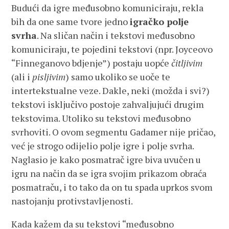
Budući da igre međusobno komuniciraju, rekla
bih da one same tvore jedno
igračko polje
svrha
. Na sličan način i tekstovi međusobno
komuniciraju, te pojedini tekstovi (npr. Joyceovo
“Finneganovo bdjenje”) postaju uopće
čitljivim
(ali i
pisljivim
) samo ukoliko se uoče te
intertekstualne veze. Dakle, neki (možda i svi?)
tekstovi isključivo postoje zahvaljujući drugim
tekstovima. Utoliko su tekstovi međusobno
svrhoviti. O ovom segmentu Gadamer nije pričao,
već je strogo odijelio polje igre i polje svrha.
Naglasio je kako posmatrač igre biva uvučen u
igru na način da se igra svojim prikazom obraća
posmatraču, i to tako da on tu spada uprkos svom
nastojanju protivstavljenosti.
Kada kažem da su tekstovi “međusobno