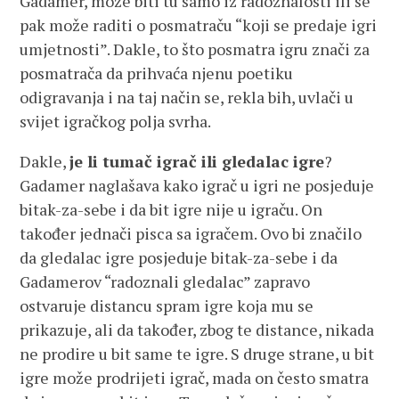
Gadamer, može biti tu samo iz radoznalosti ili se
pak može raditi o posmatraču “koji se predaje igri
umjetnosti”. Dakle, to što posmatra igru znači za
posmatrača da prihvaća njenu poetiku
odigravanja i na taj način se, rekla bih, uvlači u
svijet igračkog polja svrha.
Dakle,
je li tumač igrač ili gledalac igre
?
Gadamer naglašava kako igrač u igri ne posjeduje
bitak-za-sebe i da bit igre nije u igraču. On
također jednači pisca sa igračem. Ovo bi značilo
da gledalac igre posjeduje bitak-za-sebe i da
Gadamerov “radoznali gledalac” zapravo
ostvaruje distancu spram igre koja mu se
prikazuje, ali da također, zbog te distance, nikada
ne prodire u bit same te igre. S druge strane, u bit
igre može prodrijeti igrač, mada on često smatra