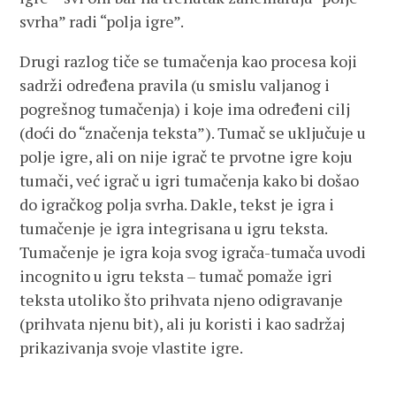
svrha” radi “polja igre”.
Drugi razlog tiče se tumačenja kao procesa koji
sadrži određena pravila (u smislu valjanog i
pogrešnog tumačenja) i koje ima određeni cilj
(doći do “značenja teksta”). Tumač se uključuje u
polje igre, ali on nije igrač te prvotne igre koju
tumači, već igrač u igri tumačenja kako bi došao
do igračkog polja svrha. Dakle, tekst je igra i
tumačenje je igra integrisana u igru teksta.
Tumačenje je igra koja svog igrača-tumača uvodi
incognito u igru teksta – tumač pomaže igri
teksta utoliko što prihvata njeno odigravanje
(prihvata njenu bit), ali ju koristi i kao sadržaj
prikazivanja svoje vlastite igre.