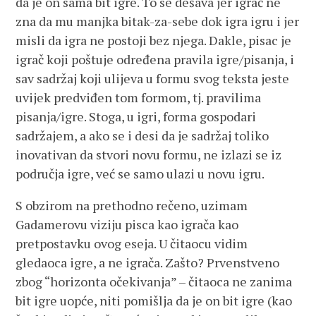
da je on sama bit igre. To se dešava jer igrač ne
zna da mu manjka bitak-za-sebe dok igra igru i jer
misli da igra ne postoji bez njega. Dakle, pisac je
igrač koji poštuje određena pravila igre/pisanja, i
sav sadržaj koji ulijeva u formu svog teksta jeste
uvijek predviđen tom formom, tj. pravilima
pisanja/igre. Stoga, u igri, forma gospodari
sadržajem, a ako se i desi da je sadržaj toliko
inovativan da stvori novu formu, ne izlazi se iz
područja igre, već se samo ulazi u novu igru.
S obzirom na prethodno rečeno, uzimam
Gadamerovu viziju pisca kao igrača kao
pretpostavku ovog eseja. U čitaocu vidim
gledaoca igre, a ne igrača. Zašto? Prvenstveno
zbog “horizonta očekivanja” – čitaoca ne zanima
bit igre uopće, niti pomišlja da je on bit igre (kao