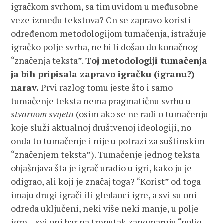
igračkom svrhom, sa tim uvidom u međusobne
veze između tekstova? On se zapravo koristi
određenom metodologijom tumačenja, istražuje
igračko polje svrha, ne bi li došao do konačnog
“značenja teksta”.
Toj metodologiji tumačenja
ja bih pripisala zapravo igračku (igranu?)
narav.
Prvi razlog tomu jeste što i samo
tumačenje teksta nema pragmatičnu svrhu u
stvarnom svijetu
(osim ako se ne radi o tumačenju
koje služi aktualnoj društvenoj ideologiji, no
onda to tumačenje i nije u potrazi za suštinskim
“značenjem teksta”). Tumačenje jednog teksta
objašnjava šta je igrač uradio u igri, kako ju je
odigrao, ali koji je značaj toga? “Korist” od toga
imaju drugi igrači ili gledaoci igre, a svi su oni
odreda uključeni, neki više neki manje, u polje
igre – svi oni bar na trenutak zanemaruju “polje