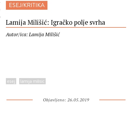
ESEJ/KRITIKA
 AUTORA
Lamija Milišić: Igračko polje svrha
Autor/ica: Lamija Milišić
esej
lamija milisic
Objavljeno: 26.05.2019