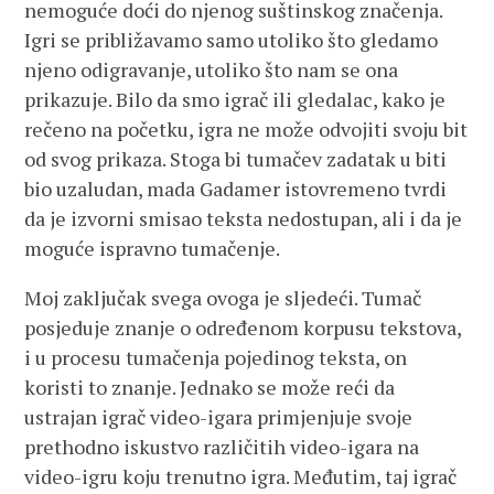
nemoguće doći do njenog suštinskog značenja.
Igri se približavamo samo utoliko što gledamo
njeno odigravanje, utoliko što nam se ona
prikazuje. Bilo da smo igrač ili gledalac, kako je
rečeno na početku, igra ne može odvojiti svoju bit
od svog prikaza. Stoga bi tumačev zadatak u biti
bio uzaludan, mada Gadamer istovremeno tvrdi
da je izvorni smisao teksta nedostupan, ali i da je
moguće ispravno tumačenje.
Moj zaključak svega ovoga je sljedeći. Tumač
posjeduje znanje o određenom korpusu tekstova,
i u procesu tumačenja pojedinog teksta, on
koristi to znanje. Jednako se može reći da
ustrajan igrač video-igara primjenjuje svoje
prethodno iskustvo različitih video-igara na
video-igru koju trenutno igra. Međutim, taj igrač