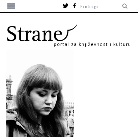
portal za književnost i kulturu
TIKA
ORI
T
SUM