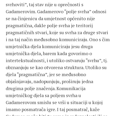
svrhoviti”, taj stav nije u oprečnosti s
Gadamerovim. Gadamerovo “polje svrha” odnosi
se na činjenicu da umjetnost općenito nije
pragmatična, dakle polje svrha je teritorij
pragmatičnih stvari, koje su svrha za druge stvari
i na taj način međusobno komuniciraju. Ono s čim
umjetnička djela komuniciraju jesu druga
umjetnička djela, barem kada govorimo o
intertekstualnosti, i utoliko ostvaruju “svrhu”, tj.
obznanjuju se kao otvorena struktura. Utoliko su
djela “pragmatična”, jer se međusobno
objašnjavaju, nadopunjuju, proširuju jedna
drugima polje značenja. Komunikacija
umjetničkog djela sa poljem svrha u
Gadamerovom smislu se vrši u situaciji u kojoj
imamo posmatrača igre. I taj posmatrač, kaže