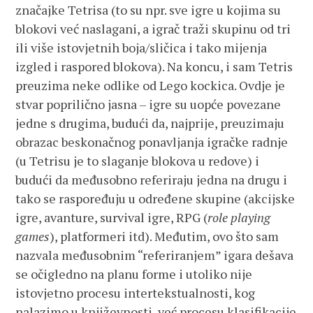
značajke Tetrisa (to su npr. sve igre u kojima su
blokovi već naslagani, a igrač traži skupinu od tri
ili više istovjetnih boja/sličica i tako mijenja
izgled i raspored blokova). Na koncu, i sam Tetris
preuzima neke odlike od Lego kockica. Ovdje je
stvar poprilično jasna – igre su uopće povezane
jedne s drugima, budući da, najprije, preuzimaju
obrazac beskonačnog ponavljanja igračke radnje
(u Tetrisu je to slaganje blokova u redove) i
budući da međusobno referiraju jedna na drugu i
tako se raspoređuju u određene skupine (akcijske
igre, avanture, survival igre, RPG (
role playing
games
), platformeri itd). Međutim, ovo što sam
nazvala međusobnim “referiranjem” igara dešava
se očigledno na planu forme i utoliko nije
istovjetno procesu intertekstualnosti, kog
nalazimo u književnosti, već procesu klasifikacije