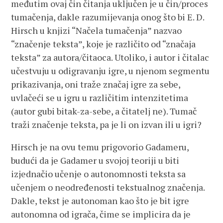
međutim ovaj čin čitanja uključen je u čin/proces
tumačenja, dakle razumijevanja onog što bi E. D.
Hirsch u knjizi “Načela tumačenja” nazvao
“značenje teksta”, koje je različito od “značaja
teksta” za autora/čitaoca. Utoliko, i autor i čitalac
učestvuju u odigravanju igre, u njenom segmentu
prikazivanja, oni traže značaj igre za sebe,
uvlačeći se u igru u različitim intenzitetima
(autor gubi bitak-za-sebe, a čitatelj ne). Tumač
traži značenje teksta, pa je li on izvan ili u igri?
Hirsch je na ovu temu prigovorio Gadameru,
budući da je Gadamer u svojoj teoriji u biti
izjednačio učenje o autonomnosti teksta sa
učenjem o neodređenosti tekstualnog značenja.
Dakle, tekst je autonoman kao što je bit igre
autonomna od igrača, čime se implicira da je