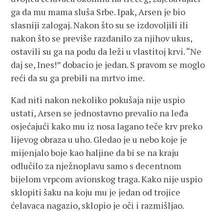
ga da mu mama sluša Srbe. Ipak, Arsen je bio
slasniji zalogaj. Nakon što su se izdovoljili ili
nakon što se previše razdanilo za njihov ukus,
ostavili su ga na podu da leži u vlastitoj krvi. “Ne
daj se, Ines!” dobacio je jedan. S pravom se moglo
reći da su ga prebili na mrtvo ime.
Kad niti nakon nekoliko pokušaja nije uspio
ustati, Arsen se jednostavno prevalio na leđa
osjećajući kako mu iz nosa lagano teče krv preko
lijevog obraza u uho. Gledao je u nebo koje je
mijenjalo boje kao haljine da bi se na kraju
odlučilo za nježnoplavu samo s decentnom
bijelom vrpcom avionskog traga. Kako nije uspio
sklopiti šaku na koju mu je jedan od trojice
ćelavaca nagazio, sklopio je oči i razmišljao.