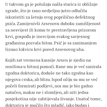
U takvom ga je položaju našla starica iz obližnje
zgrade, što je rano nedjeljno jutro odlučila
iskoristiti za šetnju svog poprilično defektnog
psića. Zamijenivši Arsenovu duboku zamišljenost
za nesvijest ili komu te prestravljena prizorom
krvi, gospođa je inercijom svakog savjesnog
građanina pozvala hitnu. Psić je sa zanimanjem
liznuo lokvicu krvi pored Arsenovog uha.
Kojih sat vremena kasnije Arsen je sjedio na
nosilima u hitnoj pomoći. Rane mu je već sanirala
zgodna doktorica, doduše ne tako zgodna kao
njegova crnka, ali blizu. Ispod očiju su mu se već
počeli formirati podljevi, nos mu je bio gadno
natučen, makar ne i slomljen, ali niti jedna
posjekotina nije zahtijevala šivanje. Unatoč tome,
doktoricu je mučilo što mladić, iako budan i