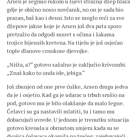
Arsen je segnuo rukom u lijevi stražnji džep hlača
gdje je obično nosio novčanik, no on je sada bio
prazan, baš kao i desni. Isto se moglo reći za sve
džepove jakne koje je Arsen još dva puta sporo
pretražio da odgodi susret s očima i šakama
trojice bijesnih kretena. Na tijelu je još osjećao
tople dlanove crnokose djevojke.
„Ništa, a?“ gotovo sažalno je zaključio krivozubi.
„Znaš kako to onda ide, jebiga.“
Još zbunjen od one prve ćuške, Arsen drugu jedva
da je i osjetio. Kad ga je udarac u trbuh srušio na
pod, gotovo mu je bilo olakšanje da malo legne.
Ćelavci su ga nastavili mlatiti, tu i tamo mu
dobacujući uvrede. U jednom je trenutku situacija
gotovo krenula u obrnutom smjeru kada su se
dvojica ćelavaca okomila na trećeg, zajebavajući