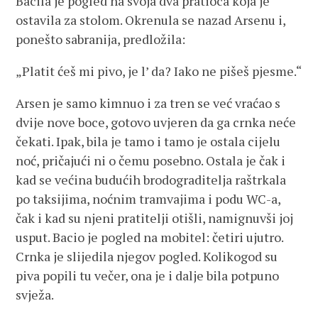
Bacila je pogled na svoja dva pratioca koja je
ostavila za stolom. Okrenula se nazad Arsenu i,
ponešto sabranija, predložila:
„Platit ćeš mi pivo, je l’ da? Iako ne pišeš pjesme.“
Arsen je samo kimnuo i za tren se već vraćao s
dvije nove boce, gotovo uvjeren da ga crnka neće
čekati. Ipak, bila je tamo i tamo je ostala cijelu
noć, pričajući ni o čemu posebno. Ostala je čak i
kad se većina budućih brodograditelja raštrkala
po taksijima, noćnim tramvajima i podu WC-a,
čak i kad su njeni pratitelji otišli, namignuvši joj
usput. Bacio je pogled na mobitel: četiri ujutro.
Crnka je slijedila njegov pogled. Kolikogod su
piva popili tu večer, ona je i dalje bila potpuno
svježa.