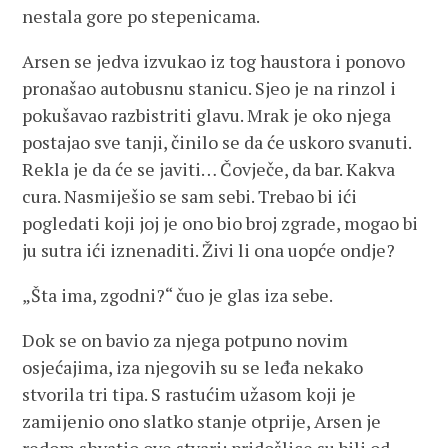
nestala gore po stepenicama.
Arsen se jedva izvukao iz tog haustora i ponovo
pronašao autobusnu stanicu. Sjeo je na rinzol i
pokušavao razbistriti glavu. Mrak je oko njega
postajao sve tanji, činilo se da će uskoro svanuti.
Rekla je da će se javiti… Čovječe, da bar. Kakva
cura. Nasmiješio se sam sebi. Trebao bi ići
pogledati koji joj je ono bio broj zgrade, mogao bi
ju sutra ići iznenaditi. Živi li ona uopće ondje?
„Šta ima, zgodni?“ čuo je glas iza sebe.
Dok se on bavio za njega potpuno novim
osjećajima, iza njegovih su se leđa nekako
stvorila tri tipa. S rastućim užasom koji je
zamijenio ono slatko stanje otprije, Arsen je