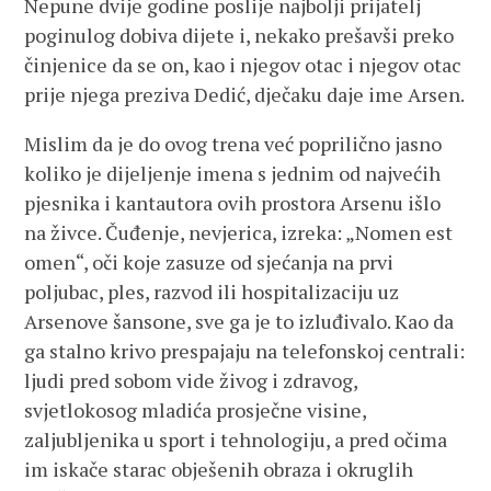
Nepune dvije godine poslije najbolji prijatelj
poginulog dobiva dijete i, nekako prešavši preko
činjenice da se on, kao i njegov otac i njegov otac
prije njega preziva Dedić, dječaku daje ime Arsen.
Mislim da je do ovog trena već poprilično jasno
koliko je dijeljenje imena s jednim od najvećih
pjesnika i kantautora ovih prostora Arsenu išlo
na živce. Čuđenje, nevjerica, izreka: „Nomen est
omen“, oči koje zasuze od sjećanja na prvi
poljubac, ples, razvod ili hospitalizaciju uz
Arsenove šansone, sve ga je to izluđivalo. Kao da
ga stalno krivo prespajaju na telefonskoj centrali:
ljudi pred sobom vide živog i zdravog,
svjetlokosog mladića prosječne visine,
zaljubljenika u sport i tehnologiju, a pred očima
im iskače starac obješenih obraza i okruglih