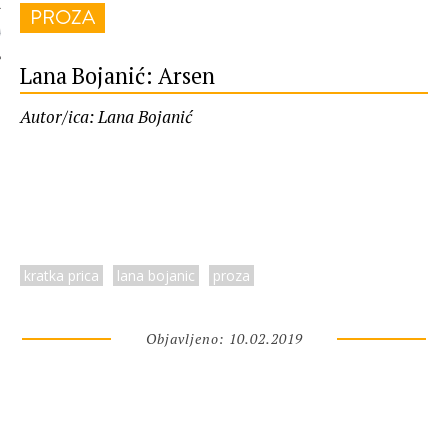
PROZA
 AUTORA
Lana Bojanić: Arsen
Autor/ica: Lana Bojanić
kratka prica
lana bojanic
proza
Objavljeno: 10.02.2019