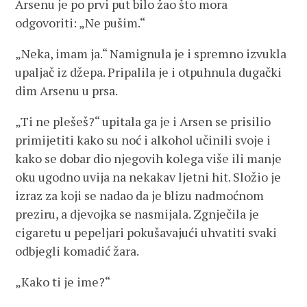
Arsenu je po prvi put bilo žao što mora
odgovoriti: „Ne pušim.“
„Neka, imam ja.“ Namignula je i spremno izvukla
upaljač iz džepa. Pripalila je i otpuhnula dugački
dim Arsenu u prsa.
„Ti ne plešeš?“ upitala ga je i Arsen se prisilio
primijetiti kako su noć i alkohol učinili svoje i
kako se dobar dio njegovih kolega više ili manje
oku ugodno uvija na nekakav ljetni hit. Složio je
izraz za koji se nadao da je blizu nadmoćnom
preziru, a djevojka se nasmijala. Zgnječila je
cigaretu u pepeljari pokušavajući uhvatiti svaki
odbjegli komadić žara.
„Kako ti je ime?“