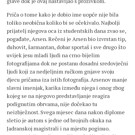
glave dok je ovaj nastavljao s prozivkom.
Priča o tome kako je dobio ime uopće nije bila
toliko neobična koliko bi se očekivalo. Najbolji
prijatelj njegova oca iz studentskih dana zvao se,
pogađate, Arsen. Rečeni je Arsen bio izvrstan tip,
duhovit, šarmantan, dobar sportaš i sve drugo što
uvijek jesu mladi ljudi na crno-bijelim
fotografijama dok ne postanu dosadni sredovječni
ljudi koji za nedjeljnim ručkom gnjave svoju
djecu pričama iza istih fotografija. Arsenov manje
slavni imenjak, karika između njega i onog zbog
kojeg se na njegovo predstavljanje reagira
podignutim obrvama, nije dočekao tu
neizbježnost. Svega mjesec dana nakon diplome
sletio je autom s jedne od brojnih okuka na
Jadranskoj magistrali i na mjestu poginuo.