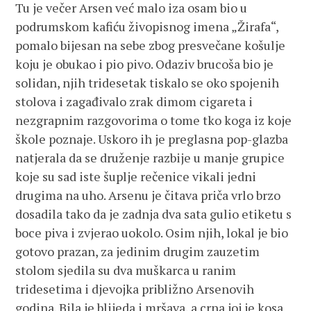
Tu je večer Arsen već malo iza osam bio u
podrumskom kafiću živopisnog imena „Žirafa“,
pomalo bijesan na sebe zbog presvečane košulje
koju je obukao i pio pivo. Odaziv brucoša bio je
solidan, njih tridesetak tiskalo se oko spojenih
stolova i zagađivalo zrak dimom cigareta i
nezgrapnim razgovorima o tome tko koga iz koje
škole poznaje. Uskoro ih je preglasna pop-glazba
natjerala da se druženje razbije u manje grupice
koje su sad iste šuplje rečenice vikali jedni
drugima na uho. Arsenu je čitava priča vrlo brzo
dosadila tako da je zadnja dva sata gulio etiketu s
boce piva i zvjerao uokolo. Osim njih, lokal je bio
gotovo prazan, za jedinim drugim zauzetim
stolom sjedila su dva muškarca u ranim
tridesetima i djevojka približno Arsenovih
godina. Bila je blijeda i mršava, a crna joj je kosa