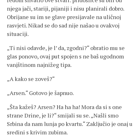
redom shvatio ove stvari: pridošlice su bili od
njega jači, stariji, pijaniji i nisu planirali dobro.
Obrijane su im se glave presijavale na uličnoj
rasvjeti. Nikad se do sad nije našao u ovakvoj
situaciji.
„Ti nisi odavde, je l’ da, zgodni?“ obratio mu se
glas ponovo, ovaj put spojen s ne baš ugodnom
vanjštinom najnižeg tipa.
„A kako se zoveš?“
„Arsen.“ Gotovo je šapnuo.
„Šta kažeš? Arsen? Ha ha ha! Mora da si s one
strane Drine, je li?“ smijali su se. „Našli smo
Srbina da nam lunja po kvartu.“ Zaključio je onaj u
sredini s krivim zubima.