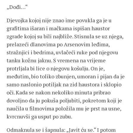
„Dođi…“
Djevojka kojoj nije znao ime povukla ga je u
grafitima išaran i mačkama ispišan haustor
zgrade kojoj su bili najbliže. Stisnula se uz njega,
prelazeći dlanovima po Arsenovim leđima,
stražnjici i bedrima, uvlačeći ruke pod njegovu
tanku kožnu jaknu. S vremena na vrijeme
protrljala bi lice o njegovu košulju. On je,
međutim, bio toliko zbunjen, umoran i pijan da je
samo naslonio potiljak na zid haustora i sklopio
oči. Kada se nakon nekoliko minuta pribrao
dovoljno da ju pokuša poljubiti, pokretom koji je
naučila u filmovima položila mu je prst na usne,
kvrcnuvši ga usput po zubu.
Odmaknula se i šapnula: „Javit ću se.“ I potom