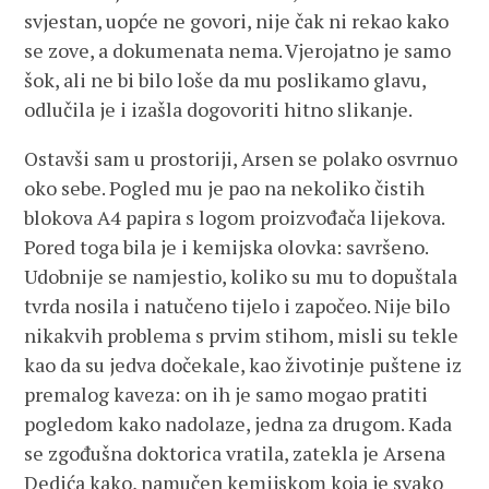
svjestan, uopće ne govori, nije čak ni rekao kako
se zove, a dokumenata nema. Vjerojatno je samo
šok, ali ne bi bilo loše da mu poslikamo glavu,
odlučila je i izašla dogovoriti hitno slikanje.
Ostavši sam u prostoriji, Arsen se polako osvrnuo
oko sebe. Pogled mu je pao na nekoliko čistih
blokova A4 papira s logom proizvođača lijekova.
Pored toga bila je i kemijska olovka: savršeno.
Udobnije se namjestio, koliko su mu to dopuštala
tvrda nosila i natučeno tijelo i započeo. Nije bilo
nikakvih problema s prvim stihom, misli su tekle
kao da su jedva dočekale, kao životinje puštene iz
premalog kaveza: on ih je samo mogao pratiti
pogledom kako nadolaze, jedna za drugom. Kada
se zgođušna doktorica vratila, zatekla je Arsena
Dedića kako, namučen kemijskom koja je svako