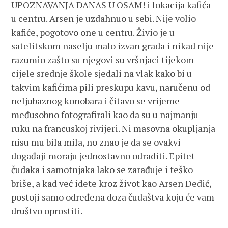
UPOZNAVANJA DANAS U OSAM! i lokacija kafića
u centru. Arsen je uzdahnuo u sebi. Nije volio
kafiće, pogotovo one u centru. Živio je u
satelitskom naselju malo izvan grada i nikad nije
razumio zašto su njegovi su vršnjaci tijekom
cijele srednje škole sjedali na vlak kako bi u
takvim kafićima pili preskupu kavu, naručenu od
neljubaznog konobara i čitavo se vrijeme
međusobno fotografirali kao da su u najmanju
ruku na francuskoj rivijeri. Ni masovna okupljanja
nisu mu bila mila, no znao je da se ovakvi
događaji moraju jednostavno odraditi. Epitet
čudaka i samotnjaka lako se zarađuje i teško
briše, a kad već idete kroz život kao Arsen Dedić,
postoji samo određena doza čudaštva koju će vam
društvo oprostiti.