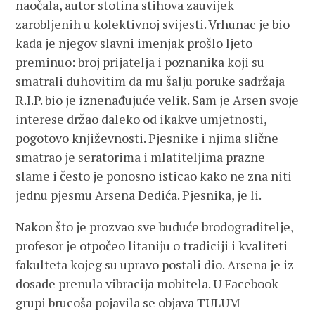
naočala, autor stotina stihova zauvijek
zarobljenih u kolektivnoj svijesti. Vrhunac je bio
kada je njegov slavni imenjak prošlo ljeto
preminuo: broj prijatelja i poznanika koji su
smatrali duhovitim da mu šalju poruke sadržaja
R.I.P. bio je iznenađujuće velik. Sam je Arsen svoje
interese držao daleko od ikakve umjetnosti,
pogotovo književnosti. Pjesnike i njima slične
smatrao je seratorima i mlatiteljima prazne
slame i često je ponosno isticao kako ne zna niti
jednu pjesmu Arsena Dedića. Pjesnika, je li.
Nakon što je prozvao sve buduće brodograditelje,
profesor je otpočeo litaniju o tradiciji i kvaliteti
fakulteta kojeg su upravo postali dio. Arsena je iz
dosade prenula vibracija mobitela. U Facebook
grupi brucoša pojavila se objava TULUM