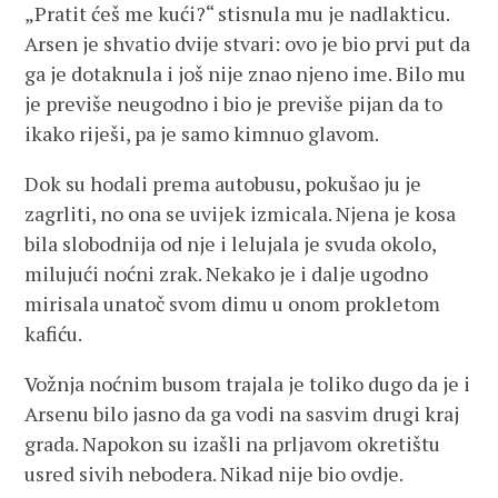
„Pratit ćeš me kući?“ stisnula mu je nadlakticu.
Arsen je shvatio dvije stvari: ovo je bio prvi put da
ga je dotaknula i još nije znao njeno ime. Bilo mu
je previše neugodno i bio je previše pijan da to
ikako riješi, pa je samo kimnuo glavom.
Dok su hodali prema autobusu, pokušao ju je
zagrliti, no ona se uvijek izmicala. Njena je kosa
bila slobodnija od nje i lelujala je svuda okolo,
milujući noćni zrak. Nekako je i dalje ugodno
mirisala unatoč svom dimu u onom prokletom
kafiću.
Vožnja noćnim busom trajala je toliko dugo da je i
Arsenu bilo jasno da ga vodi na sasvim drugi kraj
grada. Napokon su izašli na prljavom okretištu
usred sivih nebodera. Nikad nije bio ovdje.