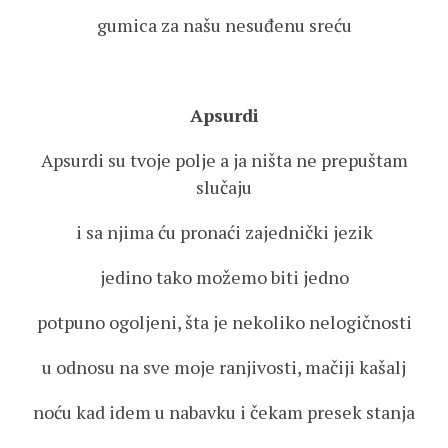
gumica za našu nesuđenu sreću
Apsurdi
Apsurdi su tvoje polje a ja ništa ne prepuštam
slučaju
i sa njima ću pronaći zajednički jezik
jedino tako možemo biti jedno
potpuno ogoljeni, šta je nekoliko nelogičnosti
u odnosu na sve moje ranjivosti, mačiji kašalj
noću kad idem u nabavku i čekam presek stanja