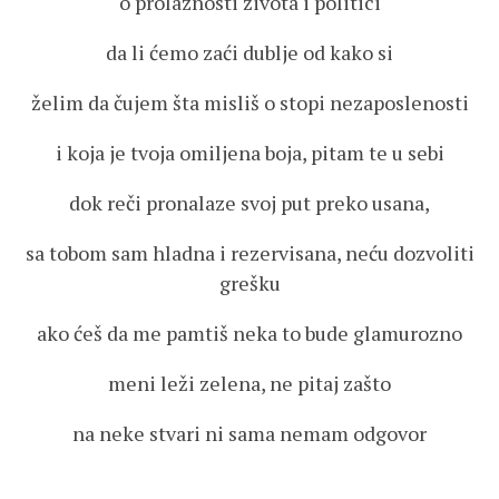
o prolaznosti života i politici
da li ćemo zaći dublje od kako si
želim da čujem šta misliš o stopi nezaposlenosti
i koja je tvoja omiljena boja, pitam te u sebi
dok reči pronalaze svoj put preko usana,
sa tobom sam hladna i rezervisana, neću dozvoliti
grešku
ako ćeš da me pamtiš neka to bude glamurozno
meni leži zelena, ne pitaj zašto
na neke stvari ni sama nemam odgovor