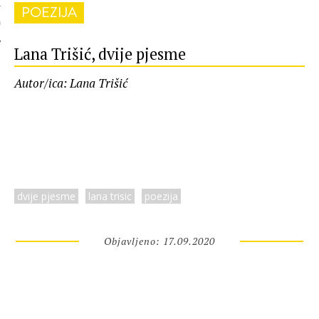
POEZIJA
 AUTORA
Lana Trišić, dvije pjesme
Autor/ica: Lana Trišić
dvije pjesme
lana trisic
poezija
Objavljeno: 17.09.2020