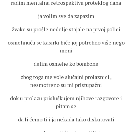
radim mentalnu retrospektivu proteklog dana
ja volim sve da zapazim
žvake su prošle nedelje stajale na prvoj polici
osmehnuću se kasirki biće joj potrebno više nego
meni
delim osmehe ko bombone
zbog toga me vole slučajni prolaznici ,
nesmotreno su mi pristupačni
dok u prolazu prisluškujem njihove razgovore i
pitam se
da li ćemo ti i ja nekada tako diskutovati