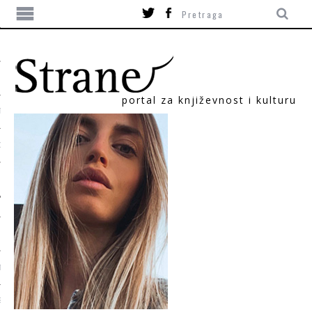
portal za književnost i kulturu
TIKA
ORI
T
SUM