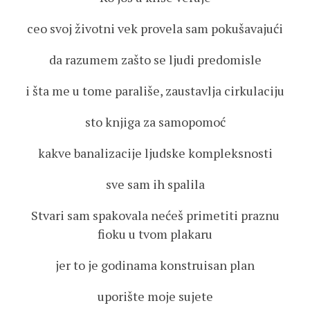
ceo svoj životni vek provela sam pokušavajući
da razumem zašto se ljudi predomisle
i šta me u tome parališe, zaustavlja cirkulaciju
sto knjiga za samopomoć
kakve banalizacije ljudske kompleksnosti
sve sam ih spalila
Stvari sam spakovala nećeš primetiti praznu
fioku u tvom plakaru
jer to je godinama konstruisan plan
uporište moje sujete