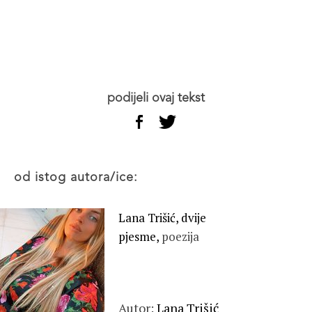
podijeli ovaj tekst
od istog autora/ice:
Lana Trišić, dvije
pjesme,
poezija
Autor:
Lana Trišić