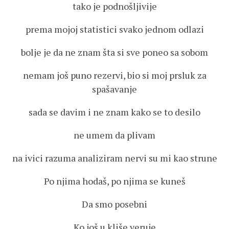
tako je podnošljivije
prema mojoj statistici svako jednom odlazi
bolje je da ne znam šta si sve poneo sa sobom
nemam još puno rezervi, bio si moj prsluk za
spašavanje
sada se davim i ne znam kako se to desilo
ne umem da plivam
na ivici razuma analiziram nervi su mi kao strune
Po njima hodaš, po njima se kuneš
Da smo posebni
Ko još u kliše veruje