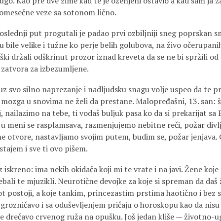
go. Kao pre dve zime kad te je oženjeni ostavio a kad sam ja 
omesečne veze sa sotonom lično.
oslednji put progutali je padao prvi ozbiljniji sneg poprskan
u bile velike i tužne ko perje belih golubova, na živo očerupanih
ški držali odškrinut prozor iznad kreveta da se ne bi spržili od
z zatvora za izbezumljene.
uz svo silno naprezanje i nadljudsku snagu volje uspeo da te pr
e mozga u snovima ne želi da prestane. Malopređašni, 13. san:
, nailazimo na tebe, ti vodaš buljuk pasa ko da si prekarijat sa 
u meni se rasplamsava, razmenjujemo nebitne reči, požar divlj
sne otvore, nastavljamo svojim putem, budim se, požar jenjava
stajem i sve ti ovo pišem.
 iskreno: ima nekih okidača koji mi te vrate i na javi. Žene koj
jebali te mjuzikli. Neurotične devojke za koje si spreman da daš 
ot postoji, a koje tankim, princezastim prstima haotično i bez 
rozničavo i sa oduševljenjem pričaju o horoskopu kao da nisu 
še drečavo crvenog ruža na opušku. Još jedan kliše — životno-u