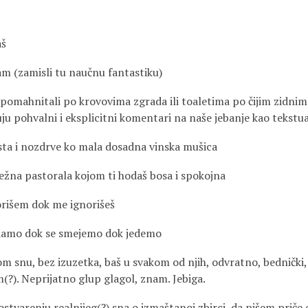
aš
m (zamisli tu naučnu fantastiku)
pomahnitali po krovovima zgrada ili toaletima po čijim zidnim
uju pohvalni i eksplicitni komentari na naše jebanje kao tekstu
sta i nozdrve ko mala dosadna vinska mušica
nežna pastorala kojom ti hodaš bosa i spokojna
orišem dok me ignorišeš
damo dok se smejemo dok jedemo
m snu, bez izuzetka, baš u svakom od njih, odvratno, bednički,
(?). Neprijatno glup glagol, znam. Jebiga.
tvarenju realnijeg(?) sna o izmaštanoj zbirci, da pišem priče o