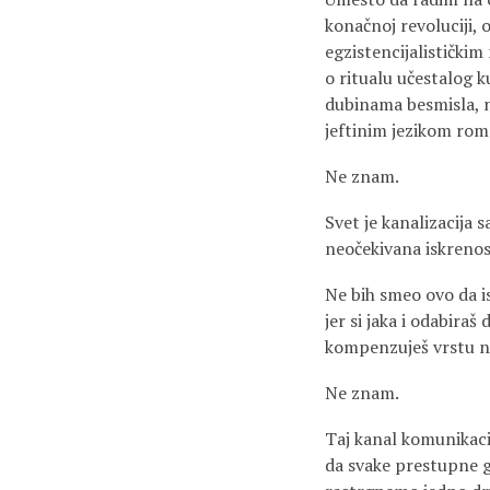
konačnoj revoluciji, 
egzistencijalističkim
o ritualu učestalog k
dubinama besmisla, ne
jeftinim jezikom rom
Ne znam.
Svet je kanalizacija 
neočekivana iskrenos
Ne bih smeo ovo da 
jer si jaka i odabir
kompenzuješ vrstu ne
Ne znam.
Taj kanal komunikaci
da svake prestupne g