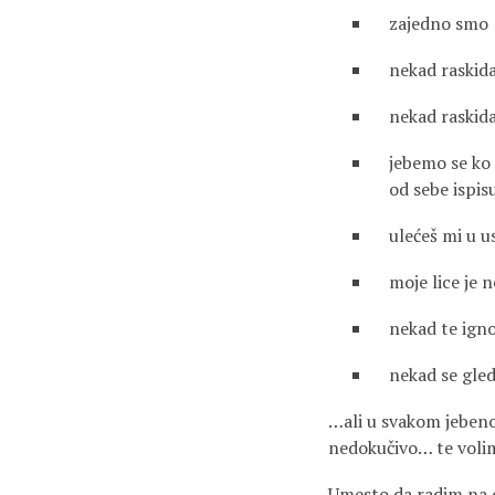
zajedno smo
nekad raskid
nekad raskida
jebemo se ko 
od sebe ispis
ulećeš mi u u
moje lice je 
nekad te ign
nekad se gle
…ali u svakom jebeno
nedokučivo… te volim
Umesto da radim na os