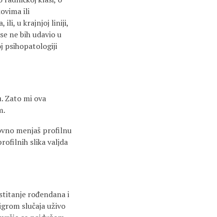
ovima ili
i, u krajnjoj liniji,
se ne bih udavio u
oj psihopatologiji
u. Zato mi ova
m.
ovno menjaš profilnu
ofilnih slika valjda
stitanje rođendana i
igrom slučaja uživo