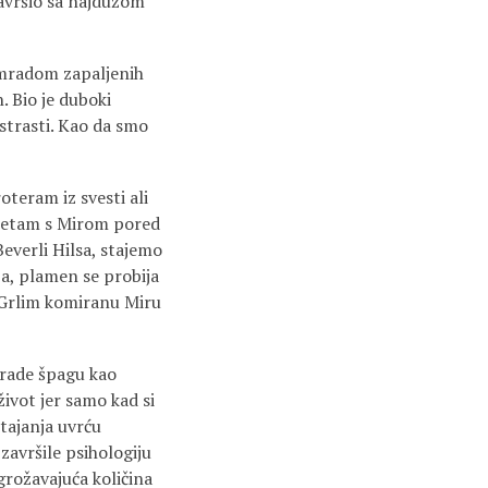
završio sa najdužom
 smradom zapaljenih
. Bio je duboki
 strasti. Kao da smo
oteram iz svesti ali
 šetam s Mirom pored
Beverli Hilsa, stajemo
a, plamen se probija
. Grlim komiranu Miru
e rade špagu kao
život jer samo kad si
stajanja uvrću
završile psihologiju
grožavajuća količina