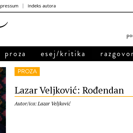
mpressum
Indeks autora
por
proza
esej/kritika
razgovo
PROZA
Lazar Veljković: Rođendan
Autor/ica: Lazar Veljković