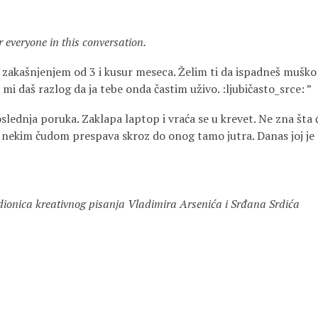
r everyone in this conversation.
zakašnjenjem od 3 i kusur meseca. Želim ti da ispadneš muško 
 mi daš razlog da ja tebe onda častim uživo. :ljubičasto_srce: ”
slednja poruka. Zaklapa laptop i vraća se u krevet. Ne zna šta 
da nekim čudom prespava skroz do onog tamo jutra. Danas joj je
adionica kreativnog pisanja Vladimira Arsenića i Srđana Srdića