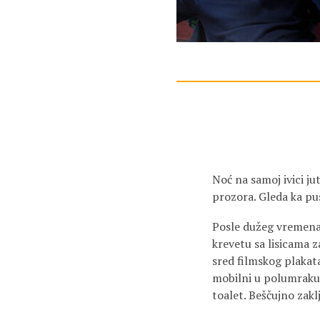
Noć na samoj ivici ju
prozora. Gleda ka pus
Posle dužeg vremena 
krevetu sa lisicama z
sred filmskog plakata
mobilni u polumraku. 
toalet. Beščujno zakl