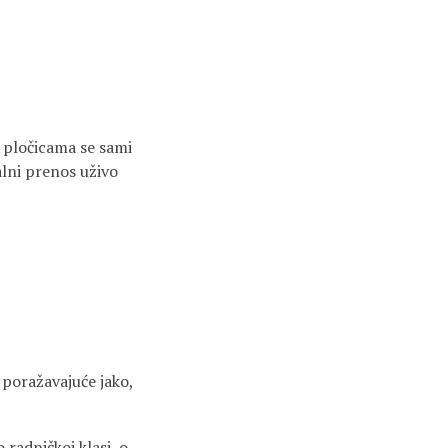
 pločicama se sami
alni prenos uživo
 poražavajuće jako,
 radničkoj klasi, o