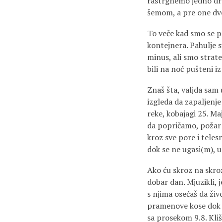
rastrgnemo jedno dru
šemom, a pre one dv
To veče kad smo se p
kontejnera. Pahulje s
minus, ali smo strate
bili na noć pušteni i
Znaš šta, valjda sam 
izgleda da zapaljenj
reke, kobajagi 25. Maj
da popričamo, požar 
kroz sve pore i tele
dok se ne ugasi(m), u
Ako ću skroz na skroz
dobar dan. Mjuzikli, 
s njima osećaš da živ
pramenove kose dok g
sa prosekom 9.8. Kli