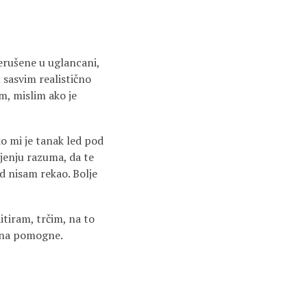
rerušene u uglancani,
 sasvim realistično
m, mislim ako je
o mi je tanak led pod
jenju razuma, da te
ad nisam rekao. Bolje
iram, trčim, na to
vana pomogne.