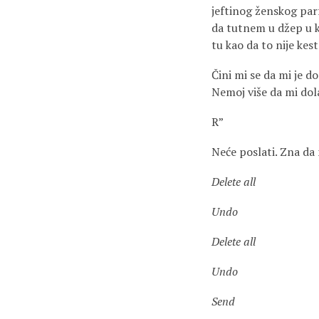
jeftinog ženskog parf
da tutnem u džep u k
tu kao da to nije kes
Čini mi se da mi je 
Nemoj više da mi dola
R”
Neće poslati. Zna da 
Delete all
Undo
Delete all
Undo
Send