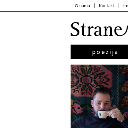
O nama
Kontakt
I
poezija