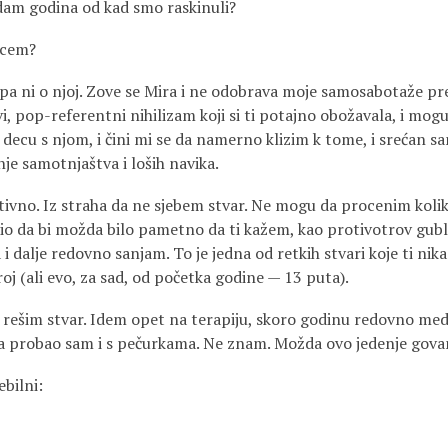
edam godina od kad smo raskinuli?
incem?
, pa ni o njoj. Zove se Mira i ne odobrava moje samosabotaže p
 pop-referentni nihilizam koji si ti potajno obožavala, i mogu
ecu s njom, i čini mi se da namerno klizim k tome, i srećan sa
nje samotnjaštva i loših navika.
tivno. Iz straha da ne sjebem stvar. Ne mogu da procenim kolik
o da bi možda bilo pametno da ti kažem, kao protivotrov gubl
i dalje redovno sanjam. To je jedna od retkih stvari koje ti nik
j (ali evo, za sad, od početka godine — 13 puta).
stvar. Idem opet na terapiju, skoro godinu redovno medit
, a probao sam i s pečurkama. Ne znam. Možda ovo jedenje go
bilni: