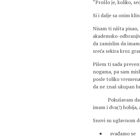
“Prošlo je, koliko, s
Si i dalje sa onim kl
Nisam ti ništa pisao
akademsko-odbranjivi,
da zamislim da imam d
sreća sekira kroz gra
Pišem ti sada preven
nogama, pa sam misli
posle toliko vremena 
da ne znaš ukupan bro
Pokušavam da rešim 
imam i dva(!) hobija
Snovi su uglavnom de
svađamo se