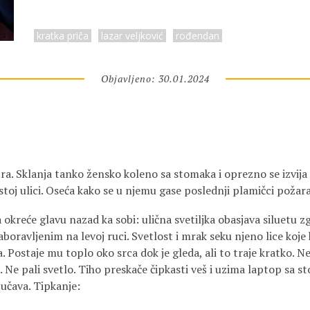
kratka priča
lazar veljković
rođendan
Objavljeno: 30.01.2024
tra. Sklanja tanko žensko koleno sa stomaka i oprezno se izvija 
toj ulici. Oseća kako se u njemu gase poslednji plamičci požara
okreće glavu nazad ka sobi: ulična svetiljka obasjava siluetu 
aboravljenim na levoj ruci. Svetlost i mrak seku njeno lice koje
. Postaje mu toplo oko srca dok je gleda, ali to traje kratko. 
Ne pali svetlo. Tiho preskače čipkasti veš i uzima laptop sa st
jučava. Tipkanje: