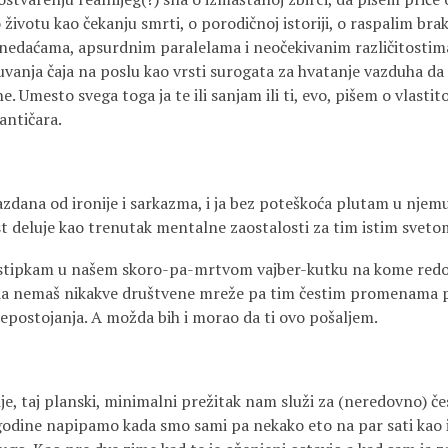
o životu kao čekanju smrti, o porodičnoj istoriji, o raspalim brak
 nedaćama, apsurdnim paralelama i neočekivanim različitostima, il
uvanja čaja na poslu kao vrsti surogata za hvatanje vazduha da 
. Umesto svega toga ja te ili sanjam ili ti, evo, pišem o vlastit
antičara.
sazdana od ironije i sarkazma, i ja bez poteškoća plutam u njem
t deluje kao trenutak mentalne zaostalosti za tim istim sveto
istipkam u našem skoro-pa-mrtvom vajber-kutku na kome red
aš da nemaš nikakve društvene mreže pa tim čestim promenama pr
postojanja. A možda bih i morao da ti ovo pošaljem.
je, taj planski, minimalni prežitak nam služi za (neredovno) če
odine napipamo kada smo sami pa nekako eto na par sati kao 