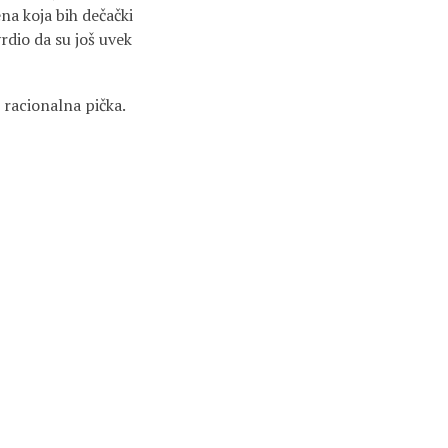
na koja bih dečački
rdio da su još uvek
 racionalna pička.