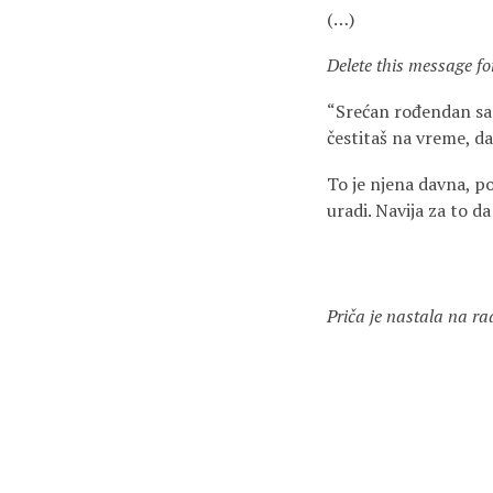
(…)
Delete this message fo
“Srećan rođendan sa 
čestitaš na vreme, da
To je njena davna, po
uradi. Navija za to 
Priča je nastala na r