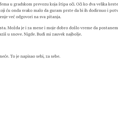
ema u gradskom prevozu koja štipa oči. Oči ko dva velika keste
oji ću onda svako malo da guram prste da bi ih dodirnuo i potv
tenje već odgovori na sva pitanja.
dosta. Možda je i za mene i moje dobro došlo vreme da postanem
ziš u snove. Nigde. Budi mi zauvek najbolje.
neće. To je napisao sebi, za sebe.