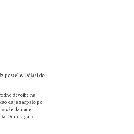
iz postelje. Odlazi do
.
zgodne devojke na
 kao da je zaspalo po
Ne može da nađe
ola. Odnosi ga u