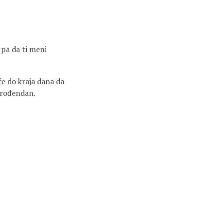
pa da ti meni
će do kraja dana da
 rođendan.