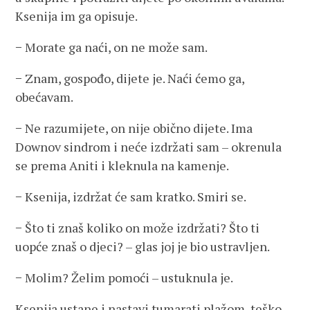
Ksenija im ga opisuje.
− Morate ga naći, on ne može sam.
− Znam, gospođo, dijete je. Naći ćemo ga,
obećavam.
− Ne razumijete, on nije obično dijete. Ima
Downov sindrom i neće izdržati sam – okrenula
se prema Aniti i kleknula na kamenje.
− Ksenija, izdržat će sam kratko. Smiri se.
− Što ti znaš koliko on može izdržati? Što ti
uopće znaš o djeci? – glas joj je bio ustravljen.
− Molim? Želim pomoći – ustuknula je.
Ksenija ustane i nastavi tumarati plažom, teško