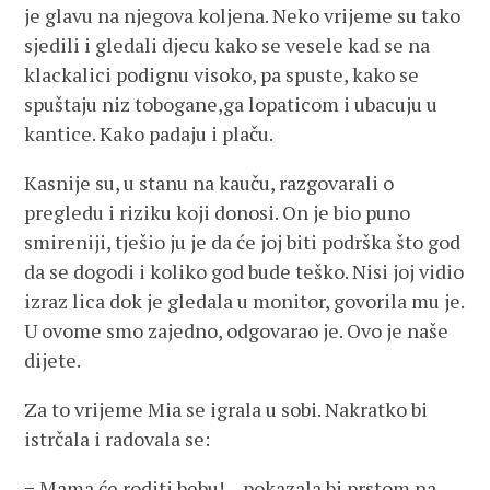
je glavu na njegova koljena. Neko vrijeme su tako
sjedili i gledali djecu kako se vesele kad se na
klackalici podignu visoko, pa spuste, kako se
spuštaju niz tobogane,ga lopaticom i ubacuju u
kantice. Kako padaju i plaču.
Kasnije su, u stanu na kauču, razgovarali o
pregledu i riziku koji donosi. On je bio puno
smireniji, tješio ju je da će joj biti podrška što god
da se dogodi i koliko god bude teško. Nisi joj vidio
izraz lica dok je gledala u monitor, govorila mu je.
U ovome smo zajedno, odgovarao je. Ovo je naše
dijete.
Za to vrijeme Mia se igrala u sobi. Nakratko bi
istrčala i radovala se:
− Mama će roditi bebu! – pokazala bi prstom na