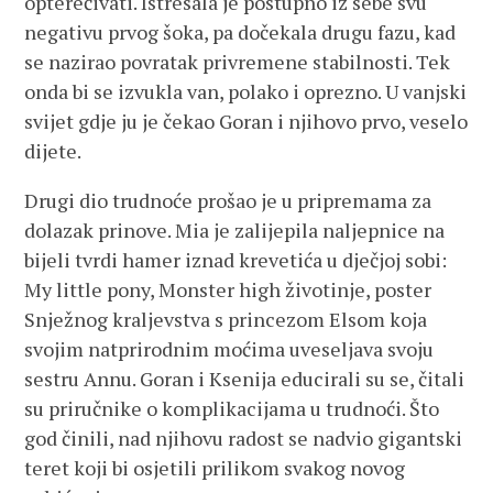
opterećivati. Istresala je postupno iz sebe svu
negativu prvog šoka, pa dočekala drugu fazu, kad
se nazirao povratak privremene stabilnosti. Tek
onda bi se izvukla van, polako i oprezno. U vanjski
svijet gdje ju je čekao Goran i njihovo prvo, veselo
dijete.
Drugi dio trudnoće prošao je u pripremama za
dolazak prinove. Mia je zalijepila naljepnice na
bijeli tvrdi hamer iznad krevetića u dječjoj sobi:
My little pony, Monster high životinje, poster
Snježnog kraljevstva s princezom Elsom koja
svojim natprirodnim moćima uveseljava svoju
sestru Annu. Goran i Ksenija educirali su se, čitali
su priručnike o komplikacijama u trudnoći. Što
god činili, nad njihovu radost se nadvio gigantski
teret koji bi osjetili prilikom svakog novog