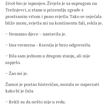
život bio je ispunjen. Živjela je sa suprugom na
Trešnjevci, u stanu u prizemlju zgrade s
prostranim vrtom i puno svjetla. Tako se osjećala
bliže moru, svjetla mi na kontinentu fali, rekla je.
− Nemamo djece – nastavila je.
− Ima vremena – Ksenija je brzo odgovorila.
− Bila sam jednom u drugom stanju, ali nije
uspjelo.
− Žao mi je.
Žamor je postao histeričan, morala se naprezati
kako bi je čula.
− Rekli su da nešto nije u redu.