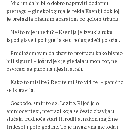
− Mislim da bi bilo dobro napraviti dodatnu
pretragu – ginekologinja je rekla Kseniji dok joj
je prelazila hladnim aparatom po golom trbuhu.
− Nešto nije u redu? – Ksenija je izvukla ruku
ispod glave i podignula se u polusjedeći položaj.
− Predlažem vam da obavite pretragu kako bismo
bili sigurni – još uvijek je gledala u monitor, ne
osvrćući se puno na njezin strah.
− Kako to mislite? Recite mi što vidite! – panično
se ispravila.
− Gospođo, smirite se! Lezite. Riječ je o
amniocentezi, pretrazi koja se često obavlja u
slučaju trudnoće starijih rodilja, nakon majčine
trideset i pete godine. To je invazivna metoda i