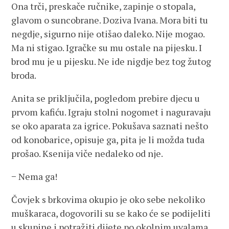
Ona trči, preskače ručnike, zapinje o stopala,
glavom o suncobrane. Doziva Ivana. Mora biti tu
negdje, sigurno nije otišao daleko. Nije mogao.
Ma ni stigao. Igračke su mu ostale na pijesku. I
brod mu je u pijesku. Ne ide nigdje bez tog žutog
broda.
Anita se priključila, pogledom prebire djecu u
prvom kafiću. Igraju stolni nogomet i naguravaju
se oko aparata za igrice. Pokušava saznati nešto
od konobarice, opisuje ga, pita je li možda tuda
prošao. Ksenija viče nedaleko od nje.
− Nema ga!
Čovjek s brkovima okupio je oko sebe nekoliko
muškaraca, dogovorili su se kako će se podijeliti
u skupine i potražiti dijete po okolnim uvalama.