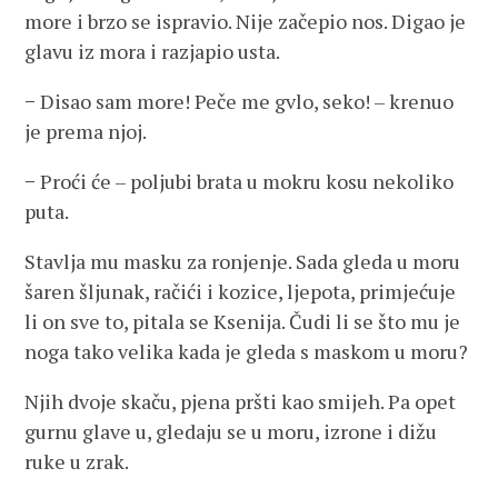
more i brzo se ispravio. Nije začepio nos. Digao je
glavu iz mora i razjapio usta.
− Disao sam more! Peče me gvlo, seko! – krenuo
je prema njoj.
− Proći će – poljubi brata u mokru kosu nekoliko
puta.
Stavlja mu masku za ronjenje. Sada gleda u moru
šaren šljunak, račići i kozice, ljepota, primjećuje
li on sve to, pitala se Ksenija. Čudi li se što mu je
noga tako velika kada je gleda s maskom u moru?
Njih dvoje skaču, pjena pršti kao smijeh. Pa opet
gurnu glave u, gledaju se u moru, izrone i dižu
ruke u zrak.