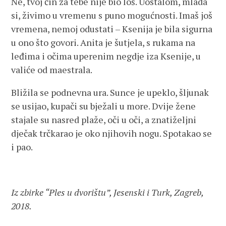
Ne, tvoj čin za tebe nije bio loš. Uostalom, mlada
si, živimo u vremenu s puno mogućnosti. Imaš još
vremena, nemoj odustati – Ksenija je bila sigurna
u ono što govori. Anita je šutjela, s rukama na
leđima i očima uperenim negdje iza Ksenije, u
valiće od maestrala.
Bližila se podnevna ura. Sunce je upeklo, šljunak
se usijao, kupači su bježali u more. Dvije žene
stajale su nasred plaže, oči u oči, a znatiželjni
dječak trčkarao je oko njihovih nogu. Spotakao se
i pao.
Iz zbirke “Ples u dvorištu”, Jesenski i Turk, Zagreb,
2018.