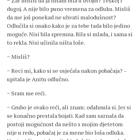
− Zar misliš da ja nisam bila u dvojbi? Teškoj i
dugoj. A nije bilo puno vremena za odluku. Misliš
da me još ponekad ne uhvati malodušnost?
Odlučila si onako kako je za tebe tada bilo jedino
moguće. Nisi bila spremna. Bila si mlada, i sama si
to rekla. Nisi učinila ništa loše.
− Misliš?
− Reci mi, kako si se osjećala nakon pobačaja? –
upitala je Anitu odlučno.
− Sram me reći.
− Grubo je ovako reći, ali znam: odahnula si. Jer si
se konačno prestala bojati. Kad sam saznala da
postoji mogućnost da nešto s mojim djetetom
nije u redu, pobačaj je za mene bio loša odluka.