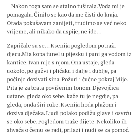
− Nakon toga sam se stalno tuširala. Voda mi je
pomagala. Činilo se kao da me čisti do kraja.
Otada pokušavam zanijeti, trudimo se već neko
vrijeme, ali nikako da uspije, ne ide…
Zapričale su se… Ksenija pogledom potraži
djecu.Mia kopa tunel u pijesku i puni ga vodom iz
kantice. Ivan nije s njom. Ona ustaje, gleda
uokolo, po gužvi i plićaku i dalje i dublje, pa
počinje dozivati sina. Požuri i čučne pokraj Mije.
Pita je za brata povišenim tonom. Djevojčica
ustane, gleda oko sebe, kaže tu je negdje, pa
gleda, onda širi ruke. Ksenija hoda plažom i
doziva dječaka. Ljudi polako podižu glave i osvrću
se oko sebe. Pogledom traže dijete. Nekoliko ih
shvaća o čemu se radi, prilazi i nudi se za pomoć.