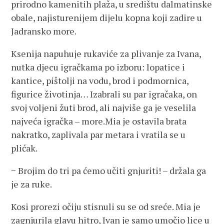
prirodno kamenitih plaža, u središtu dalmatinske
obale, najisturenijem dijelu kopna koji zadire u
Jadransko more.
Ksenija napuhuje rukaviće za plivanje za Ivana,
nutka djecu igračkama po izboru: lopatice i
kantice, pištolji na vodu, brod i podmornica,
figurice životinja… Izabrali su par igračaka, on
svoj voljeni žuti brod, ali najviše ga je veselila
najveća igračka – more.Mia je ostavila brata
nakratko, zaplivala par metara i vratila se u
plićak.
− Brojim do tri pa ćemo učiti gnjuriti! – držala ga
je za ruke.
Kosi prorezi očiju stisnuli su se od sreće. Mia je
zagnjurila glavu hitro, Ivan je samo umočio lice u