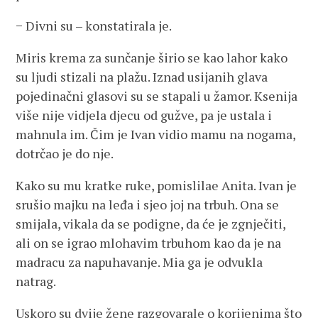
− Divni su – konstatirala je.
Miris krema za sunčanje širio se kao lahor kako
su ljudi stizali na plažu. Iznad usijanih glava
pojedinačni glasovi su se stapali u žamor. Ksenija
više nije vidjela djecu od gužve, pa je ustala i
mahnula im. Čim je Ivan vidio mamu na nogama,
dotrčao je do nje.
Kako su mu kratke ruke, pomislilae Anita. Ivan je
srušio majku na leđa i sjeo joj na trbuh. Ona se
smijala, vikala da se podigne, da će je zgnječiti,
ali on se igrao mlohavim trbuhom kao da je na
madracu za napuhavanje. Mia ga je odvukla
natrag.
Uskoro su dvije žene razgovarale o korijenima što