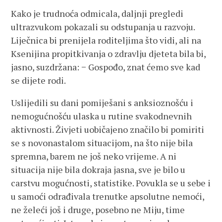
Kako je trudnoća odmicala, daljnji pregledi
ultrazvukom pokazali su odstupanja u razvoju.
Liječnica bi prenijela roditeljima što vidi, ali na
Ksenijina propitkivanja o zdravlju djeteta bila bi,
jasno, suzdržana: − Gospođo, znat ćemo sve kad
se dijete rodi.
Uslijedili su dani pomiješani s anksioznošću i
nemogućnošću ulaska u rutine svakodnevnih
aktivnosti. Živjeti uobičajeno značilo bi pomiriti
se s novonastalom situacijom, na što nije bila
spremna, barem ne još neko vrijeme. A ni
situacija nije bila dokraja jasna, sve je bilo u
carstvu mogućnosti, statistike. Povukla se u sebe i
u samoći odrađivala trenutke apsolutne nemoći,
ne želeći još i druge, posebno ne Miju, time