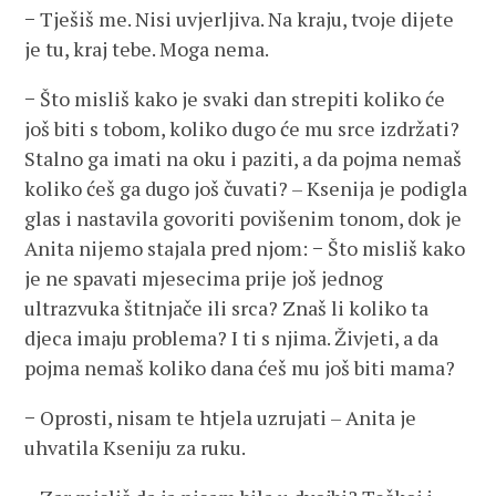
− Tješiš me. Nisi uvjerljiva. Na kraju, tvoje dijete
je tu, kraj tebe. Moga nema.
− Što misliš kako je svaki dan strepiti koliko će
još biti s tobom, koliko dugo će mu srce izdržati?
Stalno ga imati na oku i paziti, a da pojma nemaš
koliko ćeš ga dugo još čuvati? – Ksenija je podigla
glas i nastavila govoriti povišenim tonom, dok je
Anita nijemo stajala pred njom: − Što misliš kako
je ne spavati mjesecima prije još jednog
ultrazvuka štitnjače ili srca? Znaš li koliko ta
djeca imaju problema? I ti s njima. Živjeti, a da
pojma nemaš koliko dana ćeš mu još biti mama?
− Oprosti, nisam te htjela uzrujati – Anita je
uhvatila Kseniju za ruku.