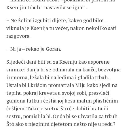
Ksenijin trbuh i nastavila se igrati.
− Ne želim izgubiti dijete, kakvo god bilo! –
viknula je Ksenija tu večer, nakon nekoliko sati
razgovora.
− Ni ja – rekao je Goran.
Sljedeći dani bili su za Kseniju kao usporene
snimke: danju bi se odmarala na kauču, bezvoljna
i umorna, ležala bi na leđima i gladila trbuh.
Ustala bi i krišom promatrala Miju kako sjedi na
tepihu pokraj kreveta u svojoj sobi, presvlači
gumenu lutku i češlja joj kosu malim plastičnim
češljem. Tako je sretna što će dobiti brata ili
sestru, pomislila bi. Onda bi se uhvatila za trbuh.
Što ako s njezinim djetetom nešto nije u redu?