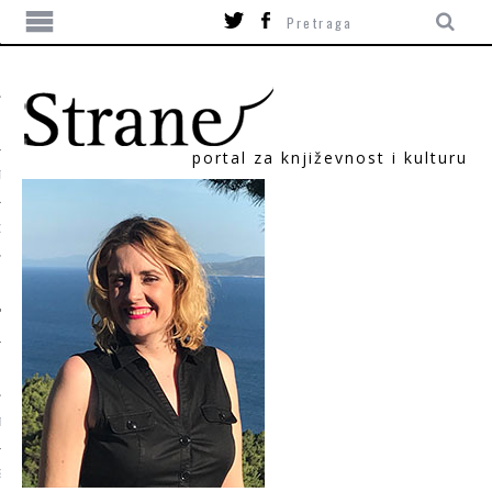
portal za književnost i kulturu
TIKA
ORI
T
SUM