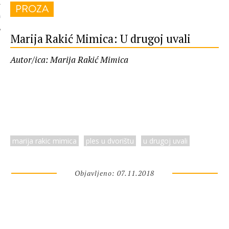
PROZA
 AUTORA
Marija Rakić Mimica: U drugoj uvali
Autor/ica: Marija Rakić Mimica
marija rakic mimica
ples u dvorištu
u drugoj uvali
Objavljeno: 07.11.2018