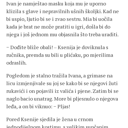
Ivan je namještao masku koja mu je uporno
klizila s glave i nepravilnih ušnih školjki. Kad ne
bi uspio, ljutio bi se i zvao sestru. Mia bi uočila
kada je brat ne može pratiti u igri, došla bi do
njega i još jednom mu objasnila što treba uraditi.
− Dođite bliže obali! – Ksenija je doviknula s
ručnika, premda su bili u plićaku, po mjerilima
odraslih.
Pogledom je stalno tražila Ivana, a grimase na
licu izmjenjivale su joj se kako bi se njegovi žuti
rukavići i on pojavili iz valića i pjene. Zatim bi se
naglo bacio unatrag. More bi pljesnulo o njegova
leđa, a on bi viknuo: − Pljas!
Pored Ksenije sjedila je žena u crnom
jednodijelnom kostimu, s velikim sunčanim