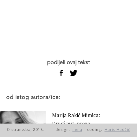
podijeli ovaj tekst
od istog autora/ice:
Marija Rakić Mimica:
Drugi put,
proza
strane.ba, 2018.
design:
mela
coding:
Haris Hadžić
©