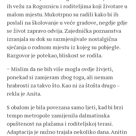
ih vežu za Rogoznicu i roditeljima koji životare u
malom mjestu. Mukotrpno su radili kako bi ih
poslali na školovanje u veće gradove, negdje gdje
se život zapravo odvija. Zajednička poznanstva
izranjala su dok su razmjenjivale nostalgična
sjećanja o rodnom mjestu iz kojeg su pobjegle.
Razgovor je potekao, bliskost se rodila.
− Mislim da ne bih više mogla ovdje živjeti,
ponekad si zamjeram zbog toga, ali nemam
hrabrosti za takvo što. Kao ni za štošta drugo –
rekla je Anita.
S obalom je bila povezana samo ljeti, kad bi brzi
tempo metropole zamijenila dalmatinska
opuštenost na plažama i roditeljskoj terasi.
Adaptacija je nužno trajala nekoliko dana. Anitin