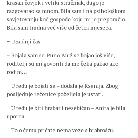
krasan čovjek i veliki stručnjak, dugo je
razgovarao sa mnom. Bila sam i na psihološkom
savjetovanju kod gospođe koju mi je preporučio.
Bila sam trudna već više od četiri mjeseca.
− U zadnji čas.
− Bojala sam se. Puno. Muž se bojao još više,
roditelji su mi govorili da me čeka pakao ako
rodim…
− U redu je bojati se – dodala je Ksenija. Zbog
posljednje rečenice poželjela je ustati.
− U redu je biti hrabar i nesebičan – Anita je bila
uporna.
− To o čemu pričate nema veze s hrabrošću.