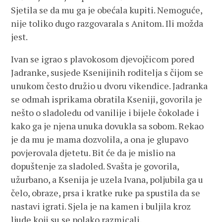
Sjetila se da mu ga je obećala kupiti. Nemoguće,
nije toliko dugo razgovarala s Anitom. Ili možda
jest.
Ivan se igrao s plavokosom djevojčicom pored
Jadranke, susjede Ksenijinih roditelja s čijom se
unukom često družio u dvoru vikendice. Jadranka
se odmah isprikama obratila Kseniji, govorila je
nešto o sladoledu od vanilije i bijele čokolade i
kako ga je njena unuka dovukla sa sobom. Rekao
je da mu je mama dozvolila, a ona je glupavo
povjerovala djetetu. Bit će da je mislio na
dopuštenje za sladoled. Svašta je govorila,
užurbano, a Ksenija je uzela Ivana, poljubila ga u
čelo, obraze, prsa i kratke ruke pa spustila da se
nastavi igrati. Sjela je na kamen i buljila kroz
ljude koji su se polako razmicali.