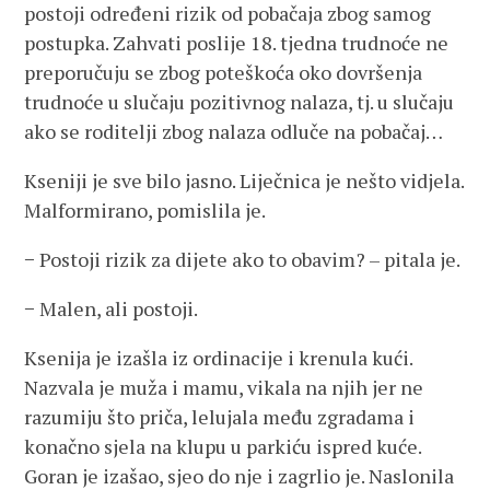
postoji određeni rizik od pobačaja zbog samog
postupka. Zahvati poslije 18. tjedna trudnoće ne
preporučuju se zbog poteškoća oko dovršenja
trudnoće u slučaju pozitivnog nalaza, tj. u slučaju
ako se roditelji zbog nalaza odluče na pobačaj…
Kseniji je sve bilo jasno. Liječnica je nešto vidjela.
Malformirano, pomislila je.
− Postoji rizik za dijete ako to obavim? – pitala je.
− Malen, ali postoji.
Ksenija je izašla iz ordinacije i krenula kući.
Nazvala je muža i mamu, vikala na njih jer ne
razumiju što priča, lelujala među zgradama i
konačno sjela na klupu u parkiću ispred kuće.
Goran je izašao, sjeo do nje i zagrlio je. Naslonila