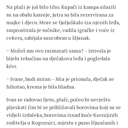
Na plaži je još bilo tiho. Kupači iz kampa silazili
su na obalu kasnije, jutra su bila rezervirana za
majke i djecu. More se ljuljuškalo iza njenih leđa,
rasprostirala je ručnike, vadila igračke i voće iz
cekera, zabijala suncobran u šljunak.
− Možeš mu ovo razmazati sama? – istresla je
bijelu tekućinu na dječakova leđa i pogledala
kćer.
− Ivane, budi miran – Mia je prionula, dječak se
hihotao, krema je bila hladna.
Ivan se radovao ljetu, plaži, počeo bi nevješto
pljeskati čim bi se približavali borovima koji su se
vidjeli izdaleka, borovima iznad kuće Ksenijinih
roditelja u Rogoznici, mjestu s puno šljunčanih i