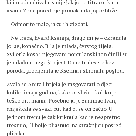
bi im odmahivala, smiješak joj je titrao u kutu
usana. Žena pored nje primaknula joj se bliže.
− Odmorite malo, ja ću ih gledati.
− Ne treba, hvala! Ksenija, drago mi je – okrenula
joj se, konačno. Bila je mlada, čvrstog tijela.
Svijetla kosa i njegovani porculanski ten činili su
je mlađom nego što jest. Rane tridesete bez
poroda, procijenila je Ksenija i skrenula pogled.
Zvala se Anita i htjela je razgovarati o djeci:
koliko imaju godina, kako se slažu i koliko je
teško biti mama. Posebno ju je zanimao Ivan,
smješkala se svaki put kad bi se on začuo. U
jednom trenu je čak kriknula kad je nespretno
tresnuo, ili bolje pljasnuo, na stražnjicu posred
plićaka.