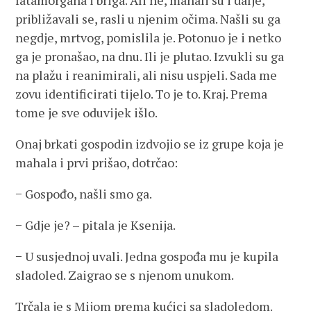
fatamorgana i briga. Ali ne, mahali su i dalje,
približavali se, rasli u njenim očima. Našli su ga
negdje, mrtvog, pomislila je. Potonuo je i netko
ga je pronašao, na dnu. Ili je plutao. Izvukli su ga
na plažu i reanimirali, ali nisu uspjeli. Sada me
zovu identificirati tijelo. To je to. Kraj. Prema
tome je sve oduvijek išlo.
Onaj brkati gospodin izdvojio se iz grupe koja je
mahala i prvi prišao, dotrčao:
− Gospođo, našli smo ga.
− Gdje je? – pitala je Ksenija.
− U susjednoj uvali. Jedna gospođa mu je kupila
sladoled. Zaigrao se s njenom unukom.
Trčala je s Mijom prema kućici sa sladoledom.