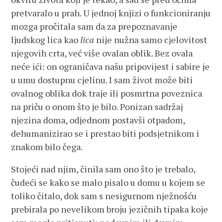
pretvaralo u prah. U jednoj knjizi o funkcioniranju
mozga pročitala sam da za prepoznavanje
ljudskog lica kao
lica
nije nužna samo cjelovitost
njegovih crta, već više ovalan oblik. Bez ovala
neće ići: on ograničava našu pripovijest i sabire je
u umu dostupnu cjelinu. I sam život može biti
ovalnog oblika dok traje ili posmrtna poveznica
na priču o onom što je bilo. Ponizan sadržaj
njezina doma, odjednom postavši otpadom,
dehumanizirao se i prestao biti podsjetnikom i
znakom bilo čega.
Stojeći nad njim, činila sam ono što je trebalo,
čudeći se kako se malo pisalo u domu u kojem se
toliko čitalo, dok sam s nesigurnom nježnošću
prebirala po nevelikom broju jezičnih tipaka koje