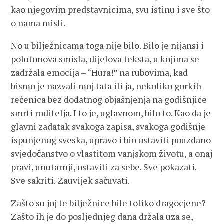
kao njegovim predstavnicima, svu istinu i sve što
o nama misli.
No u bilježnicama toga nije bilo. Bilo je nijansi i
polutonova smisla, dijelova teksta, u kojima se
zadržala emocija – “Hura!” na rubovima, kad
bismo je nazvali moj tata ili ja, nekoliko gorkih
rečenica bez dodatnog objašnjenja na godišnjice
smrti roditelja. I to je, uglavnom, bilo to. Kao da je
glavni zadatak svakoga zapisa, svakoga godišnje
ispunjenog sveska, upravo i bio ostaviti pouzdano
svjedočanstvo o vlastitom vanjskom životu, a onaj
pravi, unutarnji, ostaviti za sebe. Sve pokazati.
Sve sakriti. Zauvijek sačuvati.
Zašto su joj te bilježnice bile toliko dragocjene?
Zašto ih je do posljednjeg dana držala uza se,