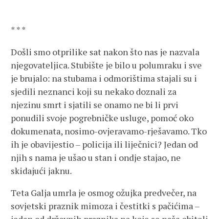
* * *
Došli smo otprilike sat nakon što nas je nazvala
njegovateljica. Stubište je bilo u polumraku i sve
je brujalo: na stubama i odmorištima stajali su i
sjedili neznanci koji su nekako doznali za
njezinu smrt i sjatili se onamo ne bi li prvi
ponudili svoje pogrebničke usluge, pomoć oko
dokumenata, nosimo-ovjeravamo-rješavamo. Tko
ih je obavijestio – policija ili liječnici? Jedan od
njih s nama je ušao u stan i ondje stajao, ne
skidajući jaknu.
Teta Galja umrla je osmog ožujka predvečer, na
sovjetski praznik mimoza i čestitki s pačićima –