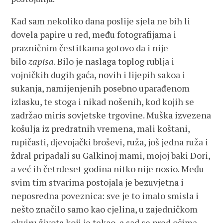
Kad sam nekoliko dana poslije sjela ne bih li
dovela papire u red, među fotografijama i
prazničnim čestitkama gotovo da i nije
bilo
zapisa
. Bilo je naslaga toplog rublja i
vojničkih dugih gaća, novih i lijepih sakoa i
sukanja, namijenjenih posebno uparađenom
izlasku, te stoga i nikad nošenih, kod kojih se
zadržao miris sovjetske trgovine. Muška izvezena
košulja iz predratnih vremena, mali koštani,
rupičasti, djevojački broševi, ruža, još jedna ruža i
ždral pripadali su Galkinoj mami, mojoj baki Dori,
a već ih četrdeset godina nitko nije nosio. Među
svim tim stvarima postojala je bezuvjetna i
neposredna poveznica: sve je to imalo smisla i
nešto značilo samo kao cjelina, u zajedničkom
okviru života koji je tekao, a sad se pred očima