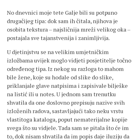
No dnevnici moje tete Galje bili su potpuno
drugačijeg tipa: dok sam ih čitala, njihova je
osobita tekstura – najsličnija mreži velikog oka –
postajala sve tajanstvenija i zanimljivija.
U djetinjstvu se na velikim umjetničkim
izložbama uvijek moglo vidjeti posjetitelje točno
određenog tipa. Iz nekog su razloga to mahom
bile žene, koje su hodale od slike do slike,
priklanjale glave natpisima i zapisivale bilješke
na listić ili u notes. U jednom sam trenutku
shvatila da one doslovno prepisuju nazive svih
izloženih radova, sastavljajući tako neku vrstu
vlastitoga kataloga, poput nematerijalne kopije
svega što su vidjele. Tada sam se pitala što će im
to, dok nisam shvatila da im popis daje iluziju da