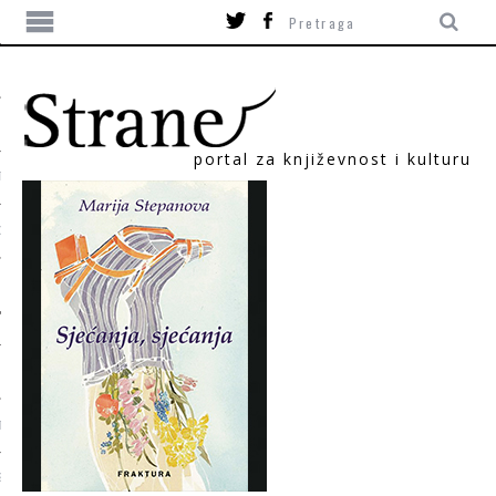
portal za književnost i kulturu
TIKA
ORI
T
SUM