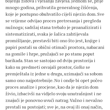
bojenju zidova i vješanju zavjesa. Jednom se, prije
mnogo godina, prihvatila generalnog čišćenja,
koje je postupno obuhvatilo cijeli njezin dom. Sve
se vrijeme odvijao proces pretresanja i pregleda
nužnoga; sadržaj stana trebalo je proanalizirati i
sistematizirati, svaka je šalica zahtijevala
promišljanje, prestavši biti ono što jest, knjige i
papiri postali su obični otimači prostora, nabacani
na gomile i hrpe, pružajući se po stanu poput
barikada. Stan se sastojao od dviju prostorija i
kako su predmeti osvajali prostor,
Galka
se
premještala iz jedne u drugu, uzimajući sa sobom
samo ono najpotrebnije. No i ondje bi opet počeo
proces analize i procjene, kao da je njezin dom
živio, izbacivši na vidjelo svoju unutrašnjost i ne
znajući je ponovno uvući natrag. Važno i nevažno
prestali su postojati; sve je, na ovaj ili onaj način,