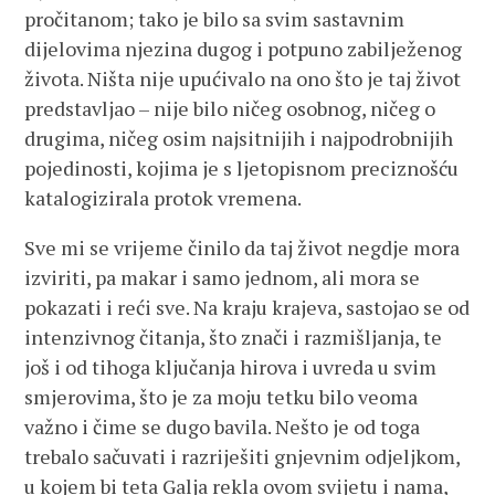
pročitanom; tako je bilo sa svim sastavnim
dijelovima njezina dugog i potpuno zabilježenog
života. Ništa nije upućivalo na ono što je taj život
predstavljao – nije bilo ničeg osobnog, ničeg o
drugima, ničeg osim najsitnijih i najpodrobnijih
pojedinosti, kojima je s ljetopisnom preciznošću
katalogizirala protok vremena.
Sve mi se vrijeme činilo da taj život negdje mora
izviriti, pa makar i samo jednom, ali mora se
pokazati i reći sve. Na kraju krajeva, sastojao se od
intenzivnog čitanja, što znači i razmišljanja, te
još i od tihoga ključanja hirova i uvreda u svim
smjerovima, što je za moju tetku bilo veoma
važno i čime se dugo bavila. Nešto je od toga
trebalo sačuvati i razriješiti gnjevnim odjeljkom,
u kojem bi teta Galja rekla ovom svijetu i nama,