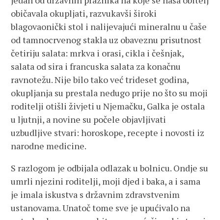
jedan od državnih praznika na koje se naša obitelj
običavala okupljati, razvukavši široki
blagovaonički stol i nalijevajući mineralnu u čaše
od tamnocrvenog stakla uz obaveznu prisutnost
četiriju salata: mrkva i orasi, cikla i češnjak,
salata od sira i francuska salata za konačnu
ravnotežu. Nije bilo tako već trideset godina,
okupljanja su prestala nedugo prije no što su moji
roditelji otišli živjeti u Njemačku, Galka je ostala
u ljutnji, a novine su počele objavljivati
uzbudljive stvari: horoskope, recepte i novosti iz
narodne medicine.
S razlogom je odbijala odlazak u bolnicu. Ondje su
umrli njezini roditelji, moji djed i baka, a i sama
je imala iskustva s državnim zdravstvenim
ustanovama. Unatoč tome sve je upućivalo na