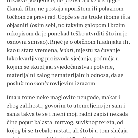
nikakve posljedice, ne pretvaraju se u knjigu-
članak-film, ne postaju uporištem ili polaznom
točkom za pravi rad. Uopće se ne trude ikome išta
objasniti (osim sebi, no takvim galopom i brzim
rukopisom da je ponekad teško utvrditi što im je
osnovni smisao). Riječ je o običnom hladnjaku ili,
kao u stara vremena,
ledari
, mjestu za čuvanje
lako kvarljivog proizvoda sjećanja, područja u
kojem se skupljaju svjedočanstva i potvrde,
materijalni zalog nematerijalnih odnosa, da se
poslužimo Gončarovljevim izrazom.
Ima u tome neke maglovite neugode, makar i
zbog zalihosti; govorim to utemeljeno jer sam i
sama takva te se i meni moji radni zapisi nekada
čine poput balasta: mrtvog, suvišnog tereta, od
kojeg bi se trebalo rastati, ali što bi u tom slučaju