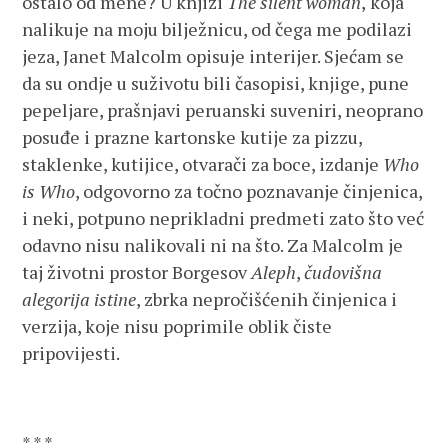
ostalo od mene? U knjizi
The silent woman
,
koja
nalikuje na moju bilježnicu, od čega me podilazi
jeza, Janet Malcolm opisuje interijer. Sjećam se
da su ondje u suživotu bili časopisi, knjige, pune
pepeljare, prašnjavi peruanski suveniri, neoprano
posuđe i prazne kartonske kutije za pizzu,
staklenke, kutijice, otvarači za boce, izdanje
Who
is Who
, odgovorno za točno poznavanje činjenica,
i neki, potpuno neprikladni predmeti zato što već
odavno nisu nalikovali ni na što. Za Malcolm je
taj životni prostor Borgesov
Aleph
,
čudovišna
alegorija istine
, zbrka nepročišćenih činjenica i
verzija, koje nisu poprimile oblik čiste
pripovijesti.
* * *