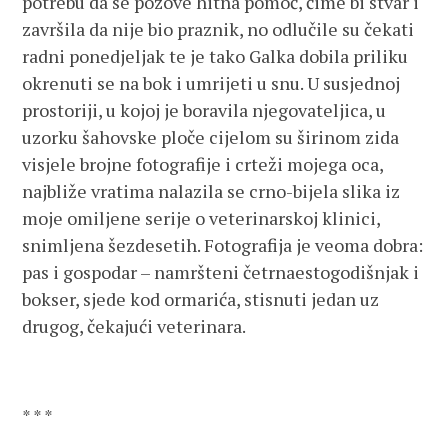
potrebu da se pozove hitna pomoć, čime bi stvar i
završila da nije bio praznik, no odlučile su čekati
radni ponedjeljak te je tako Galka dobila priliku
okrenuti se na bok i umrijeti u snu. U susjednoj
prostoriji, u kojoj je boravila njegovateljica, u
uzorku šahovske ploče cijelom su širinom zida
visjele brojne fotografije i crteži mojega oca,
najbliže vratima nalazila se crno-bijela slika iz
moje omiljene serije o veterinarskoj klinici,
snimljena šezdesetih. Fotografija je veoma dobra:
pas i gospodar – namršteni četrnaestogodišnjak i
bokser, sjede kod ormarića, stisnuti jedan uz
drugog, čekajući veterinara.
* * *