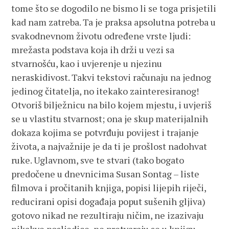
tome što se dogodilo ne bismo li se toga prisjetili
kad nam zatreba. Ta je praksa apsolutna potreba u
svakodnevnom životu određene vrste ljudi:
mrežasta podstava koja ih drži u vezi sa
stvarnošću, kao i uvjerenje u njezinu
neraskidivost. Takvi tekstovi računaju na jednog
jedinog čitatelja, no itekako zainteresiranog!
Otvoriš bilježnicu na bilo kojem mjestu, i uvjeriš
se u vlastitu stvarnost; ona je skup materijalnih
dokaza kojima se potvrđuju povijest i trajanje
života, a najvažnije je da ti je prošlost nadohvat
ruke. Uglavnom, sve te stvari (tako bogato
predočene u dnevnicima Susan Sontag – liste
filmova i pročitanih knjiga, popisi lijepih riječi,
reducirani opisi događaja poput sušenih gljiva)
gotovo nikad ne rezultiraju ničim, ne izazivaju