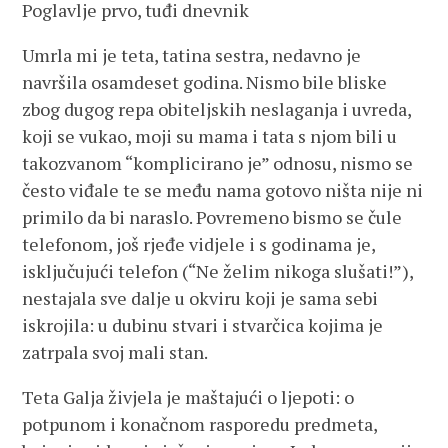
Poglavlje prvo, tuđi dnevnik
Umrla mi je teta, tatina sestra, nedavno je
navršila osamdeset godina. Nismo bile bliske
zbog dugog repa obiteljskih neslaganja i uvreda,
koji se vukao, moji su mama i tata s njom bili u
takozvanom “komplicirano je” odnosu, nismo se
često viđale te se među nama gotovo ništa nije ni
primilo da bi naraslo. Povremeno bismo se čule
telefonom, još rjeđe vidjele i s godinama je,
isključujući telefon (“Ne želim nikoga slušati!”),
nestajala sve dalje u okviru koji je sama sebi
iskrojila: u dubinu stvari i stvarčica kojima je
zatrpala svoj mali stan.
Teta Galja živjela je maštajući o ljepoti: o
potpunom i konačnom rasporedu predmeta,