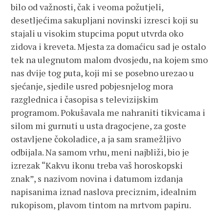
bilo od važnosti, čak i veoma požutjeli,
desetljećima sakupljani novinski izresci koji su
stajali u visokim stupcima poput utvrda oko
zidova i kreveta. Mjesta za domaćicu sad je ostalo
tek na ulegnutom malom dvosjedu, na kojem smo
nas dvije tog puta, koji mi se posebno urezao u
sjećanje, sjedile usred pobjesnjelog mora
razglednica i časopisa s televizijskim
programom. Pokušavala me nahraniti tikvicama i
silom mi gurnuti u usta dragocjene, za goste
ostavljene čokoladice, a ja sam sramežljivo
odbijala. Na samom vrhu, meni najbliži, bio je
izrezak “Kakvu ikonu treba vaš horoskopski
znak”, s nazivom novina i datumom izdanja
napisanima iznad naslova preciznim, idealnim
rukopisom, plavom tintom na mrtvom papiru.