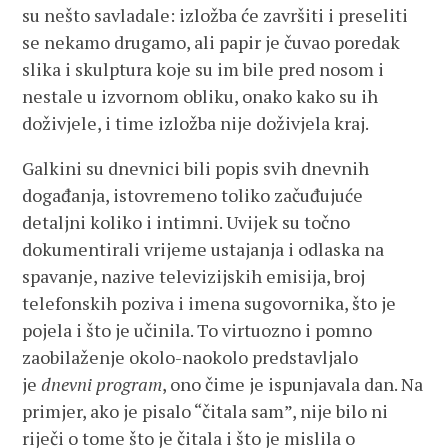
su nešto savladale: izložba će završiti i preseliti
se nekamo drugamo, ali papir je čuvao poredak
slika i skulptura koje su im bile pred nosom i
nestale u izvornom obliku, onako kako su ih
doživjele, i time izložba nije doživjela kraj.
Galkini su dnevnici bili popis svih dnevnih
događanja, istovremeno toliko začuđujuće
detaljni koliko i intimni. Uvijek su točno
dokumentirali vrijeme ustajanja i odlaska na
spavanje, nazive televizijskih emisija, broj
telefonskih poziva i imena sugovornika, što je
pojela i što je učinila. To virtuozno i pomno
zaobilaženje okolo-naokolo predstavljalo
je
dnevni program
, ono čime je ispunjavala dan. Na
primjer, ako je pisalo “čitala sam”, nije bilo ni
riječi o tome što je čitala i što je mislila o