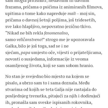
sam mogla pritisnuti; nedavnim ili davnim
frazama, pričama o psićima iz animiranih filmova,
upitima o tome kako napreduje
mali
– moj sin,
pričama o davnoj šetnji poljima, još tridesetih,
sve lako hlapljivo, nepovratno jezično tkivo.
“Nikad ne bih rekla
fenomenalno
,
samo
veličanstveno
!” strogo me je upozoravala
Galka, bilo je još toga, sad se i ne
sjećam,
papa
umjesto oče, vijesti o prijateljicama,
novosti o susjedama, informacije iz veoma
osamljenog života, koji se sam sobom hranio.
No stan je svejedno bio mjesto na kojem se
pisalo, a ubrzo sam to i sama doznala. Među
stvarima od kojih se teta Galja nije rastajala do
posljednjeg trenutka, pitajući za njih i dodirujući
ih, pronašla sam sveske ispisanih rokovnika,