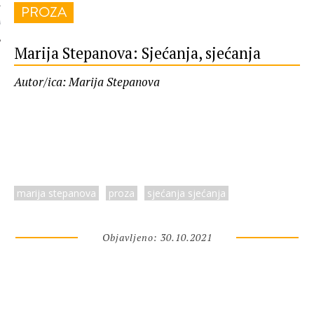
PROZA
 AUTORA
Marija Stepanova: Sjećanja, sjećanja
Autor/ica: Marija Stepanova
marija stepanova
proza
sjećanja sjećanja
Objavljeno: 30.10.2021