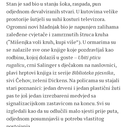
Stan je sad bio u stanju šoka, raspada, pun
odjednom devalviranih stvari. U kutovima velike
prostorije šutjeli su suhi kosturi televizora.
Ogromni novi hladnjak bio je napunjen zalihama
zaleđene cvjetače i zamrznutih štruca kruha
(“Mišenjka voli kruh, kupi više”). U ormarima su
se nalazile sve one knjige koje pozdravljaš kao
rodbinu, kojoj dolaziš u goste –
Ubiti pticu
rugalicu
, crni Salinger s dječakom na naslovnici,
plavi hrptovi knjiga iz serije
Biblioteka pjesnika
,
sivi Čehov, zeleni Dickens. Na policama su stajali
stari poznanici: jedan drveni i jedan plastični žuti
pas te još jedan izrezbareni medvjed sa
signalizacijskom zastavicom na koncu. Svi su
izgledali kao da su odlučili malo sjesti prije puta,
odjednom posumnjavši u potrebu vlastitog
postojanja.