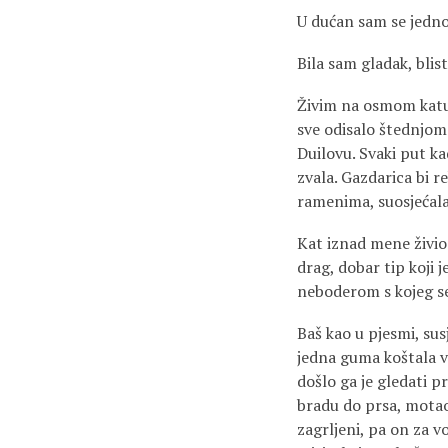
U dućan sam se jedno
Bila sam gladak, blis
Živim na osmom katu 
sve odisalo štednjom
Duilovu. Svaki put ka
zvala. Gazdarica bi re
ramenima, suosjećala
Kat iznad mene živio 
drag, dobar tip koji j
neboderom s kojeg se
Baš kao u pjesmi, sus
jedna guma koštala vi
došlo ga je gledati p
bradu do prsa, motao
zagrljeni, pa on za vo