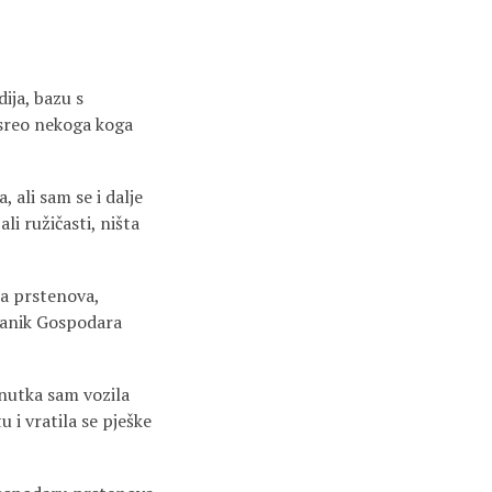
dija, bazu s
usreo nekoga koga
 ali sam se i dalje
li ružičasti, ništa
ra prstenova,
branik Gospodara
nutka sam vozila
 i vratila se pješke