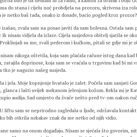
igurna bilo je da nemam ni za radio, a kamoli za branik i boju 
a do stana i cijelu noć probdjela na prozoru, skrivena iza rolet
da je netko baš tada, onako iz dosade, bacio pogled kroz prozor?
e izašao, zvala sam na posao javiti da sam bolesna. Ostala sam 
 ih nisam vidjela da izlaze. Cijela susjedova obitelj sjatila se ok
Proklinjali su me, zvali pederom i kučkom, pitali se gdje mi je o
 nisam nikoga oštetila, koja sam plaćala račune istog dana kad bi
 zatajila doprinose, koja sam se vraćala u trgovinu kad bi mi vra
tko je naguzio našeg susjeda.
 i jela. Moje kopnjenje hvatalo je zalet. Počela sam sanjati G
, glanca i lašti uvijek mekanom jelenjom kožom. Rekla mi je Ka
kupio audija. Sad umjesto da žvače nešto pred tv-om nakon ručka
 U liftu sam se neprirodno zagledala u ljude, održavala kontakt
ako bih otkrila nekakav znak da me netko od njih vidio.
irane samo na onom događaju. Nisam se sjećala što govorim, niti 