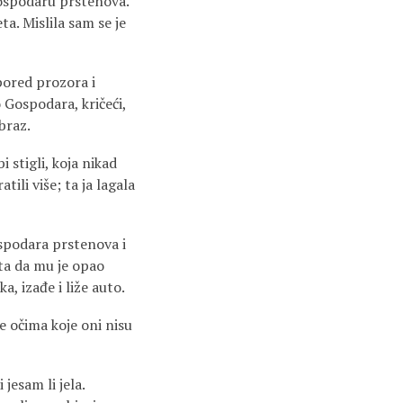
Gospodaru prstenova.
a. Mislila sam se je
pored prozora i
o Gospodara, kričeći,
braz.
 stigli, koja nikad
tili više; ta ja lagala
ospodara prstenova i
ta da mu je opao
, izađe i liže auto.
e očima koje oni nisu
jesam li jela.