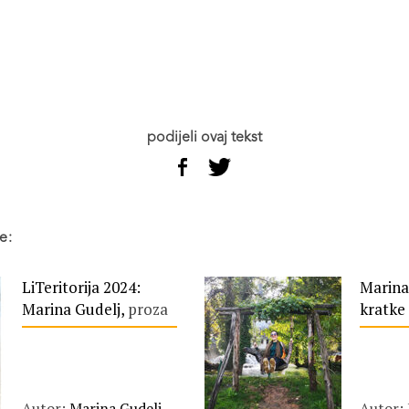
podijeli ovaj tekst
e:
LiTeritorija 2024:
Marina
Marina Gudelj,
proza
kratke 
Autor:
Marina Gudelj
Autor: