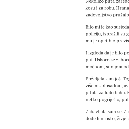
Nekoliko puta zaredom
kosu i za robu. Hrana
zadovoljstvo pružalo 
Bilo mi je žao susjed
policiju, isprašili su
mu je opet bio previs
I izgleda da je bilo 
put. Uskoro se zabor
moćnom, silnijom od 
Poželjela sam još. To
više nisi dosadna. J
pitala za ludu babu. K
netko pogriješio, pot
Zabavljala sam se. Z
dođe li na isto, živje