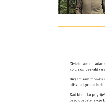
Živjela sam dosadan ž
koju sam prevalila u 
Bivšem sam momku opr
bliskosti priznala da 
Kad bi netko pogriješ
brzo oproste, svoju k