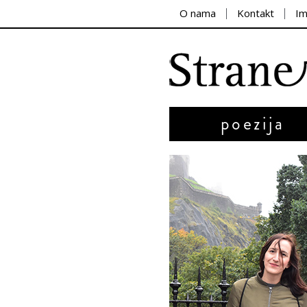
O nama
Kontakt
I
poezija