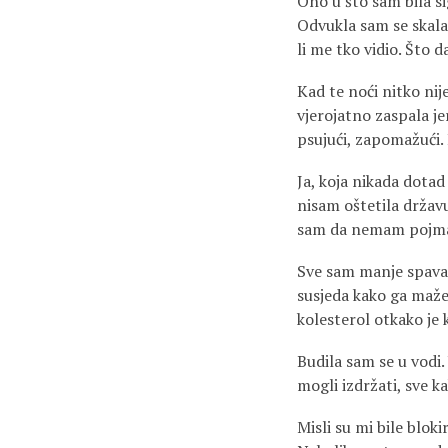
Ono u što sam bila s
Odvukla sam se skalam
li me tko vidio. Što 
Kad te noći nitko nij
vjerojatno zaspala jer
psujući, zapomažući. 
Ja, koja nikada dotad
nisam oštetila državu,
sam da nemam pojma 
Sve sam manje spavala
susjeda kako ga maže
kolesterol otkako je 
Budila sam se u vodi.
mogli izdržati, sve k
Misli su mi bile blok