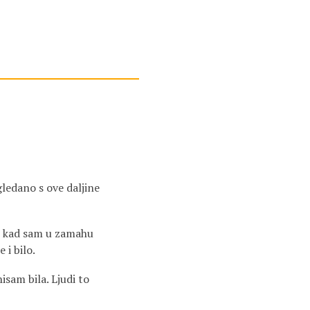
gledano s ove daljine
io kad sam u zamahu
 i bilo.
isam bila. Ljudi to