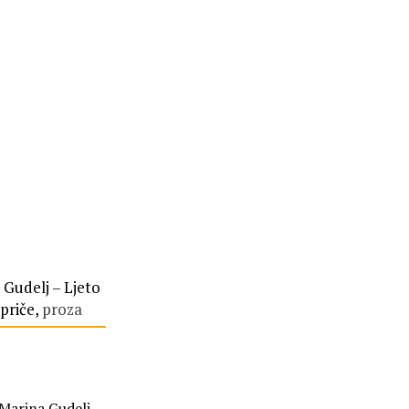
 Gudelj – Ljeto
priče,
proza
Marina Gudelj