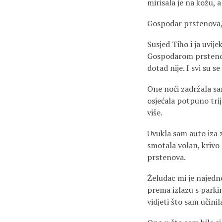
mirisala je na kožu, a
Gospodar prstenova, 
Susjed Tiho i ja uvije
Gospodarom prstenova
dotad nije. I svi su se
One noći zadržala sam
osjećala potpuno trij
više.
Uvukla sam auto iza z
smotala volan, krivo
prstenova.
Želudac mi je najedn
prema izlazu s parkin
vidjeti što sam učinil