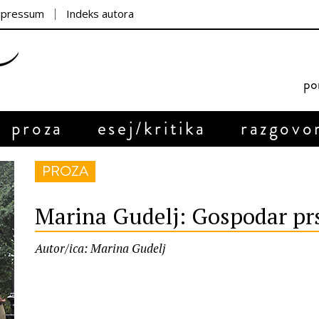
mpressum
Indeks autora
por
proza
esej/kritika
razgovo
PROZA
Marina Gudelj: Gospodar pr
Autor/ica: Marina Gudelj