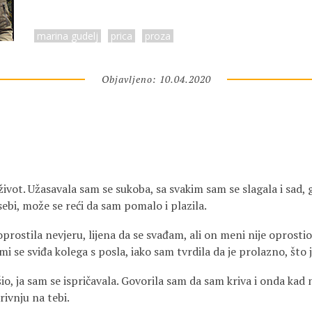
marina gudelj
prica
proza
Objavljeno: 10.04.2020
ivot. Užasavala sam se sukoba, sa svakim sam se slagala i sad, 
sebi, može se reći da sam pomalo i plazila.
ostila nevjeru, lijena da se svađam, ali on meni nije oprost
mi se sviđa kolega s posla, iako sam tvrdila da je prolazno, što je
io, ja sam se ispričavala. Govorila sam da sam kriva i onda kad n
rivnju na tebi.