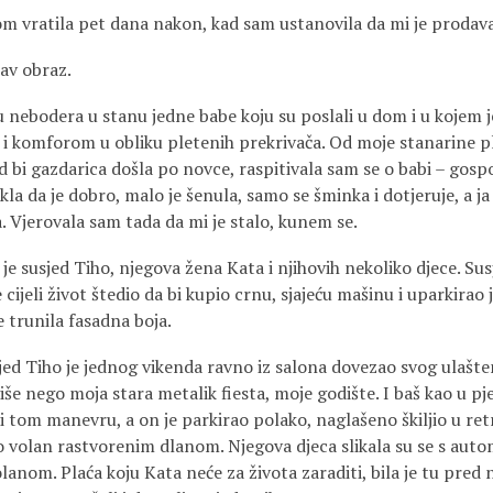
m vratila pet dana nakon, kad sam ustanovila da mi je prodavač
tav obraz.
nebodera u stanu jedne babe koju su poslali u dom i u kojem je
 i komforom u obliku pletenih prekrivača. Od moje stanarine p
d bi gazdarica došla po novce, raspitivala sam se o babi – gosp
kla da je dobro, malo je šenula, samo se šminka i dotjeruje, a ja 
. Vjerovala sam tada da mi je stalo, kunem se.
je susjed Tiho, njegova žena Kata i njihovih nekoliko djece. Sus
e cijeli život štedio da bi kupio crnu, sjajeću mašinu i uparkirao
 trunila fasadna boja.
jed Tiho je jednog vikenda ravno iz salona dovezao svog ulašten
še nego moja stara metalik fiesta, moje godište. I baš kao u pj
ri tom manevru, a on je parkirao polako, naglašeno škiljio u ret
 volan rastvorenim dlanom. Njegova djeca slikala su se s autom
lanom. Plaća koju Kata neće za života zaraditi, bila je tu pred n