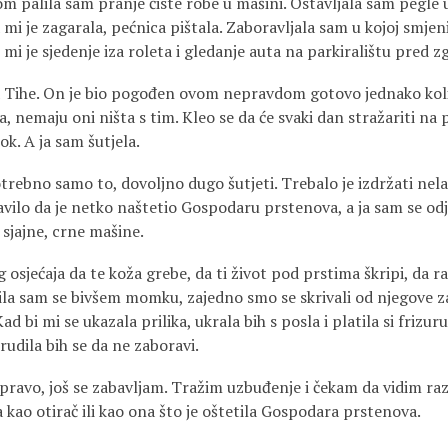
 palila sam pranje čiste robe u mašini. Ostavljala sam pegle up
 mi je zagarala, pećnica pištala. Zaboravljala sam u kojoj smjeni 
mi je sjedenje iza roleta i gledanje auta na parkiralištu pred 
a Tihe. On je bio pogođen ovom nepravdom gotovo jednako koliko
 ga, nemaju oni ništa s tim. Kleo se da će svaki dan stražariti na
ok. A ja sam šutjela.
potrebno samo to, dovoljno dugo šutjeti. Trebalo je izdržati ne
avilo da je netko naštetio Gospodaru prstenova, a ja sam se od
sjajne, crne mašine.
g osjećaja da te koža grebe, da ti život pod prstima škripi, da r
avila sam se bivšem momku, zajedno smo se skrivali od njegove z
ad bi mi se ukazala prilika, ukrala bih s posla i platila si frizuru
rudila bih se da ne zaboravi.
apravo, još se zabavljam. Tražim uzbuđenje i čekam da vidim raz
la kao otirač ili kao ona što je oštetila Gospodara prstenova.