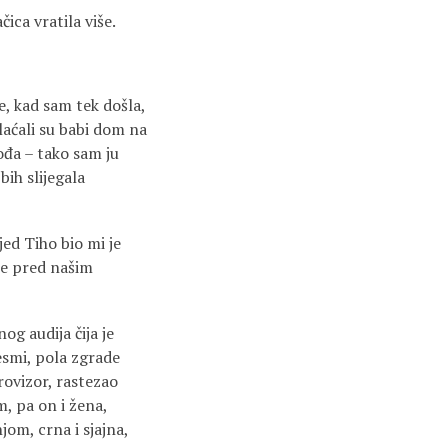
ica vratila više.
, kad sam tek došla,
laćali su babi dom na
ođa – tako sam ju
bih slijegala
jed Tiho bio mi je
 je pred našim
og audija čija je
esmi, pola zgrade
rovizor, rastezao
, pa on i žena,
jom, crna i sjajna,