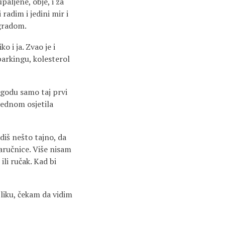
aljene, obje, i za
radim i jedini mir i
zgradom.
 i ja. Zvao je i
 parkingu, kolesterol
lagodu samo taj prvi
jednom osjetila
adiš nešto tajno, da
aručnice. Više nisam
 ili ručak. Kad bi
liku, čekam da vidim