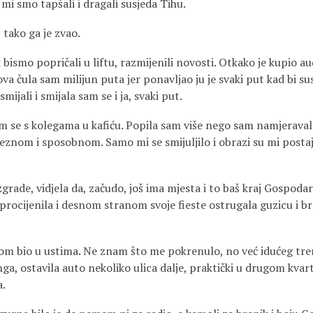
 mi smo tapšali i dragali susjeda Tihu.
tako ga je zvao.
k bismo popričali u liftu, razmijenili novosti. Otkako je kupio au
 čula sam milijun puta jer ponavljao ju je svaki put kad bi s
 smijali i smijala sam se i ja, svaki put.
 se s kolegama u kafiću. Popila sam više nego sam namjeravala,
eznom i sposobnom. Samo mi se smijuljilo i obrazi su mi postaja
grade, vidjela da, začudo, još ima mjesta i to baš kraj Gospoda
 procijenila i desnom stranom svoje fieste ostrugala guzicu i 
om bio u ustima. Ne znam što me pokrenulo, no već idućeg tre
ga, ostavila auto nekoliko ulica dalje, praktički u drugom kvartu
a.