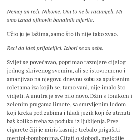
Nemoj im reći. Nikome. Oni to ne bi razumjeli. Mi
smo iznad njihovih banalnih mjerila.
Učio ju je lažima, samo što ih nije tako zvao.
Reci da ideš prijateljici. Izbori se za sebe.
Svijet se povećavao, poprimao razmjere cijelog
jednog skrivenog svemira, ali se istovremeno i
smanjivao na njegovu dnevnu sobu sa spuštenim
roletama iza kojih se, tamo vani, nije imalo što
vidjeti. A unutra je sve bilo novo. Džin s tonikom i
zelenim prugama limete, sa smrvljenim ledom
koji krcka pod zubima i hladi jezik koji će utrnuti
baš koliko treba za poduku iz ljubljenja. Prve
cigarete čiji je miris kasnije trebalo prigušiti
mentol-bombonima. Citati o slobodi, melodije