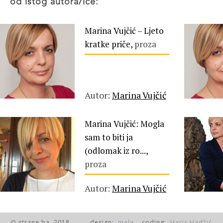
od istog autora/ice:
Marina Vujčić – Ljeto
kratke priče,
proza
Autor:
Marina Vujčić
Marina Vujčić: Mogla
sam to biti ja
(odlomak iz ro...,
proza
Autor:
Marina Vujčić
strane.ba, 2018.
design:
mela
coding:
Haris Hadžić