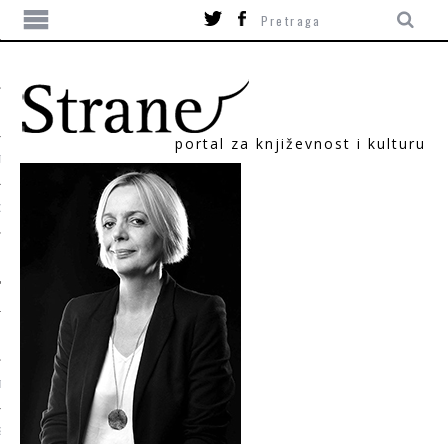
portal za književnost i kulturu
TIKA
ORI
T
SUM