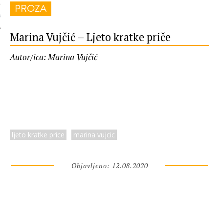
PROZA
 AUTORA
Marina Vujčić – Ljeto kratke priče
Autor/ica: Marina Vujčić
ljeto kratke price
marina vujcic
Objavljeno: 12.08.2020