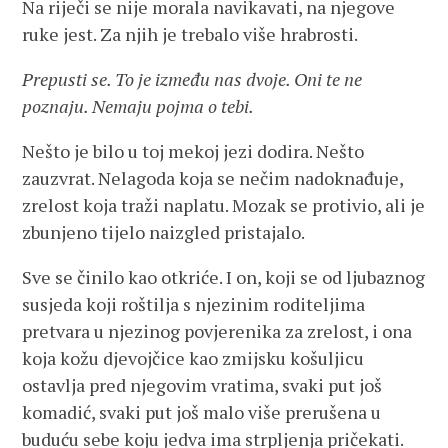
Na riječi se nije morala navikavati, na njegove
ruke jest. Za njih je trebalo više hrabrosti.
Prepusti se. To je između nas dvoje. Oni te ne
poznaju. Nemaju pojma o tebi.
Nešto je bilo u toj mekoj jezi dodira. Nešto
zauzvrat. Nelagoda koja se nečim nadoknađuje,
zrelost koja traži naplatu. Mozak se protivio, ali je
zbunjeno tijelo naizgled pristajalo.
Sve se činilo kao otkriće. I on, koji se od ljubaznog
susjeda koji roštilja s njezinim roditeljima
pretvara u njezinog povjerenika za zrelost, i ona
koja kožu djevojčice kao zmijsku košuljicu
ostavlja pred njegovim vratima, svaki put još
komadić, svaki put još malo više prerušena u
buduću sebe koju jedva ima strpljenja pričekati.