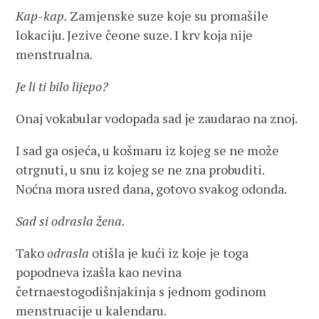
Kap-kap.
Zamjenske suze koje su promašile
lokaciju. Jezive čeone suze. I krv koja nije
menstrualna.
Je li ti bilo lijepo?
Onaj vokabular vodopada sad je zaudarao na znoj.
I sad ga osjeća, u košmaru iz kojeg se ne može
otrgnuti, u snu iz kojeg se ne zna probuditi.
Noćna mora usred dana, gotovo svakog odonda.
Sad si odrasla žena.
Tako
odrasla
otišla je kući iz koje je toga
popodneva izašla kao nevina
četrnaestogodišnjakinja s jednom godinom
menstruacije u kalendaru.