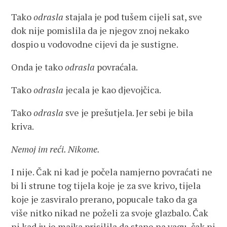
Tako
odrasla
stajala je pod tušem cijeli sat, sve
dok nije pomislila da je njegov znoj nekako
dospio u vodovodne cijevi da je sustigne.
Onda je tako
odrasla
povraćala.
Tako
odrasla
jecala je kao djevojčica.
Tako
odrasla
sve je prešutjela. Jer sebi je bila
kriva.
Nemoj im reći. Nikome.
I nije. Čak ni kad je počela namjerno povraćati ne
bi li strune tog tijela koje je za sve krivo, tijela
koje je zasviralo prerano, popucale tako da ga
više nitko nikad ne poželi za svoje glazbalo. Čak
ni kad ju je majka prisilila da stane na vagu, čak ni