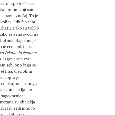
rstom preko šake i
ličan onom koji sam
luženi značaj. To je
 volim. Odlučio sam
rhatu. Kako su toliko
kako se žena svodi na
ributima. Najda mi je
ko je ceo amfiteatar
dva čekam da ženama
a
. Izgovaram ovu
jem sebi ono čega se
ština, disciplina
e. Lopta je
je celokupnost onoga
va zvona trtljam o
a sagovornica i
rezana su obeležja
a spratu sedi mnogo
 piju kafu u tom