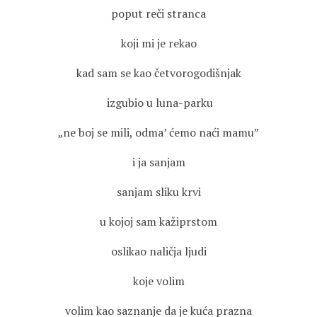
poput reči stranca
koji mi je rekao
kad sam se kao četvorogodišnjak
izgubio u luna-parku
„ne boj se mili, odma’ ćemo naći mamu”
i ja sanjam
sanjam sliku krvi
u kojoj sam kažiprstom
oslikao naličja ljudi
koje volim
volim kao saznanje da je kuća prazna