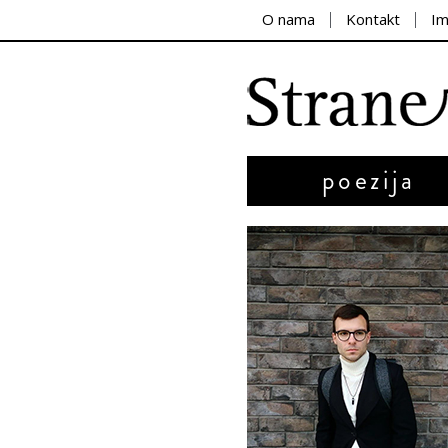
O nama
Kontakt
I
poezija