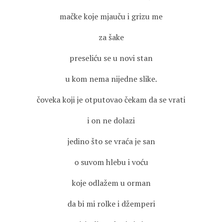
mačke koje mjauču i grizu me
za šake
preseliću se u novi stan
u kom nema nijedne slike.
čoveka koji je otputovao čekam da se vrati
i on ne dolazi
jedino što se vraća je san
o suvom hlebu i voću
koje odlažem u orman
da bi mi rolke i džemperi