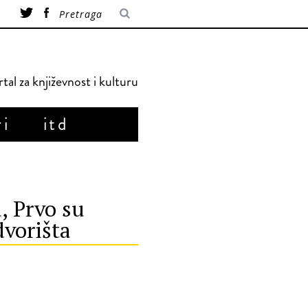
tal za književnost i kulturu
ri
itd
, Prvo su
dvorišta