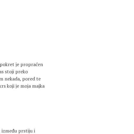
n pokret je propraćen
s stoji preko
sam nekada, pored te
krs koji je moja majka
 između prstiju i