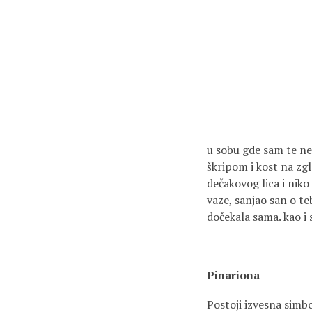
u sobu gde sam te nek
škripom i kost na zg
dečakovog lica i niko
vaze, sanjao san o teb
dočekala sama. kao i 
Pinariona
Postoji izvesna simbo