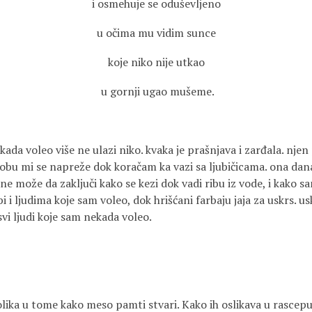
i osmehuje se oduševljeno
u očima mu vidim sunce
koje niko nije utkao
u gornji ugao mušeme.
ada voleo više ne ulazi niko. kvaka je prašnjava i zarđala. nje
lobu mi se napreže dok koračam ka vazi sa ljubičicama. ona dana
 ne može da zaključi kako se kezi dok vadi ribu iz vode, i kako 
i i ljudima koje sam voleo, dok hrišćani farbaju jaja za uskrs. us
svi ljudi koje sam nekada voleo.
lika u tome kako meso pamti stvari. Kako ih oslikava u rascepu