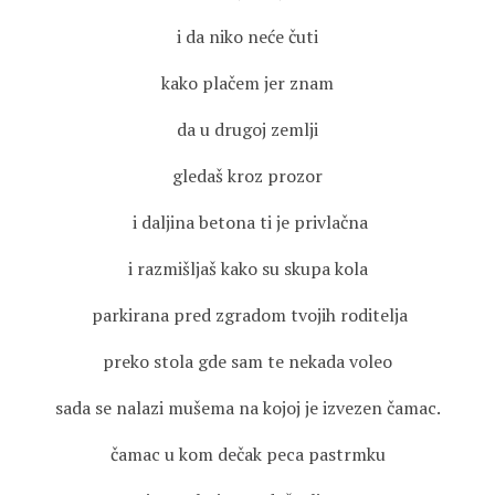
i da niko neće čuti
kako plačem jer znam
da u drugoj zemlji
gledaš kroz prozor
i daljina betona ti je privlačna
i razmišljaš kako su skupa kola
parkirana pred zgradom tvojih roditelja
preko stola gde sam te nekada voleo
sada se nalazi mušema na kojoj je izvezen čamac.
čamac u kom dečak peca pastrmku