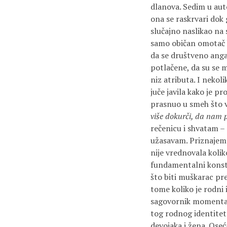
dlanova. Sedim u au
ona se raskrvari dok 
slučajno naslikao na
samo običan omotač k
da se društveno anga
potlačene, da su se m
niz atributa. I nekol
juče javila kako je 
prasnuo u smeh što v
više dokurči, da nam 
rečenicu i shvatam –
užasavam. Priznajem 
nije vrednovala kolik
fundamentalni konsti
što biti muškarac pre
tome koliko je rodni 
sagovornik momental
tog rodnog identiteta
devojaka i žena. Ose