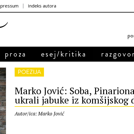
mpressum
Indeks autora
por
proza
esej/kritika
razgovo
POEZIJA
Marko Jović: Soba, Pinariona
ukrali jabuke iz komšijskog 
Autor/ica: Marko Jović