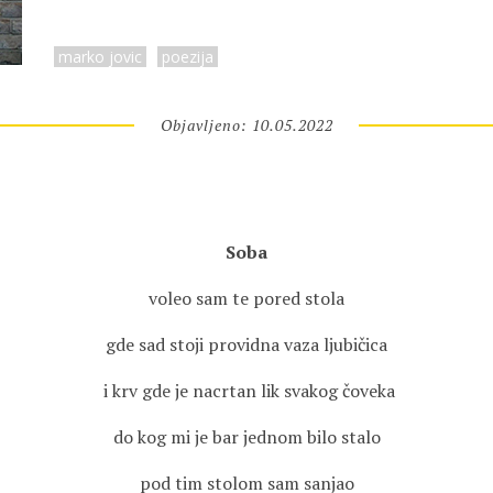
marko jovic
poezija
Objavljeno: 10.05.2022
Soba
voleo sam te pored stola
gde sad stoji providna vaza ljubičica
i krv gde je nacrtan lik svakog čoveka
do kog mi je bar jednom bilo stalo
pod tim stolom sam sanjao