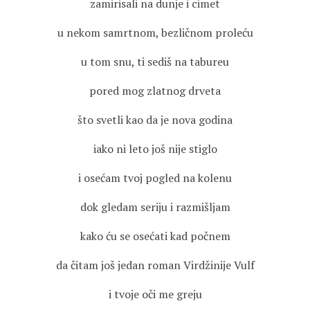
zamirisali na dunje i cimet
u nekom samrtnom, bezličnom proleću
u tom snu, ti sediš na tabureu
pored mog zlatnog drveta
što svetli kao da je nova godina
iako ni leto još nije stiglo
i osećam tvoj pogled na kolenu
dok gledam seriju i razmišljam
kako ću se osećati kad počnem
da čitam još jedan roman Virdžinije Vulf
i tvoje oči me greju