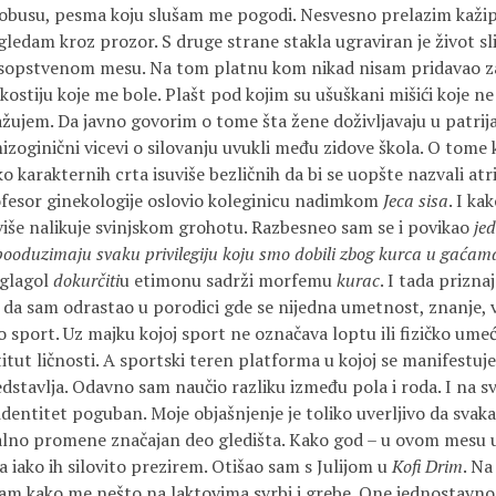
tobusu, pesma koju slušam me pogodi. Nesvesno prelazim kažip
gledam kroz prozor. S druge strane stakla ugraviran je život s
 sopstvenom mesu. Na tom platnu kom nikad nisam pridavao zas
ostiju koje me bole. Plašt pod kojim su ušuškani mišići koje ne
žujem. Da javno govorim o tome šta žene doživljavaju u patrija
izoginični vicevi o silovanju uvukli među zidove škola. O tome 
iko karakternih crta isuviše bezličnih da bi se uopšte nazvali at
profesor ginekologije oslovio koleginicu nadimkom
Jeca sisa
. I ka
iše nalikuje svinjskom grohotu. Razbesneo sam se i povikao
je
pooduzimaju svaku privilegiju koju smo dobili zbog kurca u gaćam
 glagol
dokurčiti
u etimonu sadrži morfemu
kurac
. I tada prizna
da sam odrastao u porodici gde se nijedna umetnost, znanje, ve
o sport. Uz majku kojoj sport ne označava loptu ili fizičko umeć
tut ličnosti. A sportski teren platforma u kojoj se manifestu
dstavlja. Odavno sam naučio razliku između pola i roda. I na s
identitet poguban. Moje objašnjenje je toliko uverljivo da svak
no promene značajan deo gledišta. Kako god – u ovom mesu u
 iako ih silovito prezirem. Otišao sam s Julijom u
Kofi Drim
. N
ćam kako me nešto na laktovima svrbi i grebe. One jednostavno