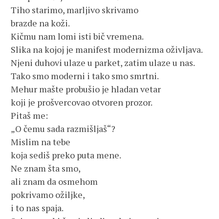
Tiho starimo, marljivo skrivamo
brazde na koži.
Kičmu nam lomi isti bič vremena.
Slika na kojoj je manifest modernizma oživljava.
Njeni duhovi ulaze u parket, zatim ulaze u nas.
Tako smo moderni i tako smo smrtni.
Mehur mašte probušio je hladan vetar
koji je prošvercovao otvoren prozor.
Pitaš me:
„O čemu sada razmišljaš“?
Mislim na tebe
koja sediš preko puta mene.
Ne znam šta smo,
ali znam da osmehom
pokrivamo ožiljke,
i to nas spaja.