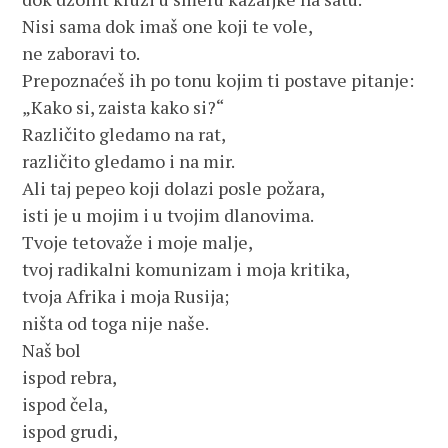
Nisi sama dok imaš one koji te vole,
ne zaboravi to.
Prepoznaćeš ih po tonu kojim ti postave pitanje:
„Kako si, zaista kako si?“
Različito gledamo na rat,
različito gledamo i na mir.
Ali taj pepeo koji dolazi posle požara,
isti je u mojim i u tvojim dlanovima.
Tvoje tetovaže i moje malje,
tvoj radikalni komunizam i moja kritika,
tvoja Afrika i moja Rusija;
ništa od toga nije naše.
Naš bol
ispod rebra,
ispod čela,
ispod grudi,