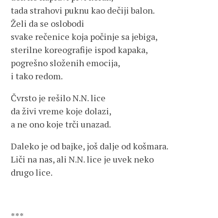
tada strahovi puknu kao dečiji balon.
Želi da se oslobodi
svake rečenice koja počinje sa jebiga,
sterilne koreografije ispod kapaka,
pogrešno složenih emocija,
i tako redom.
Čvrsto je rešilo N.N. lice
da živi vreme koje dolazi,
a ne ono koje trči unazad.
Daleko je od bajke, još dalje od košmara.
Liči na nas, ali N.N. lice je uvek neko
drugo lice.
***