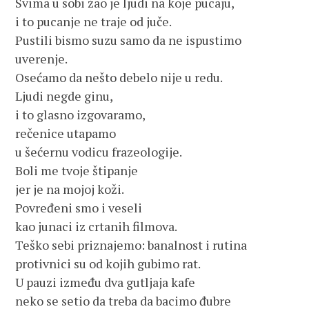
Svima u sobi žao je ljudi na koje pucaju,
i to pucanje ne traje od juče.
Pustili bismo suzu samo da ne ispustimo
uverenje.
Osećamo da nešto debelo nije u redu.
Ljudi negde ginu,
i to glasno izgovaramo,
rečenice utapamo
u šećernu vodicu frazeologije.
Boli me tvoje štipanje
jer je na mojoj koži.
Povređeni smo i veseli
kao junaci iz crtanih filmova.
Teško sebi priznajemo: banalnost i rutina
protivnici su od kojih gubimo rat.
U pauzi između dva gutljaja kafe
neko se setio da treba da bacimo đubre