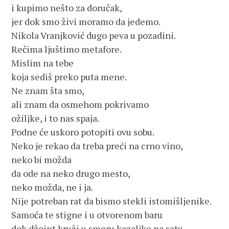
i kupimo nešto za doručak,
jer dok smo živi moramo da jedemo.
Nikola Vranjković dugo peva u pozadini.
Rečima ljuštimo metafore.
Mislim na tebe
koja sediš preko puta mene.
Ne znam šta smo,
ali znam da osmehom pokrivamo
ožiljke, i to nas spaja.
Podne će uskoro potopiti ovu sobu.
Neko je rekao da treba preći na crno vino,
neko bi možda
da ode na neko drugo mesto,
neko možda, ne i ja.
Nije potreban rat da bismo stekli istomišljenike.
Samoća te stigne i u otvorenom baru
dok džoint kruži u smeru kazaljke na satu.