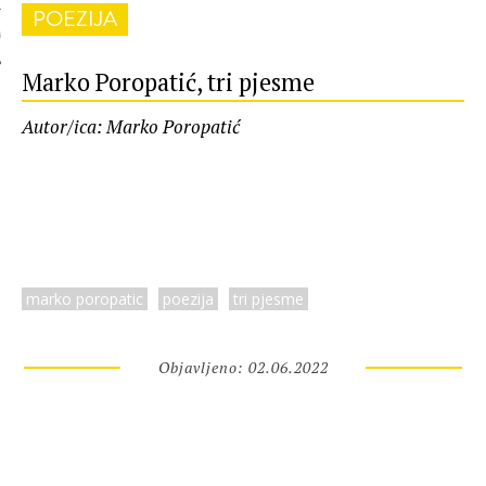
POEZIJA
 AUTORA
Marko Poropatić, tri pjesme
Autor/ica: Marko Poropatić
marko poropatic
poezija
tri pjesme
Objavljeno: 02.06.2022