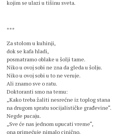
kojim se ulazi u tišinu sveta.
***
Za stolom u kuhinji,
dok se kafa hladi,
posmatramo oblake u šolji tame.
Niko u ovoj sobi ne zna da gleda u šolju.
Niko u ovoj sobi u to ne veruje.
Ali znamo sve o ratu.
Doktoranti smo na temu:
„Kako treba žaliti nesrećne iz toplog stana
na drugom spratu socijalističke građevine“.
Negde pucaju.
„Sve će nas jednom upucati vreme“,
ona primećuje nimalo cinično.