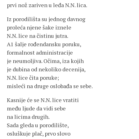
prvi nož zariven u leđa N.N. lica.
Iz porodilišta su jednog davnog
proleća njene šake iznele
N.N. lice na čistinu jutra.
A1 šalje rođendansku poruku,
formalnost administracije
je neumoljiva. Očima, iza kojih
je dubina od nekoliko decenija,
N.N. lice čita poruke;
misleći na druge oslobađa se sebe.
Kasnije će se N.N. lice vratiti
među ljude da vidi sebe
na licima drugih.
Sada gleda u porodilište,
osluškuje plač, prvo slovo