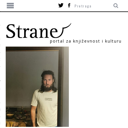
portal za književnost i kulturu
TIKA
ORI
T
SUM