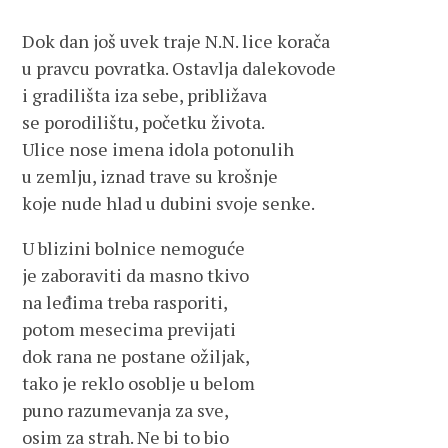
Dok dan još uvek traje N.N. lice korača
u pravcu povratka. Ostavlja dalekovode
i gradilišta iza sebe, približava
se porodilištu, početku života.
Ulice nose imena idola potonulih
u zemlju, iznad trave su krošnje
koje nude hlad u dubini svoje senke.
U blizini bolnice nemoguće
je zaboraviti da masno tkivo
na leđima treba rasporiti,
potom mesecima previjati
dok rana ne postane ožiljak,
tako je reklo osoblje u belom
puno razumevanja za sve,
osim za strah. Ne bi to bio