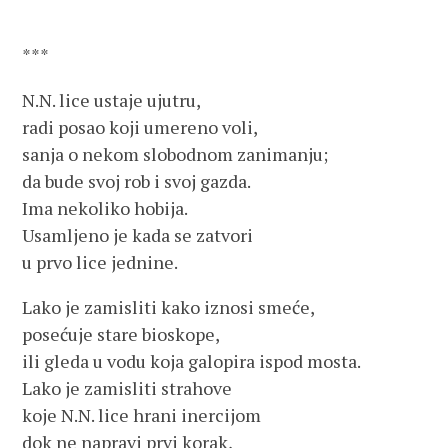
***
N.N. lice ustaje ujutru,
radi posao koji umereno voli,
sanja o nekom slobodnom zanimanju;
da bude svoj rob i svoj gazda.
Ima nekoliko hobija.
Usamljeno je kada se zatvori
u prvo lice jednine.
Lako je zamisliti kako iznosi smeće,
posećuje stare bioskope,
ili gleda u vodu koja galopira ispod mosta.
Lako je zamisliti strahove
koje N.N. lice hrani inercijom
dok ne napravi prvi korak,