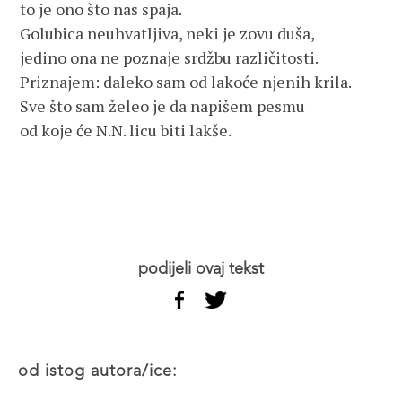
to je ono što nas spaja.
Golubica neuhvatljiva, neki je zovu duša,
jedino ona ne poznaje srdžbu različitosti.
Priznajem: daleko sam od lakoće njenih krila.
Sve što sam želeo je da napišem pesmu
od koje će N.N. licu biti lakše.
podijeli ovaj tekst
od istog autora/ice: