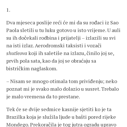
1.
Dva mjeseca poslije reći će mi da su rođaci iz Sao
Paola sletili u tu luku gotovo u isto vrijeme. U auli
su ih dočekali rodbina i prijatelji – izlazili su svi
na isti izlaz. Aerodromski taksisti i vozači
shutleova
koji ih saletiše na izlazu, činilo joj se,
prvih pola sata, kao da joj se obraćaju sa
bistričkim naglaskom.
– Nisam se mnogo otimala tom priviđenju; neko
poznat mi je svako malo dolazio u susret. Trebalo
je malo vremena da to prestane.
Tek će se dvije sedmice kasnije sjetiti ko je ta
Brazilka koja je služila ljude u bašti pored rijeke
Mondego. Prekoračila je tog jutra ogradu upravo