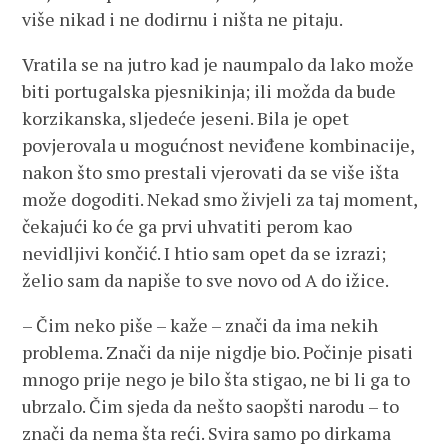
više nikad i ne dodirnu i ništa ne pitaju.
Vratila se na jutro kad je naumpalo da lako može
biti portugalska pjesnikinja; ili možda da bude
korzikanska, sljedeće jeseni. Bila je opet
povjerovala u mogućnost neviđene kombinacije,
nakon što smo prestali vjerovati da se više išta
može dogoditi. Nekad smo živjeli za taj moment,
čekajući ko će ga prvi uhvatiti perom kao
nevidljivi končić. I htio sam opet da se izrazi;
želio sam da napiše to sve novo od A do ižice.
– Čim neko piše – kaže – znači da ima nekih
problema. Znači da nije nigdje bio. Počinje pisati
mnogo prije nego je bilo šta stigao, ne bi li ga to
ubrzalo. Čim sjeda da nešto saopšti narodu – to
znači da nema šta reći. Svira samo po dirkama