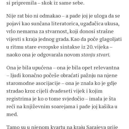
si pripremila – skok iz same sebe.
Nije rat bio ni odmakao – a pade joj je uloga da se
pojavi kao sunčana literatorica, ugađačica ukusa,
vrlo nemarna za stvarnost, koji donosi strašne
vijesti s kraja jednog grada. Kao da poče glagoljati
u ritmu stare evropske sintakse iz 20. vijeka –
naoko ona je odgovarala novom
stanju stvari.
Ona je bila upućena – ona je bila opet relevantna
– ljudi konačno počeše obraćati pažnju na njene
staromodne asocijacije – ona je znala ko je gdje
stradao kroz cijeli dvadeseti vijek i kojim
registrima je ko o tome svjedočio – imala je šta
reći na književnim soarejama i pade joj kašika u
med.
Tamo su u njenom kvartu na kraju Sarajeva prije