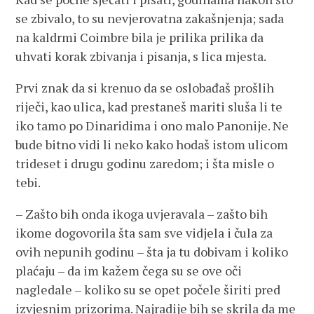
se zbivalo, to su nevjerovatna zakašnjenja; sada
na kaldrmi Coimbre bila je prilika prilika da
uhvati korak zbivanja i pisanja, s lica mjesta.
Prvi znak da si krenuo da se oslobađaš prošlih
riječi, kao ulica, kad prestaneš mariti sluša li te
iko tamo po Dinaridima i ono malo Panonije. Ne
bude bitno vidi li neko kako hodaš istom ulicom
trideset i drugu godinu zaredom; i šta misle o
tebi.
– Zašto bih onda ikoga uvjeravala – zašto bih
ikome dogovorila šta sam sve vidjela i čula za
ovih nepunih godinu – šta ja tu dobivam i koliko
plaćaju – da im kažem čega su se ove oči
nagledale – koliko su se opet počele širiti pred
izvjesnim prizorima. Najradije bih se skrila da me