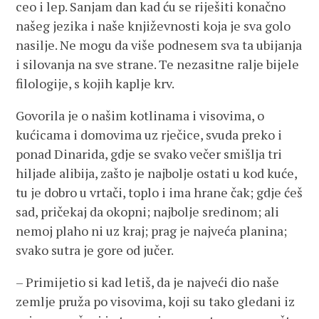
ceo i lep. Sanjam dan kad ću se riješiti konačno
našeg jezika i naše književnosti koja je sva golo
nasilje. Ne mogu da više podnesem sva ta ubijanja
i silovanja na sve strane. Te nezasitne ralje bijele
filologije, s kojih kaplje krv.
Govorila je o našim kotlinama i visovima, o
kućicama i domovima uz rječice, svuda preko i
ponad Dinarida, gdje se svako večer smišlja tri
hiljade alibija, zašto je najbolje ostati u kod kuće,
tu je dobro u vrtači, toplo i ima hrane čak; gdje ćeš
sad, pričekaj da okopni; najbolje sredinom; ali
nemoj plaho ni uz kraj; prag je najveća planina;
svako sutra je gore od jučer.
– Primijetio si kad letiš, da je najveći dio naše
zemlje pruža po visovima, koji su tako gledani iz