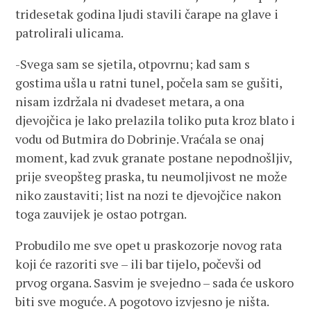
tridesetak godina ljudi stavili čarape na glave i
patrolirali ulicama.
-Svega sam se sjetila, otpovrnu; kad sam s
gostima ušla u ratni tunel, počela sam se gušiti,
nisam izdržala ni dvadeset metara, a ona
djevojčica je lako prelazila toliko puta kroz blato i
vodu od Butmira do Dobrinje. Vraćala se onaj
moment, kad zvuk granate postane nepodnošljiv,
prije sveopšteg praska, tu neumoljivost ne može
niko zaustaviti; list na nozi te djevojčice nakon
toga zauvijek je ostao potrgan.
Probudilo me sve opet u praskozorje novog rata
koji će razoriti sve – ili bar tijelo, počevši od
prvog organa. Sasvim je svejedno – sada će uskoro
biti sve moguće. A pogotovo izvjesno je ništa.