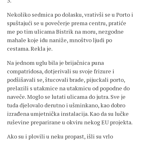
5.
Nekoliko sedmica po dolasku, vrativši se u Porto i
spuštajući se u povečerje prema centru, pratiće
me po tim ulicama Bistrik na moru, nezgodne
mahale koje idu naniže, mnoštvo ljudi po
cestama. Rekla je.
Na jednom uglu bila je brijačnica puna
compatridosa, dotjerivali su svoje frizure i
podšišavali se, štucovali brade, pijuckali porto,
prelazili s utakmice na utakmicu od popodne do
naveče. Moglo se lutati ulicama do jutra. Sve je
tuda djelovalo derutno i ušminkano, kao dobro
izrađena umjetnička instalacija. Kao da su lučke
ruševine preparirane u okviru nekog EU projekta.
Ako su i plovili u neku propast, išli su vrlo