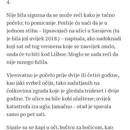
4.
Nije bila sigurna da se može reći kako je tačno
počelo; to pomicanje. Poslije ću naći da je u
jednom stihu – lipsavajući na ulici u Sarajevu (tu
je bila još uvijek 2018.) – napisala, ako nadoknadi
koji sat od tog vremena koje se zauvijek osulo,
onda će to biti kod Lišboe. Moglo se sada reći da
nije mnogo fulila.
Vjerovatno je počelo prije dvije ili četiri godine,
kao jaki svrbež očiju, tako nažuljanih na
ćoškovima zgrada koje je gledala trideset i dvije
godine. Te ulice su bile kobi ulaštene; uvijek
katastrofa iza ugla. Jamačno – otad je spavala
samo po pet sati.
Sipale su se kapi u oči, bočicu za bočicom, kao