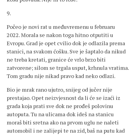
9.
Počeo je novi rat u međuvremenu u februaru
2022. Morala se nakon toga hitno otputiti u
Evropu. Grad je opet cvilio dok je odlazila prema
stanici, na svakom ćošku. Sve je šaptalo da nikud
ne treba kretati, granice će vrlo brzo biti
zatvorene; silom se trgala usput, krhnula vratima.
Tom gradu nije nikad pravo kad neko odlazi.
Bio je mrak rano ujutro, snijeg od jučer nije
prestajao. Opet neizvjesnost da li će se izaći iz
grada koja prati sve dok ne prođeš polovinu
autoputa. Tu na ulicama dok ideš na stanicu
moraš biti sretna ako na prvom uglu ne naleti
automobil i ne zalijepi te na zid, baš na putu kad