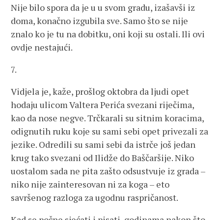
Nije bilo spora da je u u svom gradu, izašavši iz
doma, konačno izgubila sve. Samo što se nije
znalo ko je tu na dobitku, oni koji su ostali. Ili ovi
ovdje nestajući.
7.
Vidjela je, kaže, prošlog oktobra da ljudi opet
hodaju ulicom Valtera Perića svezani riječima,
kao da nose negve. Trčkarali su sitnim koracima,
odignutih ruku koje su sami sebi opet privezali za
jezike. Odredili su sami sebi da istrče još jedan
krug tako svezani od Ilidže do Baščaršije. Niko
uostalom sada ne pita zašto odsustvuje iz grada –
niko nije zainteresovan ni za koga – eto
savršenog razloga za ugodnu raspričanost.
Kad se počne sjećati i pisati, godinama nakon što