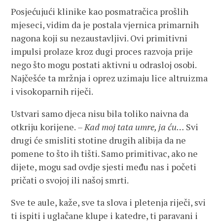
Posjećujući klinike kao posmatračica prošlih
mjeseci, vidim da je postala vjernica primarnih
nagona koji su nezaustavljivi. Ovi primitivni
impulsi prolaze kroz dugi proces razvoja prije
nego što mogu postati aktivni u odrasloj osobi.
Najčešće ta mržnja i oprez uzimaju lice altruizma
i visokoparnih riječi.
Ustvari samo djeca nisu bila toliko naivna da
otkriju korijene.
– Kad moj tata umre, ja ću…
Svi
drugi će smisliti stotine drugih alibija da ne
pomene to što ih tišti. Samo primitivac, ako ne
dijete, mogu sad ovdje sjesti među nas i početi
pričati o svojoj ili našoj smrti.
Sve te aule, kaže, sve ta slova i pletenja riječi, svi
ti ispiti i uglačane klupe i katedre, ti paravani i