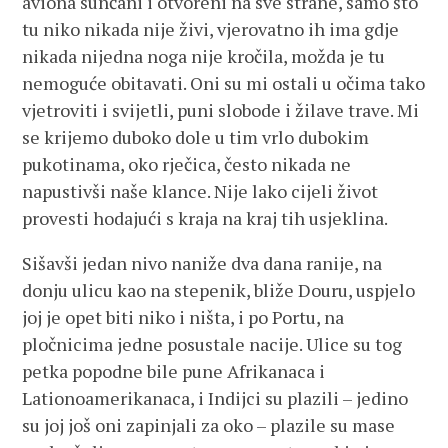
aviona sunčani i otvoreni na sve strane, samo što
tu niko nikada nije živi, vjerovatno ih ima gdje
nikada nijedna noga nije kročila, možda je tu
nemoguće obitavati. Oni su mi ostali u očima tako
vjetroviti i svijetli, puni slobode i žilave trave. Mi
se krijemo duboko dole u tim vrlo dubokim
pukotinama, oko rječica, često nikada ne
napustivši naše klance. Nije lako cijeli život
provesti hodajući s kraja na kraj tih usjeklina.
Sišavši jedan nivo naniže dva dana ranije, na
donju ulicu kao na stepenik, bliže Douru, uspjelo
joj je opet biti niko i ništa, i po Portu, na
pločnicima jedne posustale nacije. Ulice su tog
petka popodne bile pune Afrikanaca i
Lationoamerikanaca, i Indijci su plazili – jedino
su joj još oni zapinjali za oko – plazile su mase