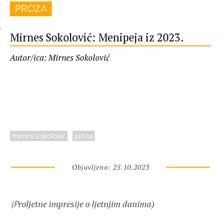
PROZA
 AUTORA
Mirnes Sokolović: Menipeja iz 2023.
Autor/ica: Mirnes Sokolović
mirnes sokolovic
proza
Objavljeno: 25.10.2023
roljetne impresije o ljetnjim danima)
(P