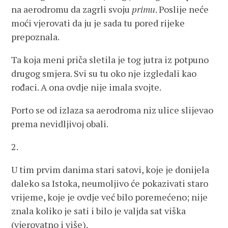
na aerodromu da zagrli svoju
primu
. Poslije neće
moći vjerovati da ju je sada tu pored rijeke
prepoznala.
Ta koja meni priča sletila je tog jutra iz potpuno
drugog smjera. Svi su tu oko nje izgledali kao
rođaci. A ona ovdje nije imala svojte.
Porto se od izlaza sa aerodroma niz ulice slijevao
prema nevidljivoj obali.
2.
U tim prvim danima stari satovi, koje je donijela
daleko sa Istoka, neumoljivo će pokazivati staro
vrijeme, koje je ovdje već bilo poremećeno; nije
znala koliko je sati i bilo je valjda sat viška
(vjerovatno i više).