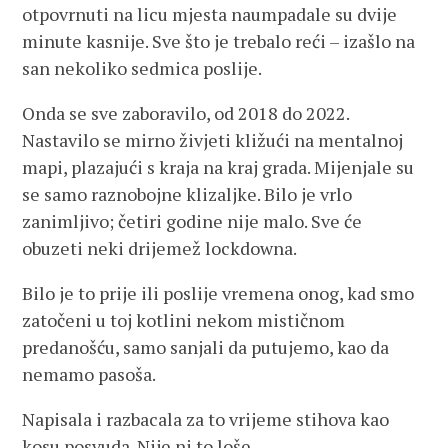
otpovrnuti na licu mjesta naumpadale su dvije
minute kasnije. Sve što je trebalo reći – izašlo na
san nekoliko sedmica poslije.
Onda se sve zaboravilo, od 2018 do 2022.
Nastavilo se mirno živjeti kližući na mentalnoj
mapi, plazajući s kraja na kraj grada. Mijenjale su
se samo raznobojne klizaljke. Bilo je vrlo
zanimljivo; četiri godine nije malo. Sve će
obuzeti neki drijemež lockdowna.
Bilo je to prije ili poslije vremena onog, kad smo
zatočeni u toj kotlini nekom mističnom
predanošću, samo sanjali da putujemo, kao da
nemamo pasoša.
Napisala i razbacala za to vrijeme stihova kao
kosu posvuda. Nije ni to loše.