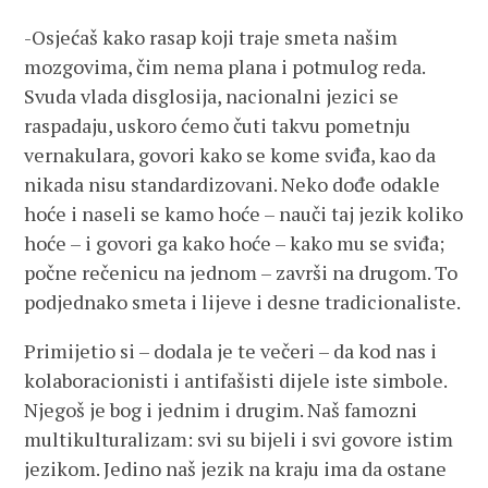
-Osjećaš kako rasap koji traje smeta našim
mozgovima, čim nema plana i potmulog reda.
Svuda vlada disglosija, nacionalni jezici se
raspadaju, uskoro ćemo čuti takvu pometnju
vernakulara, govori kako se kome sviđa, kao da
nikada nisu standardizovani. Neko dođe odakle
hoće i naseli se kamo hoće – nauči taj jezik koliko
hoće – i govori ga kako hoće – kako mu se sviđa;
počne rečenicu na jednom – završi na drugom. To
podjednako smeta i lijeve i desne tradicionaliste.
Primijetio si – dodala je te večeri – da kod nas i
kolaboracionisti i antifašisti dijele iste simbole.
Njegoš je bog i jednim i drugim. Naš famozni
multikulturalizam: svi su bijeli i svi govore istim
jezikom. Jedino naš jezik na kraju ima da ostane