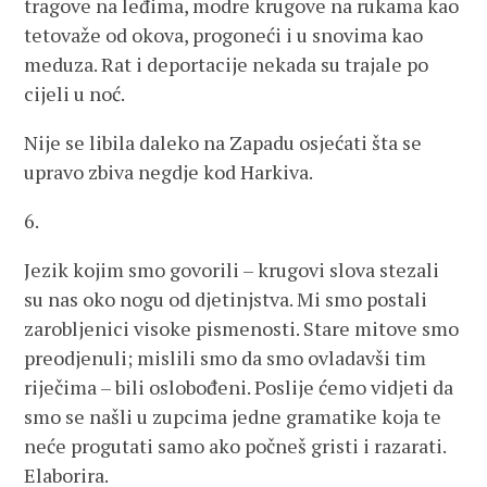
tragove na leđima, modre krugove na rukama kao
tetovaže od okova, progoneći i u snovima kao
meduza. Rat i deportacije nekada su trajale po
cijeli u noć.
Nije se libila daleko na Zapadu osjećati šta se
upravo zbiva negdje kod Harkiva.
6.
Jezik kojim smo govorili – krugovi slova stezali
su nas oko nogu od djetinjstva. Mi smo postali
zarobljenici visoke pismenosti. Stare mitove smo
preodjenuli; mislili smo da smo ovladavši tim
riječima – bili oslobođeni. Poslije ćemo vidjeti da
smo se našli u zupcima jedne gramatike koja te
neće progutati samo ako počneš gristi i razarati.
Elaborira.