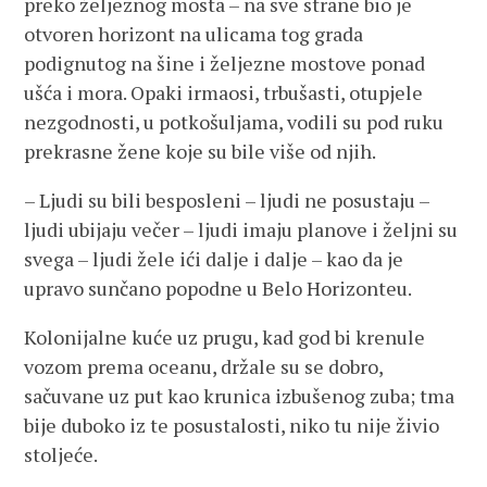
preko željeznog mosta – na sve strane bio je
otvoren horizont na ulicama tog grada
podignutog na šine i željezne mostove ponad
ušća i mora. Opaki irmaosi, trbušasti, otupjele
nezgodnosti, u potkošuljama, vodili su pod ruku
prekrasne žene koje su bile više od njih.
– Ljudi su bili besposleni – ljudi ne posustaju –
ljudi ubijaju večer – ljudi imaju planove i željni su
svega – ljudi žele ići dalje i dalje – kao da je
upravo sunčano popodne u Belo Horizonteu.
Kolonijalne kuće uz prugu, kad god bi krenule
vozom prema oceanu, držale su se dobro,
sačuvane uz put kao krunica izbušenog zuba; tma
bije duboko iz te posustalosti, niko tu nije živio
stoljeće.