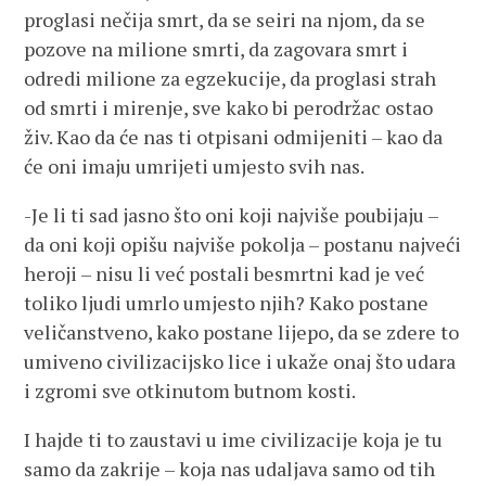
proglasi nečija smrt, da se seiri na njom, da se
pozove na milione smrti, da zagovara smrt i
odredi milione za egzekucije, da proglasi strah
od smrti i mirenje, sve kako bi perodržac ostao
živ. Kao da će nas ti otpisani odmijeniti – kao da
će oni imaju umrijeti umjesto svih nas.
-Je li ti sad jasno što oni koji najviše poubijaju –
da oni koji opišu najviše pokolja – postanu najveći
heroji – nisu li već postali besmrtni kad je već
toliko ljudi umrlo umjesto njih? Kako postane
veličanstveno, kako postane lijepo, da se zdere to
umiveno civilizacijsko lice i ukaže onaj što udara
i zgromi sve otkinutom butnom kosti.
I hajde ti to zaustavi u ime civilizacije koja je tu
samo da zakrije – koja nas udaljava samo od tih