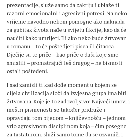
prezentacije, služe samo da zakriju i ublaže ti
razorni emocionalni i agresivni potresi. Na neko
vrijeme navodno nekom pomogne ako naknadu
za gubitak života nađe u svijetu fikcije, kao da će
naučiti kako umrijeti. Ili ako neko bude žrtvovan
u romanu – to će poštedjeti pisca ili čitaoca.
Dječije su to priče – kao priče o duši koje smo
smislili – promatrajući leš drugog – ne bismo li
ostali pošteđeni.
I sad zamisli ti kad dođe moment u kojem se
cijela civilizacija složi da izvjesna grupa ima biti
žrtvovana. Koje je to zadovoljstvo! Najveći umovi i
meštri pismenosti se također pridruže i
opravdaju tom bijedom – književnošću – jednom
vrlo agresivnom disciplinom koja – čim posegne
za tastaturom, služi samo tome da se ozvaniči i