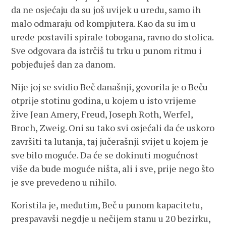
da ne osjećaju da su još uvijek u uredu, samo ih
malo odmaraju od kompjutera. Kao da su im u
urede postavili spirale tobogana, ravno do stolica.
Sve odgovara da istrčiš tu trku u punom ritmu i
pobjeđuješ dan za danom.
Nije joj se svidio Beč današnji, govorila je o Beču
otprije stotinu godina, u kojem u isto vrijeme
žive Jean Amery, Freud, Joseph Roth, Werfel,
Broch, Zweig. Oni su tako svi osjećali da će uskoro
završiti ta lutanja, taj jučerašnji svijet u kojem je
sve bilo moguće. Da će se dokinuti mogućnost
više da bude moguće ništa, ali i sve, prije nego što
je sve prevedeno u nihilo.
Koristila je, međutim, Beč u punom kapacitetu,
prespavavši negdje u nečijem stanu u 20 bezirku,