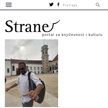
portal za književnost i kulturu
TIKA
ORI
T
SUM