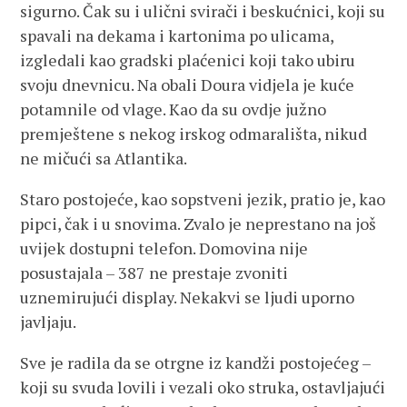
sigurno. Čak su i ulični svirači i beskućnici, koji su
spavali na dekama i kartonima po ulicama,
izgledali kao gradski plaćenici koji tako ubiru
svoju dnevnicu. Na obali Doura vidjela je kuće
potamnile od vlage. Kao da su ovdje južno
premještene s nekog irskog odmarališta, nikud
ne mičući sa Atlantika.
Staro postojeće, kao sopstveni jezik, pratio je, kao
pipci, čak i u snovima. Zvalo je neprestano na još
uvijek dostupni telefon. Domovina nije
posustajala – 387 ne prestaje zvoniti
uznemirujući display. Nekakvi se ljudi uporno
javljaju.
Sve je radila da se otrgne iz kandži postojećeg –
koji su svuda lovili i vezali oko struka, ostavljajući