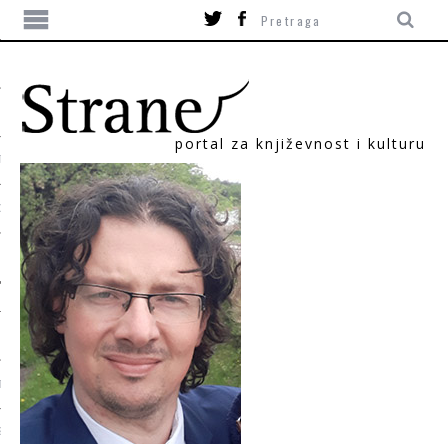
portal za književnost i kulturu
TIKA
ORI
T
SUM