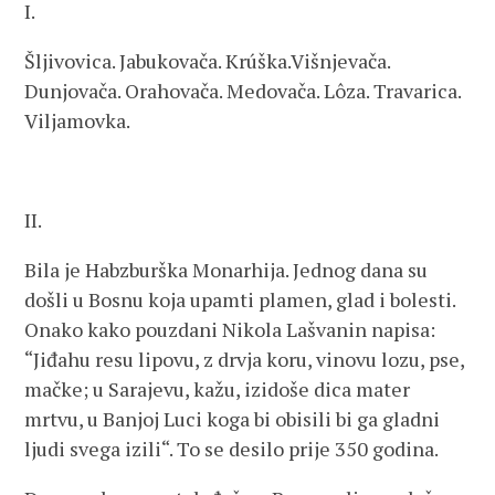
I.
Šljivovica. Jabukovača. Krúška.Višnjevača.
Dunjovača. Orahovača. Medovača. Lôza. Travarica.
Viljamovka.
II.
Bila je Habzburška Monarhija. Jednog dana su
došli u Bosnu koja upamti plamen, glad i bolesti.
Onako kako pouzdani Nikola Lašvanin napisa:
“Jiđahu resu lipovu, z drvja koru, vinovu lozu, pse,
mačke; u Sarajevu, kažu, izidoše dica mater
mrtvu, u Banjoj Luci koga bi obisili bi ga gladni
ljudi svega izili“. To se desilo prije 350 godina.