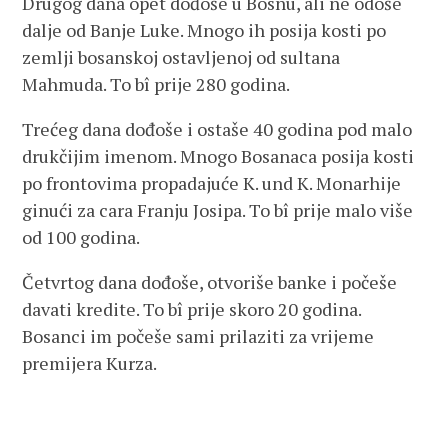
Drugog dana opet dođoše u Bosnu, ali ne odoše
dalje od Banje Luke. Mnogo ih posija kosti po
zemlji bosanskoj ostavljenoj od sultana
Mahmuda. To bî prije 280 godina.
Trećeg dana dođoše i ostaše 40 godina pod malo
drukčijim imenom. Mnogo Bosanaca posija kosti
po frontovima propadajuće K. und K. Monarhije
ginući za cara Franju Josipa. To bî prije malo više
od 100 godina.
Četvrtog dana dođoše, otvoriše banke i počeše
davati kredite. To bî prije skoro 20 godina.
Bosanci im počeše sami prilaziti za vrijeme
premijera Kurza.