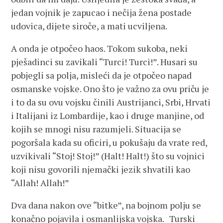
jedan vojnik je zapucao i nečija žena postade
udovica, dijete siroče, a mati ucviljena.
A onda je otpočeo haos. Tokom sukoba, neki
pješadinci su zavikali “Turci! Turci!”. Husari su
pobjegli sa polja, misleći da je otpočeo napad
osmanske vojske. Ono što je važno za ovu priču je
i to da su ovu vojsku činili Austrijanci, Srbi, Hrvati
i Italijani iz Lombardije, kao i druge manjine, od
kojih se mnogi nisu razumjeli. Situacija se
pogoršala kada su oficiri, u pokušaju da vrate red,
uzvikivali “Stoj! Stoj!” (Halt! Halt!) što su vojnici
koji nisu govorili njemački jezik shvatili kao
“Allah! Allah!”
Dva dana nakon ove “bitke”, na bojnom polju se
konačno pojavila i osmanlijska vojska.
Turski