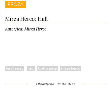
PROZA
 AUTORA
Mirza Herco: Halt
Autor/ica: Mirza Herco
faruk sehic
halt
kratka prica
mirza herco
Objavljeno: 08.04.2022