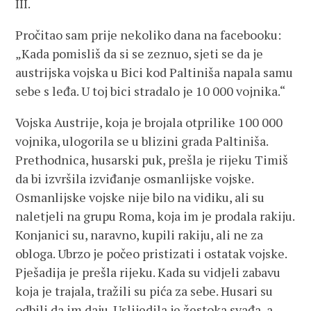
III.
Pročitao sam prije nekoliko dana na facebooku:
„Kada pomisliš da si se zeznuo, sjeti se da je
austrijska vojska u Bici kod Paltiniša napala samu
sebe s leđa. U toj bici stradalo je 10 000 vojnika.“
Vojska Austrije, koja je brojala otprilike 100 000
vojnika, ulogorila se u blizini grada Paltiniša.
Prethodnica, husarski puk, prešla je rijeku Timiš
da bi izvršila izviđanje osmanlijske vojske.
Osmanlijske vojske nije bilo na vidiku, ali su
naletjeli na grupu Roma, koja im je prodala rakiju.
Konjanici su, naravno, kupili rakiju, ali ne za
obloga. Ubrzo je počeo pristizati i ostatak vojske.
Pješadija je prešla rijeku. Kada su vidjeli zabavu
koja je trajala, tražili su pića za sebe. Husari su
odbili da im daju. Uslijedila je žestoka svađa, a