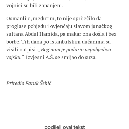
vojnici su bili zapanjeni.
Osmanlije, međutim, to nije spriječilo da
proglase pobjedu i ovjenčaju slavom junačkog
sultana Abdul Hamida, pa makar ona došla i bez
borbe. Tih dana po istanbulskim dućanima su
visili natpisi :
„Bog nam je podario nepobjedivu
vojsku.“
Izvjesni A.Š. se smijao do suza.
Priredio Faruk Šehić
podijeli ovaj tekst