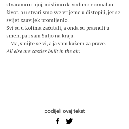
stvaramo u njoj, mislimo da vodimo normalan
život, a u stvari smo sve vrijeme u distopiji, jer se
svijet zauvijek promijenio.
Svi su u kolima zaćutali, a onda su prasnuli u
smeh, pa i sam Suljo na kraju.
– Ma, smijte se vi, a ja vam kažem za prave.
All else are castles built in the air.
podijeli ovaj tekst