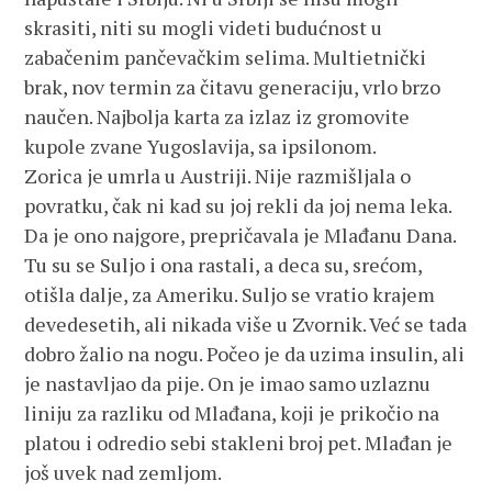
skrasiti, niti su mogli videti budućnost u
zabačenim pančevačkim selima. Multietnički
brak, nov termin za čitavu generaciju, vrlo brzo
naučen. Najbolja karta za izlaz iz gromovite
kupole zvane Yugoslavija, sa ipsilonom.
Zorica je umrla u Austriji. Nije razmišljala o
povratku, čak ni kad su joj rekli da joj nema leka.
Da je ono najgore, prepričavala je Mlađanu Dana.
Tu su se Suljo i ona rastali, a deca su, srećom,
otišla dalje, za Ameriku. Suljo se vratio krajem
devedesetih, ali nikada više u Zvornik. Već se tada
dobro žalio na nogu. Počeo je da uzima insulin, ali
je nastavljao da pije. On je imao samo uzlaznu
liniju za razliku od Mlađana, koji je prikočio na
platou i odredio sebi stakleni broj pet. Mlađan je
još uvek nad zemljom.