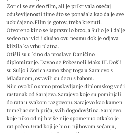
Zorici se svideo film, ali je prikrivala osećaj
oduševljenosti time što se ponašala kao da je sve
uobičajeno. Film je gotov, treba krenuti.
Otvoreno kino se ispraznilo brzo, a Suljo je i dalje
sedeo na ivici i slušao ovu pesmu dok je odjava
klizila ka vrhu platna.
Otišli su u kino da proslave Daničino
diplomiranje. Davao se Pobesneli Maks III. Došli
su Suljo i Zorica samo zbog toga u Sarajevo s
Mlađanom, ostavili su decu s babom.
Nije ovo bilo samo proslavljanje diplomskog već i
rastanak od Sarajeva. Sarajevo koje su pominjali
do rata u svakom razgovoru. Sarajevo kao kamen
temeljac svih priča, svih dogodovština. Sarajevo,
koje niko od njih više nije spomenuo otkako je
rat počeo. Grad koji je bio u njihovom sećanju,