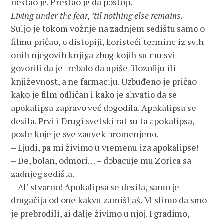
nestao je. Prestao je da postoji.
Living under the fear, ’til nothing else remains.
Suljo je tokom vožnje na zadnjem sedištu samo o
filmu pričao, o distopiji, koristeći termine iz svih
onih njegovih knjiga zbog kojih su mu svi
govorili da je trebalo da upiše filozofiju ili
književnost, a ne farmaciju. Uzbuđeno je pričao
kako je film odličan i kako je shvatio da se
apokalipsa zapravo već dogodila. Apokalipsa se
desila. Prvi i Drugi svetski rat su ta apokalipsa,
posle koje je sve zauvek promenjeno.
– Ljudi, pa mi živimo u vremenu iza apokalipse!
– De, bolan, odmori… – dobacuje mu Zorica sa
zadnjeg sedišta.
– Al’ stvarno! Apokalipsa se desila, samo je
drugačija od one kakvu zamišljaš. Mislimo da smo
je prebrodili, ai dalje živimo u njoj. I gradimo,