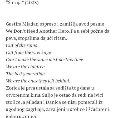
“Šutnja” (2023)
Gustira Mlađan espreso i zamišlja uvod pesme
We Don’t Need Another Hero. Pa u sebi počne da
peva, stopalima dajući ritam.
Out of the ruins
Out from the wreckage
Can’t make the same mistake this time
We are the children
The last generation
We are the ones they left behind.
Zorica je prva ustala sa sedišta tog dana u
otvorenom kinu. Suljo je ostao da sedi na ivici
stolice, a Mlađan i Danica se nisu pomerali iz
ugodnog zagrljaja, zavaljeni u stolice i šćućureni
jedno uz drugo.