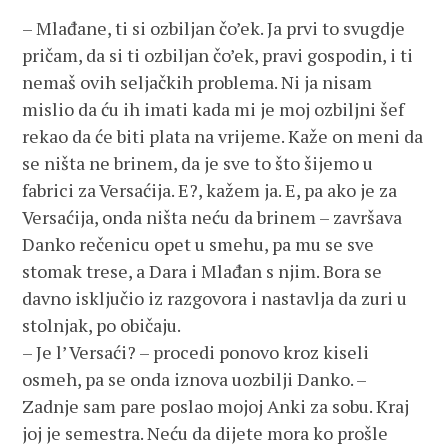
– Mlađane, ti si ozbiljan čo’ek. Ja prvi to svugdje
pričam, da si ti ozbiljan čo’ek, pravi gospodin, i ti
nemaš ovih seljačkih problema. Ni ja nisam
mislio da ću ih imati kada mi je moj ozbiljni šef
rekao da će biti plata na vrijeme. Kaže on meni da
se ništa ne brinem, da je sve to što šijemo u
fabrici za Versaćija. E?, kažem ja. E, pa ako je za
Versaćija, onda ništa neću da brinem – završava
Danko rečenicu opet u smehu, pa mu se sve
stomak trese, a Dara i Mlađan s njim. Bora se
davno isključio iz razgovora i nastavlja da zuri u
stolnjak, po običaju.
– Je l’ Versaći? – procedi ponovo kroz kiseli
osmeh, pa se onda iznova uozbilji Danko. –
Zadnje sam pare poslao mojoj Anki za sobu. Kraj
joj je semestra. Neću da dijete mora ko prošle