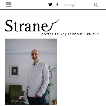
portal za književnost i kulturu
TIKA
ORI
T
SUM