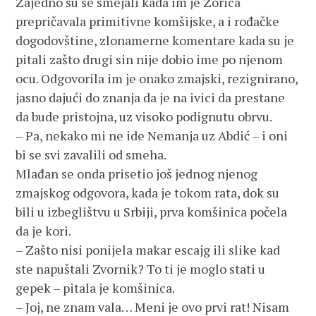
Zajedno su se smejali kada im je Zorica
prepričavala primitivne komšijske, a i rođačke
dogodovštine, zlonamerne komentare kada su je
pitali zašto drugi sin nije dobio ime po njenom
ocu. Odgovorila im je onako zmajski, rezignirano,
jasno dajući do znanja da je na ivici da prestane
da bude pristojna, uz visoko podignutu obrvu.
– Pa, nekako mi ne ide Nemanja uz Abdić – i oni
bi se svi zavalili od smeha.
Mlađan se onda prisetio još jednog njenog
zmajskog odgovora, kada je tokom rata, dok su
bili u izbeglištvu u Srbiji, prva komšinica počela
da je kori.
– Zašto nisi ponijela makar escajg ili slike kad
ste napuštali Zvornik? To ti je moglo stati u
gepek – pitala je komšinica.
– Joj, ne znam vala… Meni je ovo prvi rat! Nisam