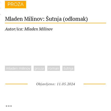
PROZA
 AUTORA
Mladen Milinov: Šutnja (odlomak)
Autor/ica: Mladen Milinov
mladen milinov
proza
roman
šutnja
Objavljeno: 11.05.2024
***