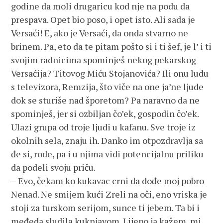
godine da moli drugaricu kod nje na podu da
prespava. Opet bio poso, i opet isto. Ali sada je
Versaći! E, ako je Versaći, da onda stvarno ne
brinem. Pa, eto da te pitam pošto si i ti šef, je l’ i ti
svojim radnicima spominješ nekog pekarskog
Versaćija? Titovog Miću Stojanovića? Ili onu ludu
s televizora, Remzija, što viče na one ja’ne ljude
dok se sturiše nad šporetom? Pa naravno da ne
spominješ, jer si ozbiljan čo’ek, gospodin čo’ek.
Ulazi grupa od troje ljudi u kafanu. Sve troje iz
okolnih sela, znaju ih. Danko im otpozdravlja sa
đe si, rode, pa i u njima vidi potencijalnu priliku
da podeli svoju priču.
– Evo, čekam ko kukavac crni da dođe moj pobro
Nenad. Ne smijem kući Zreli na oči, eno vriska je
stoji za turskom serijom, sunce ti jebem. Ta bi i
međeda sludila kuknjavom. Lijepo ja kažem, mi