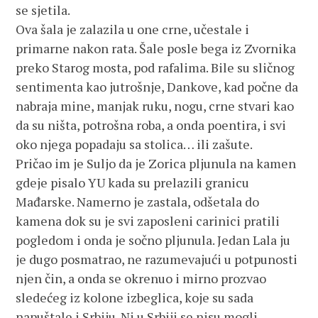
se sjetila.
Ova šala je zalazila u one crne, učestale i
primarne nakon rata. Šale posle bega iz Zvornika
preko Starog mosta, pod rafalima. Bile su sličnog
sentimenta kao jutrošnje, Dankove, kad počne da
nabraja mine, manjak ruku, nogu, crne stvari kao
da su ništa, potrošna roba, a onda poentira, i svi
oko njega popadaju sa stolica… ili zašute.
Pričao im je Suljo da je Zorica pljunula na kamen
gdeje pisalo YU kada su prelazili granicu
Mađarske. Namerno je zastala, odšetala do
kamena dok su je svi zaposleni carinici pratili
pogledom i onda je sočno pljunula. Jedan Lala ju
je dugo posmatrao, ne razumevajući u potpunosti
njen čin, a onda se okrenuo i mirno prozvao
sledećeg iz kolone izbeglica, koje su sada
napuštale i Srbiju. Ni u Srbiji se nisu mogli