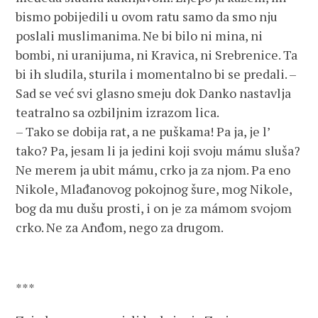
bismo pobijedili u ovom ratu samo da smo nju
poslali muslimanima. Ne bi bilo ni mina, ni
bombi, ni uranijuma, ni Kravica, ni Srebrenice. Ta
bi ih sludila, sturila i momentalno bi se predali. –
Sad se već svi glasno smeju dok Danko nastavlja
teatralno sa ozbiljnim izrazom lica.
– Tako se dobija rat, a ne puškama! Pa ja, je l’
tako? Pa, jesam li ja jedini koji svoju mámu sluša?
Ne merem ja ubit mámu, crko ja za njom. Pa eno
Nikole, Mlađanovog pokojnog šure, mog Nikole,
bog da mu dušu prosti, i on je za mámom svojom
crko. Ne za Anđom, nego za drugom.
***