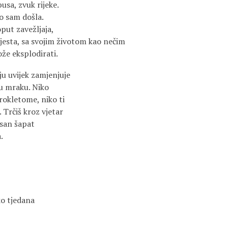
usa, zvuk rijeke.
o sam došla.
put zavežljaja,
esta, sa svojim životom kao nečim
že eksplodirati.
nju uvijek zamjenjuje
 u mraku. Niko
rokletome, niko ti
. Trčiš kroz vjetar
jasan šapat
.
ko tjedana