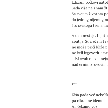
Izlizani točkovi autob
Sada više ne znam št
Sa svojim životom po
do jednog nijemog mj
što svakoga trena mo
A dan nestaje. I ljut
apatija. Susrećem te
ne može prići bliže p
ne želi izgovoriti ime
i sivi zvuk rijeke; ne
nad crnim krovovima
***
Kiša pada već nekoli
pa nikud ne idemo.
Ali čekamo voz.