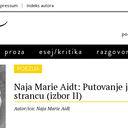
mpressum
Indeks autora
por
proza
esej/kritika
razgovo
POEZIJA
Naja Marie Aidt: Putovanje
strancu (izbor II)
Autor/ica: Naja Marie Aidt