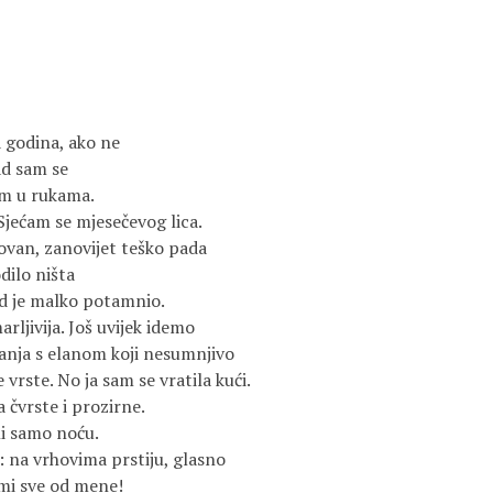
a godina, ako ne
ad sam se
om u rukama.
 Sjećam se mjesečevog lica.
rgovan, zanovijet teško pada
dilo ništa
d je malko potamnio.
rljivija. Još uvijek idemo
anja s elanom koji nesumnjivo
vrste. No ja sam se vratila kući.
 čvrste i prozirne.
li samo noću.
 na vrhovima prstiju, glasno
zmi sve od mene!