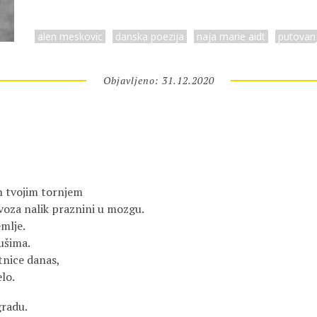
alen meskovic
danska poezija
naja marie aidt
putovan
Objavljeno: 31.12.2020
 tvojim tornjem
 voza nalik praznini u mozgu.
mlje.
ušima.
tnice danas,
lo.
gradu.