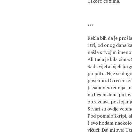
Uskoro će zima.
***
Rekla bih da je prošl
i tri, od onog dana k
našla s tvojim imen
Ali tada je bila zima.
Sad cvijeta bijeli jo
po putu. Nije se dogo
posebno. Okrečeni zi
Ja sam neurednija i ma
na besmislena putov
opravdava postojanje 
Stvari su ovdje veoma
Pod pomalo škripi, a
I evo hodam naokolo:
vičući: Daj mi sve! U