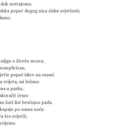
i dok nestajemo.
dska poput dugog niza slabe svjetlosti.
adamo.
knjigu o životu mrava.
kompliciran.
ijetle poput iskre na osami
 svijeta, mi ležimo
ma u parku.
iskoračit ćemo
an žuti list besčujno pada.
 kapaju po nama noću
 što svijetli;
vrijeme.