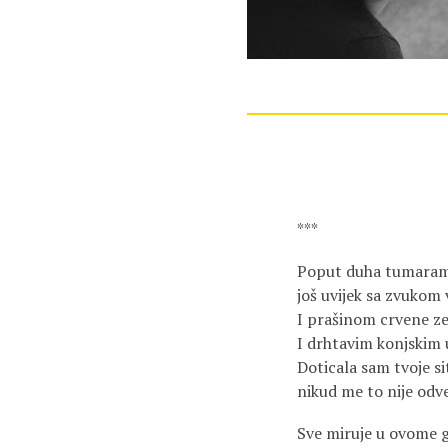
***
Poput duha tumaram
još uvijek sa zvukom
I prašinom crvene ze
I drhtavim konjskim 
Doticala sam tvoje si
nikud me to nije odve
Sve miruje u ovome 