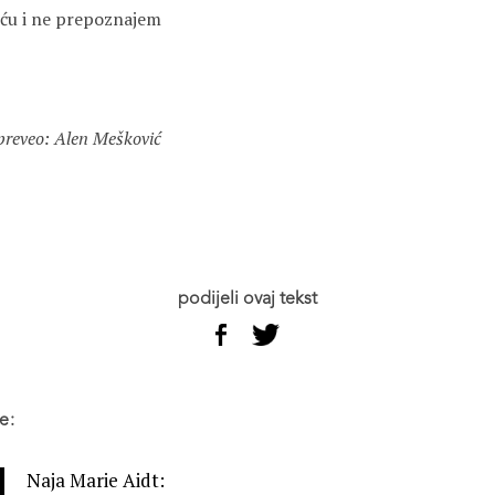
uću i ne prepoznajem
 preveo: Alen Mešković
podijeli ovaj tekst
e:
Naja Marie Aidt: