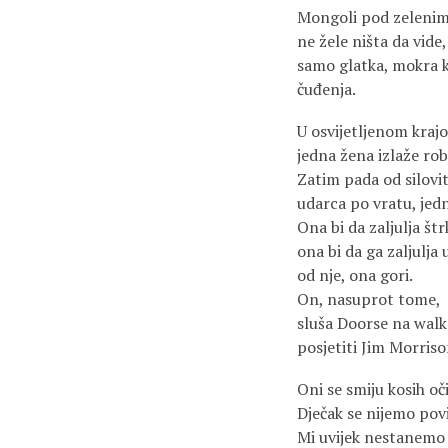
Mongoli pod zeleni
ne žele ništa da vide
samo glatka, mokra 
čuđenja.
U osvijetljenom krajo
jedna žena izlaže rob
Zatim pada od silovi
udarca po vratu, jedn
Ona bi da zaljulja št
ona bi da ga zaljulja 
od nje, ona gori.
On, nasuprot tome,
sluša Doorse na walk
posjetiti Jim Morris
Oni se smiju kosih oči
Dječak se nijemo pov
Mi uvijek nestanemo 