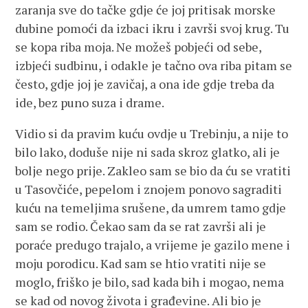
zaranja sve do tačke gdje će joj pritisak morske
dubine pomoći da izbaci ikru i završi svoj krug. Tu
se kopa riba moja. Ne možeš pobjeći od sebe,
izbjeći sudbinu, i odakle je tačno ova riba pitam se
često, gdje joj je zavičaj, a ona ide gdje treba da
ide, bez puno suza i drame.
Vidio si da pravim kuću ovdje u Trebinju, a nije to
bilo lako, doduše nije ni sada skroz glatko, ali je
bolje nego prije. Zakleo sam se bio da ću se vratiti
u Tasovčiće, pepelom i znojem ponovo sagraditi
kuću na temeljima srušene, da umrem tamo gdje
sam se rodio. Čekao sam da se rat završi ali je
poraće predugo trajalo, a vrijeme je gazilo mene i
moju porodicu. Kad sam se htio vratiti nije se
moglo, friško je bilo, sad kada bih i mogao, nema
se kad od novog života i građevine. Ali bio je