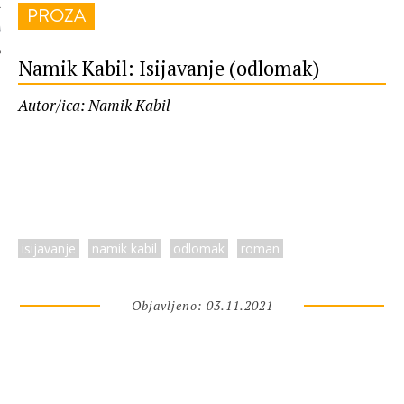
PROZA
 AUTORA
Namik Kabil: Isijavanje (odlomak)
Autor/ica: Namik Kabil
isijavanje
namik kabil
odlomak
roman
Objavljeno: 03.11.2021