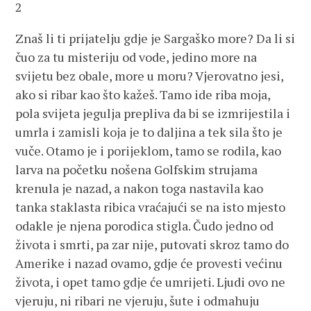
2
Znaš li ti prijatelju gdje je Sargaško more? Da li si
čuo za tu misteriju od vode, jedino more na
svijetu bez obale, more u moru? Vjerovatno jesi,
ako si ribar kao što kažeš. Tamo ide riba moja,
pola svijeta jegulja prepliva da bi se izmrijestila i
umrla i zamisli koja je to daljina a tek sila što je
vuče. Otamo je i porijeklom, tamo se rodila, kao
larva na početku nošena Golfskim strujama
krenula je nazad, a nakon toga nastavila kao
tanka staklasta ribica vraćajući se na isto mjesto
odakle je njena porodica stigla. Čudo jedno od
života i smrti, pa zar nije, putovati skroz tamo do
Amerike i nazad ovamo, gdje će provesti većinu
života, i opet tamo gdje će umrijeti. Ljudi ovo ne
vjeruju, ni ribari ne vjeruju, šute i odmahuju