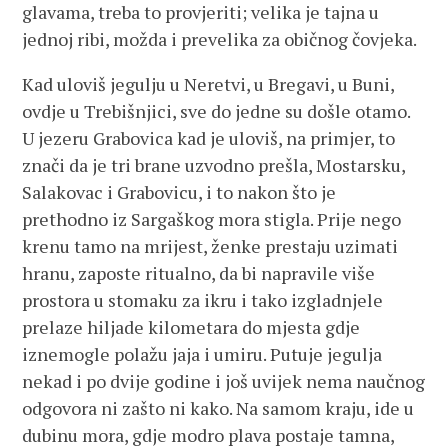
glavama, treba to provjeriti; velika je tajna u
jednoj ribi, možda i prevelika za običnog čovjeka.
Kad uloviš jegulju u Neretvi, u Bregavi, u Buni,
ovdje u Trebišnjici, sve do jedne su došle otamo.
U jezeru Grabovica kad je uloviš, na primjer, to
znači da je tri brane uzvodno prešla, Mostarsku,
Salakovac i Grabovicu, i to nakon što je
prethodno iz Sargaškog mora stigla. Prije nego
krenu tamo na mrijest, ženke prestaju uzimati
hranu, zaposte ritualno, da bi napravile više
prostora u stomaku za ikru i tako izgladnjele
prelaze hiljade kilometara do mjesta gdje
iznemogle polažu jaja i umiru. Putuje jegulja
nekad i po dvije godine i još uvijek nema naučnog
odgovora ni zašto ni kako. Na samom kraju, ide u
dubinu mora, gdje modro plava postaje tamna,