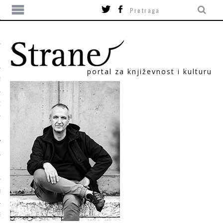
portal za književnost i kulturu
TIKA
ORI
T
SUM