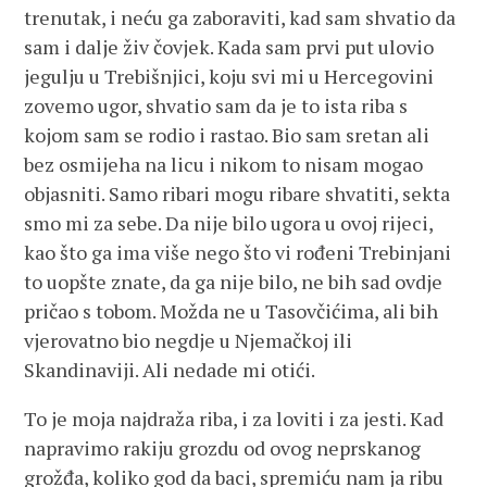
trenutak, i neću ga zaboraviti, kad sam shvatio da
sam i dalje živ čovjek. Kada sam prvi put ulovio
jegulju u Trebišnjici, koju svi mi u Hercegovini
zovemo ugor, shvatio sam da je to ista riba s
kojom sam se rodio i rastao. Bio sam sretan ali
bez osmijeha na licu i nikom to nisam mogao
objasniti. Samo ribari mogu ribare shvatiti, sekta
smo mi za sebe. Da nije bilo ugora u ovoj rijeci,
kao što ga ima više nego što vi rođeni Trebinjani
to uopšte znate, da ga nije bilo, ne bih sad ovdje
pričao s tobom. Možda ne u Tasovčićima, ali bih
vjerovatno bio negdje u Njemačkoj ili
Skandinaviji. Ali nedade mi otići.
To je moja najdraža riba, i za loviti i za jesti. Kad
napravimo rakiju grozdu od ovog neprskanog
grožđa, koliko god da baci, spremiću nam ja ribu