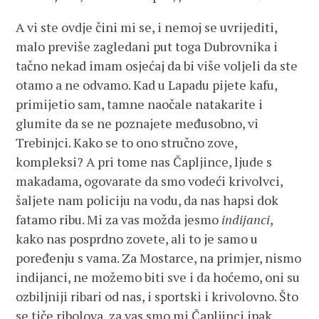
A vi ste ovdje čini mi se, i nemoj se uvrijediti,
malo previše zagledani put toga Dubrovnika i
tačno nekad imam osjećaj da bi više voljeli da ste
otamo a ne odvamo. Kad u Lapadu pijete kafu,
primijetio sam, tamne naočale natakarite i
glumite da se ne poznajete međusobno, vi
Trebinjci. Kako se to ono stručno zove,
kompleksi? A pri tome nas Čapljince, ljude s
makadama, ogovarate da smo vodeći krivolvci,
šaljete nam policiju na vodu, da nas hapsi dok
fatamo ribu. Mi za vas možda jesmo
indijanci
,
kako nas posprdno zovete, ali to je samo u
poređenju s vama. Za Mostarce, na primjer, nismo
indijanci, ne možemo biti sve i da hoćemo, oni su
ozbiljniji ribari od nas, i sportski i krivolovno. Što
se tiče ribolova, za vas smo mi Čapljinci ipak