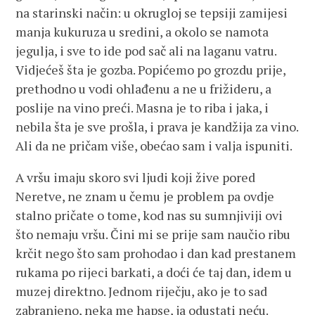
na starinski način: u okrugloj se tepsiji zamijesi
manja kukuruza u sredini, a okolo se namota
jegulja, i sve to ide pod sač ali na laganu vatru.
Vidjećeš šta je gozba. Popićemo po grozdu prije,
prethodno u vodi ohlađenu a ne u frižideru, a
poslije na vino preći. Masna je to riba i jaka, i
nebila šta je sve prošla, i prava je kandžija za vino.
Ali da ne pričam više, obećao sam i valja ispuniti.
A vršu imaju skoro svi ljudi koji žive pored
Neretve, ne znam u čemu je problem pa ovdje
stalno pričate o tome, kod nas su sumnjiviji ovi
što nemaju vršu. Čini mi se prije sam naučio ribu
krčit nego što sam prohodao i dan kad prestanem
rukama po rijeci barkati, a doći će taj dan, idem u
muzej direktno. Jednom riječju, ako je to sad
zabranjeno, neka me hapse, ja odustati neću.