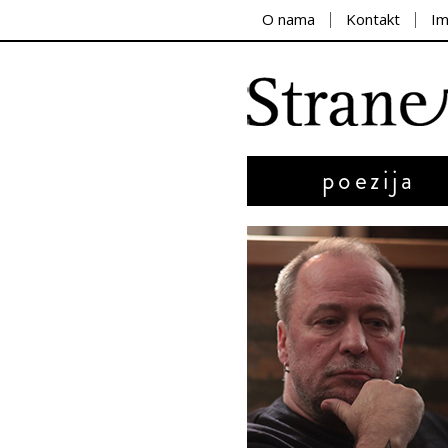
O nama
Kontakt
I
poezija