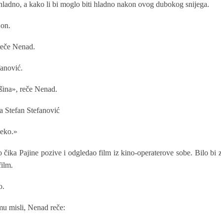
o hladno, a kako li bi moglo biti hladno nakon ovog dubokog snijega.
 on.
reče Nenad.
fanović.
šina», reče Nenad.
ga Stefan Stefanović
leko.»
čika Pajine pozive i odgledao film iz kino-operaterove sobe. Bilo bi z
film.
o.
mu misli, Nenad reče: