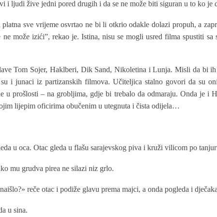
i i ljudi žive jedni pored drugih i da se ne može biti siguran u to ko je 
 platna sve vrijeme osvrtao ne bi li otkrio odakle dolazi propuh, a zapr
 ne može izići”, rekao je. Istina, nisu se mogli usred filma spustiti sa
lave Tom Sojer, Haklberi, Dik Sand, Nikoletina i Lunja. Misli da bi ih 
 su i junaci iz partizanskih filmova. Učiteljica stalno govori da su oni
ne u prošlosti – na grobljima, gdje bi trebalo da odmaraju. Onda je i H
ojim lijepim oficirima obučenim u utegnuta i čista odijela…
gleda u oca. Otac gleda u flašu sarajevskog piva i kruži vilicom po tanjur
ko mu grudva pirea ne silazi niz grlo.
 naišlo?» reče otac i podiže glavu prema majci, a onda pogleda i dječaka
da u sina.