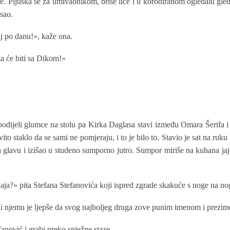
e. Pljuska se za umivaonikom, briše lice i u korodiranom ogledalu gle
sao.
taj po danu!», kaže ona.
a će biti sa Dikom!»
spodijeli glumce na stolu pa Kirka Daglasa stavi između Omara Šerifa i 
vito staklo da se sami ne pomjeraju, i to je bilo to. Stavio je sat na ruku
 glavu i izišao u studeno sumporno jutro. Sumpor miriše na kuhana jaja. 
jaja?» pita Stefana Stefanovića koji ispred zgrade skakuće s noge na no
ali njemu je ljepše da svog najboljeg druga zove punim imenom i prezi
anović i grabi preko snježne staze.