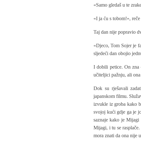
«Samo gledaš u te zrake
«I ja ću s tobom!», reče
Taj dan nije popravio dv
«Djeco, Tom Sojer je fa
sljedeći dan obojio jedn
I dobili petice. On zn
učiteljici pažnju, ali 
Dok su rješavali zada
japanskom filmu. Služa
izvukle iz groba kako b
svojoj kući gdje ga je 
saznaje kako je Mijagi 
Mijagi, i tu se rasplač
mora znati da ona nije u