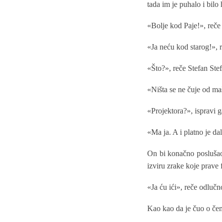
tada im je puhalo i bil
«Bolje kod Paje!», reče
«Ja neću kod starog!», 
«Što?», reče Stefan Ste
«Ništa se ne čuje od ma
«Projektora?», ispravi 
«Ma ja. A i platno je da
On bi konačno poslušao 
izviru zrake koje prave 
«Ja ću ići», reče odlučn
Kao kao da je čuo o če