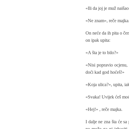
«Ili da joj je muž naiša
«Ne znam», reče majka
On neće da ih pita o čem
on ipak upita:
«A šta je to bilo?»
«Nisi popravio ocjenu, e
doći kad god hoćeš!»
«Koja ulica?», upita, i
«Svaka! Uvijek ćeš moći
«Hej!» , reče majka.
I dalje ne zna šta će s
ne može ga ni izbaciti