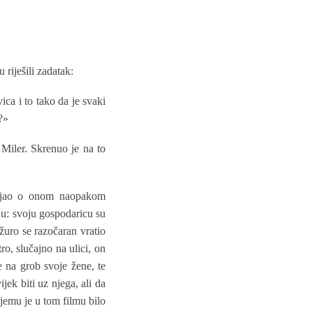
 riješili zadatak:
ca i to tako da je svaki
?»
Miler. Skrenuo je na to
išljao o onom naopakom
u: svoju gospodaricu su
žuro se razočaran vratio
o, slučajno na ulici, on
e na grob svoje žene, te
jek biti uz njega, ali da
njemu je u tom filmu bilo