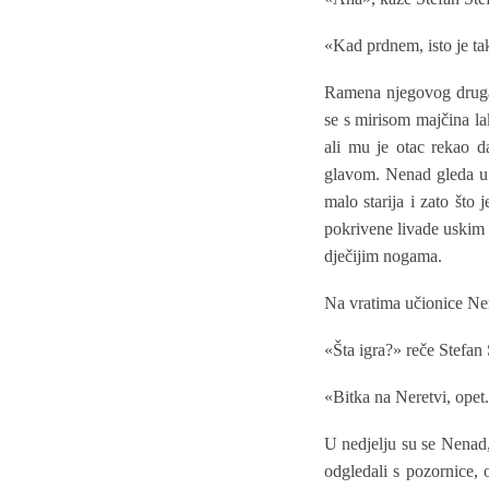
«Kad prdnem, isto je ta
Ramena njegovog druga 
se s mirisom majčina la
ali mu je otac rekao 
glavom. Nenad gleda u S
malo starija i zato što
pokrivene livade uskim 
dječijim nogama.
Na vratima učionice Nen
«Šta igra?» reče Stefan 
«Bitka na Neretvi, opet
U nedjelju su se Nenad, 
odgledali s pozornice, o