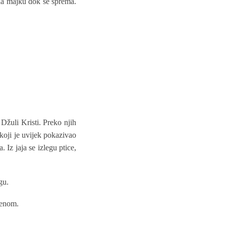
da majku dok se sprema.
Džuli Kristi. Preko njih
 koji je uvijek pokazivao
Iz jaja se izlegu ptice,
gu.
menom.