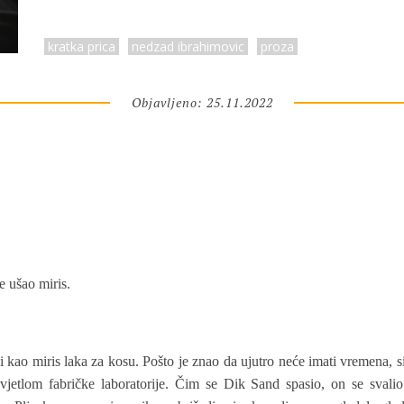
kratka prica
nedzad ibrahimovic
proza
Objavljeno: 25.11.2022
e ušao miris.
 kao miris laka za kosu. Pošto je znao da ujutro neće imati vremena, si
vjetlom fabričke laboratorije. Čim se Dik Sand spasio, on se svali