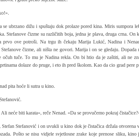
ko!».
se ubrzano dižu i spuštaju dok prolaze pored kina. Miris sumpora le
ka. Stefanove čizme su različitih boja, jedna je plava, druga crna. On
da prvo ove potroši. Na trgu ih čekaju Marija Lukić, Nadina i Nen
tefanove čizme, ali ništa ne govori. Marija i on se gledaju. Dopada 
 je očuh tuče. To mu je Nadina rekla. On bi htio da je zaštiti, ali ne 
prtinama dolaze do pruge, i eto ih pred školom. Kao da cio grad pere pr
ad pita hoće li sutra u kino.
Stefanović.
. Ali neće biti karata», reče Nenad. «Da se provučemo pokraj čistačice?
Stefan Stefanović i on uvukli u kino dok je čistačica držala otvorena v
zada. Pošto se nisu vidjele svjetlosne zrake koje prenose sliku, kino je