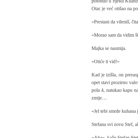
potonuo u rijeku Kuanz
Otac je već otišao na po
«Prestani da vileniš, či
«Morao sam da vidim št
Majka se nasmija.
«Otiće ti vid!»
Kad je izišla, on prera
opet stavi prozirno valo
pola 4, natukao kapu na
zmije…
«Jel tebi smrde kuhana 
Stefana svi zovu Stef, 
«Aha», kaže Stefan Stef