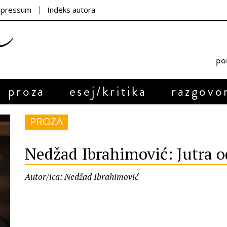
mpressum
Indeks autora
por
proza
esej/kritika
razgovo
PROZA
Nedžad Ibrahimović: Jutra 
Autor/ica: Nedžad Ibrahimović