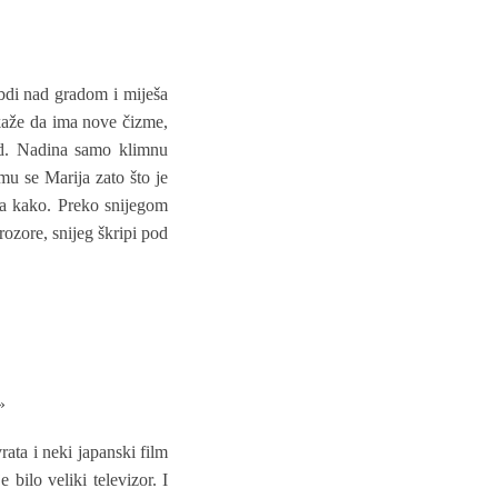
bdi nad gradom i miješa
 kaže da ima nove čizme,
ad. Nadina samo klimnu
mu se Marija zato što je
zna kako. Preko snijegom
ozore, snijeg škripi pod
»
rata i neki japanski film
 bilo veliki televizor. I