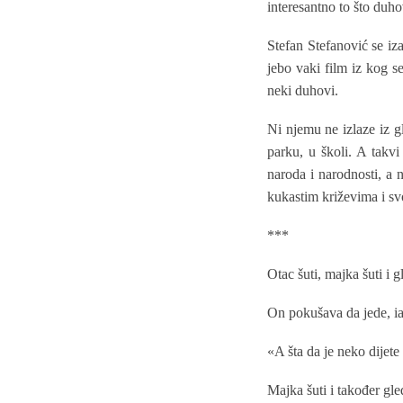
interesantno to što duhov
Stefan Stefanović se iza
jebo vaki film iz kog se
neki duhovi.
Ni njemu ne izlaze iz g
parku, u školi. A takvi
naroda i narodnosti, a 
kukastim križevima i sv
***
Otac šuti, majka šuti i 
On pokušava da jede, ia
«A šta da je neko dijete
Majka šuti i također gle