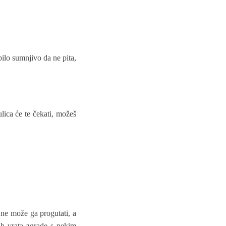
bilo sumnjivo da ne pita,
ulica će te čekati, možeš
 ne može ga progutati, a
ih vrata zgrade s nekim