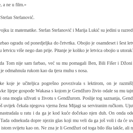
, a ne u film.»
 Stefan Stefanović.
ojku iz matematike. Stefan Stefanović i Marija Lukić su jedini u razredu
rbao ogradu od ponedjeljka do četvrtka. Obojio je osamdeset i šest letvi
u letvicu više nego dan prije. Pitanje je koliko je letvica obojio u utorak
a da Tom nije sam farbao, već su mu pomagali Ben, Bili Fišer i Džoni 
ona je odmahnula rukom kao da tjera muhu s nosa.
tke koje je učiteljica pogrešno povezivala s lektirom, on je razm
vke lijepe gospođe Wakasa s kojom je Gendžuro živio odale su mu tajn
i ona mogla uživati u životu s Gendžurom. Poslije tog saznanja, Gend
još uvijek čekala njegova vjerna žena Mijagi sa serviranim ručkom. Ujutr
nastradala u ratu i da ga je kod kuće dočekao njen duh. On onda od
e. Tada odnekuda dopre njezin glas koji mu veli da ga još voli i da će uvi
 istom svijetu kao on. Ne zna je li Gendžuri od toga bilo išta lakše, ali 