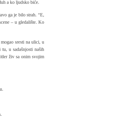
duh a ko ljudsko biće.
avo ga je bilo strah. “E,
 scene – u gledalište. Ko
mogao sresti na ulici, u
 tu, u sadašnjosti naših
itler živ sa onim svojim
u.
.