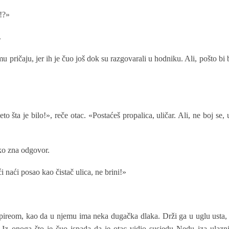
o!?»
.
u pričaju, jer ih je čuo još dok su razgovarali u hodniku. Ali, pošto bi 
to šta je bilo!», reče otac. «Postaćeš propalica, uličar. Ali, ne boj se, 
ako zna odgovor.
 naći posao kao čistač ulica, ne brini!»
a pireom, kao da u njemu ima neka dugačka dlaka. Drži ga u uglu usta,
. Iz onoga što je čuo ispada da je otac vidio susjedu Nedu iza ulazn