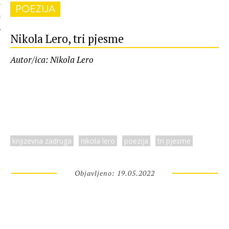
POEZIJA
 AUTORA
Nikola Lero, tri pjesme
Autor/ica: Nikola Lero
knjizevna zadruga
nikola lero
poezija
tri pjesme
Objavljeno: 19.05.2022