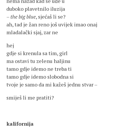
nema nazad kad se uđe u
duboko plavetnilo iluzija
–
the big blue
, sjećaš li se?
ah, tad je žan reno još uvijek imao onaj
mladalački sjaj, zar ne
hej
gdje si krenula sa tim, girl
ma ostavi tu zelenu haljinu
tamo gdje idemo ne treba ti
tamo gdje idemo slobodna si
tvoje je samo da mi kažeš jednu stvar –
smiješ li me pratiti?
kalifornija