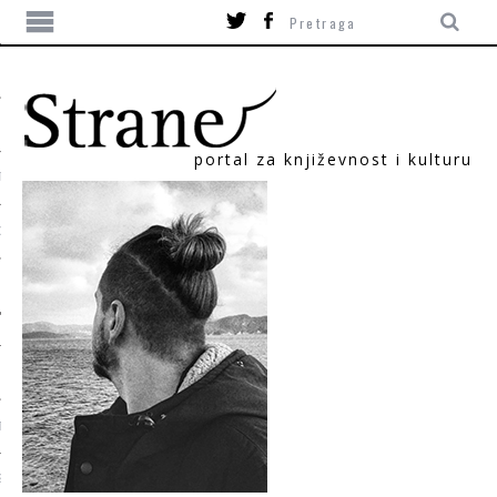
portal za književnost i kulturu
TIKA
ORI
T
SUM