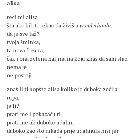
alisa
reci mi alisa
šta ako bih ti rekao da živiš u
wonderlandu
,
da je sve laž?
tvoja šminka,
ta nova frizura,
čak i ona zelena haljina na koju znaš da sam slab.
nema je
ne postoji.
znaš li ti uopšte alisa koliko je duboka zečija
rupa,
je li?
prati me i pokazaću ti
prati me ali duboko udahni
duboko kao što nikada prije udahnula nisi jer