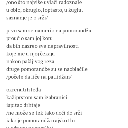
/ono što najviše uvlači radoznale
u oblo, okruglo, loptasto, u kuglu,
saznanje je o srži/
prvo sam se namerio na pomorandžu
proučio sam joj koru
da bih nazreo sve nepravilnosti
koje me u njoj čekaju
nakon pažljivog reza
druge pomorandže su se naoblačile
/počele da liče na patlidžan/
okrenutih leđa
kažiprstom sam izabranici
ispitao drhtaje
/ne može se tek tako doći do srži
iako je pomorandža rajsko tlo