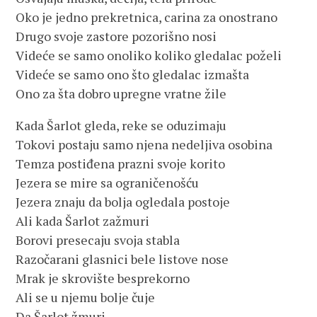
Oko je jedno prekretnica, carina za onostrano
Drugo svoje zastore pozorišno nosi
Videće se samo onoliko koliko gledalac poželi
Videće se samo ono što gledalac izmašta
Ono za šta dobro upregne vratne žile
Kada Šarlot gleda, reke se oduzimaju
Tokovi postaju samo njena nedeljiva osobina
Temza postiđena prazni svoje korito
Jezera se mire sa ograničenošću
Jezera znaju da bolja ogledala postoje
Ali kada Šarlot zažmuri
Borovi presecaju svoja stabla
Razočarani glasnici bele listove nose
Mrak je skrovište besprekorno
Ali se u njemu bolje čuje
Da Šarlot žmuri