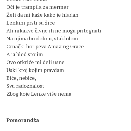
Oči je trampila za mermer
Želi da mi kaže kako je hladan
Lenkini prsti su žice
Ali nikakve čivije ih ne mogu pritegnuti
Na njima brodolom, staklolom,
Crnački hor peva Amazing Grace
A ja bled stojim
Ovo otkriće mi deli usne
Uski kroj kojim pravdam
Biće, nebiće,
Svu radoznalost
Zbog koje Lenke više nema
Pomorandža