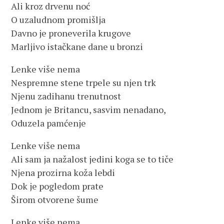
Ali kroz drvenu noć
O uzaludnom promišlja
Davno je proneverila krugove
Marljivo istačkane dane u bronzi
Lenke više nema
Nespremne stene trpele su njen trk
Njenu zadihanu trenutnost
Jednom je Britancu, sasvim nenadano,
Oduzela pamćenje
Lenke više nema
Ali sam ja nažalost jedini koga se to tiče
Njena prozirna koža lebdi
Dok je pogledom prate
Širom otvorene šume
Lenke više nema