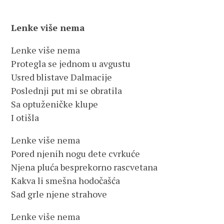
Lenke više nema
Lenke više nema
Protegla se jednom u avgustu
Usred blistave Dalmacije
Poslednji put mi se obratila
Sa optuženičke klupe
I otišla
Lenke više nema
Pored njenih nogu dete cvrkuće
Njena pluća besprekorno rascvetana
Kakva li smešna hodočašća
Sad grle njene strahove
Lenke više nema