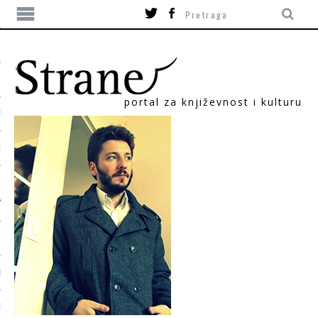
portal za književnost i kulturu
TIKA
ORI
T
SUM