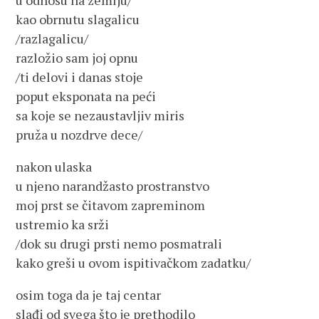
u odnosu na zemlju/
kao obrnutu slagalicu
/razlagalicu/
razložio sam joj opnu
/ti delovi i danas stoje
poput eksponata na peći
sa koje se nezaustavljiv miris
pruža u nozdrve dece/
nakon ulaska
u njeno narandžasto prostranstvo
moj prst se čitavom zapreminom
ustremio ka srži
/dok su drugi prsti nemo posmatrali
kako greši u ovom ispitivačkom zadatku/
osim toga da je taj centar
slađi od svega što je prethodilo