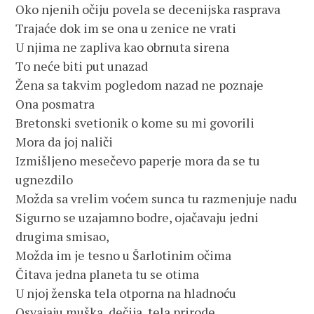
Oko njenih očiju povela se decenijska rasprava
Trajaće dok im se ona u zenice ne vrati
U njima ne zapliva kao obrnuta sirena
To neće biti put unazad
Žena sa takvim pogledom nazad ne poznaje
Ona posmatra
Bretonski svetionik o kome su mi govorili
Mora da joj naliči
Izmišljeno mesečevo paperje mora da se tu
ugnezdilo
Možda sa vrelim voćem sunca tu razmenjuje nadu
Sigurno se uzajamno bodre, ojačavaju jedni
drugima smisao,
Možda im je tesno u Šarlotinim očima
Čitava jedna planeta tu se otima
U njoj ženska tela otporna na hladnoću
Osvajaju muška, dečija, tela prirode