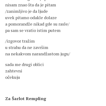
nisam znao šta da je pitam
/zanimljivo je da ljude
uvek pitamo odakle dolaze
a pomorandže nikad gde su rasle/
pa sam se vratio istim putem
/izgovor tražim
u strahu da ne završim
na nekakvom narandžastom jugu/
sada me drugi oblici
zahtevni
očekuju
Za Šarlot Rempling