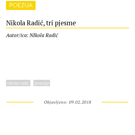
POEZIJA
 AUTORA
Nikola Radić, tri pjesme
Autor/ica: NIkola Radić
nikola radic
poezija
Objavljeno: 09.02.2018