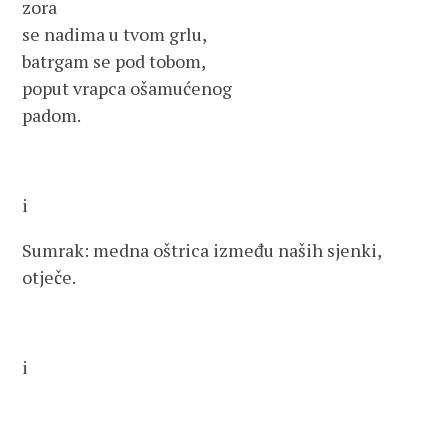
zora
se nadima u tvom grlu,
batrgam se pod tobom,
poput vrapca ošamućenog
padom.
i
Sumrak: medna oštrica između naših sjenki,
otječe.
i