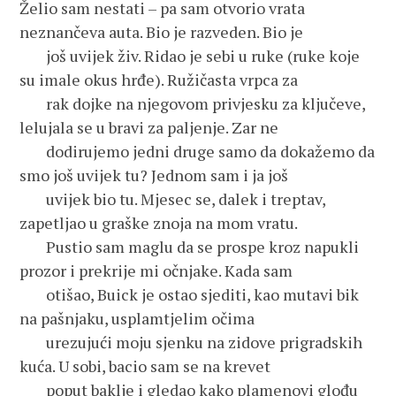
Želio sam nestati – pa sam otvorio vrata
neznančeva auta. Bio je razveden. Bio je
još uvijek živ. Ridao je sebi u ruke (ruke koje
su imale okus hrđe). Ružičasta vrpca za
rak dojke na njegovom privjesku za ključeve,
lelujala se u bravi za paljenje. Zar ne
dodirujemo jedni druge samo da dokažemo da
smo još uvijek tu? Jednom sam i ja još
uvijek bio tu. Mjesec se, dalek i treptav,
zapetljao u graške znoja na mom vratu.
Pustio sam maglu da se prospe kroz napukli
prozor i prekrije mi očnjake. Kada sam
otišao, Buick je ostao sjediti, kao mutavi bik
na pašnjaku, usplamtjelim očima
urezujući moju sjenku na zidove prigradskih
kuća. U sobi, bacio sam se na krevet
poput baklje i gledao kako plamenovi glođu