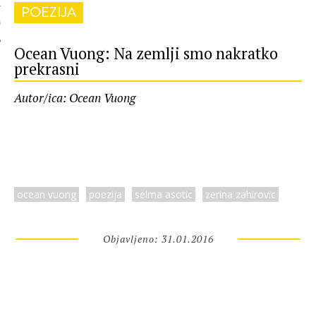
POEZIJA
 AUTORA
Ocean Vuong: Na zemlji smo nakratko
prekrasni
Autor/ica: Ocean Vuong
ocean vuong
poezija
selma asotic
zerina zahirovic
Objavljeno: 31.01.2016