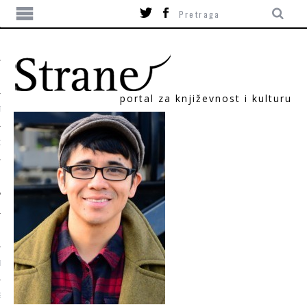
portal za književnost i kulturu
TIKA
ORI
T
SUM