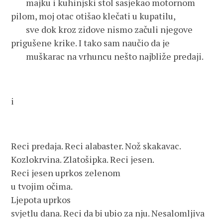
majku i kuhinjski stol sasjekao motornom
pilom, moj otac otišao klečati u kupatilu,
sve dok kroz zidove nismo začuli njegove
prigušene krike. I tako sam naučio da je
muškarac na vrhuncu nešto najbliže predaji.
i
Reci predaja. Reci alabaster. Nož skakavac.
Kozlokrvina. Zlatošipka. Reci jesen.
Reci jesen uprkos zelenom
u tvojim očima.
Ljepota uprkos
svjetlu dana. Reci da bi ubio za nju. Nesalomljiva