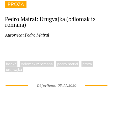
PROZA
 AUTORA
Pedro Mairal: Urugvajka (odlomak iz
romana)
Autor/ica: Pedro Mairal
booka
odlomak iz romana
pedro mairal
proza
urugvajka
Objavljeno: 03.11.2020