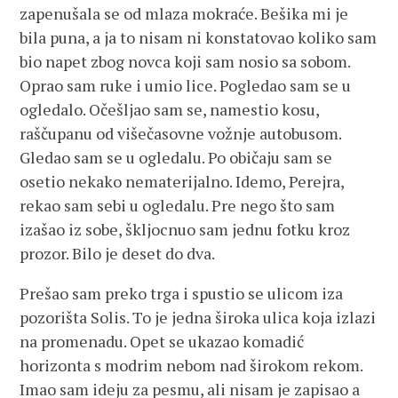
zapenušala se od mlaza mokraće. Bešika mi je
bila puna, a ja to nisam ni konstatovao koliko sam
bio napet zbog novca koji sam nosio sa sobom.
Oprao sam ruke i umio lice. Pogledao sam se u
ogledalo. Očešljao sam se, namestio kosu,
raščupanu od višečasovne vožnje autobusom.
Gledao sam se u ogledalu. Po običaju sam se
osetio nekako nematerijalno. Idemo, Perejra,
rekao sam sebi u ogledalu. Pre nego što sam
izašao iz sobe, škljocnuo sam jednu fotku kroz
prozor. Bilo je deset do dva.
Prešao sam preko trga i spustio se ulicom iza
pozorišta Solis. To je jedna široka ulica koja izlazi
na promenadu. Opet se ukazao komadić
horizonta s modrim nebom nad širokom rekom.
Imao sam ideju za pesmu, ali nisam je zapisao a