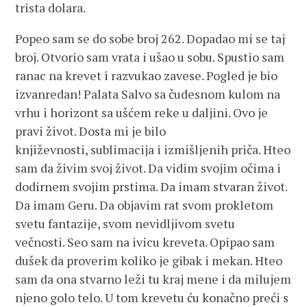
trista dolara.
Popeo sam se do sobe broj 262. Dopadao mi se taj
broj. Otvorio sam vrata i ušao u sobu. Spustio sam
ranac na krevet i razvukao zavese. Pogled je bio
izvanredan! Palata Salvo sa čudesnom kulom na
vrhu i horizont sa ušćem reke u daljini. Ovo je
pravi život. Dosta mi je bilo
književnosti, sublimacija i izmišljenih priča. Hteo
sam da živim svoj život. Da vidim svojim očima i
dodirnem svojim prstima. Da imam stvaran život.
Da imam Geru. Da objavim rat svom prokletom
svetu fantazije, svom nevidljivom svetu
večnosti. Seo sam na ivicu kreveta. Opipao sam
dušek da proverim koliko je gibak i mekan. Hteo
sam da ona stvarno leži tu kraj mene i da milujem
njeno golo telo. U tom krevetu ću konačno preći s