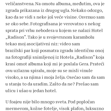
veličanstvena. Na omotu albuma, međutim, ova je
zgrada prikazana iz drugog ugla. Nekako odozgo,
kao da se vidi s neke još veće visine. Osvrnuo sam
se oko sebe. Fotografisana je verovatno s nekog
sprata pri vrhu nebodera u kojem se nalazi Hotel
„Radison“. Tako je u svojevrsnom karambolu
tekao moj asocijativni niz: video sam
brazilski par koji posmatra zgradu identičnu onoj
na fotografiji snimljenoj iz Hotela „Radison“ koja
krasi omot albuma koji mi je poslala Gera. Prateći
ovu uzlaznu spiralu, moje su se misli vinule
visoko, a sa njima i moja želja. Osećao sam da sam
u stanju to da uradim. Zašto da ne? Prešao sam
ulicu i ušao u jedan hotel.
U foajeu nije bilo mnogo sveta. Pod popločan
mermerom, kožne fotelje, visok plafon, luksuzno