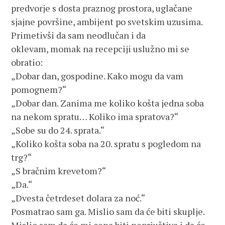
predvorje s dosta praznog prostora, uglačane
sjajne površine, ambijent po svetskim uzusima.
Primetivši da sam neodlučan i da
oklevam, momak na recepciji uslužno mi se
obratio:
„Dobar dan, gospodine. Kako mogu da vam
pomognem?“
„Dobar dan. Zanima me koliko košta jedna soba
na nekom spratu… Koliko ima spratova?“
„Sobe su do 24. sprata.“
„Koliko košta soba na 20. spratu s pogledom na
trg?“
„S bračnim krevetom?“
„Da.“
„Dvesta četrdeset dolara za noć.“
Posmatrao sam ga. Mislio sam da će biti skuplje.