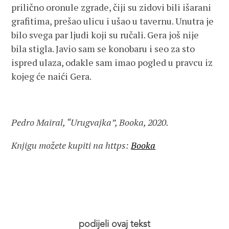
prilično oronule zgrade, čiji su zidovi bili išarani
grafitima, prešao ulicu i ušao u tavernu. Unutra je
bilo svega par ljudi koji su ručali. Gera još nije
bila stigla. Javio sam se konobaru i seo za sto
ispred ulaza, odakle sam imao pogled u pravcu iz
kojeg će naići Gera.
Pedro Mairal, “Urugvajka”, Booka, 2020.
Knjigu možete kupiti na https:
Booka
podijeli ovaj tekst