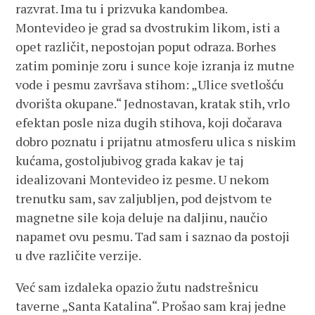
razvrat. Ima tu i prizvuka kandombea.
Montevideo je grad sa dvostrukim likom, isti a
opet različit, nepostojan poput odraza. Borhes
zatim pominje zoru i sunce koje izranja iz mutne
vode i pesmu završava stihom: „Ulice svetlošću
dvorišta okupane.“ Jednostavan, kratak stih, vrlo
efektan posle niza dugih stihova, koji dočarava
dobro poznatu i prijatnu atmosferu ulica s niskim
kućama, gostoljubivog grada kakav je taj
idealizovani Montevideo iz pesme. U nekom
trenutku sam, sav zaljubljen, pod dejstvom te
magnetne sile koja deluje na daljinu, naučio
napamet ovu pesmu. Tad sam i saznao da postoji
u dve različite verzije.
Već sam izdaleka opazio žutu nadstrešnicu
taverne „Santa Katalina“. Prošao sam kraj jedne