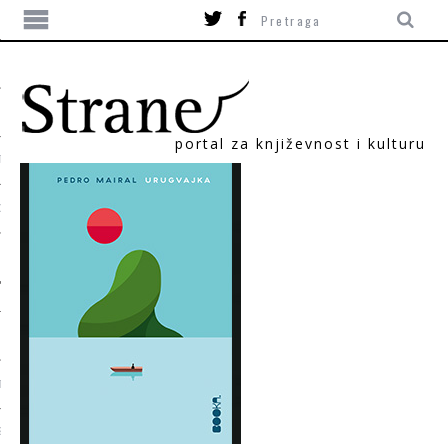
portal za književnost i kulturu
TIKA
ORI
T
SUM