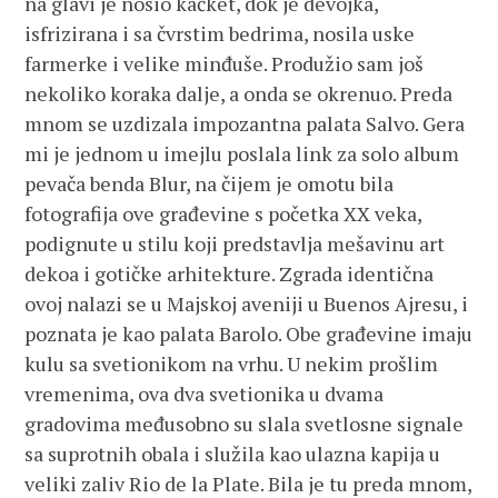
na glavi je nosio kačket, dok je devojka,
isfrizirana i sa čvrstim bedrima, nosila uske
farmerke i velike minđuše. Produžio sam još
nekoliko koraka dalje, a onda se okrenuo. Preda
mnom se uzdizala impozantna palata Salvo. Gera
mi je jednom u imejlu poslala link za solo album
pevača benda Blur, na čijem je omotu bila
fotografija ove građevine s početka XX veka,
podignute u stilu koji predstavlja mešavinu art
dekoa i gotičke arhitekture. Zgrada identična
ovoj nalazi se u Majskoj aveniji u Buenos Ajresu, i
poznata je kao palata Barolo. Obe građevine imaju
kulu sa svetionikom na vrhu. U nekim prošlim
vremenima, ova dva svetionika u dvama
gradovima međusobno su slala svetlosne signale
sa suprotnih obala i služila kao ulazna kapija u
veliki zaliv Rio de la Plate. Bila je tu preda mnom,