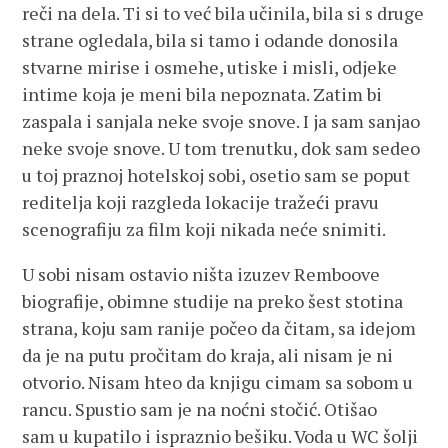
reči na dela. Ti si to već bila učinila, bila si s druge
strane ogledala, bila si tamo i odande donosila
stvarne mirise i osmehe, utiske i misli, odjeke
intime koja je meni bila nepoznata. Zatim bi
zaspala i sanjala neke svoje snove. I ja sam sanjao
neke svoje snove. U tom trenutku, dok sam sedeo
u toj praznoj hotelskoj sobi, osetio sam se poput
reditelja koji razgleda lokacije tražeći pravu
scenografiju za film koji nikada neće snimiti.
U sobi nisam ostavio ništa izuzev Remboove
biografije, obimne studije na preko šest stotina
strana, koju sam ranije počeo da čitam, sa idejom
da je na putu pročitam do kraja, ali nisam je ni
otvorio. Nisam hteo da knjigu cimam sa sobom u
rancu. Spustio sam je na noćni stočić. Otišao
sam u kupatilo i ispraznio bešiku. Voda u WC šolji