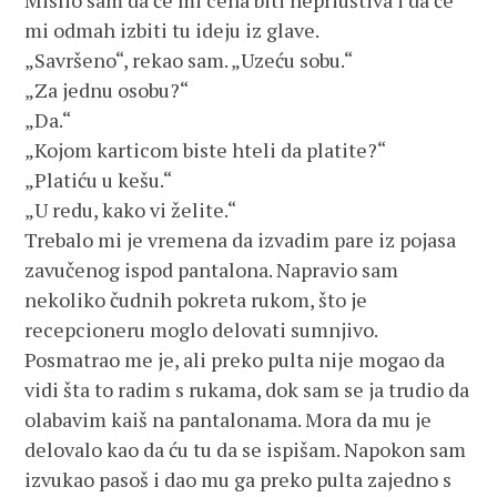
Mislio sam da će mi cena biti nepriuštiva i da će
mi odmah izbiti tu ideju iz glave.
„Savršeno“, rekao sam. „Uzeću sobu.“
„Za jednu osobu?“
„Da.“
„Kojom karticom biste hteli da platite?“
„Platiću u kešu.“
„U redu, kako vi želite.“
Trebalo mi je vremena da izvadim pare iz pojasa
zavučenog ispod pantalona. Napravio sam
nekoliko čudnih pokreta rukom, što je
recepcioneru moglo delovati sumnjivo.
Posmatrao me je, ali preko pulta nije mogao da
vidi šta to radim s rukama, dok sam se ja trudio da
olabavim kaiš na pantalonama. Mora da mu je
delovalo kao da ću tu da se ispišam. Napokon sam
izvukao pasoš i dao mu ga preko pulta zajedno s