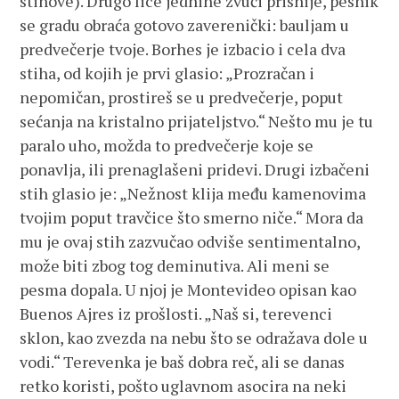
stihove). Drugo lice jednine zvuči prisnije, pesnik
se gradu obraća gotovo zaverenički: bauljam u
predvečerje tvoje. Borhes je izbacio i cela dva
stiha, od kojih je prvi glasio: „Prozračan i
nepomičan, prostireš se u predvečerje, poput
sećanja na kristalno prijateljstvo.“ Nešto mu je tu
paralo uho, možda to predvečerje koje se
ponavlja, ili prenaglašeni pridevi. Drugi izbačeni
stih glasio je: „Nežnost klija među kamenovima
tvojim poput travčice što smerno niče.“ Mora da
mu je ovaj stih zazvučao odviše sentimentalno,
može biti zbog tog deminutiva. Ali meni se
pesma dopala. U njoj je Montevideo opisan kao
Buenos Ajres iz prošlosti. „Naš si, terevenci
sklon, kao zvezda na nebu što se odražava dole u
vodi.“ Terevenka je baš dobra reč, ali se danas
retko koristi, pošto uglavnom asocira na neki