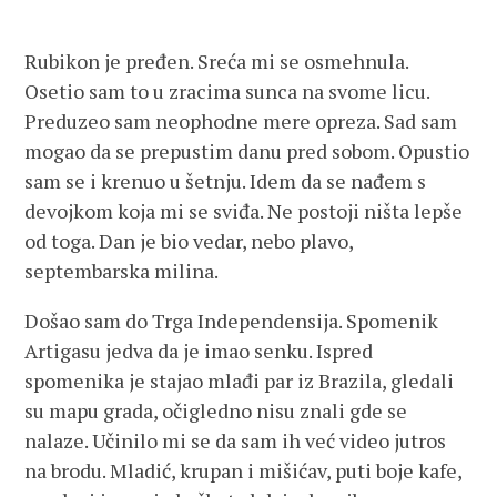
Rubikon je pređen. Sreća mi se osmehnula.
Osetio sam to u zracima sunca na svome licu.
Preduzeo sam neophodne mere opreza. Sad sam
mogao da se prepustim danu pred sobom. Opustio
sam se i krenuo u šetnju. Idem da se nađem s
devojkom koja mi se sviđa. Ne postoji ništa lepše
od toga. Dan je bio vedar, nebo plavo,
septembarska milina.
Došao sam do Trga Independensija. Spomenik
Artigasu jedva da je imao senku. Ispred
spomenika je stajao mlađi par iz Brazila, gledali
su mapu grada, očigledno nisu znali gde se
nalaze. Učinilo mi se da sam ih već video jutros
na brodu. Mladić, krupan i mišićav, puti boje kafe,