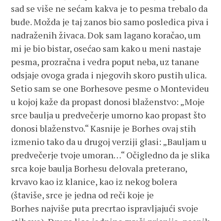
sad se više ne sećam kakva je to pesma trebalo da
bude. Možda je taj zanos bio samo posledica piva i
nadraženih živaca. Dok sam lagano koračao, um
mi je bio bistar, osećao sam kako u meni nastaje
pesma, prozračna i vedra poput neba, uz tanane
odsjaje ovoga grada i njegovih skoro pustih ulica.
Setio sam se one Borhesove pesme o Montevideu
u kojoj kaže da propast donosi blaženstvo: „Moje
srce baulja u predvečerje umorno kao propast što
donosi blaženstvo.“ Kasnije je Borhes ovaj stih
izmenio tako da u drugoj verziji glasi: „Bauljam u
predvečerje tvoje umoran…“ Očigledno da je slika
srca koje baulja Borhesu delovala preterano,
krvavo kao iz klanice, kao iz nekog bolera
(štaviše, srce je jedna od reči koje je
Borhes najviše puta precrtao ispravljajući svoje