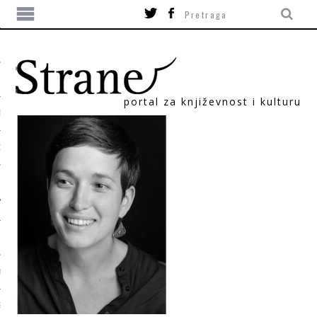
portal za književnost i kulturu
TIKA
ORI
T
SUM