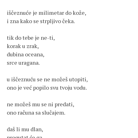
iščeznuće je milimetar do kože,

i zna kako se strpljivo čeka.

tik do tebe je ne-ti,

korak u zrak,

dubina oceana,

srce uragana.

u iščeznuću se ne možeš utopiti,

ono je već popilo svu tvoju vodu.

ne možeš mu se ni predati,

ono računa sa slučajem.

daš li mu dlan, 

progutat će ga,
