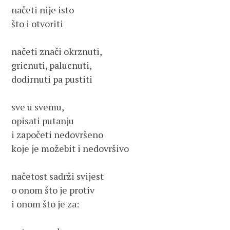
načeti nije isto

što i otvoriti

načeti znači okrznuti,

gricnuti, palucnuti,

dodirnuti pa pustiti

sve u svemu,

opisati putanju

i započeti nedovršeno

koje je možebit i nedovršivo

načetost sadrži svijest

o onom što je protiv

i onom što je za:
