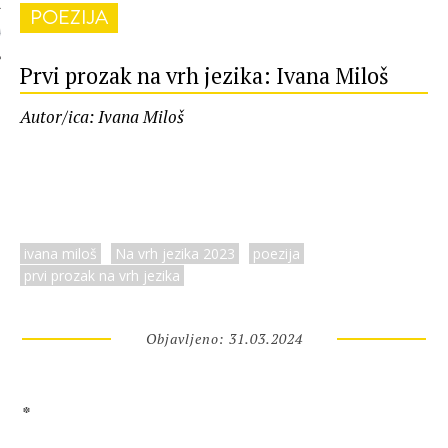
POEZIJA
 AUTORA
Prvi prozak na vrh jezika: Ivana Miloš
Autor/ica: Ivana Miloš
ivana miloš
Na vrh jezika 2023
poezija
prvi prozak na vrh jezika
Objavljeno: 31.03.2024
*