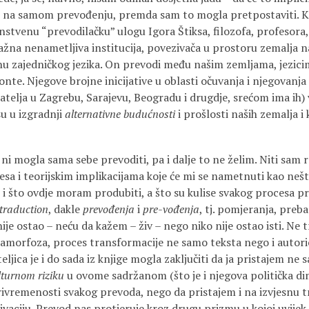
 na samom prevođenju, premda sam to mogla pretpostaviti. Ko
stvenu “prevodilačku” ulogu Igora Štiksa, filozofa, profesora,
važna nenametljiva institucija, povezivača u prostoru zemalja n
enu zajedničkog jezika. On prevodi među našim zemljama, jezici
nte. Njegove brojne inicijative u oblasti očuvanja i njegovanja
ijatelja u Zagrebu, Sarajevu, Beogradu i drugdje, srećom ima ih) v
su u izgradnji
alternativne budućnosti
i prošlosti naših zemalja i 
 ni mogla sama sebe prevoditi, pa i dalje to ne želim. Niti sam 
sa i teorijskim implikacijama koje će mi se nametnuti kao ne
m, i što ovdje moram produbiti, a što su kulise svakog procesa p
traduction
, dakle
prevođenja
i
pre-vođenja
, tj. pomjeranja, preb
je ostao – neću da kažem – živ – nego niko nije ostao isti. Ne tr
amorfoza, proces transformacije ne samo teksta nego i autorice
ateljica je i do sada iz knjige mogla zaključiti da ja pristajem n
lturnom riziku
u ovome sadržanom (što je i njegova politička di
rivremenosti svakog prevoda, nego da pristajem i na izvjesnu t
ivaciju. Prevod nas protjeruje kroz drugu prizmu u kojoj uvije