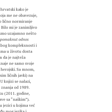
 hrvatski kako je
 koja me ne obavezuje,
no lično normiranje
 Bilo mi je zanimljivo
o smo uzajamno nešto
pomaknut odnos
zbog kompleksnosti i
sama u životu dosta
m da je najteža
oznaje ne samo svoje
la herojski. Sa mnom,
sim ličnih javki) na
 knjizi se nalazi,
i znanja od 1989.
ku (2011. godine,
ave sa “naškim”).
 jezici u kojima već
eđu mog jezika i