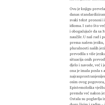
Ovu je knjigu prevela
danas standardiziran,
svaki tekst pronosi i
idioma. I zato što već
i obogaćujuće da sa 
naučile. U naš rad i
prema našem jeziku, 
pluralnosti naših jez
prevodila s više jezi
situacija onih prevod
djelo i navode, već i 
ona je imala posla s a
najrasprostranjenijem
osim ovog pogovora, 
Epistemološka vježba
premda već nakon jez
Ostala su poglavlja i
dugo živim i radim – š