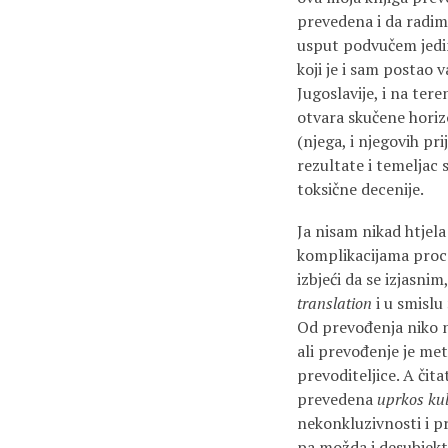
prevedena i da radim
usput podvučem jedin
koji je i sam postao 
Jugoslavije, i na ter
otvara skučene horizo
(njega, i njegovih pr
rezultate i temeljac 
toksične decenije.
Ja nisam nikad htjela
komplikacijama proce
izbjeći da se izjasni
translation
i u smislu
Od prevođenja niko ni
ali prevođenje je met
prevoditeljice. A čit
prevedena
uprkos ku
nekonkluzivnosti i p
pa možda i desubjekt