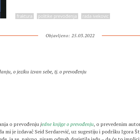
fraktura
politike prevođenja
rada ivekovic
Objavljeno: 25.03.2022
nju, o jeziku izvan sebe, tj. o prevođenju
janja o prevođenju
j
edne knjige o prevođenju
, o prevedenim autor
a mi je izdavač Seid Serdarević, uz sugestiju i podršku Igora Št
de, ja se, naivno, nisam odmah dosjetila jadu – da će to implici