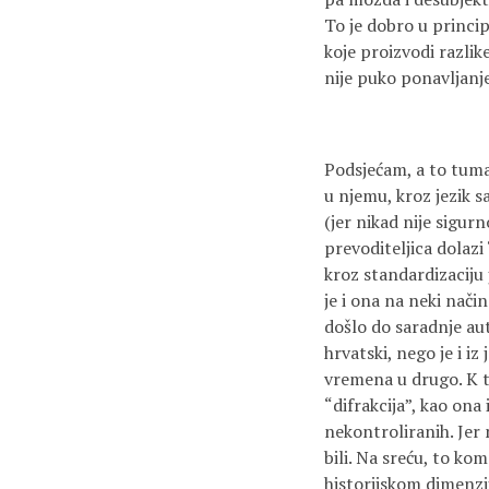
To je dobro u princi
koje proizvodi razli
nije puko ponavljanj
Podsjećam, a to tumač
u njemu, kroz jezik s
(jer nikad nije sigurn
prevoditeljica dolazi 
kroz standardizaciju j
je i ona na neki način
došlo do saradnje aut
hrvatski, nego je i iz
vremena u drugo. K t
“difrakcija”, kao ona
nekontroliranih. Jer
bili. Na sreću, to k
historijskom dimenzijo