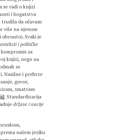
 se radi o knjizi
nosti i bogatstva
ja trudila da očuvam
a
više na njenom
 obrnuto). Svaki je
onteksti i političke
i i kompromis sa
oj knjizi, nego na
e odmah se
. Nasilne i prebrze
sanje, govor,
gvizam, smatram
[ii]
. Standardizacija
gradnje
države i nacije
ancuskom,
 prema našem jeziku
a sam unazad, otkako