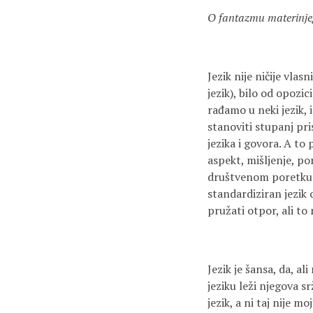
O fantazmu
materinje
Jezik nije ničije vlas
jezik), bilo od opozic
rađamo u neki jezik, i
stanoviti stupanj pri
jezika i govora. A to
aspekt, mišljenje, po
društvenom poretku t
standardiziran jezik
pružati otpor, ali to 
Jezik je šansa, da, ali
jeziku leži njegova s
jezik, a ni taj nije moj