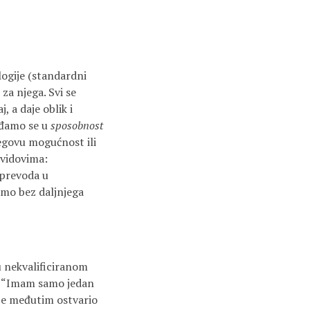
ologije (standardni
 za njega. Svi se
, a daje oblik i
ađamo se u
sposobnost
jegovu mogućnost ili
 vidovima:
 prevoda u
emo bez daljnjega
A u nekvalificiranom
še, “Imam samo jedan
je međutim ostvario