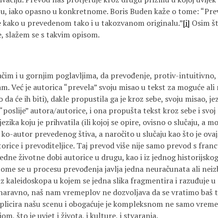
pu, iako opasno u konkretnome. Boris Buden kaže o tome: “Pre
ke kako u prevedenom tako i u takozvanom originalu.”
[i]
Osim št
e, slažem se s takvim opisom.
im i u gornjim poglavljima, da prevođenje, protiv-intuitivno, do
am. Već je autorica “prevela” svoju misao u tekst za moguće ali
o da će ih biti), dakle propustila ga je kroz sebe, svoju misao, jez
“poslije” autora/autorice, i ona propušta tekst kroz sebe i svoj o
ezika koju je prihvatila (ili kojoj se opire, ovisno o slučaju, a mo
 ko-autor prevedenog štiva, a naročito u slučaju kao što je ovaj,
orice i prevoditeljice. Taj prevod više nije samo prevod s fran
 jedne životne dobi autorice u drugu, kao i iz jednog historijskog
ome se u procesu prevođenja javlja jedna neuračunata ali nei
 iz kaleidoskopa u kojem se jedna slika fragmentira i razuđuje u 
 naravno, naš nam vremeplov ne dozvoljava da se vratimo baš
omplicira našu scenu i obogaćuje je kompleksnom ne samo vrem
m, što je uvjet i života, i kulture, i stvaranja.