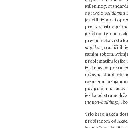
Mileninog, standardnog
upravo o
politikama 
jezičkih izbora i opre
protiv vlastite prir
jezičkom terenu (kako
prevod neka vrsta kom
implikacije
različitih 
samim sobom. Primjedb
problematiku jezika i
izjašnjavam pristal
državne standardizaci
razmjenu i uzajamno
povijesnim nazadovanj
jezika od strane drža
(
nation-building
), i 
Vrlo brzo nakon dos
propisanom od Akade
kako u Jugoslaviji, 