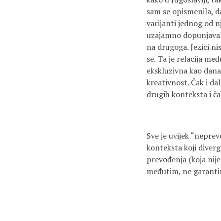
sam se opismenila, da
varijanti jednog od nj
uzajamno dopunjavali –
na drugoga. Jezici n
se. Ta je relacija me
ekskluzivna kao danas
kreativnost. Čak i da
drugih konteksta i ča
Sve je uvijek “neprev
konteksta koji diverg
prevođenja (koja nije
međutim, ne garantira