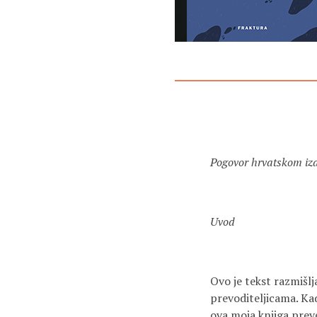
Pogovor hrvatskom izda
Uv
od
Ovo je tekst razmišl
prevoditeljicama. Kad
ova moja knjiga preve