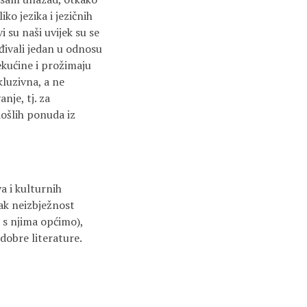
ko jezika i jezičnih
i su naši uvijek su se
eđivali jedan u odnosu
ekućine i prožimaju
kluzivna, a ne
nje, tj. za
došlih ponuda iz
a i kulturnih
čak neizbježnost
 s njima općimo),
dobre literature.