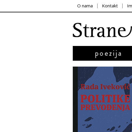
O nama
Kontakt
I
poezija