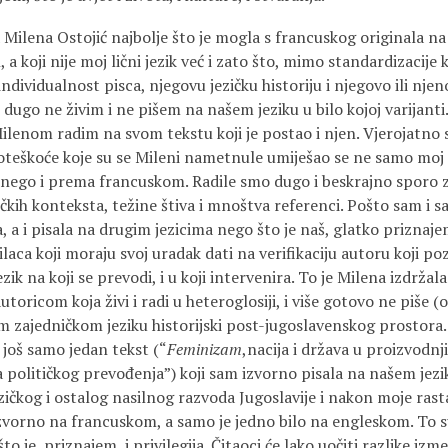
 Milena Ostojić najbolje što je mogla s francuskog originala na
 a koji nije moj lični jezik već i zato što, mimo standardizacije
 individualnost pisca, njegovu jezičku historiju i njegovo ili nje
 dugo ne živim i ne pišem na našem jeziku u bilo kojoj varijanti.
Milenom radim na svom tekstu koji je postao i njen. Vjerojatn
 poteškoće koje su se Mileni nametnule umiješao se ne samo moj
nego i prema francuskom. Radile smo dugo i beskrajno sporo 
ičkih konteksta, težine štiva i mnoštva referenci. Pošto sam i 
ka, a i pisala na drugim jezicima nego što je naš, glatko priznaje
ilaca koji moraju svoj uradak dati na verifikaciju autoru koji p
jezik na koji se prevodi, i u koji intervenira. To je Milena izdrža
utoricom koja živi i radi u heteroglosiji, i više gotovo ne piše (o
 zajedničkom jeziku historijski post-jugoslavenskog prostora. U
još samo jedan tekst (“
Feminizam
,nacija i država u proizvodnj
 političkog prevođenja”) koji sam izvorno pisala na našem jezi
ičkog i ostalog nasilnog razvoda Jugoslavije i nakon moje rast
zvorno na francuskom, a samo je jedno bilo na engleskom. To su
to je, priznajem, i privilegija. Čitaoci će lako uočiti razlike izm