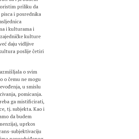
ristim priliku da
 pisca i posrednika
asljednica
ma i kulturama i
 zajedničke kulture
eć daju vidljive
kultura poslije četiri
razmišljala o svim
što o čemu ne mogu
revođenja, u smislu
acivanja, pomicanja.
eba ga mistificirati,
, tj. subjekta. Kao i
e samo da budem
menzija), uprkos
rans-subjektivaciju
k ima nepredviđenog.