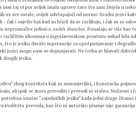
 sam taj otpor uvijek imala upravo zato što sam živjela u nekoli
ih uz sve ostale, uvijek odstupajući od norme. Srodni jezici kakv
 čak i najviše baš kad su htjeli da se razlikuju, i čak su se odr
isu nepromočive jedinice,
unités étanches
. Ponašaju se više kao t
đu različitim idiomima u jugoslavenskom prostoru nekad bila in
, što je jeziku davalo supstancije za upotpunjavanje i dograđiva
leki jezici mogu nam se dopunjavati. Ne treba se lišavati dobro
k drugih jezika.
odivo” zbog konteksta koji su nesumjerljivi, i konotacija pojmov
iraju, ali ipak se mora prevoditi i prevodi se stalno. Nužnost i 
 potrebna unutar “zajedničkih jezika” kada jedni druge čitamo i
 kvalitetu prevoda, kao što ni autorsko pisanje nije garancija 