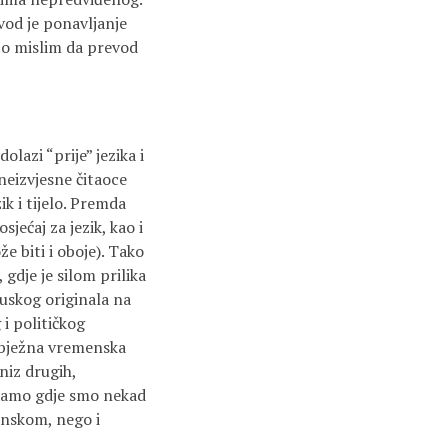
vod je ponavljanje
o mislim da prevod
lazi “prije” jezika i
 neizvjesne čitaoce
ik i tijelo. Premda
sjećaj za jezik, kao i
že biti i oboje). Tako
 gdje je silom prilika
cuskog originala na
 i političkog
zbježna vremenska
niz drugih,
 tamo gdje smo nekad
enskom, nego i