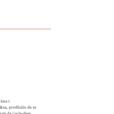
ima i
iksa, predložio da se
rati da i ja budem