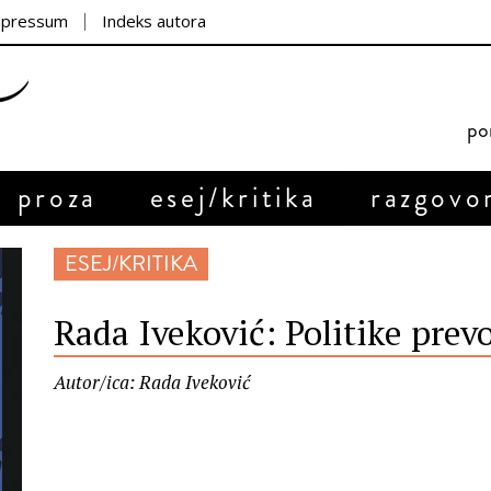
mpressum
Indeks autora
por
proza
esej/kritika
razgovo
ESEJ/KRITIKA
Rada Iveković: Politike prev
Autor/ica: Rada Iveković