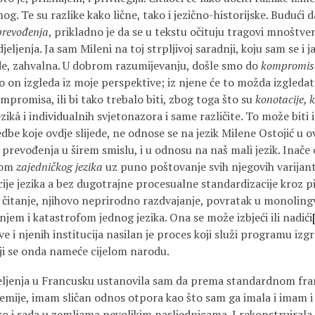
. Te su razlike kako lične, tako i jezično-historijske. Budući da
prevođenja
, prikladno je da se u tekstu očituju tragovi mnoštve
djeljenja. Ja sam Mileni na toj strpljivoj saradnji, koju sam se i 
ode, zahvalna. U dobrom razumijevanju, došle smo do
kompromis
 on izgleda iz moje perspektive; iz njene će to možda izgledati
promisa, ili bi tako trebalo biti, zbog toga što su
konotacije, k
jezikâ i individualnih svjetonazora i same različite. To može bit
e koje ovdje slijede, ne odnose se na jezik Milene Ostojić u ov
 prevođenja u širem smislu, i u odnosu na naš mali jezik. Inač
icom
zajedničkog jezika
uz puno poštovanje svih njegovih varijanti
je jezika a bez dugotrajne procesualne standardizacije kroz pi
 čitanje, njihovo neprirodno razdvajanje, povratak u monolin
em i katastrofom jednog jezika. Ona se može izbjeći ili nadići
ve i njenih institucija nasilan je proces koji služi programu iz
koji se onda nameće cijelom narodu.
eljenja u Francusku ustanovila sam da prema standardnom fr
mije, imam sličan odnos otpora kao što sam ga imala i imam i
tako i sada u zemljama nevoljkim nasljednicama. I rekonstruiral