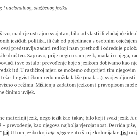
g i nacionalnog, službenog jezika
ništvo, mada je ustrajno svojatan, bilo od vlasti ili vladajuće ide
ionih jezičkih politika, ili čak od pojedinaca s osobnim osjećajem
 ovaj predstavlja zadati red koji nam prethodi i određuje položaj
sile društvu. Zapravo, prije nego u sam jezik, mada i u njega, r
 povlači i sve ostalo: prevođenje koje s jezikom dobivamo kao n
redak itd. U različitoj mjeri se možemo oduprijeti tim njegovim
eže, lingvističkom redu možda lakše (mada…), svojevoljnosti
 ovisno o režimu. Mišljenju zadatom jezikom i pravopisom mož
ne činimo uvijek.
 ne materinji jezik, nego jezik kao takav, bilo koji i svaki jezik. 
rž – prevođenje, kao njegova najbolja vjerojatnost. Derrida pi
”.
[iii]
U tom jeziku koji
nije njegov
zato što je kolonijalan,
[iv]
on 