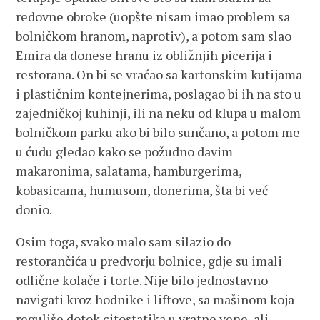
redovne obroke (uopšte nisam imao problem sa
bolničkom hranom, naprotiv), a potom sam slao
Emira da donese hranu iz obližnjih picerija i
restorana. On bi se vraćao sa kartonskim kutijama
i plastičnim kontejnerima, poslagao bi ih na sto u
zajedničkoj kuhinji, ili na neku od klupa u malom
bolničkom parku ako bi bilo sunčano, a potom me
u ćudu gledao kako se požudno davim
makaronima, salatama, hamburgerima,
kobasicama, humusom, donerima, šta bi već
donio.
Osim toga, svako malo sam silazio do
restorančića u predvorju bolnice, gdje su imali
odlične kolače i torte. Nije bilo jednostavno
navigati kroz hodnike i liftove, sa mašinom koja
reguliše dotok citostatika u vratne vene, ali