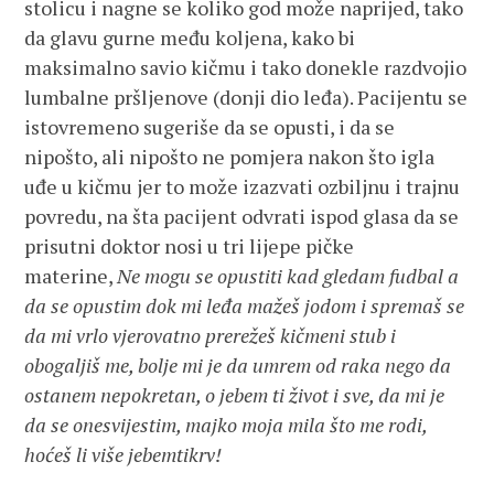
stolicu i nagne se koliko god može naprijed, tako
da glavu gurne među koljena, kako bi
maksimalno savio kičmu i tako donekle razdvojio
lumbalne pršljenove (donji dio leđa). Pacijentu se
istovremeno sugeriše da se opusti, i da se
nipošto, ali nipošto ne pomjera nakon što igla
uđe u kičmu jer to može izazvati ozbiljnu i trajnu
povredu, na šta pacijent odvrati ispod glasa da se
prisutni doktor nosi u tri lijepe pičke
materine,
Ne mogu se opustiti kad gledam fudbal a
da se opustim dok mi leđa mažeš jodom i spremaš se
da mi vrlo vjerovatno prerežeš kičmeni stub i
obogaljiš me, bolje mi je da umrem od raka nego da
ostanem nepokretan, o jebem ti život i sve, da mi je
da se onesvijestim, majko moja mila što me rodi,
hoćeš li više jebemtikrv!