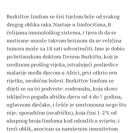
Burkittov limfom se širi tijelom brže od svakog
drugog oblika raka. Nastaje u limfocitima, B-
ćelijama imunološkog sistema, i tjera ih da se
mutirane množe takvom brzinom da se veličina
tumora može za 18 sati udvostručiti. Ime je dobio
po britanskom doktoru Denisu Burkittu, koji je
sredinom prošlog vijeka, istražujući posljedice
malarije među djecom u Africi, prvi otkrio ovu
rijetku, neobičnu bolest. Burkittov limfom se
dijeli se na tri podvrste: endemsku, koja skoro
isključivo pogađa afričku djecu od 4 do 7 godina,
uglavnom dječake, i češće je smrtonosna nego što
nije; sporadičnu (neafričku), koja čini 1-2% od
ukupnog broja limfoma kod odraslih u svijetu; i
treći oblik, asociran sa narušenim imunitetom