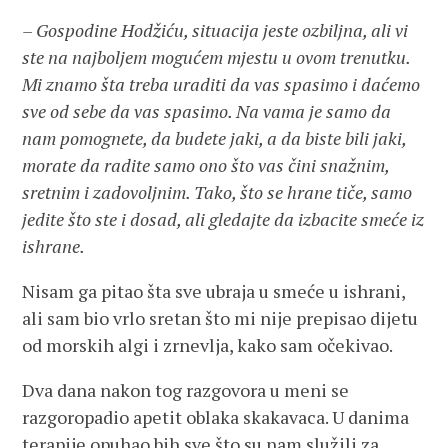
– Gospodine Hodžiću, situacija jeste ozbiljna, ali vi
ste na najboljem mogućem mjestu u ovom trenutku.
Mi znamo šta treba uraditi da vas spasimo i daćemo
sve od sebe da vas spasimo. Na vama je samo da
nam pomognete, da budete jaki, a da biste bili jaki,
morate da radite samo ono što vas čini snažnim,
sretnim i zadovoljnim. Tako, što se hrane tiče, samo
jedite što ste i dosad, ali gledajte da izbacite smeće iz
ishrane.
Nisam ga pitao šta sve ubraja u smeće u ishrani,
ali sam bio vrlo sretan što mi nije prepisao dijetu
od morskih algi i zrnevlja, kako sam očekivao.
Dva dana nakon tog razgovora u meni se
razgoropadio apetit oblaka skakavaca. U danima
terapije opuhao bih sve što su nam služili za