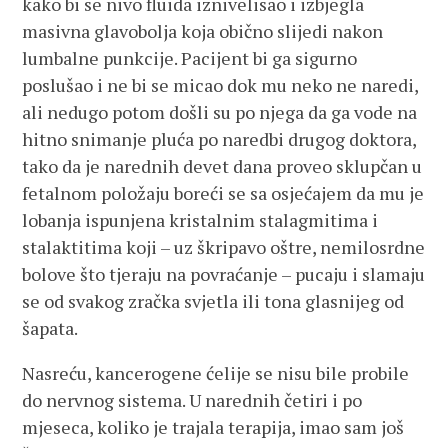
kako bi se nivo fluida iznivelisao i izbjegla
masivna glavobolja koja obično slijedi nakon
lumbalne punkcije. Pacijent bi ga sigurno
poslušao i ne bi se micao dok mu neko ne naredi,
ali nedugo potom došli su po njega da ga vode na
hitno snimanje pluća po naredbi drugog doktora,
tako da je narednih devet dana proveo sklupčan u
fetalnom položaju boreći se sa osjećajem da mu je
lobanja ispunjena kristalnim stalagmitima i
stalaktitima koji – uz škripavo oštre, nemilosrdne
bolove što tjeraju na povraćanje – pucaju i slamaju
se od svakog zračka svjetla ili tona glasnijeg od
šapata.
Nasreću, kancerogene ćelije se nisu bile probile
do nervnog sistema. U narednih četiri i po
mjeseca, koliko je trajala terapija, imao sam još