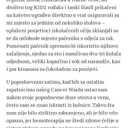
društvo tog R2D2 rođaka i tanki šlaufi prikačeni
na kateter ugrađen direktno u vrat osiguravali su
mi mjesto za jednim od nekoliko stolova –
uplašeni posjetioci iskolačenih očiju sklanjali su
se da oslobode mjesto paćeniku s odjela za rak.
Pomenuti paćenik spremno bi iskoristio njihovo
sažaljenje, sjedao za sto i naručivao dva-tri kolača
odjednom, veliki kapućino i sok od narandže, kao
i par kroasana sa čokoladom za ponijeti.
U popodnevnim satima, kad bih sa ostalim
sapatnicima našeg Cancer Warda ostao sam
nakon svoje popodnevne doze otrova u venu,
često sam se znao iskrasti iz bolnice. Takvo šta
nam nije bilo striktno zabranjeno, ali je bilo vrlo
opasno, jer hemoterapija ne štedi zdrave ćelije u