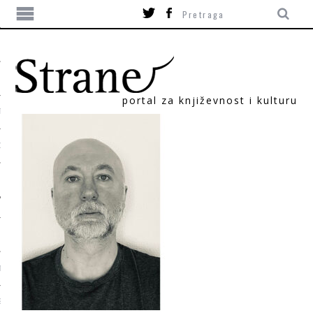
portal za književnost i kulturu
TIKA
ORI
T
SUM