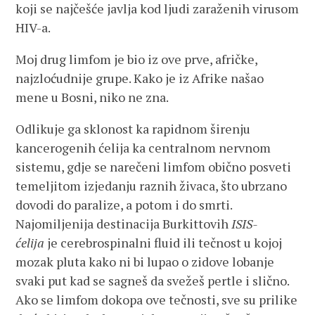
koji se najčešće javlja kod ljudi zaraženih virusom
HIV-a.
Moj drug limfom je bio iz ove prve, afričke,
najzloćudnije grupe. Kako je iz Afrike našao
mene u Bosni, niko ne zna.
Odlikuje ga sklonost ka rapidnom širenju
kancerogenih ćelija ka centralnom nervnom
sistemu, gdje se narečeni limfom obično posveti
temeljitom izjedanju raznih živaca, što ubrzano
dovodi do paralize, a potom i do smrti.
Najomiljenija destinacija Burkittovih
ISIS-
ćelija
je cerebrospinalni fluid ili tečnost u kojoj
mozak pluta kako ni bi lupao o zidove lobanje
svaki put kad se sagneš da svežeš pertle i slično.
Ako se limfom dokopa ove tečnosti, sve su prilike