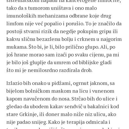
sistematskom napadu na kancerogene limfocite,
tako da s tumorom uništava i ono malo
imunoloških mehanizama odbrane koje drug
limfom nije već popalio i porušio. To je značilo da
postoji stvarni rizik da negdje pokupim gripu ili
kakvu sličnu bezazlenu bolju i crknem u najgorim
mukama. Što bi, je li, bilo prilično glupo. Ali, po
još hrane morao sam izaći po svaku cijenu, pa mi
je bilo još gluplje da umrem od biblijske gladi
što mi je nemilosrdno razdirala drob.
Izlazio bih onako u pidžami, ogrnut jaknom, sa
bijelom bolničkom maskom na licu i vunenom
kapom navučenom do nosa. Strčao bih do ulice i
gledao da ubodem kakav sendvič u bakalnici kod
stare Grkinje, ili doner malo niže niz ulicu, ako
nije padao snijeg. Kako je terapija odmicala i