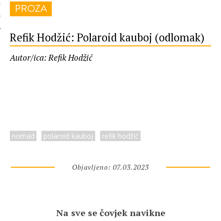
PROZA
 AUTORA
Refik Hodžić: Polaroid kauboj (odlomak)
Autor/ica: Refik Hodžić
nomad
polaroid kauboj
refik hodžić
Objavljeno: 07.03.2023
Na sve se čovjek navikne