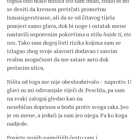
topila ono malo mišića što sam imao, znalo bi mi
se desiti da krenem pretrčati prometnu
Ismanigerstrasse, ali da se od čitavog tijela
pomjeri samo glava, dok bi noge i ostatak mene
nastavili usporenim pokretima u stilu
hajde ti, eto
nas
. Tako sam dugoj listi rizika kojima sam se
izlagao zbog svoje alavosti dodavao i sasvim
realnu mogućnost da me satare auto dok
prelazim ulicu.
Ništa od toga me nije obeshrabrivalo – naprotiv. U
glavi su mi odzvanjale riječi dr. Peschla, pa sam
na svaki zalogaj gledao kao na
nesebičan doprinos u borbi protiv svoga raka. Jeo
je on mene, a jedući ja sam jeo njega. Pa ko koga
nadjede.
Posjete svojih najmilijih često sam i