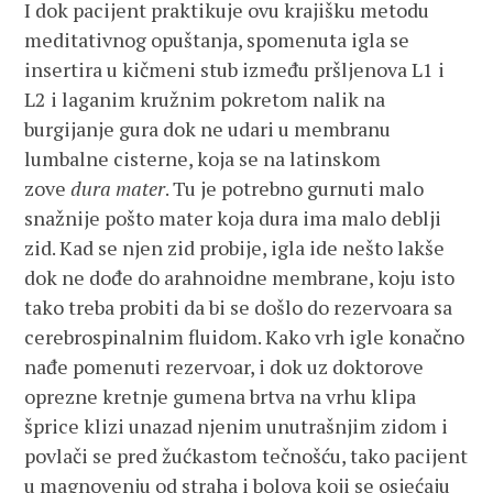
I dok pacijent praktikuje ovu krajišku metodu
meditativnog opuštanja, spomenuta igla se
insertira u kičmeni stub između pršljenova L1 i
L2 i laganim kružnim pokretom nalik na
burgijanje gura dok ne udari u membranu
lumbalne cisterne, koja se na latinskom
zove
dura mater
. Tu je potrebno gurnuti malo
snažnije pošto mater koja dura ima malo deblji
zid. Kad se njen zid probije, igla ide nešto lakše
dok ne dođe do arahnoidne membrane, koju isto
tako treba probiti da bi se došlo do rezervoara sa
cerebrospinalnim fluidom. Kako vrh igle konačno
nađe pomenuti rezervoar, i dok uz doktorove
oprezne kretnje gumena brtva na vrhu klipa
šprice klizi unazad njenim unutrašnjim zidom i
povlači se pred žućkastom tečnošću, tako pacijent
u magnovenju od straha i bolova koji se osjećaju