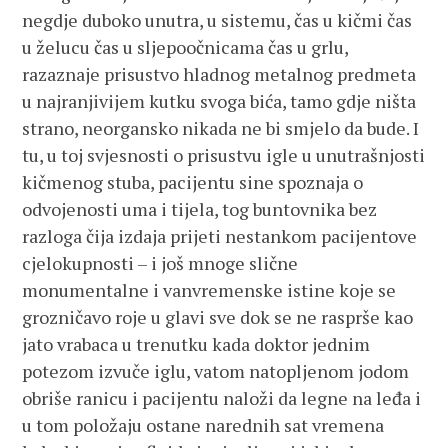
negdje duboko unutra, u sistemu, čas u kičmi čas
u želucu čas u sljepoočnicama čas u grlu,
razaznaje prisustvo hladnog metalnog predmeta
u najranjivijem kutku svoga bića, tamo gdje ništa
strano, neorgansko nikada ne bi smjelo da bude. I
tu, u toj svjesnosti o prisustvu igle u unutrašnjosti
kičmenog stuba, pacijentu sine spoznaja o
odvojenosti uma i tijela, tog buntovnika bez
razloga čija izdaja prijeti nestankom pacijentove
cjelokupnosti – i još mnoge slične
monumentalne i vanvremenske istine koje se
grozničavo roje u glavi sve dok se ne rasprše kao
jato vrabaca u trenutku kada doktor jednim
potezom izvuče iglu, vatom natopljenom jodom
obriše ranicu i pacijentu naloži da legne na leđa i
u tom položaju ostane narednih sat vremena