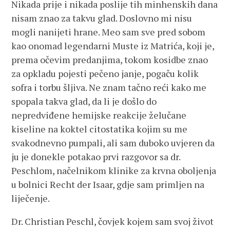
Nikada prije i nikada poslije tih minhenskih dana
nisam znao za takvu glad. Doslovno mi nisu
mogli nanijeti hrane. Meo sam sve pred sobom
kao onomad legendarni Muste iz Matrića, koji je,
prema očevim predanjima, tokom kosidbe znao
za opkladu pojesti pečeno janje, pogaču kolik
sofra i torbu šljiva. Ne znam tačno reći kako me
spopala takva glad, da li je došlo do
nepredviđene hemijske reakcije želučane
kiseline na koktel citostatika kojim su me
svakodnevno pumpali, ali sam duboko uvjeren da
ju je donekle potakao prvi razgovor sa dr.
Peschlom, načelnikom klinike za krvna oboljenja
u bolnici Recht der Isaar, gdje sam primljen na
liječenje.
Dr. Christian Peschl, čovjek kojem sam svoj život