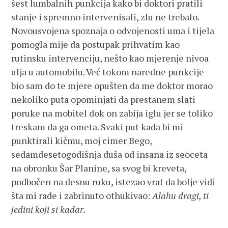
šest lumbalnih punkcija kako bi doktori pratili
stanje i spremno intervenisali, zlu ne trebalo.
Novousvojena spoznaja o odvojenosti uma i tijela
pomogla mije da postupak prihvatim kao
rutinsku intervenciju, nešto kao mjerenje nivoa
ulja u automobilu. Već tokom naredne punkcije
bio sam do te mjere opušten da me doktor morao
nekoliko puta opominjati da prestanem slati
poruke na mobitel dok on zabija iglu jer se toliko
treskam da ga ometa. Svaki put kada bi mi
punktirali kičmu, moj cimer Bego,
sedamdesetogodišnja duša od insana iz seoceta
na obronku Šar Planine, sa svog bi kreveta,
podbočen na desnu ruku, istezao vrat da bolje vidi
šta mi rade i zabrinuto othukivao:
Alahu dragi, ti
jedini koji si kadar.