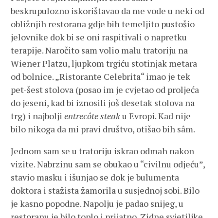
beskrupulozno iskorištavao da me vode u neki od
obližnjih restorana gdje bih temeljito pustošio
jelovnike dok bi se oni raspitivali o napretku
terapije. Naročito sam volio malu tratoriju na
Wiener Platzu, ljupkom trgiću stotinjak metara
od bolnice. „Ristorante Celebrita“ imao je tek
pet-šest stolova (posao im je cvjetao od proljeća
do jeseni, kad bi iznosili još desetak stolova na
trg) i najbolji
entrecôte steak
u Evropi. Kad nije
bilo nikoga da mi pravi društvo, otišao bih sâm.
Jednom sam se u tratoriju iskrao odmah nakon
vizite. Nabrzinu sam se obukao u “civilnu odjeću”,
stavio masku i išunjao se dok je bulumenta
doktora i stažista žamorila u susjednoj sobi. Bilo
je kasno popodne. Napolju je padao snijeg, u
restoranu je bilo toplo i prijatno. Zidne svjetiljke