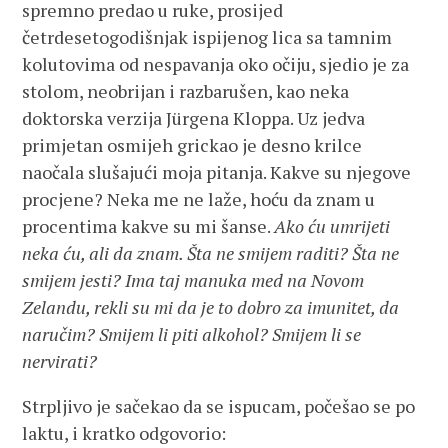
spremno predao u ruke, prosijed
četrdesetogodišnjak ispijenog lica sa tamnim
kolutovima od nespavanja oko očiju, sjedio je za
stolom, neobrijan i razbarušen, kao neka
doktorska verzija Jürgena Kloppa. Uz jedva
primjetan osmijeh grickao je desno krilce
naočala slušajući moja pitanja. Kakve su njegove
procjene? Neka me ne laže, hoću da znam u
procentima kakve su mi šanse.
Ako ću umrijeti
neka ću, ali da znam. Šta ne smijem raditi? Šta ne
smijem jesti? Ima taj manuka med na Novom
Zelandu, rekli su mi da je to dobro za imunitet, da
naručim? Smijem li piti alkohol? Smijem li se
nervirati?
Strpljivo je sačekao da se ispucam, počešao se po
laktu, i kratko odgovorio: