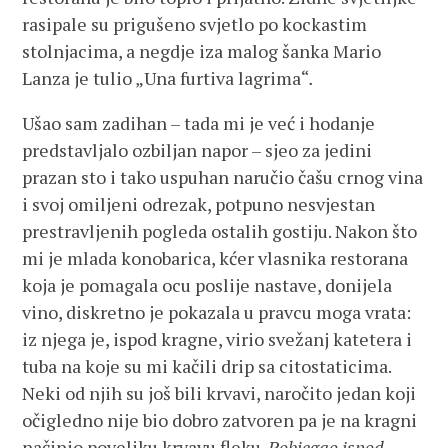
rasipale su prigušeno svjetlo po kockastim
stolnjacima, a negdje iza malog šanka Mario
Lanza je tulio „Una furtiva lagrima“
.
Ušao sam zadihan – tada mi je već i hodanje
predstavljalo ozbiljan napor – sjeo za jedini
prazan sto i tako uspuhan naručio čašu crnog vina
i svoj omiljeni odrezak, potpuno nesvjestan
prestravljenih pogleda ostalih gostiju. Nakon što
mi je mlada konobarica, kćer vlasnika restorana
koja je pomagala ocu poslije nastave, donijela
vino, diskretno je pokazala u pravcu moga vrata:
iz njega je, ispod kragne, virio svežanj katetera i
tuba na koje su mi kačili drip sa citostaticima.
Neki od njih su još bili krvavi, naročito jedan koji
očigledno nije bio dobro zatvoren pa je na kragni
načinio poveliku krvavu fleku.
Pobjegao ispod