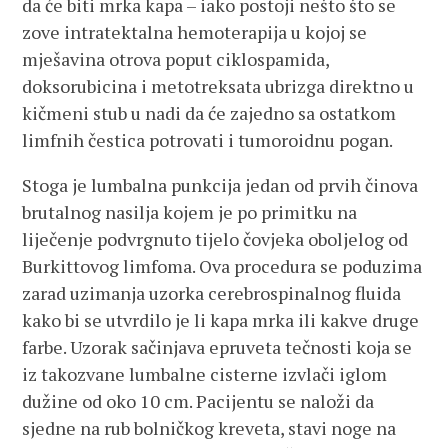
da će biti mrka kapa – iako postoji nešto što se
zove intratektalna hemoterapija u kojoj se
mješavina otrova poput ciklospamida,
doksorubicina i metotreksata ubrizga direktno u
kičmeni stub u nadi da će zajedno sa ostatkom
limfnih čestica potrovati i tumoroidnu pogan.
Stoga je lumbalna punkcija jedan od prvih činova
brutalnog nasilja kojem je po primitku na
liječenje podvrgnuto tijelo čovjeka oboljelog od
Burkittovog limfoma. Ova procedura se poduzima
zarad uzimanja uzorka cerebrospinalnog fluida
kako bi se utvrdilo je li kapa mrka ili kakve druge
farbe. Uzorak sačinjava epruveta tečnosti koja se
iz takozvane lumbalne cisterne izvlači iglom
dužine od oko 10 cm. Pacijentu se naloži da
sjedne na rub bolničkog kreveta, stavi noge na