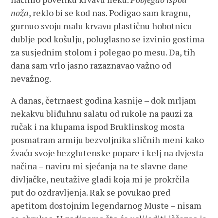
noža
, reklo bi se kod nas. Podigao sam kragnu,
gurnuo svoju malu krvavu plastičnu hobotnicu
dublje pod košulju, poluglasno se izvinio gostima
za susjednim stolom i polegao po mesu. Da, tih
dana sam vrlo jasno razaznavao važno od
nevažnog.
A danas, četrnaest godina kasnije – dok mrljam
nekakvu bliđuhnu salatu od rukole na pauzi za
ručak i na klupama ispod Bruklinskog mosta
posmatram armiju bezvoljnika sličnih meni kako
žvaću svoje bezglutenske popare i kelj na dvjesta
načina – naviru mi sjećanja na te slavne dane
divljačke, neutažive gladi koja mi je prokrčila
put do ozdravljenja. Rak se povukao pred
apetitom dostojnim legendarnog Muste – nisam