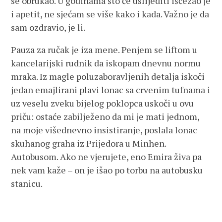
se obrukao. U godinama što će uslijediti iščezao je
i apetit, ne sjećam se više kako i kada. Važno je da
sam ozdravio, je li.
Pauza za ručak je iza mene. Penjem se liftom u
kancelarijski rudnik da iskopam dnevnu normu
mraka. Iz magle poluzaboravljenih detalja iskoči
jedan emajlirani plavi lonac sa crvenim tufnama i
uz veselu zveku bijelog poklopca uskoči u ovu
priču: ostaće zabilježeno da mi je mati jednom,
na moje višednevno insistiranje, poslala lonac
skuhanog graha iz Prijedora u Minhen.
Autobusom. Ako ne vjerujete, eno Emira živa pa
nek vam kaže – on je išao po torbu na autobusku
stanicu.