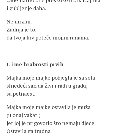
zanemarilo one preskoke u otkucajima
i gubljenje daha.
Ne mrzim.
Žudnja je to,
da tvoja krv poteče mojim ranama.
U ime hrabrosti prvih
Majka moje majke pobjegla je sa sela
slijedeći san da živi i radi u gradu,
sa petnaest.
Majka moje majke ostavila je muža
(u onaj vakat!)
jer joj je prigovorio što nemaju djece.
Ostavila ga trudna.