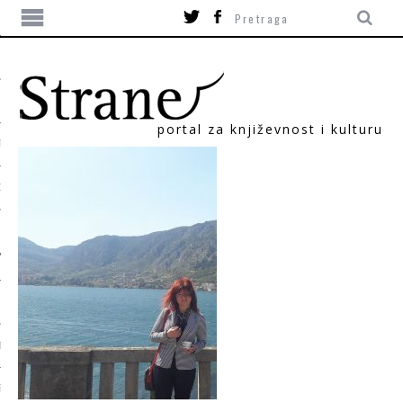
portal za književnost i kulturu
TIKA
ORI
T
SUM