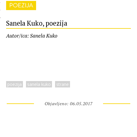
POEZIJA
 AUTORA
Sanela Kuko, poezija
Autor/ica: Sanela Kuko
poezija
sanela kuko
strane
Objavljeno: 06.05.2017