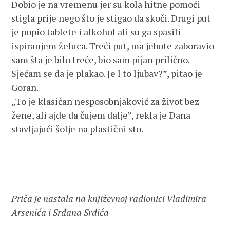
Dobio je na vremenu jer su kola hitne pomoći
stigla prije nego što je stigao da skoči. Drugi put
je popio tablete i alkohol ali su ga spasili
ispiranjem želuca. Treći put, ma jebote zaboravio
sam šta je bilo treće, bio sam pijan prilično.
Sjećam se da je plakao. Je l to ljubav?”, pitao je
Goran.
„To je klasičan nesposobnjaković za život bez
žene, ali ajde da čujem dalje”, rekla je Dana
stavljajući šolje na plastični sto.
Priča je nastala na književnoj radionici Vladimira
Arsenića i Srđana Srdića