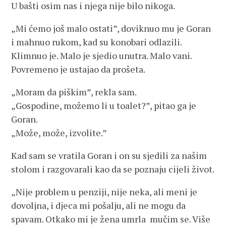
U bašti osim nas i njega nije bilo nikoga.
„Mi ćemo još malo ostati”, doviknuo mu je Goran
i mahnuo rukom, kad su konobari odlazili.
Klimnuo je. Malo je sjedio unutra. Malo vani.
Povremeno je ustajao da prošeta.
„Moram da piškim”, rekla sam.
„Gospodine, možemo li u toalet?”, pitao ga je
Goran.
„Može, može, izvolite.”
Kad sam se vratila Goran i on su sjedili za našim
stolom i razgovarali kao da se poznaju cijeli život.
„Nije problem u penziji, nije neka, ali meni je
dovoljna, i djeca mi pošalju, ali ne mogu da
spavam. Otkako mi je žena umrla mučim se. Više