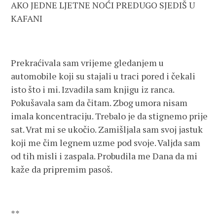
AKO JEDNE LJETNE NOĆI PREDUGO SJEDIŠ U
KAFANI
Prekraćivala sam vrijeme gledanjem u
automobile koji su stajali u traci pored i čekali
isto što i mi. Izvadila sam knjigu iz ranca.
Pokušavala sam da čitam. Zbog umora nisam
imala koncentraciju. Trebalo je da stignemo prije
sat. Vrat mi se ukočio. Zamišljala sam svoj jastuk
koji me čim legnem uzme pod svoje. Valjda sam
od tih misli i zaspala. Probudila me Dana da mi
kaže da pripremim pasoš.
**