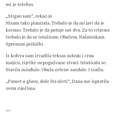
mi je telefon.
„Stigao sam”, rekao je.
Nisam tako planirala. Trebalo je da mi javi da je
krenuo. Trebalo je da putuje sat-dva. Za to vrijeme
trebalo je da se istuširam. Obučem. Našminkam.
Spremim psihički.
Iz kofera sam izvadila teksas suknju i crnu
majicu, rijetke nepogužvane stvari. Istuširala se.
Stavila minđuše. Obula zelene sandale. I izašla.
„Pamet u glavu, dole šta uleti”, Dana me ispratila
ovim riječima.
**