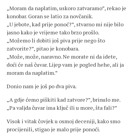
„Moram da naplatim, uskoro zatvaramo”, rekao je
konobar. Goran se latio za novčanik.
„U jebote, kad prije ponoć?”, stvarno mi nije bilo
jasno kako je vrijeme tako brzo prošlo.
„Možemo li dobiti još piva prije nego što
zatvorite?”, pitao je konobara.
„Može, može, naravno. Ne morate ni da idete,
doći će naš čuvar. Lijep vam je pogled hehe, ali ja
moram da naplatim.”
Donio nam je još po dva piva.
„A gdje ćemo piškiti kad zatvore?”, brinulo me.
„Pa valjda čuvar ima ključ ili u more, šta fali?”
Visok i vitak čovjek u osmoj deceniji, kako smo
procijenili, stigao je malo prije ponoći.