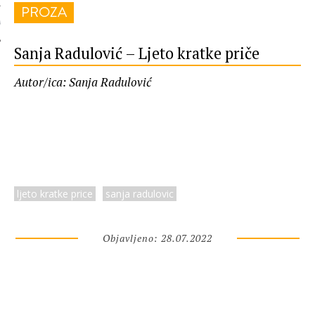
PROZA
 AUTORA
Sanja Radulović – Ljeto kratke priče
Autor/ica: Sanja Radulović
ljeto kratke price
sanja radulovic
Objavljeno: 28.07.2022