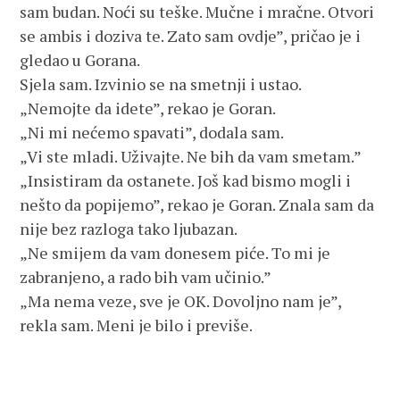
sam budan. Noći su teške. Mučne i mračne. Otvori
se ambis i doziva te. Zato sam ovdje”, pričao je i
gledao u Gorana.
Sjela sam. Izvinio se na smetnji i ustao.
„Nemojte da idete”, rekao je Goran.
„Ni mi nećemo spavati”, dodala sam.
„Vi ste mladi. Uživajte. Ne bih da vam smetam.”
„Insistiram da ostanete. Još kad bismo mogli i
nešto da popijemo”, rekao je Goran. Znala sam da
nije bez razloga tako ljubazan.
„Ne smijem da vam donesem piće. To mi je
zabranjeno, a rado bih vam učinio.”
„Ma nema veze, sve je OK. Dovoljno nam je”,
rekla sam. Meni je bilo i previše.