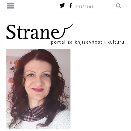
portal za književnost i kulturu
TIKA
ORI
T
SUM