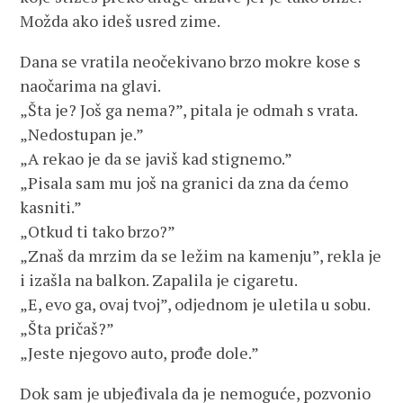
Možda ako ideš usred zime.
Dana se vratila neočekivano brzo mokre kose s
naočarima na glavi.
„Šta je? Još ga nema?”, pitala je odmah s vrata.
„Nedostupan je.”
„A rekao je da se javiš kad stignemo.”
„Pisala sam mu još na granici da zna da ćemo
kasniti.”
„Otkud ti tako brzo?”
„Znaš da mrzim da se ležim na kamenju”, rekla je
i izašla na balkon. Zapalila je cigaretu.
„E, evo ga, ovaj tvoj”, odjednom je uletila u sobu.
„Šta pričaš?”
„Jeste njegovo auto, prođe dole.”
Dok sam je ubjeđivala da je nemoguće, pozvonio