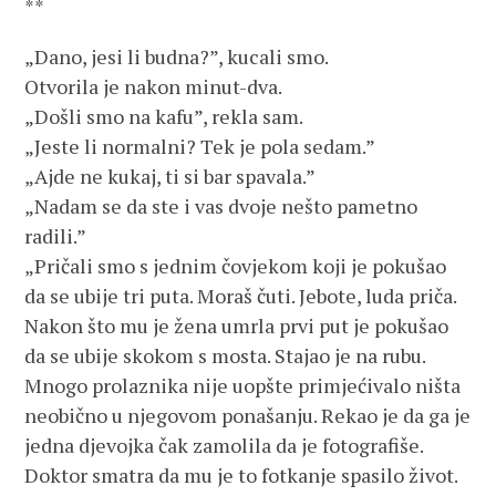
**
„Dano, jesi li budna?”, kucali smo.
Otvorila je nakon minut-dva.
„Došli smo na kafu”, rekla sam.
„Jeste li normalni? Tek je pola sedam.”
„Ajde ne kukaj, ti si bar spavala.”
„Nadam se da ste i vas dvoje nešto pametno
radili.”
„Pričali smo s jednim čovjekom koji je pokušao
da se ubije tri puta. Moraš čuti. Jebote, luda priča.
Nakon što mu je žena umrla prvi put je pokušao
da se ubije skokom s mosta. Stajao je na rubu.
Mnogo prolaznika nije uopšte primjećivalo ništa
neobično u njegovom ponašanju. Rekao je da ga je
jedna djevojka čak zamolila da je fotografiše.
Doktor smatra da mu je to fotkanje spasilo život.