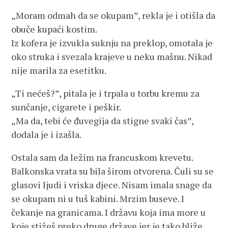
„Moram odmah da se okupam”, rekla je i otišla da
obuče kupaći kostim.
Iz kofera je izvukla suknju na preklop, omotala je
oko struka i svezala krajeve u neku mašnu. Nikad
nije marila za esetitku.
„Ti nećeš?”, pitala je i trpala u torbu kremu za
sunčanje, cigarete i peškir.
„Ma da, tebi će đuvegija da stigne svaki čas”,
dodala je i izašla.
Ostala sam da ležim na francuskom krevetu.
Balkonska vrata su bila širom otvorena. Čuli su se
glasovi ljudi i vriska djece. Nisam imala snage da
se okupam ni u tuš kabini. Mrzim buseve. I
čekanje na granicama. I državu koja ima more u
koje stižeš preko druge države jer je tako bliže.