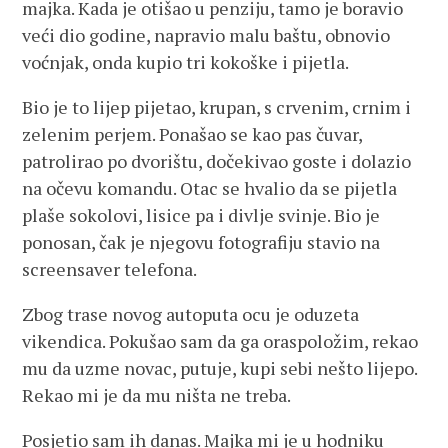
majka. Kada je otišao u penziju, tamo je boravio
veći dio godine, napravio malu baštu, obnovio
voćnjak, onda kupio tri kokoške i pijetla.
Bio je to lijep pijetao, krupan, s crvenim, crnim i
zelenim perjem. Ponašao se kao pas čuvar,
patrolirao po dvorištu, dočekivao goste i dolazio
na očevu komandu. Otac se hvalio da se pijetla
plaše sokolovi, lisice pa i divlje svinje. Bio je
ponosan, čak je njegovu fotografiju stavio na
screensaver telefona.
Zbog trase novog autoputa ocu je oduzeta
vikendica. Pokušao sam da ga oraspoložim, rekao
mu da uzme novac, putuje, kupi sebi nešto lijepo.
Rekao mi je da mu ništa ne treba.
Posjetio sam ih danas. Majka mi je u hodniku