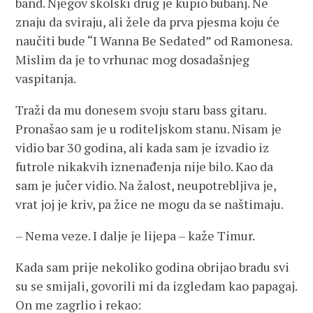
band. Njegov školski drug je kupio bubanj. Ne
znaju da sviraju, ali žele da prva pjesma koju će
naučiti bude “I Wanna Be Sedated” od Ramonesa.
Mislim da je to vrhunac mog dosadašnjeg
vaspitanja.
Traži da mu donesem svoju staru bass gitaru.
Pronašao sam je u roditeljskom stanu. Nisam je
vidio bar 30 godina, ali kada sam je izvadio iz
futrole nikakvih iznenađenja nije bilo. Kao da
sam je jučer vidio. Na žalost, neupotrebljiva je,
vrat joj je kriv, pa žice ne mogu da se naštimaju.
– Nema veze. I dalje je lijepa – kaže Timur.
Kada sam prije nekoliko godina obrijao bradu svi
su se smijali, govorili mi da izgledam kao papagaj.
On me zagrlio i rekao: