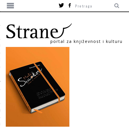
portal za književnost i kulturu
TIKA
ORI
T
SUM