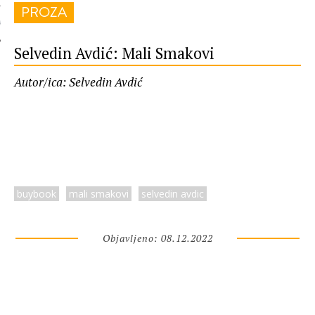
PROZA
 AUTORA
Selvedin Avdić: Mali Smakovi
Autor/ica: Selvedin Avdić
buybook
mali smakovi
selvedin avdic
Objavljeno: 08.12.2022