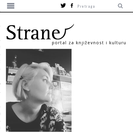
portal za književnost i kulturu
TIKA
ORI
T
SUM