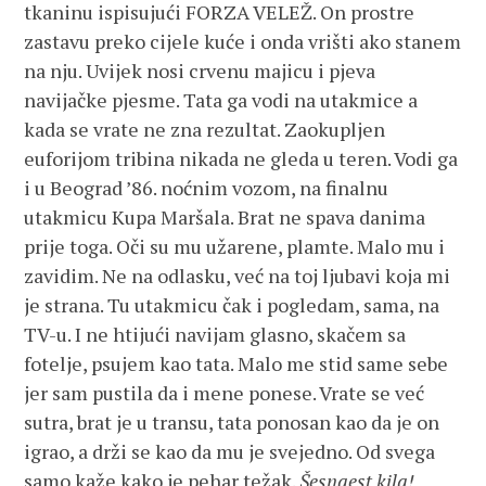
tkaninu ispisujući FORZA VELEŽ. On prostre
zastavu preko cijele kuće i onda vrišti ako stanem
na nju. Uvijek nosi crvenu majicu i pjeva
navijačke pjesme. Tata ga vodi na utakmice a
kada se vrate ne zna rezultat. Zaokupljen
euforijom tribina nikada ne gleda u teren. Vodi ga
i u Beograd ’86. noćnim vozom, na finalnu
utakmicu Kupa Maršala. Brat ne spava danima
prije toga. Oči su mu užarene, plamte. Malo mu i
zavidim. Ne na odlasku, već na toj ljubavi koja mi
je strana. Tu utakmicu čak i pogledam, sama, na
TV-u. I ne htijući navijam glasno, skačem sa
fotelje, psujem kao tata. Malo me stid same sebe
jer sam pustila da i mene ponese. Vrate se već
sutra, brat je u transu, tata ponosan kao da je on
igrao, a drži se kao da mu je svejedno. Od svega
samo kaže kako je pehar težak.
Šesnaest kila!