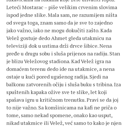
Leteći Mostarac – piše velikim crvenim slovima
ispod jedne slike. Mala sam, ne razumijem ništa
od svega toga, znam samo da je sve to zajedno
jako važno, iako ne mogu dokučiti zašto. Kada
Velež gostuje dedo Ahmet gleda utakmicu na
televiziji dok u ustima drži drvce šibice. Nena
pređe u drugu sobu i sluša prijenos na radiju. Stan
je blizu Veležovog stadiona. Kad Velež igra na
domaćem terenu dedo ide na utakmice, a nena
ostaje u kući pored ugašenog radija. Sjedi na
balkonu zatvorenih očiju i sluša buku s tribina. Iza
spuštenih kapaka ožive sve te slike, let koji
spašava igru u kritičnom trenutku. Pravi se da joj
to nije važno. Sa komšinicama na kafi ne priča o
tome, samo nekad spomene, onako kao usput,
nikad utakmice ili Velež, već samo to kako je njen