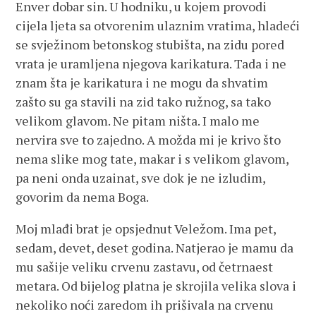
Enver dobar sin. U hodniku, u kojem provodi
cijela ljeta sa otvorenim ulaznim vratima, hladeći
se svježinom betonskog stubišta, na zidu pored
vrata je uramljena njegova karikatura. Tada i ne
znam šta je karikatura i ne mogu da shvatim
zašto su ga stavili na zid tako ružnog, sa tako
velikom glavom. Ne pitam ništa. I malo me
nervira sve to zajedno. A možda mi je krivo što
nema slike mog tate, makar i s velikom glavom,
pa neni onda uzainat, sve dok je ne izludim,
govorim da nema Boga.
Moj mlađi brat je opsjednut Veležom. Ima pet,
sedam, devet, deset godina. Natjerao je mamu da
mu sašije veliku crvenu zastavu, od četrnaest
metara. Od bijelog platna je skrojila velika slova i
nekoliko noći zaredom ih prišivala na crvenu