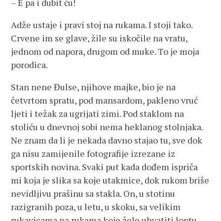
– E pa i dubit ću!
Adže ustaje i pravi stoj na rukama. I stoji tako.
Crvene im se glave, žile su iskočile na vratu,
jednom od napora, drugom od muke. To je moja
porodica.
Stan nene Đulse, njihove majke, bio je na
četvrtom spratu, pod mansardom, pakleno vruć
ljeti i težak za ugrijati zimi. Pod staklom na
stoliću u dnevnoj sobi nema heklanog stolnjaka.
Ne znam da li je nekada davno stajao tu, sve dok
ga nisu zamijenile fotografije izrezane iz
sportskih novina. Svaki put kada dođem ispriča
mi koja je slika sa koje utakmice, dok rukom briše
nevidljivu prašinu sa stakla. On, u stotinu
razigranih poza, u letu, u skoku, sa velikim
rukavicama na rukama koje žele uhvatiti loptu.