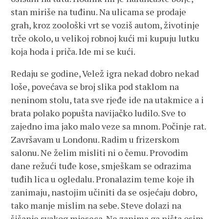
stan miriše na tuđinu. Na ulicama se prodaje
grah, kroz zoološki vrt se voziš autom, životinje
trče okolo, u velikoj robnoj kući mi kupuju lutku
koja hoda i priča. Ide mi se kući.
Redaju se godine, Velež igra nekad dobro nekad
loše, povećava se broj slika pod staklom na
neninom stolu, tata sve rjeđe ide na utakmice a i
brata polako popušta navijačko ludilo. Sve to
zajedno ima jako malo veze sa mnom. Počinje rat.
Završavam u Londonu. Radim u frizerskom
salonu. Ne želim misliti ni o čemu. Provodim
dane režući tuđe kose, smješkam se odrazima
tuđih lica u ogledalu. Pronalazim teme koje ih
zanimaju, nastojim učiniti da se osjećaju dobro,
tako manje mislim na sebe. Steve dolazi na
šišanje svakog mjeseca. Ne zanima ga ništa osim