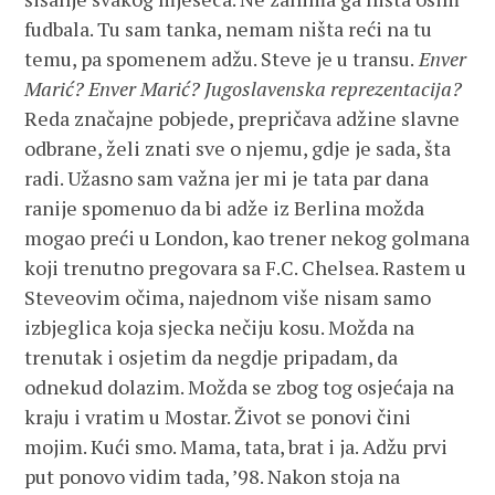
fudbala. Tu sam tanka, nemam ništa reći na tu
temu, pa spomenem adžu. Steve je u transu.
Enver
Marić? Enver Marić? Jugoslavenska reprezentacija?
Reda značajne pobjede, prepričava adžine slavne
odbrane, želi znati sve o njemu, gdje je sada, šta
radi. Užasno sam važna jer mi je tata par dana
ranije spomenuo da bi adže iz Berlina možda
mogao preći u London, kao trener nekog golmana
koji trenutno pregovara sa F.C. Chelsea. Rastem u
Steveovim očima, najednom više nisam samo
izbjeglica koja sjecka nečiju kosu. Možda na
trenutak i osjetim da negdje pripadam, da
odnekud dolazim. Možda se zbog tog osjećaja na
kraju i vratim u Mostar. Život se ponovi čini
mojim. Kući smo. Mama, tata, brat i ja. Adžu prvi
put ponovo vidim tada, ’98. Nakon stoja na