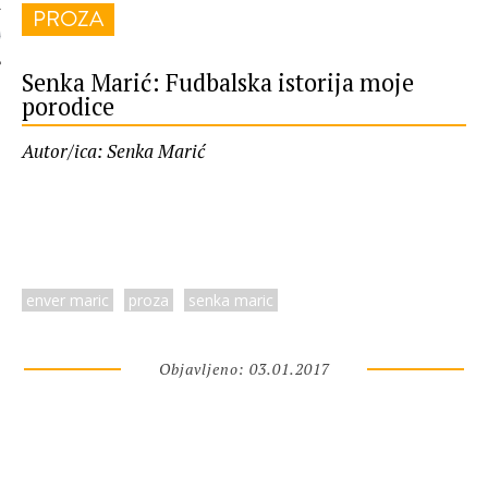
PROZA
 AUTORA
Senka Marić: Fudbalska istorija moje
porodice
Autor/ica: Senka Marić
enver maric
proza
senka maric
Objavljeno: 03.01.2017