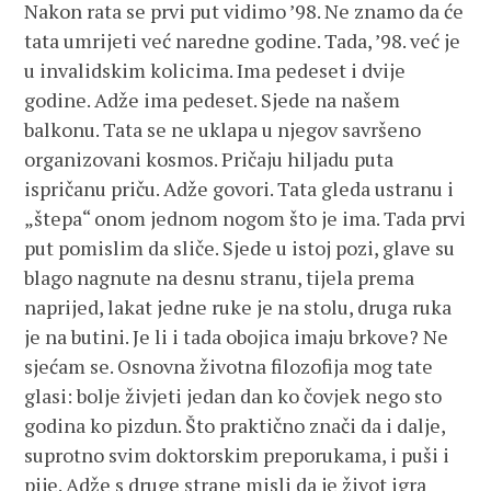
Nakon rata se prvi put vidimo ’98. Ne znamo da će
tata umrijeti već naredne godine. Tada, ’98. već je
u invalidskim kolicima. Ima pedeset i dvije
godine. Adže ima pedeset. Sjede na našem
balkonu. Tata se ne uklapa u njegov savršeno
organizovani kosmos. Pričaju hiljadu puta
ispričanu priču. Adže govori. Tata gleda ustranu i
„štepa“ onom jednom nogom što je ima. Tada prvi
put pomislim da sliče. Sjede u istoj pozi, glave su
blago nagnute na desnu stranu, tijela prema
naprijed, lakat jedne ruke je na stolu, druga ruka
je na butini. Je li i tada obojica imaju brkove? Ne
sjećam se. Osnovna životna filozofija mog tate
glasi: bolje živjeti jedan dan ko čovjek nego sto
godina ko pizdun. Što praktično znači da i dalje,
suprotno svim doktorskim preporukama, i puši i
pije. Adže s druge strane misli da je život igra