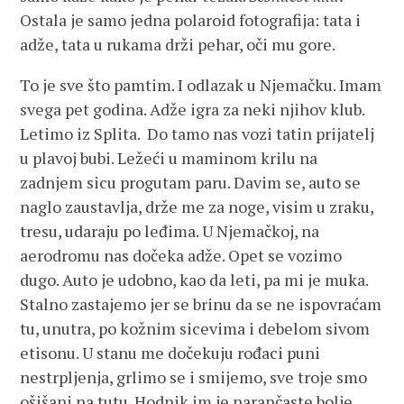
Ostala je samo jedna polaroid fotografija: tata i
adže, tata u rukama drži pehar, oči mu gore.
To je sve što pamtim. I odlazak u Njemačku. Imam
svega pet godina. Adže igra za neki njihov klub.
Letimo iz Splita. Do tamo nas vozi tatin prijatelj
u plavoj bubi. Ležeći u maminom krilu na
zadnjem sicu progutam paru. Davim se, auto se
naglo zaustavlja, drže me za noge, visim u zraku,
tresu, udaraju po leđima. U Njemačkoj, na
aerodromu nas dočeka adže. Opet se vozimo
dugo. Auto je udobno, kao da leti, pa mi je muka.
Stalno zastajemo jer se brinu da se ne ispovraćam
tu, unutra, po kožnim sicevima i debelom sivom
etisonu. U stanu me dočekuju rođaci puni
nestrpljenja, grlimo se i smijemo, sve troje smo
ošišani na tutu. Hodnik im je narančaste bolje,