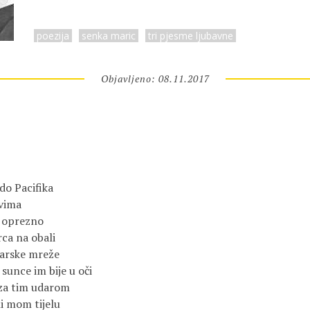
poezija
senka maric
tri pjesme ljubavne
Objavljeno: 08.11.2017
do Pacifika
ovima
i oprezno
rca na obali
barske mreže
, sunce im bije u oči
za tim udarom
ni mom tijelu