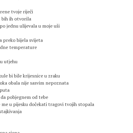
ene tvoje riječi
bih ih otvorila
po jednu ulijevala u moje uši
 preko bijela svijeta
godne temperature
u utjehu
ule bi bile krijesnice u zraku
iroka obala nije sasvim nepoznata
 puta
m da pobjegnem od tebe
 me u pijesku dočekati tragovi tvojih stopala
tajkivanja
asna sjena