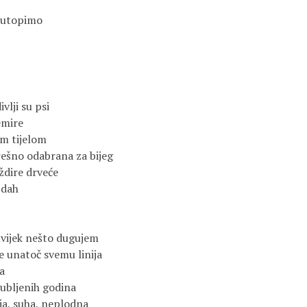
 utopimo
ivlji su psi
emire
im tijelom
rešno odabrana za bijeg
ždire drveće
 dah
uvijek nešto dugujem
e unatoč svemu linija
a
zgubljenih godina
ja, suha, neplodna