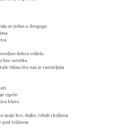
evaju se jedan u drugoga
tima
kova
dovoljno dobro voljela
lo bez ostatka
ale tišinu što nas je rastavljala
ati
je cipele
 živo blato
u moje lice, dojke, trbuh i koljena
ome pod težinom