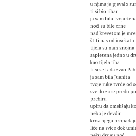
u njima je pjevalo su
ti si bio ribar
ja sam bila tvoja žen
noći su bile crne
nad krevetom je mre
štiti nas od insekata
tijela su nam znojna
sapletena jedno u dr
kao tijela riba
ti si se tada zvao Pab
ja sam bila Juanita
tvoje ruke tvrde od s
sve do zore predu po
prebiru
upiru da omekšaju ko
nebo je đevđir
kroz njega propadaju
liče na svice dok umi
neku drugu noć