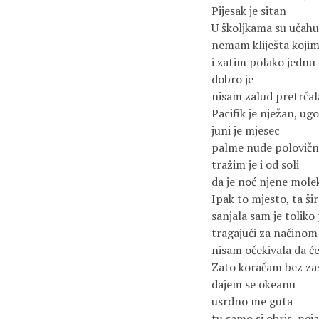
Pijesak je sitan
U školjkama su učahur
nemam kliješta kojim 
i zatim polako jednu 
dobro je
nisam zalud pretrčala
Pacifik je nježan, u
juni je mjesec
palme nude polovičn
tražim je i od soli
da je noć njene molek
Ipak to mjesto, ta š
sanjala sam je toliko
tragajući za načino
nisam očekivala da će
Zato koračam bez zas
dajem se okeanu
usrdno me guta
tu samo si obris, nej