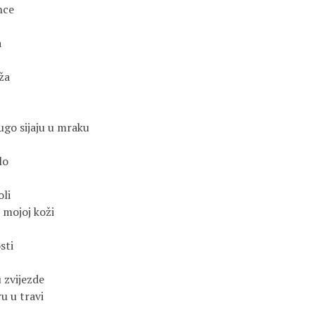
nce
a
ža
ugo sijaju u mraku
lo
oli
 mojoj koži
sti
 zvijezde
ru u travi