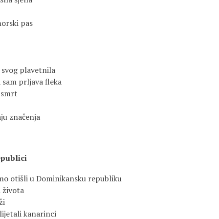
morski pas
 svog plavetnila
sam prljava fleka
 smrt
aju značenja
publici
o otišli u Dominikansku republiku
a života
ži
ijetali kanarinci