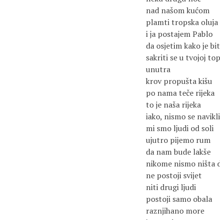
nad našom kućom
plamti tropska oluja
i ja postajem Pablo
da osjetim kako je bit
sakriti se u tvojoj top
unutra
krov propušta kišu
po nama teče rijeka
to je naša rijeka
iako, nismo se navikl
mi smo ljudi od soli
ujutro pijemo rum
da nam bude lakše
nikome nismo ništa 
ne postoji svijet
niti drugi ljudi
postoji samo obala
raznjihano more