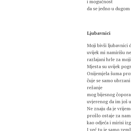
i mogućnost
da se jedno u dugom
Ljubavnici
Moji bivši ljubavnici d
uvijek mi namirišu n
razlajani hrle za moj
Mjesta su uvijek pog
Onijemjela šuma pro
čuje se samo ubrzani
režanje
mog bijesnog čopora
uvjerenog da im još 
Ne znaju da je vrijem
prošlo ostaje za nam
kao odjeća i mirisi i
I već tu je samo zeml