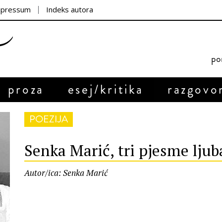
mpressum
Indeks autora
por
proza
esej/kritika
razgovo
POEZIJA
Senka Marić, tri pjesme lju
Autor/ica: Senka Marić