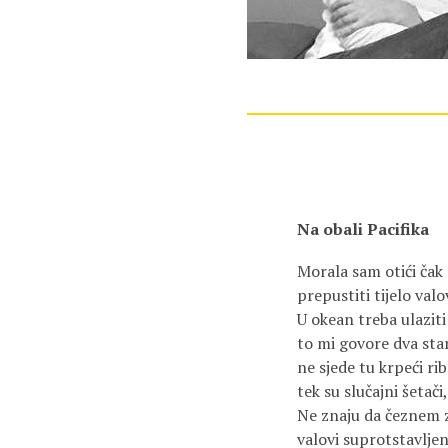
Na obali Pacifika
Morala sam otići čak 
prepustiti tijelo val
U okean treba ulazit
to mi govore dva sta
ne sjede tu krpeći ri
tek su slučajni šetači
Ne znaju da čeznem 
valovi suprotstavlje