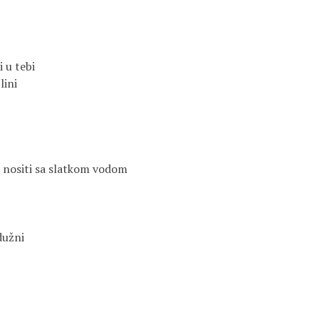
i u tebi
lini
i nositi sa slatkom vodom
dužni