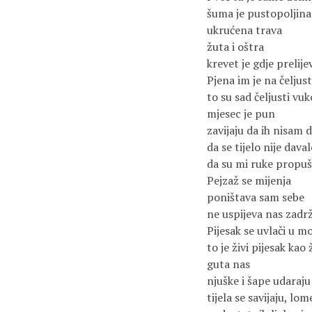
šuma je pustopoljina
ukrućena trava
žuta i oštra
krevet je gdje prelij
Pjena im je na čeljus
to su sad čeljusti vu
mjesec je pun
zavijaju da ih nisam 
da se tijelo nije dava
da su mi ruke propušt
Pejzaž se mijenja
poništava sam sebe
ne uspijeva nas zadrž
Pijesak se uvlači u mo
to je živi pijesak kao
guta nas
njuške i šape udaraju 
tijela se savijaju, l