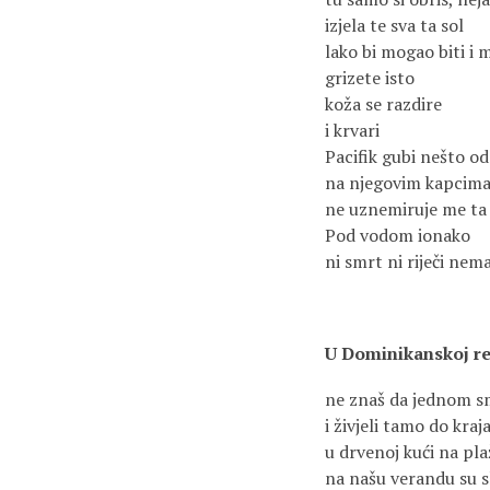
izjela te sva ta sol
lako bi mogao biti i 
grizete isto
koža se razdire
i krvari
Pacifik gubi nešto od
na njegovim kapcima 
ne uznemiruje me ta
Pod vodom ionako
ni smrt ni riječi nem
U Dominikanskoj re
ne znaš da jednom sm
i živjeli tamo do kraj
u drvenoj kući na pla
na našu verandu su sl