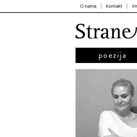
O nama
Kontakt
I
poezija