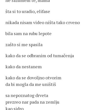
ne razumem te, mama
šta si to uradio, elifase
nikada nisam video ništa tako crveno
bila sam na rubu lepote
zašto si me spasila
kako da se odbranim od tumačenja
kako da nestanem
kako da se dovoljno otvorim
da bi mogla da me uništiš
sa nepoznatog drveta
prezreo nar pada na zemlju
kao sidro