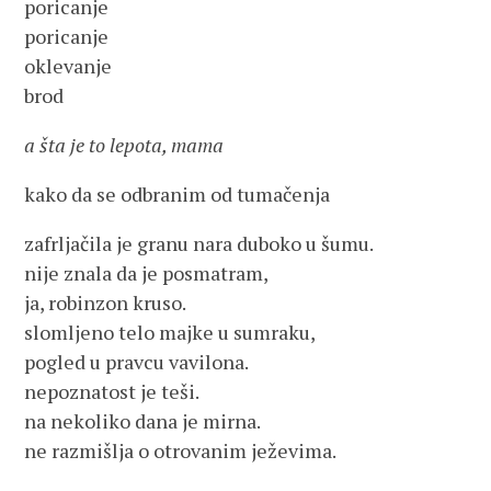
poricanje
poricanje
oklevanje
brod
a šta je to lepota, mama
kako da se odbranim od tumačenja
zafrljačila je granu nara duboko u šumu.
nije znala da je posmatram,
ja, robinzon kruso.
slomljeno telo majke u sumraku,
pogled u pravcu vavilona.
nepoznatost je teši.
na nekoliko dana je mirna.
ne razmišlja o otrovanim ježevima.