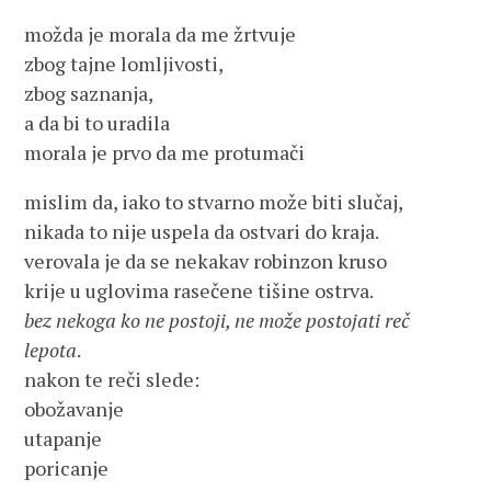
možda je morala da me žrtvuje
zbog tajne lomljivosti,
zbog saznanja,
a da bi to uradila
morala je prvo da me protumači
mislim da, iako to stvarno može biti slučaj,
nikada to nije uspela da ostvari do kraja.
verovala je da se nekakav robinzon kruso
krije u uglovima rasečene tišine ostrva.
bez nekoga ko ne postoji, ne može postojati reč
lepota
.
nakon te reči slede:
obožavanje
utapanje
poricanje