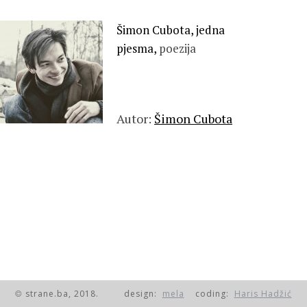
Šimon Cubota, jedna
pjesma,
poezija
Autor:
Šimon Cubota
strane.ba, 2018.
design:
mela
coding:
Haris Hadžić
©