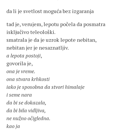
da li je svetlost moguća bez izgaranja
tad je, verujem, lepotu počela da posmatra
isključivo teleološki.
smatrala je da je uzrok lepote nebitan,
nebitan jer je nesaznatljiv.
a
lepota
postoji
,
govorila je,
ona je vreme.
ona stvara krhkosti
iako je sposobna da stvori himalaje
i seme nara
da bi se dokazala,
da bi bila vidljiva,
ne nužno očigledna.
kao ja