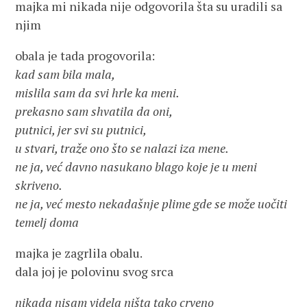
majka mi nikada nije odgovorila šta su uradili sa
njim
obala je tada progovorila:
kad sam bila mala,
mislila sam da svi hrle ka meni.
prekasno sam shvatila da oni,
putnici, jer svi su putnici,
u stvari, traže ono što se nalazi iza mene.
ne ja, već davno nasukano blago koje je u meni
skriveno.
ne ja, već mesto nekadašnje plime gde se može uočiti
temelj doma
majka je zagrlila obalu.
dala joj je polovinu svog srca
nikada nisam videla ništa tako crveno