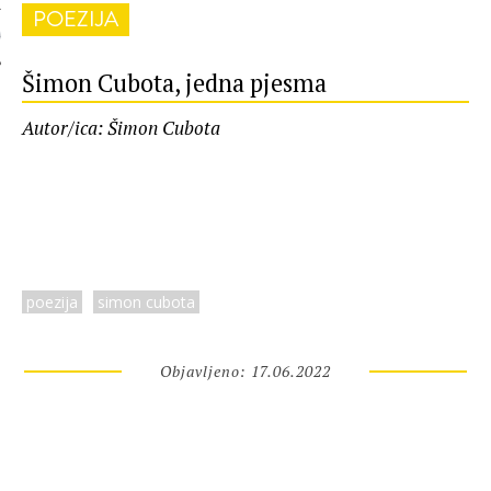
POEZIJA
 AUTORA
Šimon Cubota, jedna pjesma
Autor/ica: Šimon Cubota
poezija
simon cubota
Objavljeno: 17.06.2022