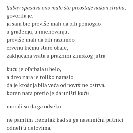
ljubav spasava ono malo što preostaje nakon straha,
govorila je.
ja sam bio previše mali da bih pomogao
u građenju, u imenovanju,
previše mali da bih razumeo
crvenu kičmu stare obale,
zaključana vrata u praznini zimskog jutra
kuću je ofarbala u belo,
a drvo nara je toliko naraslo
da je krošnja bila veća od površine ostrva.
koren nara pretio je da uništi kuću
morali su da ga odseku
ne pamtim trenutak kad su ga nasumični putnici
odneli u delovima.