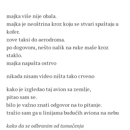
majka više nije obala.
majka je neoštrina kroz koju se stvari spuštaju u
kofer.
zove taksi do aerodroma.
po dogovoru, nešto nalik na ruke maše kroz
staklo.
majka napušta ostrvo
nikada nisam video ništa tako crveno
kako je izgledao taj avion sa zemlje,
pitao sam se.
bilo je važno znati odgovor na to pitanje.
tražio sam ga u linijama budućih aviona na nebu
kako da se odbranim od tumačenja