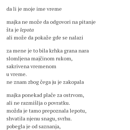
da li je moje ime vreme
majka ne može da odgovori na pitanje
šta je
lepota
ali može da pokaže gde se nalazi
za mene je to bila krhka grana nara
slomljena majčinom rukom,
sakrivena vremenom
u vreme.
ne znam zbog čega ju je zakopala
majka ponekad plače za ostrvom,
ali ne razmišlja o povratku.
možda je tamo prepoznala lepotu,
shvatila njenu snagu, svrhu.
pobegla je od saznanja,