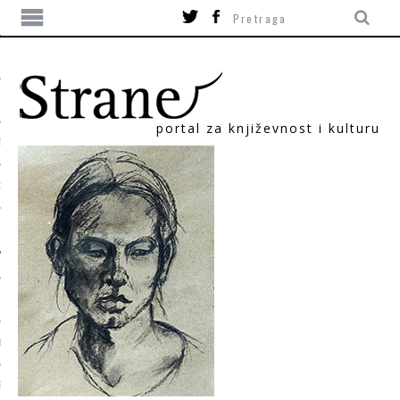
portal za književnost i kulturu
TIKA
ORI
T
SUM