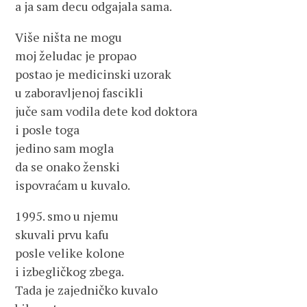
a ja sam decu odgajala sama.
Više ništa ne mogu
moj želudac je propao
postao je medicinski uzorak
u zaboravljenoj fascikli
juče sam vodila dete kod doktora
i posle toga
jedino sam mogla
da se onako ženski
ispovraćam u kuvalo.
1995. smo u njemu
skuvali prvu kafu
posle velike kolone
i izbegličkog zbega.
Tada je zajedničko kuvalo