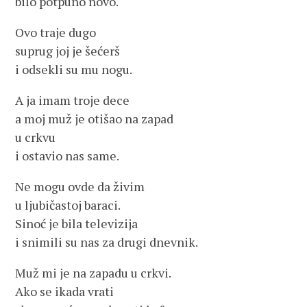
bilo potpuno novo.
Ovo traje dugo
suprug joj je šećerš
i odsekli su mu nogu.
A ja imam troje dece
a moj muž je otišao na zapad
u crkvu
i ostavio nas same.
Ne mogu ovde da živim
u ljubičastoj baraci.
Sinoć je bila televizija
i snimili su nas za drugi dnevnik.
Muž mi je na zapadu u crkvi.
Ako se ikada vrati