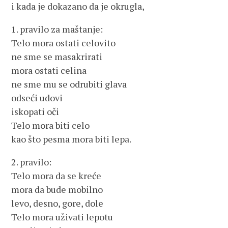
i kada je dokazano da je okrugla,
1. pravilo za maštanje:
Telo mora ostati celovito
ne sme se masakrirati
mora ostati celina
ne sme mu se odrubiti glava
odseći udovi
iskopati oči
Telo mora biti celo
kao što pesma mora biti lepa.
2. pravilo:
Telo mora da se kreće
mora da bude mobilno
levo, desno, gore, dole
Telo mora uživati lepotu