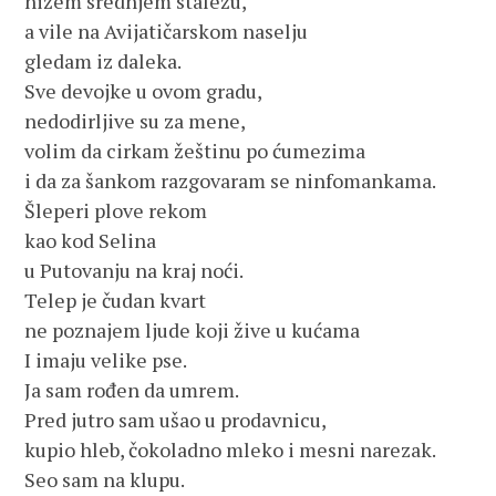
nižem srednjem staležu,
a vile na Avijatičarskom naselju
gledam iz daleka.
Sve devojke u ovom gradu,
nedodirljive su za mene,
volim da cirkam žeštinu po ćumezima
i da za šankom razgovaram se ninfomankama.
Šleperi plove rekom
kao kod Selina
u Putovanju na kraj noći.
Telep je čudan kvart
ne poznajem ljude koji žive u kućama
I imaju velike pse.
Ja sam rođen da umrem.
Pred jutro sam ušao u prodavnicu,
kupio hleb, čokoladno mleko i mesni narezak.
Seo sam na klupu.