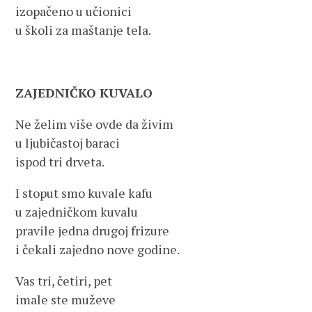
izopačeno u učionici
u školi za maštanje tela.
ZAJEDNIČKO KUVALO
Ne želim više ovde da živim
u ljubičastoj baraci
ispod tri drveta.
I stoput smo kuvale kafu
u zajedničkom kuvalu
pravile јedna drugoj frizure
i čekali zajedno nove godine.
Vas tri, četiri, pet
imale ste muževe