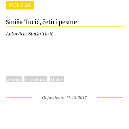
POEZIJA
 AUTORA
Siniša Tucić, četiri pesme
Autor/ica: Siniša Tucić
poezija
sinisa tucic
strane
Objavljeno: 17.12.2017