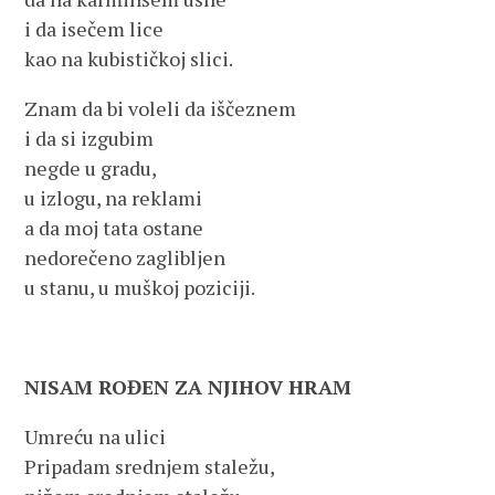
i da isečem lice
kao na kubističkoj slici.
Znam da bi voleli da iščeznem
i da si izgubim
negde u gradu,
u izlogu, na reklami
a da moj tata ostane
nedorečeno zaglibljen
u stanu, u muškoj poziciji.
NISAM ROĐEN ZA NJIHOV HRAM
Umreću na ulici
Pripadam srednjem staležu,