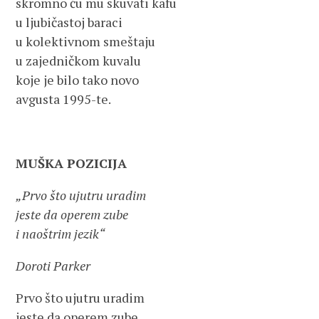
skromno ću mu skuvati kafu
u ljubičastoj baraci
u kolektivnom smeštaju
u zajedničkom kuvalu
koje je bilo tako novo
avgusta 1995-te.
MUŠKA POZICIJA
„Prvo što ujutru uradim
jeste da operem zube
i naoštrim jezik“
Doroti Parker
Prvo što ujutru uradim
jeste da operem zube