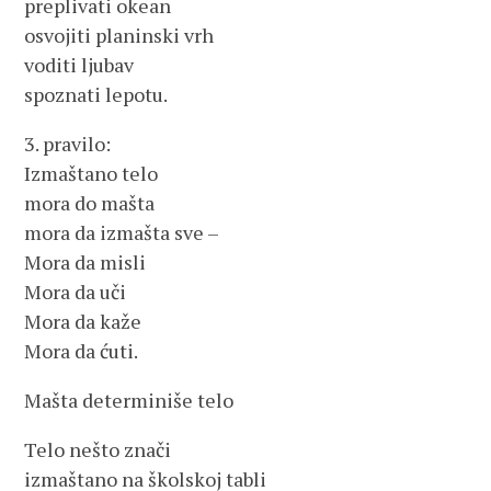
preplivati okean
osvojiti planinski vrh
voditi ljubav
spoznati lepotu.
3. pravilo:
Izmaštano telo
mora do mašta
mora da izmašta sve –
Mora da misli
Mora da uči
Mora da kaže
Mora da ćuti.
Mašta determiniše telo
Telo nešto znači
izmaštano na školskoj tabli