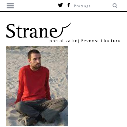
portal za književnost i kulturu
TIKA
ORI
T
SUM