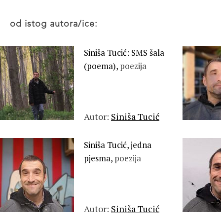
od istog autora/ice:
Siniša Tucić: SMS šala
(poema),
poezija
Autor:
Siniša Tucić
Siniša Tucić, jedna
pjesma,
poezija
Autor:
Siniša Tucić