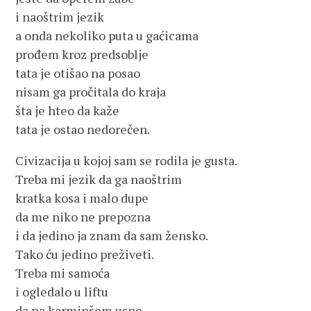
i naoštrim jezik
a onda nekoliko puta u gaćicama
prođem kroz predsoblje
tata je otišao na posao
nisam ga pročitala do kraja
šta je hteo da kaže
tata je ostao nedorečen.
Civizacija u kojoj sam se rodila je gusta.
Treba mi jezik da ga naoštrim
kratka kosa i malo dupe
da me niko ne prepozna
i da jedino ja znam da sam žensko.
Tako ću jedino preživeti.
Treba mi samoća
i ogledalo u liftu
da na karminšem usne