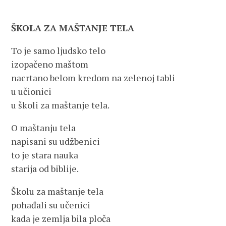
ŠKOLA ZA MAŠTANJE TELA
To je samo ljudsko telo
izopačeno maštom
nacrtano belom kredom na zelenoj tabli
u učionici
u školi za maštanje tela.
O maštanju tela
napisani su udžbenici
to je stara nauka
starija od biblije.
Školu za maštanje tela
pohađali su učenici
kada je zemlja bila ploča