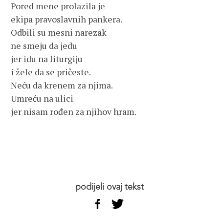
Pored mene prolazila je
ekipa pravoslavnih pankera.
Odbili su mesni narezak
ne smeju da jedu
jer idu na liturgiju
i žele da se pričeste.
Neću da krenem za njima.
Umreću na ulici
jer nisam rođen za njihov hram.
podijeli ovaj tekst