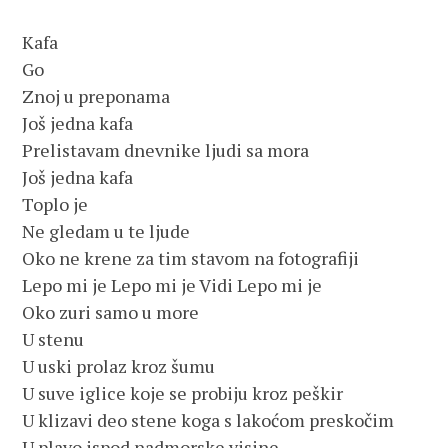
Kafa

Go

Znoj u preponama

Još jedna kafa

Prelistavam dnevnike ljudi sa mora

Još jedna kafa

Toplo je

Ne gledam u te ljude

Oko ne krene za tim stavom na fotografiji

Lepo mi je Lepo mi je Vidi Lepo mi je

Oko zuri samo u more

U stenu

U uski prolaz kroz šumu

U suve iglice koje se probiju kroz peškir

U klizavi deo stene koga s lakoćom preskočim

U plavo ispod nadmorske visine
