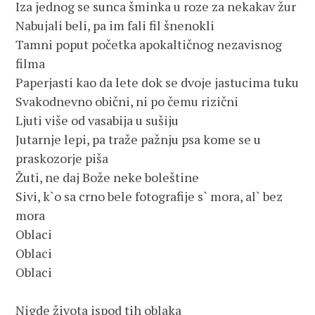
Iza jednog se sunca šminka u roze za nekakav žur

Nabujali beli, pa im fali fil šnenokli

Tamni poput početka apokaltičnog nezavisnog 
filma 

Paperjasti kao da lete dok se dvoje jastucima tuku

Svakodnevno obični, ni po čemu rizični

Ljuti više od vasabija u sušiju

Jutarnje lepi, pa traže pažnju psa kome se u 
praskozorje piša

Žuti, ne daj Bože neke boleštine

Sivi, k`o sa crno bele fotografije s` mora, al` bez 
mora

Oblaci

Oblaci 

Oblaci

Nigde života ispod tih oblaka
