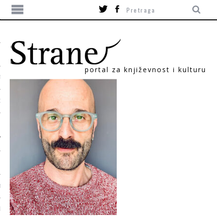
portal za književnost i kulturu
TIKA
ORI
T
SUM