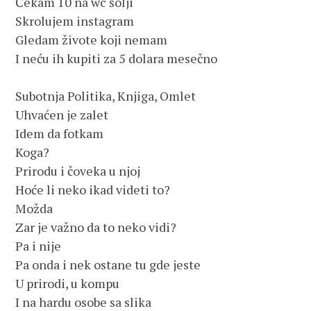
Čekam 10 na wc šolji

Skrolujem instagram

Gledam živote koji nemam

I neću ih kupiti za 5 dolara mesečno

Subotnja Politika, Knjiga, Omlet

Uhvaćen je zalet

Idem da fotkam

Koga?

Prirodu i čoveka u njoj

Hoće li neko ikad videti to?

Možda

Zar je važno da to neko vidi?

Pa i nije

Pa onda i nek ostane tu gde jeste

U prirodi, u kompu

I na hardu osobe sa slika
