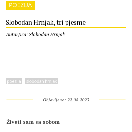
POEZIJA
 AUTORA
Slobodan Hrnjak, tri pjesme
Autor/ica: Slobodan Hrnjak
poezija
slobodan hrnjak
Objavljeno: 22.08.2023