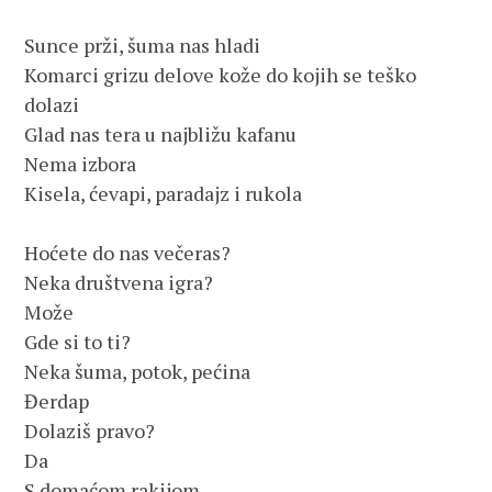
Sunce prži, šuma nas hladi

Komarci grizu delove kože do kojih se teško 
dolazi

Glad nas tera u najbližu kafanu

Nema izbora

Kisela, ćevapi, paradajz i rukola

Hoćete do nas večeras?

Neka društvena igra?

Može

Gde si to ti?

Neka šuma, potok, pećina

Đerdap

Dolaziš pravo?

Da

S domaćom rakijom
