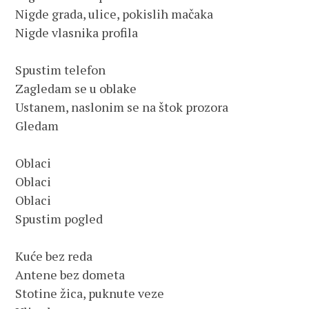
Nigde grada, ulice, pokislih mačaka

Nigde vlasnika profila

Spustim telefon

Zagledam se u oblake

Ustanem, naslonim se na štok prozora

Gledam

Oblaci

Oblaci

Oblaci

Spustim pogled

Kuće bez reda

Antene bez dometa

Stotine žica, puknute veze
