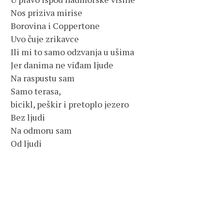
Nos priziva mirise

Borovina i Coppertone

Uvo čuje zrikavce

Ili mi to samo odzvanja u ušima

Jer danima ne viđam ljude

Na raspustu sam

Samo terasa, 

bicikl, peškir i pretoplo jezero

Bez ljudi

Na odmoru sam

Od ljudi
