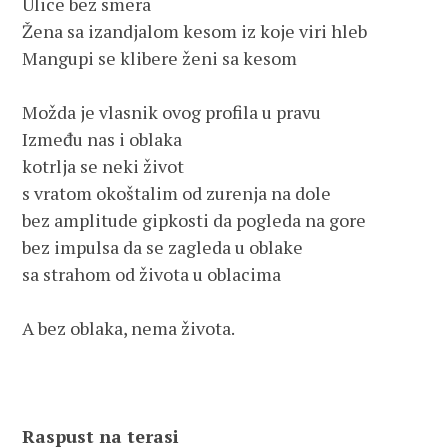
Ulice bez smera

Žena sa izandjalom kesom iz koje viri hleb

Mangupi se klibere ženi sa kesom

Možda je vlasnik ovog profila u pravu

Između nas i oblaka 

kotrlja se neki život 

s vratom okoštalim od zurenja na dole

bez amplitude gipkosti da pogleda na gore

bez impulsa da se zagleda u oblake

sa strahom od života u oblacima

A bez oblaka, nema života.

Raspust na terasi