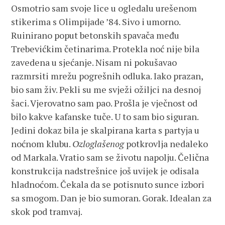
Osmotrio sam svoje lice u ogledalu urešenom
stikerima s Olimpijade ’84. Sivo i umorno.
Ruinirano poput betonskih spavača među
Trebevićkim četinarima. Protekla noć nije bila
zavedena u sjećanje. Nisam ni pokušavao
razmrsiti mrežu pogrešnih odluka. Iako prazan,
bio sam živ. Pekli su me svježi ožiljci na desnoj
šaci. Vjerovatno sam pao. Prošla je vječnost od
bilo kakve kafanske tuče. U to sam bio siguran.
Jedini dokaz bila je skalpirana karta s partyja u
noćnom klubu.
Ozloglašenog
potkrovlja nedaleko
od Markala. Vratio sam se životu napolju. Čelična
konstrukcija nadstrešnice još uvijek je odisala
hladnoćom. Čekala da se potisnuto sunce izbori
sa smogom. Dan je bio sumoran. Gorak. Idealan za
skok pod tramvaj.