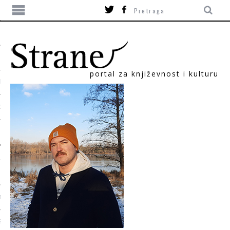
portal za književnost i kulturu
TIKA
ORI
T
SUM