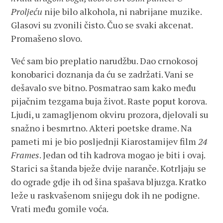
Proljeću
nije bilo alkohola, ni nabrijane muzike.
Glasovi su zvonili čisto. Čuo se svaki akcenat.
Promašeno slovo.
Već sam bio preplatio narudžbu. Dao crnokosoj
konobarici doznanja da ću se zadržati. Vani se
dešavalo sve bitno. Posmatrao sam kako među
pijačnim tezgama buja život. Raste poput korova.
Ljudi, u zamagljenom okviru prozora, djelovali su
snažno i besmrtno. Akteri poetske drame. Na
pameti mi je bio posljednji Kiarostamijev film
24
Frames
. Jedan od tih kadrova mogao je biti i ovaj.
Starici sa štanda bježe dvije naranče. Kotrljaju se
do ograde gdje ih od šina spašava bljuzga. Kratko
leže u raskvašenom snijegu dok ih ne podigne.
Vrati među gomile voća.