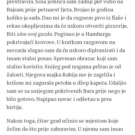
prestravila. Sina jedinca sam zadnji put vidio na
Bajram prije petnaest ljeta. Brojao je godina
koliko ja sada. Dao mi je da cugnem pivo iz flaše i
rekao okupljenima da će uskoro otvoriti pizzeriju.
Biti
sâm svoj gazda
. Poginuo je u Hamburgu
pokrivajući krovove. U kratkom razgovoru na
mezarju slagao sam da ću uskoro diplomirati i da
imam stalni posao. Spreman obrazac koji sam
stalno koristio. Snijeg pod nogama prštao je od
žalosti. Njegova majka Rabija me je zagrlila i
krišom mi zagurala petobu u džep kaputa. Udaljio
sam se sa snijegom pokrivenih Bara prije nego je
bilo gotovo. Napipao novac i odšetao u prvu
birtiju.
Nakon toga, čitav grad učinio se mjestom koje
želim da što prije zaboravim. U njemu sam imao