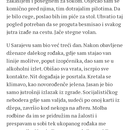
zakašljem i posegnem za sokom. Osjećao sam se
komično pred njima, tim dotrajalim pilotima. Da
je bilo cuge, poslao bih im piće za stol. Uhvatio taj
pogled potreban da se proguta besmisao i svakog
jutra izađe na cestu. Jače stegne volan.
U Sarajevu sam bio već treći dan. Nakon obavljene
dženaze dalekog rođaka, gdje sam stajao van
linije molitve, poput izopćenika, dao sam se u
alkoholni izlet. Obišao sva vrata, iscrpio sve
kontakte. Nit događaja je posrtala. Kretala se
klimavo, kao novorođenče jelena. Jasan je bio
samo jutrošnji izlazak iz zgrade. Socijalističkog
nebodera gdje sam valjda, sudeći po onoj karti iz
džepa, završio kod nekoga na afteru. Molba
rodbine da im se pridružim na žalosti i
prespavam u sobi tek ukopanog rođaka me