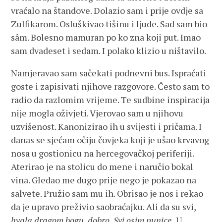
vraćalo na štandove. Dolazio sam i prije ovdje sa
Zulfikarom. Osluškivao tišinu i ljude. Sad sam bio
sâm. Bolesno mamuran po ko zna koji put. Imao
sam dvadeset i sedam. I polako klizio u ništavilo.
Namjeravao sam sačekati podnevni bus. Ispraćati
goste i zapisivati njihove razgovore. Često sam to
radio da razlomim vrijeme. Te sudbine inspiracija
nije mogla oživjeti. Vjerovao sam u njihovu
uzvišenost. Kanonizirao ih u svijesti i pričama. I
danas se sjećam očiju čovjeka koji je ušao krvavog
nosa u gostionicu na hercegovačkoj periferiji.
Aterirao je na stolicu do mene i naručio bokal
vina. Gledao me dugo prije nego je pokazao na
salvete. Pružio sam mu ih. Obrisao je nos i rekao
da je upravo preživio saobraćajku. Ali da su svi,
hvala dragom bogu, dobro. Svi osim punice.
U