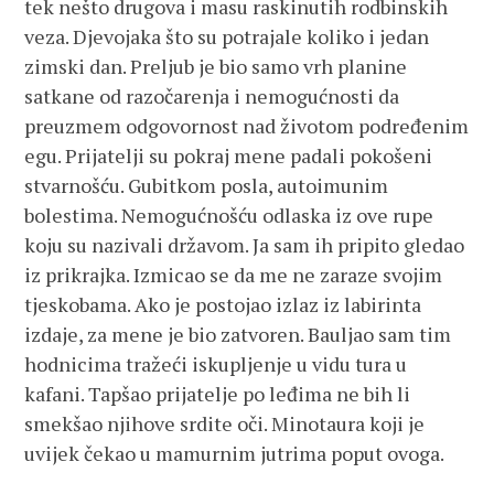
tek nešto drugova i masu raskinutih rodbinskih
veza. Djevojaka što su potrajale koliko i jedan
zimski dan. Preljub je bio samo vrh planine
satkane od razočarenja i nemogućnosti da
preuzmem odgovornost nad životom podređenim
egu. Prijatelji su pokraj mene padali pokošeni
stvarnošću. Gubitkom posla, autoimunim
bolestima. Nemogućnošću odlaska iz ove rupe
koju su nazivali državom. Ja sam ih pripito gledao
iz prikrajka. Izmicao se da me ne zaraze svojim
tjeskobama. Ako je postojao izlaz iz labirinta
izdaje, za mene je bio zatvoren. Bauljao sam tim
hodnicima tražeći iskupljenje u vidu tura u
kafani. Tapšao prijatelje po leđima ne bih li
smekšao njihove srdite oči. Minotaura koji je
uvijek čekao u mamurnim jutrima poput ovoga.