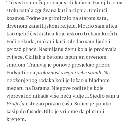
Taksisti su nečujno napustili kafanu. Iza njih je na
stolu ostala zgužvana kutija cigara. Umirući
kosmos. Podne se primicalo na starom satu,
drvenom zanatlijskom reljefu. Motrio sam ulicu
kao djelić čistilišta u koje uskoro trebam kročiti.
Poći nekuda, makar i kući. Gledao sam ljude i
pejzaž pijace. Nasmijanu ženu koja je prodavala
cvijeće. Ožiljak u betonu ispunjen crvenom
smolom. Tramvaj je ponovo presjekao prizor.
Podsjetio na
prolaznost svega i sebe samih
. Na
neoženjenog rođaka koji je ležao u hladnom
mezaru na Barama. Njegove roditelje koje
vjerovatno nikada više neću vidjeti. Sjedio sam u
Proljeću
i stezao praznu čašu. Sunce je polako
zasipalo fasade. Bilo je vrijeme da platim i
krenem.