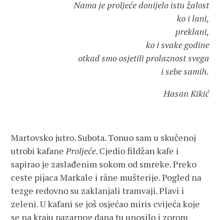
Nama je proljeće donijelo istu žalost
ko i lani,
preklani,
ko i svake godine
otkad smo osjetili prolaznost svega
i sebe samih.
Hasan Kikić
Martovsko jutro. Subota. Tonuo sam u skučenoj
utrobi kafane
Proljeće
. Cjedio fildžan kafe i
sapirao je zaslađenim sokom od smreke. Preko
ceste pijaca Markale i râne mušterije. Pogled na
tezge redovno su zaklanjali tramvaji. Plavi i
zeleni. U kafani se još osjećao miris cvijeća koje
se na kraju pazarnog dana tu unosilo i zorom