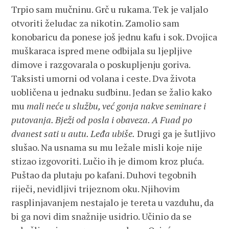
Trpio sam mučninu. Grč u rukama. Tek je valjalo
otvoriti želudac za nikotin. Zamolio sam
konobaricu da ponese još jednu kafu i sok. Dvojica
muškaraca ispred mene odbijala su ljepljive
dimove i razgovarala o poskupljenju goriva.
Taksisti umorni od volana i ceste. Dva života
uobličena u jednaku sudbinu. Jedan se žalio kako
mu
mali neće u službu, već gonja nakve seminare i
putovanja. Bježi od posla i obaveza. A Fuad po
dvanest sati u autu. Leđa ubiše.
Drugi ga je šutljivo
slušao. Na usnama su mu ležale misli koje nije
stizao izgovoriti. Lučio ih je dimom kroz pluća.
Puštao da plutaju po kafani. Duhovi tegobnih
riječi, nevidljivi trijeznom oku. Njihovim
rasplinjavanjem nestajalo je tereta u vazduhu, da
bi ga novi dim snažnije usidrio. Učinio da se