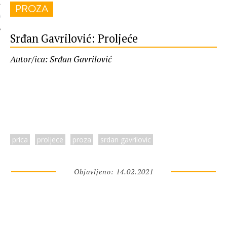
PROZA
 AUTORA
Srđan Gavrilović: Proljeće
Autor/ica: Srđan Gavrilović
prica
proljece
proza
srdan gavrilovic
Objavljeno: 14.02.2021