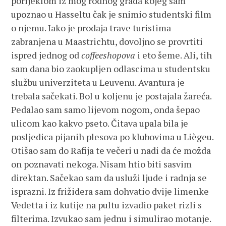
porijeklom iz mog rodnog grada kojeg sam
upoznao u Hasseltu čak je snimio studentski film
o njemu. Iako je prodaja trave turistima
zabranjena u Maastrichtu, dovoljno se provrtiti
ispred jednog od
coffeeshopova
i eto šeme. Ali, tih
sam dana bio zaokupljen odlascima u studentsku
službu univerziteta u Leuvenu. Avantura je
trebala sačekati. Bol u koljenu je postajala žareća.
Pedalao sam samo lijevom nogom, onda šepao
ulicom kao kakvo pseto. Čitava upala bila je
posljedica pijanih plesova po klubovima u Liègeu.
Otišao sam do Rafija te večeri u nadi da će možda
on poznavati nekoga. Nisam htio biti sasvim
direktan. Sačekao sam da usluži ljude i radnja se
isprazni. Iz frižidera sam dohvatio dvije limenke
Vedetta i iz kutije na pultu izvadio paket rizli s
filterima. Izvukao sam jednu i simulirao motanje.