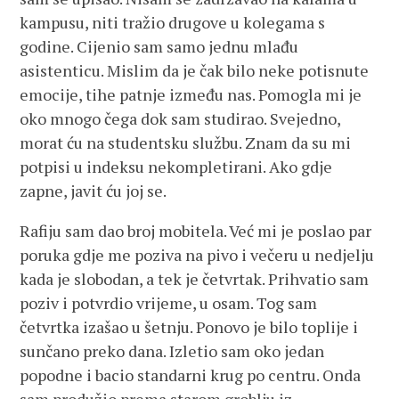
kampusu, niti tražio drugove u kolegama s
godine. Cijenio sam samo jednu mlađu
asistenticu. Mislim da je čak bilo neke potisnute
emocije, tihe patnje između nas. Pomogla mi je
oko mnogo čega dok sam studirao. Svejedno,
morat ću na studentsku službu. Znam da su mi
potpisi u indeksu nekompletirani. Ako gdje
zapne, javit ću joj se.
Rafiju sam dao broj mobitela. Već mi je poslao par
poruka gdje me poziva na pivo i večeru u nedjelju
kada je slobodan, a tek je četvrtak. Prihvatio sam
poziv i potvrdio vrijeme, u osam. Tog sam
četvrtka izašao u šetnju. Ponovo je bilo toplije i
sunčano preko dana. Izletio sam oko jedan
popodne i bacio standarni krug po centru. Onda