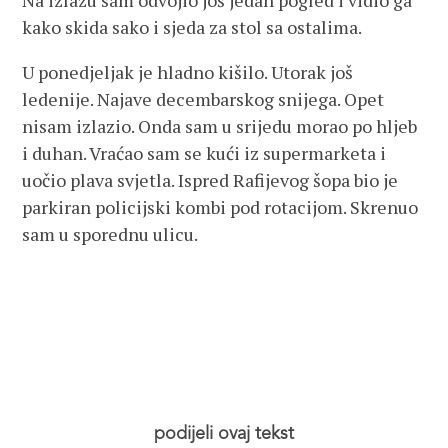
Na izlazu sam odvojio još jedan pogled i vidio ga
kako skida sako i sjeda za stol sa ostalima.
U ponedjeljak je hladno kišilo. Utorak još
ledenije. Najave decembarskog snijega. Opet
nisam izlazio. Onda sam u srijedu morao po hljeb
i duhan. Vraćao sam se kući iz supermarketa i
uočio plava svjetla. Ispred Rafijevog šopa bio je
parkiran policijski kombi pod rotacijom. Skrenuo
sam u sporednu ulicu.
podijeli ovaj tekst