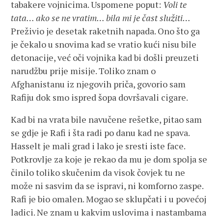
tabakere vojnicima. Uspomene poput:
Voli te
tata… ako se ne vratim… bila mi je čast služiti…
Preživio je desetak raketnih napada. Ono što ga
je čekalo u snovima kad se vratio kući nisu bile
detonacije, već oči vojnika kad bi došli preuzeti
narudžbu prije misije. Toliko znam o
Afghanistanu iz njegovih priča, govorio sam
Rafiju dok smo ispred šopa dovršavali cigare.
Kad bi na vrata bile navučene rešetke, pitao sam
se gdje je Rafi i šta radi po danu kad ne spava.
Hasselt je mali grad i lako je sresti iste face.
Potkrovlje za koje je rekao da mu je dom spolja se
činilo toliko skučenim da visok čovjek tu ne
može ni sasvim da se ispravi, ni komforno zaspe.
Rafi je bio omalen. Mogao se sklupčati i u povećoj
ladici. Ne znam u kakvim uslovima i nastambama