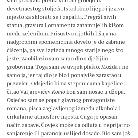
sam produžio prema starom groblju iz
devetnaestog stoljeća. Istodobno lijepo i jezivo
mjesto za skloniti se i zapaliti. Pregršt sivih
statua, gravura i ornamenta zatamnjelih kišom
među zelenilom. Prisustvo rijetkih lišaja na
nadgrobnim spomenicima dovelo je do zabrane
čišćenja, pa sve izgleda mnogo starije nego što
jeste. Zaobilazio sam samo dio s dječijim
grobovima. Toga sam se uvijek plašio. Možda i ne
samo ja, jer taj dio je bio i ponajviše zarastao u
puzavicu. Odsjedio bi na stepenicama kapelice i
čitao Valjarevićev
Komo
koji sam nosao u džepu.
Osjećao sam se poput glavnog protagoniste
romana, pisca zaglavljenog između alkohola i
cirkularne atmosfere mjesta. Cuga je opasan
način zabave. Čovjek može da odluta u neprijatno
sanjarenje ili paranoju uslijed dosade. Bio sam još