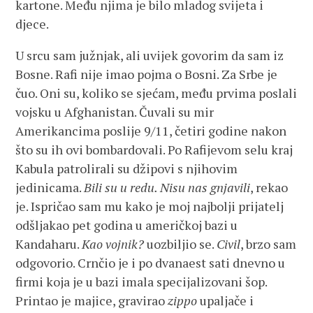
kartone. Među njima je bilo mladog svijeta i
djece.
U srcu sam južnjak, ali uvijek govorim da sam iz
Bosne. Rafi nije imao pojma o Bosni. Za Srbe je
čuo. Oni su, koliko se sjećam, među prvima poslali
vojsku u Afghanistan. Čuvali su mir
Amerikancima poslije 9/11, četiri godine nakon
što su ih ovi bombardovali. Po Rafijevom selu kraj
Kabula patrolirali su džipovi s njihovim
jedinicama.
Bili su u redu. Nisu nas gnjavili
, rekao
je. Ispričao sam mu kako je moj najbolji prijatelj
odšljakao pet godina u američkoj bazi u
Kandaharu.
Kao vojnik?
uozbiljio se.
Civil
, brzo sam
odgovorio. Crnčio je i po dvanaest sati dnevno u
firmi koja je u bazi imala specijalizovani šop.
Printao je majice, gravirao
zippo
upaljače i