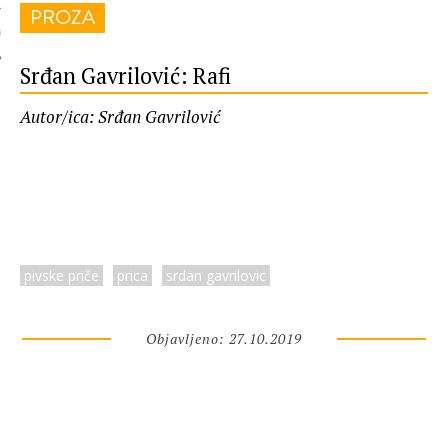
PROZA
 AUTORA
Srđan Gavrilović: Rafi
Autor/ica: Srđan Gavrilović
pivske priče
prica
srdan gavrilovic
Objavljeno: 27.10.2019