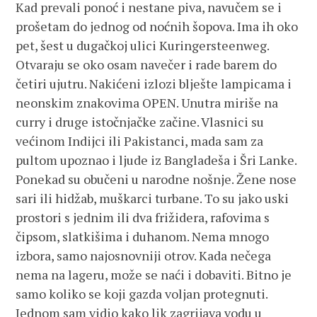
Kad prevali ponoć i nestane piva, navučem se i
prošetam do jednog od noćnih šopova. Ima ih oko
pet, šest u dugačkoj ulici Kuringersteenweg.
Otvaraju se oko osam navečer i rade barem do
četiri ujutru. Nakićeni izlozi blješte lampicama i
neonskim znakovima OPEN. Unutra miriše na
curry i druge istočnjačke začine. Vlasnici su
većinom Indijci ili Pakistanci, mada sam za
pultom upoznao i ljude iz Bangladeša i Šri Lanke.
Ponekad su obučeni u narodne nošnje. Žene nose
sari ili hidžab, muškarci turbane. To su jako uski
prostori s jednim ili dva frižidera, rafovima s
čipsom, slatkišima i duhanom. Nema mnogo
izbora, samo najosnovniji otrov. Kada nečega
nema na lageru, može se naći i dobaviti. Bitno je
samo koliko se koji gazda voljan protegnuti.
Jednom sam vidio kako lik zagrijava vodu u