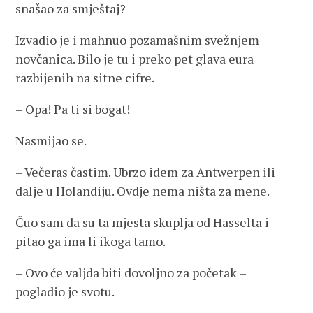
snašao za smještaj?
Izvadio je i mahnuo pozamašnim svežnjem
novčanica. Bilo je tu i preko pet glava eura
razbijenih na sitne cifre.
– Opa! Pa ti si bogat!
Nasmijao se.
– Večeras častim. Ubrzo idem za Antwerpen ili
dalje u Holandiju. Ovdje nema ništa za mene.
Čuo sam da su ta mjesta skuplja od Hasselta i
pitao ga ima li ikoga tamo.
– Ovo će valjda biti dovoljno za početak –
pogladio je svotu.