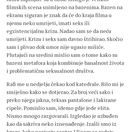
filmskih scena snimljeno na bazenima. Bazen na
ekranu siguran je znak da će do kraja filma u
njemu neko umrijeti, imati seks ili
egzistencijalnu krizu. Nadao sam se da neću
umrijeti. Krizu i seks sam davno štrihirao. Skočio
sam i plivao dok umor nije ugasio mišiće.
Plutajući na sredini mislio sam o tome kako su
bazeni metafora koja kombinuje banalnost života
i problematičnu seksualnost društva.
Rafi me u nedjelju čekao kod katedrale. Bilo mi je
smiješno kako se dotjerao. Za broj veći sako i
preko njega jakna, teksas pantalone i lakirane
cipele. Pomislio sam, idemo gdje jede elita.
Nismo mnogo razgovarali. Izgledao je uzbuđen
kao da sakriva neko iznenađenje. Izašli smo iz
kruga, kako nazivaju centar. Ulicom se redaju