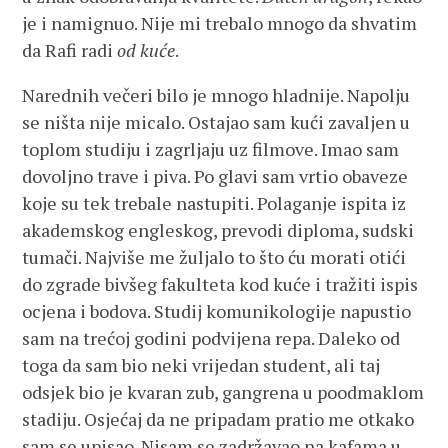
je i namignuo. Nije mi trebalo mnogo da shvatim
da Rafi radi
od kuće
.
Narednih večeri bilo je mnogo hladnije. Napolju
se ništa nije micalo. Ostajao sam kući zavaljen u
toplom studiju i zagrljaju uz filmove. Imao sam
dovoljno trave i piva. Po glavi sam vrtio obaveze
koje su tek trebale nastupiti. Polaganje ispita iz
akademskog engleskog, prevodi diploma, sudski
tumači. Najviše me žuljalo to što ću morati otići
do zgrade bivšeg fakulteta kod kuće i tražiti ispis
ocjena i bodova. Studij komunikologije napustio
sam na trećoj godini podvijena repa. Daleko od
toga da sam bio neki vrijedan student, ali taj
odsjek bio je kvaran zub, gangrena u poodmaklom
stadiju. Osjećaj da ne pripadam pratio me otkako
sam se upisao. Nisam se zadržavao na kafama u