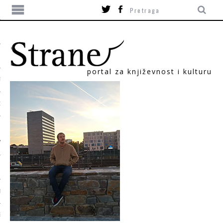
portal za književnost i kulturu
TIKA
ORI
T
SUM