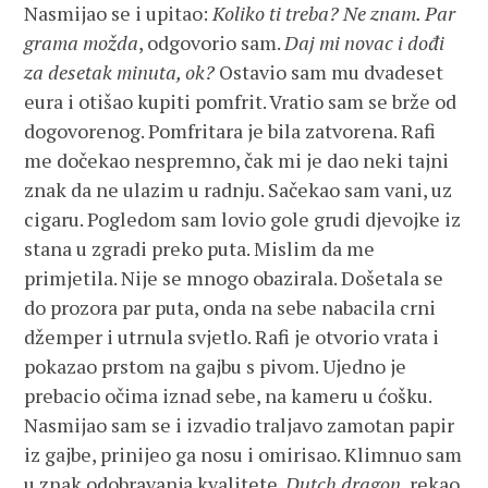
Nasmijao se i upitao:
Koliko ti treba?
Ne znam. Par
grama možda
, odgovorio sam.
Daj mi novac i dođi
za desetak minuta, ok?
Ostavio sam mu dvadeset
eura i otišao kupiti pomfrit. Vratio sam se brže od
dogovorenog. Pomfritara je bila zatvorena. Rafi
me dočekao nespremno, čak mi je dao neki tajni
znak da ne ulazim u radnju. Sačekao sam vani, uz
cigaru. Pogledom sam lovio gole grudi djevojke iz
stana u zgradi preko puta. Mislim da me
primjetila. Nije se mnogo obazirala. Došetala se
do prozora par puta, onda na sebe nabacila crni
džemper i utrnula svjetlo. Rafi je otvorio vrata i
pokazao prstom na gajbu s pivom. Ujedno je
prebacio očima iznad sebe, na kameru u ćošku.
Nasmijao sam se i izvadio traljavo zamotan papir
iz gajbe, prinijeo ga nosu i omirisao. Klimnuo sam
u znak odobravanja kvalitete.
Dutch dragon
, rekao