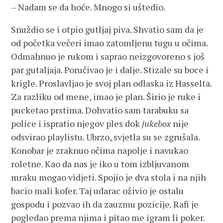
– Nadam se da hoće. Mnogo si uštedio.
Snuždio se i otpio gutljaj piva. Shvatio sam da je
od početka večeri imao zatomljenu tugu u očima.
Odmahnuo je rukom i saprao neizgovoreno s još
par gutaljaja. Poručivao je i dalje. Stizale su boce i
krigle. Proslavljao je svoj plan odlaska iz Hasselta.
Za razliku od mene, imao je plan. Širio je ruke i
pucketao prstima. Dohvatio sam tarabuku sa
police i ispratio njegov ples dok
jukebox
nije
odsvirao playlistu. Ubrzo, svjetla su se zgrušala.
Konobar je zraknuo očima napolje i navukao
roletne. Kao da nas je iko u tom izbljuvanom
mraku mogao vidjeti. Spojio je dva stola i na njih
bacio mali kofer. Taj udarac oživio je ostalu
gospodu i pozvao ih da zauzmu pozicije. Rafi je
pogledao prema njima i pitao me igram li poker.