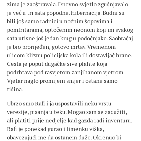
zima je zaoštravala. Dnevno svjetlo zgušnjavalo
je već u tri sata popodne. Hibernacija. Budni su
bili još samo radnici u noćnim šopovima i
pomfritarama, optočenim neonom koji im svakog
sata utisne još jedan krug u podočnjake. Saobraćaj
je bio prorijeđen, gotovo mrtav. Vremenom
ulicom kliznu policijska kola ili dostavljač hrane.
Cesta je poput dugačke sive plahte koja
podrhtava pod rasvjetom zanjihanom vjetrom.
Vjetar naglo promijeni smjer i ostane samo
tišina.
Ubrzo smo Rafi i ja uspostavili neku vrstu
veresije, pisanja u teku. Mogao sam se zadužiti,
ali platiti prije nedjelje kad gazda radi inventuru.
Rafi je ponekad gurao i limenku viška,
obavezujući me da ostanem duže. Okrenuo bi