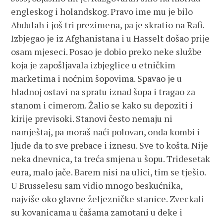
engleskog i holandskog. Pravo ime mu je bilo
Abdulah i još tri prezimena, pa je skratio na Rafi.
Izbjegao je iz Afghanistana i u Hasselt došao prije
osam mjeseci. Posao je dobio preko neke službe
koja je zapošljavala izbjeglice u etničkim
marketima i noćnim šopovima. Spavao je u
hladnoj ostavi na spratu iznad šopa i tragao za
stanom i cimerom. Žalio se kako su depoziti i
kirije previsoki. Stanovi često nemaju ni
namještaj, pa moraš naći polovan, onda kombi i
ljude da to sve prebace i iznesu. Sve to košta. Nije
neka dnevnica, ta treća smjena u šopu. Tridesetak
eura, malo jače. Barem nisi na ulici, tim se tješio.
U Brusselesu sam vidio mnogo beskućnika,
najviše oko glavne željezničke stanice. Zveckali
su kovanicama u čašama zamotani u deke i