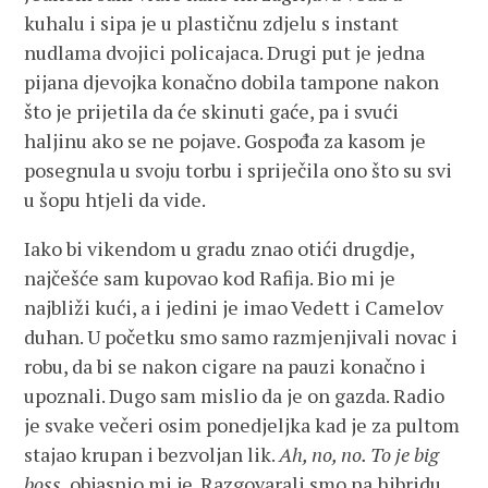
kuhalu i sipa je u plastičnu zdjelu s instant
nudlama dvojici policajaca. Drugi put je jedna
pijana djevojka konačno dobila tampone nakon
što je prijetila da će skinuti gaće, pa i svući
haljinu ako se ne pojave. Gospođa za kasom je
posegnula u svoju torbu i spriječila ono što su svi
u šopu htjeli da vide.
Iako bi vikendom u gradu znao otići drugdje,
najčešće sam kupovao kod Rafija. Bio mi je
najbliži kući, a i jedini je imao Vedett i Camelov
duhan. U početku smo samo razmjenjivali novac i
robu, da bi se nakon cigare na pauzi konačno i
upoznali. Dugo sam mislio da je on gazda. Radio
je svake večeri osim ponedjeljka kad je za pultom
stajao krupan i bezvoljan lik.
Ah, no, no. To je big
boss
, objasnio mi je. Razgovarali smo na hibridu