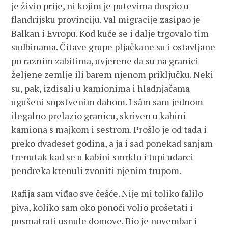
je živio prije, ni kojim je putevima dospio u
flandrijsku provinciju. Val migracije zasipao je
Balkan i Evropu. Kod kuće se i dalje trgovalo tim
sudbinama. Čitave grupe pljačkane su i ostavljane
po raznim zabitima, uvjerene da su na granici
željene zemlje ili barem njenom priključku. Neki
su, pak, izdisali u kamionima i hladnjačama
ugušeni sopstvenim dahom. I sâm sam jednom
ilegalno prelazio granicu, skriven u kabini
kamiona s majkom i sestrom. Prošlo je od tada i
preko dvadeset godina, a ja i sad ponekad sanjam
trenutak kad se u kabini smrklo i tupi udarci
pendreka krenuli zvoniti njenim trupom.
Rafija sam viđao sve češće. Nije mi toliko falilo
piva, koliko sam oko ponoći volio prošetati i
posmatrati usnule domove. Bio je novembar i