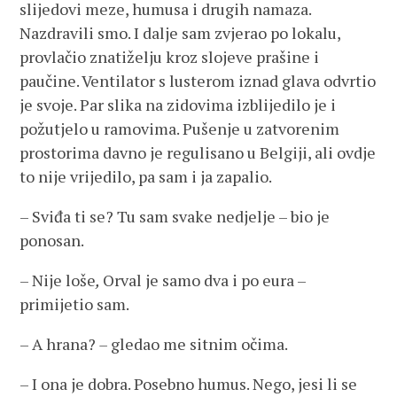
slijedovi meze, humusa i drugih namaza.
Nazdravili smo. I dalje sam zvjerao po lokalu,
provlačio znatiželju kroz slojeve prašine i
paučine. Ventilator s lusterom iznad glava odvrtio
je svoje. Par slika na zidovima izblijedilo je i
požutjelo u ramovima. Pušenje u zatvorenim
prostorima davno je regulisano u Belgiji, ali ovdje
to nije vrijedilo, pa sam i ja zapalio.
– Sviđa ti se? Tu sam svake nedjelje – bio je
ponosan.
– Nije loše
,
Orval je samo dva i po eura –
primijetio sam.
– A hrana?
–
gledao me sitnim očima.
– I ona je dobra. Posebno humus. Nego, jesi li se