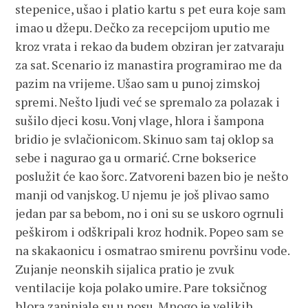
stepenice, ušao i platio kartu s pet eura koje sam
imao u džepu. Dečko za recepcijom uputio me
kroz vrata i rekao da budem obziran jer zatvaraju
za sat. Scenario iz manastira programirao me da
pazim na vrijeme. Ušao sam u punoj zimskoj
spremi. Nešto ljudi već se spremalo za polazak i
sušilo djeci kosu. Vonj vlage, hlora i šampona
bridio je svlačionicom. Skinuo sam taj oklop sa
sebe i nagurao ga u ormarić. Crne bokserice
poslužit će kao šorc. Zatvoreni bazen bio je nešto
manji od vanjskog. U njemu je još plivao samo
jedan par sa bebom, no i oni su se uskoro ogrnuli
peškirom i odškripali kroz hodnik. Popeo sam se
na skakaonicu i osmatrao smirenu površinu vode.
Zujanje neonskih sijalica pratio je zvuk
ventilacije koja polako umire. Pare toksičnog
hlora zapinjale su u nosu. Mnogo je velikih