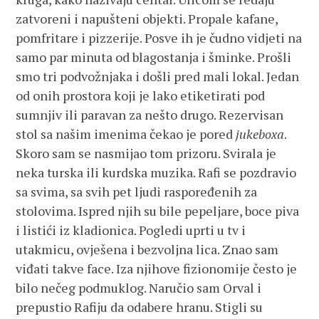
zatvoreni i napušteni objekti. Propale kafane,
pomfritare i pizzerije. Posve ih je čudno vidjeti na
samo par minuta od blagostanja i šminke. Prošli
smo tri podvožnjaka i došli pred mali lokal. Jedan
od onih prostora koji je lako etiketirati pod
sumnjiv ili paravan za nešto drugo. Rezervisan
stol sa našim imenima čekao je pored
jukeboxa
.
Skoro sam se nasmijao tom prizoru. Svirala je
neka turska ili kurdska muzika. Rafi se pozdravio
sa svima, sa svih pet ljudi raspoređenih za
stolovima. Ispred njih su bile pepeljare, boce piva
i listići iz kladionica. Pogledi uprti u tv i
utakmicu, ovješena i bezvoljna lica. Znao sam
viđati takve face. Iza njihove fizionomije često je
bilo nečeg podmuklog. Naručio sam Orval i
prepustio Rafiju da odabere hranu. Stigli su