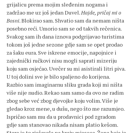
grijalicu prema mojim sleđenim nogama i
zadržao me uz još jedan Duvel.
Hajde, pričaj mi o
Bosni
. Blokirao sam. Shvatio sam da nemam ništa
posebno reći. Umorio sam se od takvih rečenica.
Svakog sam ih dana iznova podgrijavao turistima
tokom još jedne sezone gdje sam se opet prodao
za šaku eura. Sve iskrene emocije, napojnice i
zajednički ručkovi nisu mogli saprati mizeriju
koju sam osjećao. Uvečer su mi asistirali litri piva.
U toj dolini sve je bilo spaljeno do korijena.
Razbio sam imaginarnu sliku grada koji mi ništa
više nije nudio. Rekao sam samo da ovo ne radim
zbog sebe već zbog djevojke koju volim. Više je
gledao kroz mene, u dušu, nego što me razumjeo.
Ispričao sam mu da u prodavnici pod zgradom
gdje sam stanovao nikada nisam platio kešom.
Stara je to rješavala na kraju mjeseca. Žena koja je