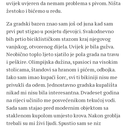
uvijek uvjeren da nemam problema s pivom. Ništa
žestoko i bićemo u redu.
Za gradski bazen znao sam još od juna kad sam
prvi put stigao u posjetu djevojci. Svakodnevno
bih prtio biciklističkom stazom kraj njegovog
vanjskog, otvorenog dijela. Uvijek je bila gužva.
Neobično toplo ljeto sjatilo je pola grada na travu
i peškire. Olimpijska dužina, spasioci na visokim
stolicama, štandovi sa hranom i pićem, odbojka.
Iako sam imao kupaći šorc, svi ti bikiniji nisu me
privukli da odem. Jednostavno gradska kupališta
nikad mi nisu bila interesantna. Dvadeset godina
na rijeci učinilo me posvećenikom tekućoj vodi.
Sada sam stajao pred modernim objektom sa
staklenom kupolom umjesto krova. Nakon groblja
trebali su mi živi ljudi. Spustio sam se niz