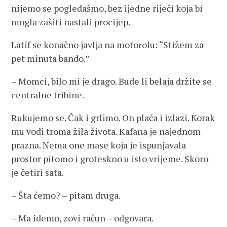
nijemo se pogledašmo, bez ijedne riječi koja bi
mogla zašiti nastali procijep.
Latif se konačno javlja na motorolu: “Stižem za
pet minuta bando.”
– Momci, bilo mi je drago. Bude li belaja držite se
centralne tribine.
Rukujemo se. Čak i grlimo. On plaća i izlazi. Korak
mu vodi troma žila života. Kafana je najednom
prazna. Nema one mase koja je ispunjavala
prostor pitomo i groteskno u isto vrijeme. Skoro
je četiri sata.
– Šta ćemo? – pitam druga.
– Ma idemo, zovi račun – odgovara.