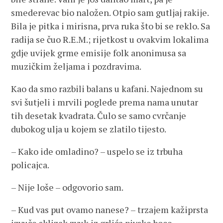
smederevac bio naložen. Otpio sam gutljaj rakije.
Bila je pitka i mirisna, prva ruka što bi se reklo. Sa
radija se čuo R.E.M.; rijetkost u ovakvim lokalima
gdje uvijek grme emisije folk anonimusa sa
muzičkim željama i pozdravima.
Kao da smo razbili balans u kafani. Najednom su
svi šutjeli i mrvili poglede prema nama unutar
tih desetak kvadrata. Čulo se samo cvrčanje
dubokog ulja u kojem se zlatilo tijesto.
– Kako ide omladino? – uspelo se iz trbuha
policajca.
– Nije loše – odgovorio sam.
– Kud vas put ovamo nanese? – trzajem kažiprsta