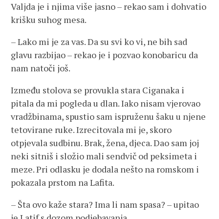
Valjda je i njima više jasno – rekao sam i dohvatio
krišku suhog mesa.
– Lako mi je za vas. Da su svi ko vi, ne bih sad
glavu razbijao – rekao je i pozvao konobaricu da
nam natoči još.
Između stolova se provukla stara Ciganaka i
pitala da mi pogleda u dlan. Iako nisam vjerovao
vradžbinama, spustio sam ispruženu šaku u njene
tetovirane ruke. Izrecitovala mi je, skoro
otpjevala sudbinu. Brak, žena, djeca. Dao sam joj
neki sitniš i složio mali sendvič od peksimeta i
meze. Pri odlasku je dodala nešto na romskom i
pokazala prstom na Lafita.
– Šta ovo kaže stara? Ima li nam spasa? – upitao
je Latif s dozom podjebavanja.