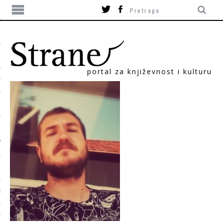
portal za književnost i kulturu
TIKA
ORI
T
SUM