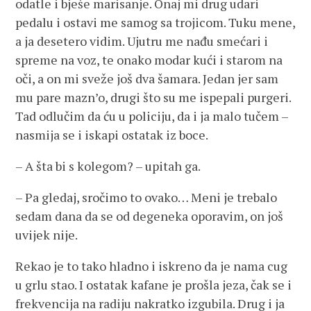
odatle i bješe marisanje. Onaj mi drug udari
pedalu i ostavi me samog sa trojicom. Tuku mene,
a ja desetero vidim. Ujutru me nađu smećari i
spreme na voz, te onako modar kući i starom na
oči, a on mi sveže još dva šamara. Jedan jer sam
mu pare mazn’o, drugi što su me ispepali purgeri.
Tad odlučim da ću u policiju, da i ja malo tučem –
nasmija se i iskapi ostatak iz boce.
– A šta bi s kolegom? – upitah ga.
– Pa gledaj, sročimo to ovako… Meni je trebalo
sedam dana da se od degeneka oporavim, on još
uvijek nije.
Rekao je to tako hladno i iskreno da je nama cug
u grlu stao. I ostatak kafane je prošla jeza, čak se i
frekvencija na radiju nakratko izgubila. Drug i ja