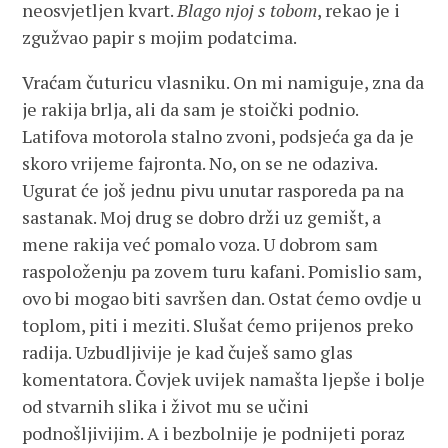
neosvjetljen kvart.
Blago njoj s tobom
, rekao je i
zgužvao papir s mojim podatcima.
Vraćam čuturicu vlasniku. On mi namiguje, zna da
je rakija brlja, ali da sam je stoički podnio.
Latifova motorola stalno zvoni, podsjeća ga da je
skoro vrijeme fajronta. No, on se ne odaziva.
Ugurat će još jednu pivu unutar rasporeda pa na
sastanak. Moj drug se dobro drži uz gemišt, a
mene rakija već pomalo voza. U dobrom sam
raspoloženju pa zovem turu kafani. Pomislio sam,
ovo bi mogao biti savršen dan. Ostat ćemo ovdje u
toplom, piti i meziti. Slušat ćemo prijenos preko
radija. Uzbudljivije je kad čuješ samo glas
komentatora. Čovjek uvijek namašta ljepše i bolje
od stvarnih slika i život mu se učini
podnošljivijim. A i bezbolnije je podnijeti poraz