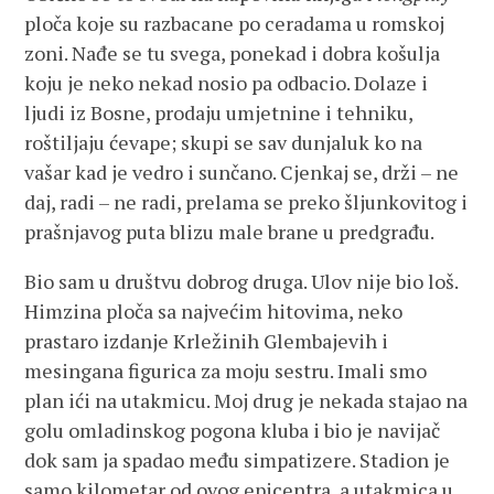
ploča koje su razbacane po ceradama u romskoj
zoni. Nađe se tu svega, ponekad i dobra košulja
koju je neko nekad nosio pa odbacio. Dolaze i
ljudi iz Bosne, prodaju umjetnine i tehniku,
roštiljaju ćevape; skupi se sav dunjaluk ko na
vašar kad je vedro i sunčano. Cjenkaj se, drži – ne
daj, radi – ne radi, prelama se preko šljunkovitog i
prašnjavog puta blizu male brane u predgrađu.
Bio sam u društvu dobrog druga. Ulov nije bio loš.
Himzina ploča sa najvećim hitovima, neko
prastaro izdanje Krležinih Glembajevih i
mesingana figurica za moju sestru. Imali smo
plan ići na utakmicu. Moj drug je nekada stajao na
golu omladinskog pogona kluba i bio je navijač
dok sam ja spadao među simpatizere. Stadion je
samo kilometar od ovog epicentra, a utakmica u