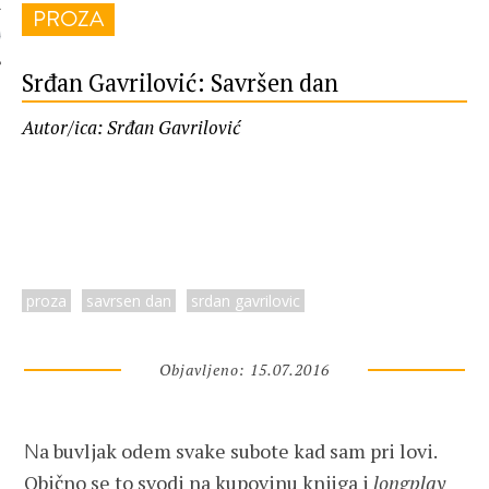
PROZA
 AUTORA
Srđan Gavrilović: Savršen dan
Autor/ica: Srđan Gavrilović
proza
savrsen dan
srdan gavrilovic
Objavljeno: 15.07.2016
a buvljak odem svake subote kad sam pri lovi.
N
Obično se to svodi na kupovinu knjiga i
longplay