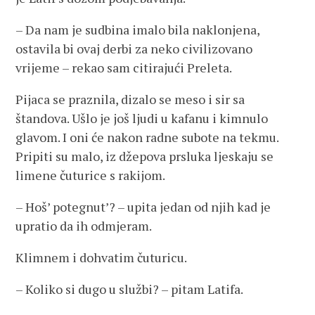
– Da nam je sudbina imalo bila naklonjena,
ostavila bi ovaj derbi za neko civilizovano
vrijeme – rekao sam citirajući Preleta.
Pijaca se praznila, dizalo se meso i sir sa
štandova. Ušlo je još ljudi u kafanu i kimnulo
glavom. I oni će nakon radne subote na tekmu.
Pripiti su malo, iz džepova prsluka ljeskaju se
limene čuturice s rakijom.
– Hoš’ potegnut’? – upita jedan od njih kad je
upratio da ih odmjeram.
Klimnem i dohvatim čuturicu.
– Koliko si dugo u službi? – pitam Latifa.