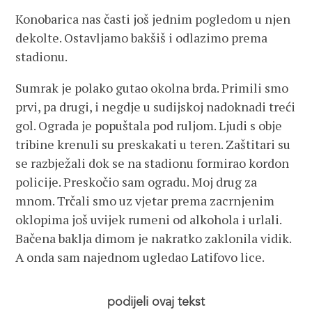
Konobarica nas časti još jednim pogledom u njen
dekolte. Ostavljamo bakšiš i odlazimo prema
stadionu.
Sumrak je polako gutao okolna brda. Primili smo
prvi, pa drugi, i negdje u sudijskoj nadoknadi treći
gol. Ograda je popuštala pod ruljom. Ljudi s obje
tribine krenuli su preskakati u teren. Zaštitari su
se razbježali dok se na stadionu formirao kordon
policije. Preskočio sam ogradu. Moj drug za
mnom. Trčali smo uz vjetar prema zacrnjenim
oklopima još uvijek rumeni od alkohola i urlali.
Bačena baklja dimom je nakratko zaklonila vidik.
A onda sam najednom ugledao Latifovo lice.
podijeli ovaj tekst