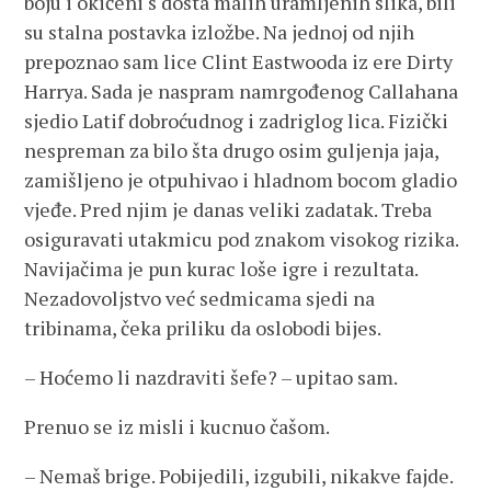
boju i okićeni s dosta malih uramljenih slika, bili
su stalna postavka izložbe. Na jednoj od njih
prepoznao sam lice Clint Eastwooda iz ere Dirty
Harrya. Sada je naspram namrgođenog Callahana
sjedio Latif dobroćudnog i zadriglog lica. Fizički
nespreman za bilo šta drugo osim guljenja jaja,
zamišljeno je otpuhivao i hladnom bocom gladio
vjeđe. Pred njim je danas veliki zadatak. Treba
osiguravati utakmicu pod znakom visokog rizika.
Navijačima je pun kurac loše igre i rezultata.
Nezadovoljstvo već sedmicama sjedi na
tribinama, čeka priliku da oslobodi bijes.
– Hoćemo li nazdraviti šefe? – upitao sam.
Prenuo se iz misli i kucnuo čašom.
– Nemaš brige. Pobijedili, izgubili, nikakve fajde.