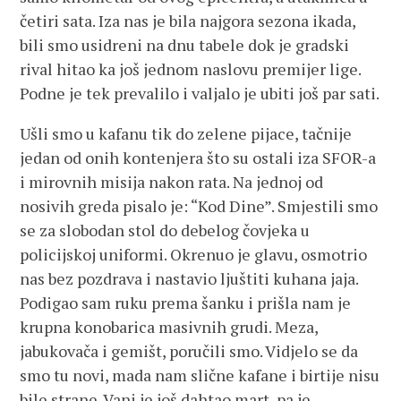
četiri sata. Iza nas je bila najgora sezona ikada,
bili smo usidreni na dnu tabele dok je gradski
rival hitao ka još jednom naslovu premijer lige.
Podne je tek prevalilo i valjalo je ubiti još par sati.
Ušli smo u kafanu tik do zelene pijace, tačnije
jedan od onih kontenjera što su ostali iza SFOR-a
i mirovnih misija nakon rata. Na jednoj od
nosivih greda pisalo je: “Kod Dine”. Smjestili smo
se za slobodan stol do debelog čovjeka u
policijskoj uniformi. Okrenuo je glavu, osmotrio
nas bez pozdrava i nastavio ljuštiti kuhana jaja.
Podigao sam ruku prema šanku i prišla nam je
krupna konobarica masivnih grudi. Meza,
jabukovača i gemišt, poručili smo. Vidjelo se da
smo tu novi, mada nam slične kafane i birtije nisu
bile strane. Vani je još dahtao mart, pa je