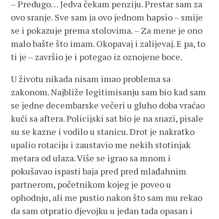
– Predugo… Jedva čekam penziju. Prestar sam za
ovo sranje. Sve sam ja ovo jednom hapsio – smije
se i pokazuje prema stolovima. – Za mene je ono
malo bašte što imam. Okopavaj i zalijevaj. E pa, to
ti je – završio je i potegao iz oznojene boce.
U životu nikada nisam imao problema sa
zakonom. Najbliže legitimisanju sam bio kad sam
se jedne decembarske večeri u gluho doba vraćao
kući sa aftera. Policijski sat bio je na snazi, pisale
su se kazne i vodilo u stanicu. Drot je nakratko
upalio rotaciju i zaustavio me nekih stotinjak
metara od ulaza. Više se igrao sa mnom i
pokušavao ispasti baja pred pred mlađahnim
partnerom, početnikom kojeg je poveo u
ophodnju, ali me pustio nakon što sam mu rekao
da sam otpratio djevojku u jedan tada opasan i