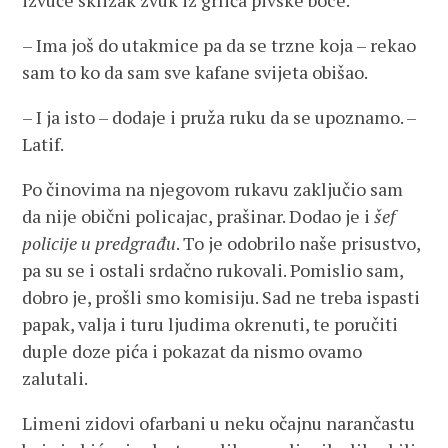
izvuče sklizak zvuk iz grlića pivske boce.
– Ima još do utakmice pa da se trzne koja – rekao
sam to ko da sam sve kafane svijeta obišao.
– I ja isto – dodaje i pruža ruku da se upoznamo. –
Latif.
Po činovima na njegovom rukavu zaključio sam
da nije obični policajac, prašinar. Dodao je i
šef
policije u predgrađu
. To je odobrilo naše prisustvo,
pa su se i ostali srdačno rukovali. Pomislio sam,
dobro je, prošli smo komisiju. Sad ne treba ispasti
papak, valja i turu ljudima okrenuti, te poručiti
duple doze pića i pokazat da nismo ovamo
zalutali.
Limeni zidovi ofarbani u neku očajnu narančastu