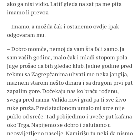
ako ga nisi vidio. Latif gleda na sat pa me pita
imamo li prevoz.
– Imamo, a možda čak i ostanemo ovdje ipak –
odgovaram mu.
– Dobro momče, nemoj da vam šta fali samo. Ja
sam vaših godina, malo čak i mlađi stopom pola
Juge prošao da bih gledao klub. Jedne godine pred
tekmu sa Zagrepčanima uhvati me neka jangija,
maznem starom nešto dinara i sa drugom prvi put
zapalim gore. Dočekaju nas ko braću rođenu,
svega pred nama. Valjda novi grad pa ti sve živo
ruke pruža. Pred stadionom umalo mi srce nije
puklo od sreće. Tad pobijedimo i uveče put kafana
oko Trga. Napijemo se dobro i zalutamo u
neosvijetljeno naselje. Namirišu tu neki da nismo