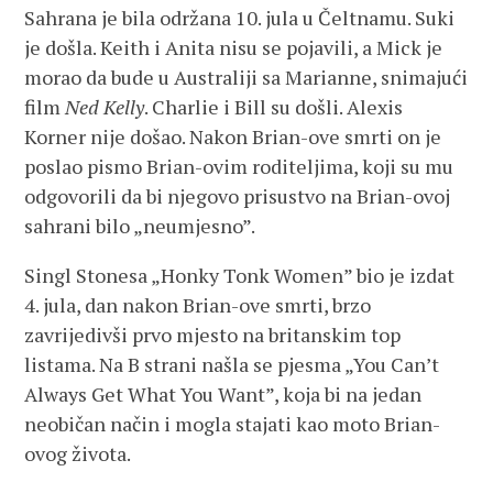
Sahrana je bila održana 10. jula u Čeltnamu. Suki
je došla. Keith i Anita nisu se pojavili, a Mick je
morao da bude u Australiji sa Marianne, snimajući
film
Ned Kelly
. Charlie i Bill su došli. Alexis
Korner nije došao. Nakon Brian-ove smrti on je
poslao pismo Brian-ovim roditeljima, koji su mu
odgovorili da bi njegovo prisustvo na Brian-ovoj
sahrani bilo „neumjesno”.
Singl Stonesa „Honky Tonk Women” bio je izdat
4. jula, dan nakon Brian-ove smrti, brzo
zavrijedivši prvo mjesto na britanskim top
listama. Na B strani našla se pjesma „You Can’t
Always Get What You Want”, koja bi na jedan
neobičan način i mogla stajati kao moto Brian-
ovog života.