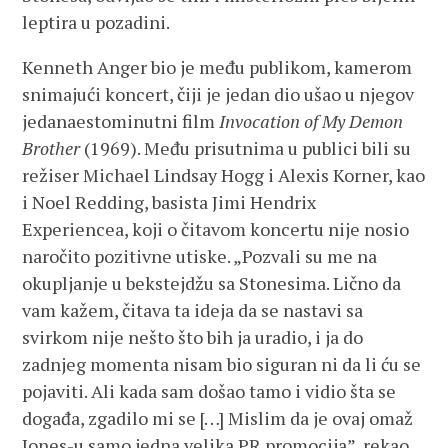
leptira u pozadini.
Kenneth Anger bio je među publikom, kamerom
snimajući koncert, čiji je jedan dio ušao u njegov
jedanaestominutni film
Invocation of My Demon
Brother
(1969). Među prisutnima u publici bili su
režiser Michael Lindsay Hogg i Alexis Korner, kao
i Noel Redding, basista Jimi Hendrix
Experiencea, koji o čitavom koncertu nije nosio
naročito pozitivne utiske. „Pozvali su me na
okupljanje u bekstejdžu sa Stonesima. Lično da
vam kažem, čitava ta ideja da se nastavi sa
svirkom nije nešto što bih ja uradio, i ja do
zadnjeg momenta nisam bio siguran ni da li ću se
pojaviti. Ali kada sam došao tamo i vidio šta se
događa, zgadilo mi se […] Mislim da je ovaj omaž
Jones-u samo jedna velika PR promocija”, rekao