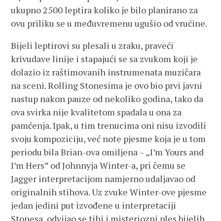
ukupno 2500 leptira koliko je bilo planirano za
ovu priliku se u međuvremenu ugušio od vrućine.
Bijeli leptirovi su plesali u zraku, praveći
krivudave linije i stapajući se sa zvukom koji je
dolazio iz raštimovanih instrumenata muzičara
na sceni. Rolling Stonesima je ovo bio prvi javni
nastup nakon pauze od nekoliko godina, tako da
ova svirka nije kvalitetom spadala u ona za
pamćenja. Ipak, u tim trenucima oni nisu izvodili
svoju kompoziciju, već note pjesme koja je u tom
periodu bila Brian-ova omiljena – „I’m Yours and
I’m Hers” od Johnnyja Winter-a, pri čemu se
Jagger interpretacijom namjerno udaljavao od
originalnih stihova. Uz zvuke Winter-ove pjesme
jedan jedini put izvođene u interpretaciji
Stonesa, odvijao se tihi i misteriozni ples bijelih