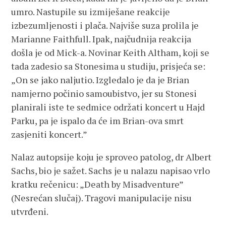
umro. Nastupile su izmiješane reakcije
izbezumljenosti i plača. Najviše suza prolila je
Marianne Faithfull. Ipak, najčudnija reakcija
došla je od Mick-a. Novinar Keith Altham, koji se
tada zadesio sa Stonesima u studiju, prisjeća se:
„On se jako naljutio. Izgledalo je da je Brian
namjerno počinio samoubistvo, jer su Stonesi
planirali iste te sedmice održati koncert u Hajd
Parku, pa je ispalo da će im Brian-ova smrt
zasjeniti koncert.”
Nalaz autopsije koju je sproveo patolog, dr Albert
Sachs, bio je sažet. Sachs je u nalazu napisao vrlo
kratku rečenicu: „Death by Misadventure”
(Nesrećan slučaj). Tragovi manipulacije nisu
utvrđeni.