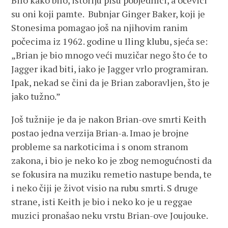
Bilo kako bilo, istoriju pišu pobjednici, a očevici
su oni koji pamte. Bubnjar Ginger Baker, koji je
Stonesima pomagao još na njihovim ranim
počecima iz 1962. godine u Iling klubu, sjeća se:
„Brian je bio mnogo veći muzičar nego što će to
Jagger ikad biti, iako je Jagger vrlo programiran.
Ipak, nekad se čini da je Brian zaboravljen, što je
jako tužno.”
Još tužnije je da je nakon Brian-ove smrti Keith
postao jedna verzija Brian-a. Imao je brojne
probleme sa narkoticima i s onom stranom
zakona, i bio je neko ko je zbog nemogućnosti da
se fokusira na muziku remetio nastupe benda, te
i neko čiji je život visio na rubu smrti. S druge
strane, isti Keith je bio i neko ko je u reggae
muzici pronašao neku vrstu Brian-ove Joujouke.