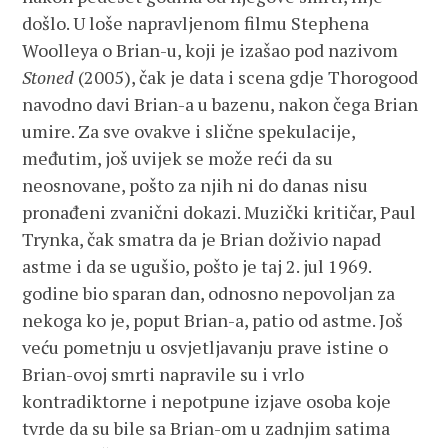
došlo. U loše napravljenom filmu Stephena
Woolleya o Brian-u, koji je izašao pod nazivom
Stoned
(2005), čak je data i scena gdje Thorogood
navodno davi Brian-a u bazenu, nakon čega Brian
umire. Za sve ovakve i slične spekulacije,
međutim, još uvijek se može reći da su
neosnovane, pošto za njih ni do danas nisu
pronađeni zvanični dokazi. Muzički kritičar, Paul
Trynka, čak smatra da je Brian doživio napad
astme i da se ugušio, pošto je taj 2. jul 1969.
godine bio sparan dan, odnosno nepovoljan za
nekoga ko je, poput Brian-a, patio od astme. Još
veću pometnju u osvjetljavanju prave istine o
Brian-ovoj smrti napravile su i vrlo
kontradiktorne i nepotpune izjave osoba koje
tvrde da su bile sa Brian-om u zadnjim satima