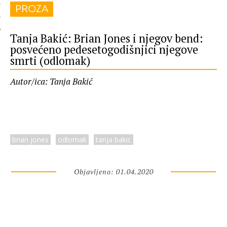
PROZA
 AUTORA
Tanja Bakić: Brian Jones i njegov bend:
posvećeno pedesetogodišnjici njegove
smrti (odlomak)
Autor/ica: Tanja Bakić
brian jones
odlomak
tanja bakic
Objavljeno: 01.04.2020