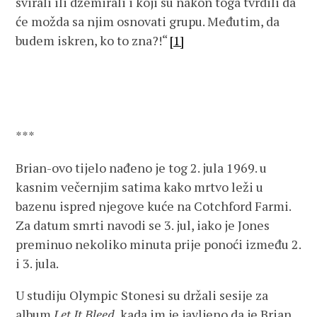
svirali ili džemirali i koji su nakon toga tvrdili da
će možda sa njim osnovati grupu. Međutim, da
budem iskren, ko to zna?!“
[1]
***
Brian-ovo tijelo nađeno je tog 2. jula 1969. u
kasnim večernjim satima kako mrtvo leži u
bazenu ispred njegove kuće na Cotchford Farmi.
Za datum smrti navodi se 3. jul, iako je Jones
preminuo nekoliko minuta prije ponoći između 2.
i 3. jula.
U studiju Olympic Stonesi su držali sesije za
album
Let It Bleed
, kada im je javljeno da je Brian