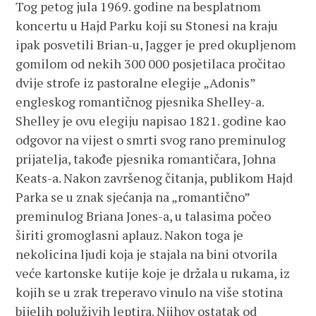
Tog petog jula 1969. godine na besplatnom
koncertu u Hajd Parku koji su Stonesi na kraju
ipak posvetili Brian-u, Jagger je pred okupljenom
gomilom od nekih 300 000 posjetilaca pročitao
dvije strofe iz pastoralne elegije „Adonis”
engleskog romantičnog pjesnika Shelley-a.
Shelley je ovu elegiju napisao 1821. godine kao
odgovor na vijest o smrti svog rano preminulog
prijatelja, takođe pjesnika romantičara, Johna
Keats-a. Nakon završenog čitanja, publikom Hajd
Parka se u znak sjećanja na „romantično”
preminulog Briana Jones-a, u talasima počeo
širiti gromoglasni aplauz. Nakon toga je
nekolicina ljudi koja je stajala na bini otvorila
veće kartonske kutije koje je držala u rukama, iz
kojih se u zrak treperavo vinulo na više stotina
bijelih poluživih leptira. Njihov ostatak od