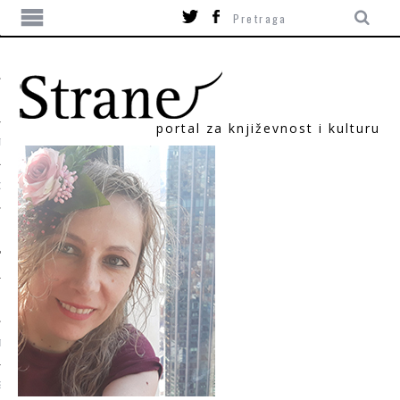
portal za književnost i kulturu
TIKA
ORI
T
SUM