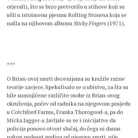
otjerali), što se brzo pretvorilo u stihove koji su
ušli u istoimenu pjesmu Rolling Stonesa koja se
našla na njihovom albumu
Sticky Fingers
(1971).
***
O Brian-ovoj smrti decenijama su kružile razne
teorije zavjere. Spekulisalo se o ubistvu, za šta su
bile sumnjičene različite osobe iz Brian-ovog
okruženja, počev od radnika na njegovom posjedu
u Cotchford Farmu, Franka Thorogood-a, pa do
Micka Jagger-a. Javljale su se i inicijative da
policija ponovo otvori slučaj, do čega ni danas
nakon pedeset godina od njegove smrti, nije