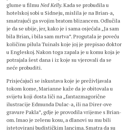
glume u filmu
Ned Kelly
. Kada se probudila u
hotelskoj sobi u Sidneju, mislila je na Brian-a,
smatrajući ga svojim bratom blizancem. Odlučila
je da se ubije, jer, kako je i sama osjećala „Ja sam
bila Brian, i bila sam mrtva”. Progutala je poveću
količinu pilula Tuinals koje joj je prepisao doktor
u Engleskoj. Nakon toga zapala je u komu koja je
potrajala šest dana i iz koje su vjerovali da se
neće probuditi.
Prisjećajući se iskustava koje je preživljavala
tokom kome, Marianne kaže da je obitovala u
svijetu koji dosta liči na „fantazmagorične
ilustracije Edmunda Dulac-a, ili na Direr-ove
gravure Pakla”, gdje je provodila vrijeme s Brian-
om. Imao je zelenu kosu, a dlanovi su mu bili
istetovirani budističkim lancima. Smatra da su