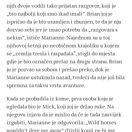
njih dvoje vodili tako prijatan razgovor, koji je
„bio najbolji koji smo ikad imali”. Brian joj je
ispričao da je bio usamljen i zbunjen, te da je nju
dozvao sebi jer je imao potrebu da „razgovara s
nekim”, ističe Marianne. Najednom su u toj
njihovoj šetnji po neobičnom krajoliku u kojem
se „zemlja tresla i raspadala“, stigli do mjesta
gdje je bio označen prelaz na drugu stranu. Brian
ju je pozvao sa sobom i prešao preko, dok je
Marianne ustuknula nazad, tvrdeći da nije još bila
spremna za takvu vrstu avanture.
Kada se probudila iz kome, prva osoba koju je
ugledala bio je Mick, koji joj je držao ruke. Na
njegovu izjavu da je mislio da će je tada zauvijek
izgubiti, Marianne je odgovorila: „Wild horses
wouldn’t drag me away” (Divlji konji ne bi me