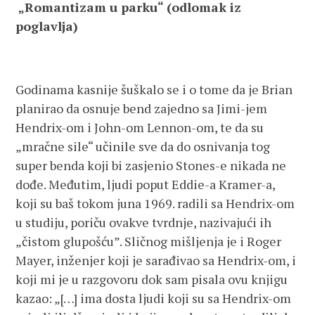
„Romantizam u parku“ (odlomak iz
poglavlja)
Godinama kasnije šuškalo se i o tome da je Brian
planirao da osnuje bend zajedno sa Jimi-jem
Hendrix-om i John-om Lennon-om, te da su
„mračne sile“ učinile sve da do osnivanja tog
super benda koji bi zasjenio Stones-e nikada ne
dođe. Međutim, ljudi poput Eddie-a Kramer-a,
koji su baš tokom juna 1969. radili sa Hendrix-om
u studiju, poriču ovakve tvrdnje, nazivajući ih
„čistom glupošću”. Sličnog mišljenja je i Roger
Mayer, inženjer koji je sarađivao sa Hendrix-om, i
koji mi je u razgovoru dok sam pisala ovu knjigu
kazao: „[…] ima dosta ljudi koji su sa Hendrix-om