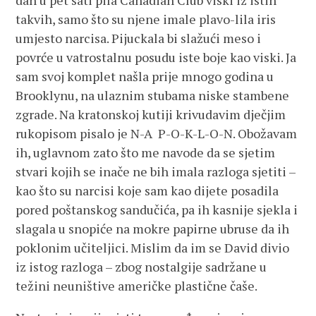
dan u pet sati pila Canadian Club viski iz istih
takvih, samo što su njene imale plavo-lila iris
umjesto narcisa. Pijuckala bi slažući meso i
povrće u vatrostalnu posudu iste boje kao viski. Ja
sam svoj komplet našla prije mnogo godina u
Brooklynu, na ulaznim stubama niske stambene
zgrade. Na kratonskoj kutiji krivudavim dječjim
rukopisom pisalo je N-A P-O-K-L-O-N. Obožavam
ih, uglavnom zato što me navode da se sjetim
stvari kojih se inače ne bih imala razloga sjetiti –
kao što su narcisi koje sam kao dijete posadila
pored poštanskog sandučića, pa ih kasnije sjekla i
slagala u snopiće na mokre papirne ubruse da ih
poklonim učiteljici. Mislim da im se David divio
iz istog razloga – zbog nostalgije sadržane u
težini neuništive američke plastične čaše.