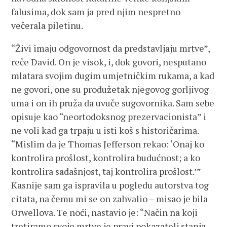
falusima, dok sam ja pred njim nespretno
večerala piletinu.
“Živi imaju odgovornost da predstavljaju mrtve”,
reče David. On je visok, i, dok govori, nesputano
mlatara svojim dugim umjetničkim rukama, a kad
ne govori, one su produžetak njegovog gorljivog
uma i on ih pruža da uvuče sugovornika. Sam sebe
opisuje kao “neortodoksnog prezervacionista” i
ne voli kad ga trpaju u isti koš s historičarima.
“Mislim da je Thomas Jefferson rekao: ‘Onaj ko
kontrolira prošlost, kontrolira budućnost; a ko
kontrolira sadašnjost, taj kontrolira prošlost.’”
Kasnije sam ga ispravila u pogledu autorstva tog
citata, na čemu mi se on zahvalio – misao je bila
Orwellova. Te noći, nastavio je: “Način na koji
tretiramo svoje mrtve je pravi pokazatelj stanja