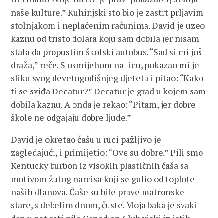
naše kulture.” Kuhinjski sto bio je zastrt prljavim
stolnjakom i neplaćenim računima. David je uzeo
kaznu od tristo dolara koju sam dobila jer nisam
stala da propustim školski autobus. “Sad si mi još
draža,” reče. S osmijehom na licu, pokazao mi je
sliku svog devetogodišnjeg djeteta i pitao: “Kako
ti se sviđa Decatur?” Decatur je grad u kojem sam
dobila kaznu. A onda je rekao: “Pitam, jer dobre
škole ne odgajaju dobre ljude.”
David je okretao čašu u ruci pažljivo je
zagledajući, i primijetio: “Ove su dobre.” Pili smo
Kentucky burbon iz visokih plastičnih čaša sa
motivom žutog narcisa koji se gulio od toplote
naših dlanova. Čaše su bile prave matronske –
stare, s debelim dnom, čuste. Moja baka je svaki