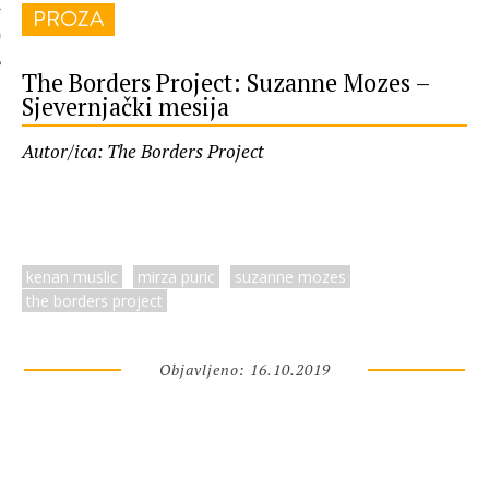
PROZA
 AUTORA
The Borders Project: Suzanne Mozes –
Sjevernjački mesija
Autor/ica: The Borders Project
kenan muslic
mirza puric
suzanne mozes
the borders project
Objavljeno: 16.10.2019