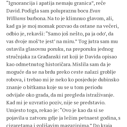
“Ignorancija i apatija nemaju granica”, reče
David. Podigla sam polupraznu bocu
Evan
Williams
burbona. Na to je klimnuo glavom, ali,
kad ga je moj momak pozvao da ostane na večeri,
odbio je, rekavši: “Samo još nešto, pa ja odo’, da
vas dvoje moš’te jest’ na miru.” Tog jutra sam mu
ostavila glasovnu poruku, na preporuku jednog
stručnjaka za Građanski rat koji je Davida opisao
kao odmetnutog historičara. Mislila sam da je
moguće da se na brdu preko ceste nalazi groblje
robova, i trebao mi je neko ko posjeduje dubinsko
znanje o bitkama koje su se u tom periodu
odvijale oko grada, da mi pregleda istraživanje.
Kad mi je uzvratio poziv, nije se predstavio.
Umjesto toga, rekao je: “Ovo je kao da si se
pojavila u zatvoru gdje ja ležim petnaest godina, s
cigaretama i golišavim magazinima.” Do kraja