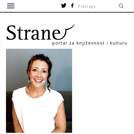
portal za književnost i kulturu
TIKA
ORI
T
SUM