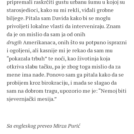
pripremali raskrčiti gustu urbanu šumu u kojoj su
starosjedioci, kako su mi rekli, viđali grobne
biljege. Pitala sam Davida kako bi se moglu
privoljeti lokalne vlasti da interveniraju. Znam
da je on mislio da sam ja od onih
drugih
Amerikanaca, onih što su potpuno isprazni
i ogoljeni, ali kasnije mi je rekao da sam mu
“pokazala trbuh” te noći, kao životinja koja
otkriva slabu tačku, pa je zbog toga mislio da za
mene ima nade. Ponovo sam ga pitala kako da se
probijem kroz birokraciju, i mada se slagao da
sam na dobrom tragu, upozorio me je: “Nemoj biti
sjevernjački mesija.”
Sa engleskog preveo Mirza Purić