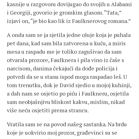
kasnije u razgovoru dovijugao do svojih u Alabami
i Georgiji, govorio je gromkim glasom. “Tata,”
izjavi on, “je bio kao lik iz Faulknerovog romana.”
A onda sam se ja sjetila jedne oluje koja je puhala
pet dana, kad sam bila zatvorena u kuću, a miris
mesa u raspadu me je toliko zagušivao da sam
otvarala prozore, Faulknera i pila vino iz čaše s
narcisom, danima čekajući da dođe policija i
potvrdi da se u stanu ispod moga raspadao leš. U
tom trenutku, dok je David sjedio u mojoj kuhinji,
a dah nam se osjetio po piću i Faulkneru, osjetila
sam neobjašnjivu bliskost kakvu, mislim, nikad
više neću osjetiti prema strancu.
Vratila sam se na povod našeg sastanka. Na brdu
koje je uokvirio moj prozor, građevinci su se