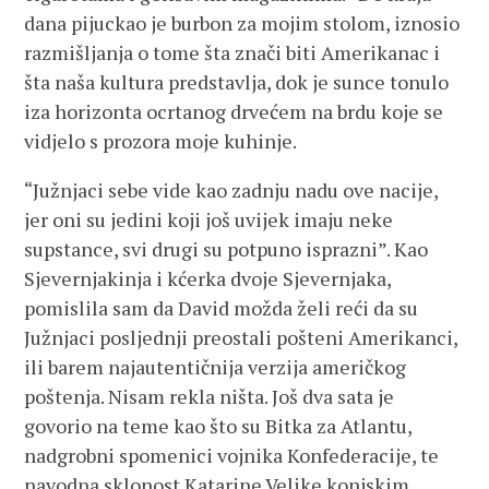
dana pijuckao je burbon za mojim stolom, iznosio
razmišljanja o tome šta znači biti Amerikanac i
šta naša kultura predstavlja, dok je sunce tonulo
iza horizonta ocrtanog drvećem na brdu koje se
vidjelo s prozora moje kuhinje.
“Južnjaci sebe vide kao zadnju nadu ove nacije,
jer oni su jedini koji još uvijek imaju neke
supstance, svi drugi su potpuno isprazni”. Kao
Sjevernjakinja i kćerka dvoje Sjevernjaka,
pomislila sam da David možda želi reći da su
Južnjaci posljednji preostali pošteni Amerikanci,
ili barem najautentičnija verzija američkog
poštenja. Nisam rekla ništa. Još dva sata je
govorio na teme kao što su Bitka za Atlantu,
nadgrobni spomenici vojnika Konfederacije, te
navodna sklonost Katarine Velike konjskim