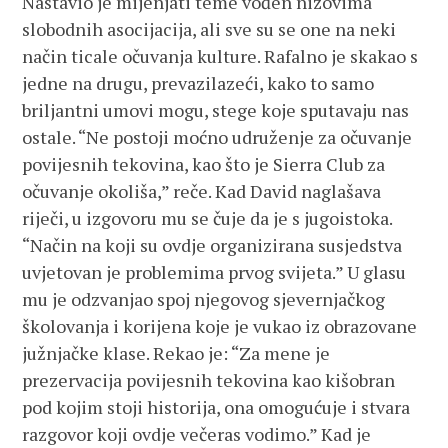
Nastavio je mijenjati teme vođen nizovima
slobodnih asocijacija, ali sve su se one na neki
način ticale očuvanja kulture. Rafalno je skakao s
jedne na drugu, prevazilazeći, kako to samo
briljantni umovi mogu, stege koje sputavaju nas
ostale. “Ne postoji moćno udruženje za očuvanje
povijesnih tekovina, kao što je Sierra Club za
očuvanje okoliša,” reče. Kad David naglašava
riječi, u izgovoru mu se čuje da je s jugoistoka.
“Način na koji su ovdje organizirana susjedstva
uvjetovan je problemima prvog svijeta.” U glasu
mu je odzvanjao spoj njegovog sjevernjačkog
školovanja i korijena koje je vukao iz obrazovane
južnjačke klase. Rekao je: “Za mene je
prezervacija povijesnih tekovina kao kišobran
pod kojim stoji historija, ona omogućuje i stvara
razgovor koji ovdje večeras vodimo.” Kad je