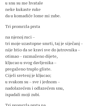
u snu su me hvatale
neke kukaste ruke
da u komadiće lome mi zube.
Tri promrzla prsta
na njenoj ruci –
tri moje uzastopne smrti, taj je siječanj –
nije htio da se kravi sve do jutrovnika –
otimao – razmaženo dijete,
kljucao u svog davljenika –
pregaženo truplo gliste.
Cijeli sretenj je kljucao;
u svakom su – sve i jednom –
nadolazećem i odlazećem snu,
ispadali moji zubi.
Tri promrzla prsta na