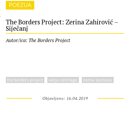
POEZIJA
 AUTORA
The Borders Project: Zerina Zahirović –
Siječanj
Autor/ica: The Borders Project
the borders project
vanja cerimagic
zerina zacinovic
Objavljeno: 16.04.2019