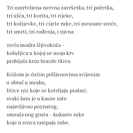
Tri umrtvljena nervna završetka, tri početka,
tri ušća, tri korita, tri rijeke,
tri kolijevke, tri cijele ruke, tri mesnate sreće,
tri smrti, tri rođenja, i njena
zrela modra šljivokoža –
košuljica u kojoj se moja krv
probijala kroz brazde tkiva.
Krišom je ćutim pršljenovima svijenim
u obruč u mraku,
litice niz koje se kotrljaju psalmi;
svaki šum je u kasne sate
najavljivao poznatog,
omraženog gosta – kukaste ruke
koje u zrnca rasipaju zube.