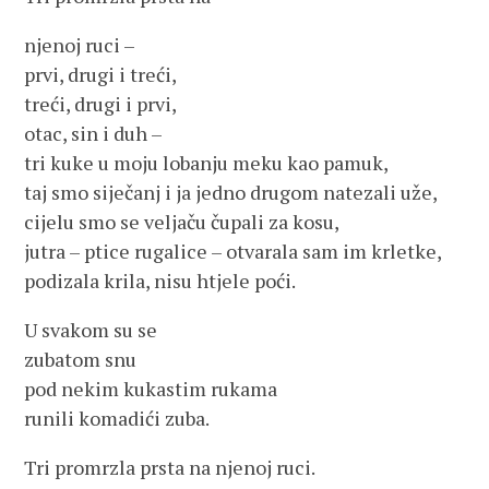
njenoj ruci –
prvi, drugi i treći,
treći, drugi i prvi,
otac, sin i duh –
tri kuke u moju lobanju meku kao pamuk,
taj smo siječanj i ja jedno drugom natezali uže,
cijelu smo se veljaču čupali za kosu,
jutra – ptice rugalice – otvarala sam im krletke,
podizala krila, nisu htjele poći.
U svakom su se
zubatom snu
pod nekim kukastim rukama
runili komadići zuba.
Tri promrzla prsta na njenoj ruci.