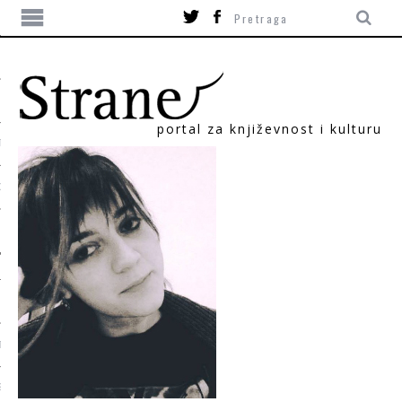
portal za književnost i kulturu
TIKA
ORI
T
SUM