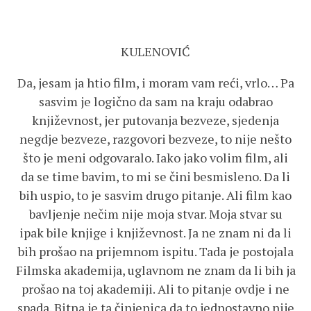
KULENOVIĆ
Da, jesam ja htio film, i moram vam reći, vrlo… Pa
sasvim je logično da sam na kraju odabrao
književnost, jer putovanja bezveze, sjedenja
negdje bezveze, razgovori bezveze, to nije nešto
što je meni odgovaralo. Iako jako volim film, ali
da se time bavim, to mi se čini besmisleno. Da li
bih uspio, to je sasvim drugo pitanje. Ali film kao
bavljenje nečim nije moja stvar. Moja stvar su
ipak bile knjige i književnost. Ja ne znam ni da li
bih prošao na prijemnom ispitu. Tada je postojala
Filmska akademija, uglavnom ne znam da li bih ja
prošao na toj akademiji. Ali to pitanje ovdje i ne
spada. Bitna je ta činjenica da to jednostavno nije