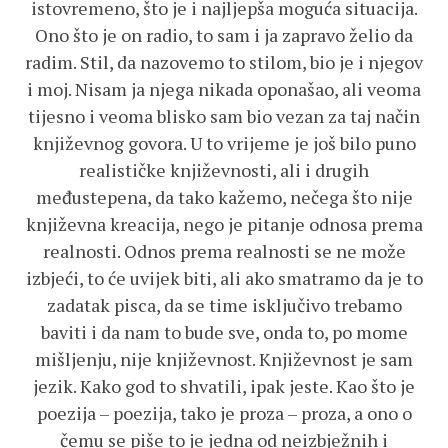
istovremeno, što je i najljepša moguća situacija.
Ono što je on radio, to sam i ja zapravo želio da
radim. Stil, da nazovemo to stilom, bio je i njegov
i moj. Nisam ja njega nikada oponašao, ali veoma
tijesno i veoma blisko sam bio vezan za taj način
književnog govora. U to vrijeme je još bilo puno
realističke književnosti, ali i drugih
međustepena, da tako kažemo, nečega što nije
književna kreacija, nego je pitanje odnosa prema
realnosti. Odnos prema realnosti se ne može
izbjeći, to će uvijek biti, ali ako smatramo da je to
zadatak pisca, da se time isključivo trebamo
baviti i da nam to bude sve, onda to, po mome
mišljenju, nije književnost. Književnost je sam
jezik. Kako god to shvatili, ipak jeste. Kao što je
poezija – poezija, tako je proza – proza, a ono o
čemu se piše to je jedna od neizbježnih i