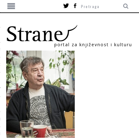
portal za književnost i kulturu
TIKA
ORI
T
SUM