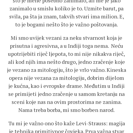
što je mene posebno zanimalo, ali me je jako
zanimalo u smislu koliko je to. Uzmite barut, pa
svila, pa šta ja znam, takvih stvari ima milion. E,
to je bogami nešto što je važno poštovanja.
Mi smo uvijek vezani za neku stvarnost koja je
prisutna i agresivna, a u Indiji toga nema. Neću
upotrijebiti riječ ljepota, to mi nije nikakva riječ,
ali kod njih ima nešto drugo, jedno zračenje koje
je vezano za mitologiju, što je vrlo važno. Kineska
opera nije vezana za mitologiju, dobrim dijelom
je kućna, kao i evropske drame. Međutim u Indiji
se primijeti jedno zračenje u samom kretanju na
sceni koje nas na ovim prostorima ne zanima.
Nama treba borba, mi smo borben narod.
Tu mi je važno ono što kaže Levi-Strauss: magija
je tehnika primitivnog čovjeka. Prva važna stvar