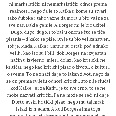
ni marksistički ni nemarksistički odnos prema
realnosti, nego da je to Kafka u kome su stvari
tako duboke i tako važne da moraju biti važne za
sve nas. Dakle genije. A Borges mi je bio učitelj.
Dugo, dugo, dugo. I to baš u onome što se tiče
pisanja – d kako se piše. On je tu bio veličanstven.
Još je. Mada, Kafka i Camus su ostali podjednako
veliki kao što su i bili, dok Borges na izvjestan
način u izvjesnoj mjeri, dolazi kao kritički, ne
kritičar, nego kao kritički pisac o životu, o kulturi,
o svemu. To ne znači da je to lažan život, nego da
se on prema svijetu odnosi kritički, što nije slučaj
kod Kafke, jer za Kafku je to sve crno, to se ne
može nazvati kritički. Pa ne može se reći ni da je
Dostojevski kritički pisac, nego mu taj mrak
izlazi iz njedara. A kod Borgesa ima toga
racionalnog kritičarenja, ali je ogroman pisac.