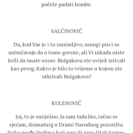
počele padati bombe.
SALČINOVIĆ
Da, kod Vas je i to zanimljivo, mnogi pisci se
ustručavaju da o tome govore, ali Vi nikada niste
krili da imate uzore. Bulgakova ste uvijek isticali
kao prvog. Kakvo je bilo to vrijeme u kojem ste
otkrivali Bulgakova?
KULENOVIĆ
Joj, to je smiješno. Ja sam tada bio, tačno se
sjećam, dramaturg u Drami Narodnog pozorišta.
Neko među ljudima koji jesu ili nisu čitali knjige,