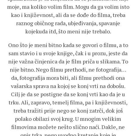
moje, ma koliko volim film. Mogu da ga volim isto
kao i književnost, ali da se dođe do filma, treba
raznog običnog rada, ubjeđivanja, spavanje
kojekuda itd, što meni nije trebalo.
Ono što je meni bitno kada se govori o filmu, a to
sam stavio i u svoje knjige, čak i u prozu, jeste da
nije važna činjenica da je film priča u slikama. To
nije bitno. Nego filmu prethodi, ne fotografija…
da, fotografija mora biti, ali filmu prethodi ona
vašarska sprava na kojoj se konj vrti na dobošu.
Cilj je da se postigne da se konj vrti kao da je u
trku. Ali, zapravo, temelj filma, pa i književnosti,
treba tražiti prije nego se konj zatrči, dok još
polako obilazi svoj krug. U mnogim velikim
filmovima možete nešto slično naći. Dakle, ne
opis trka, nego uvodno kretanje koje je