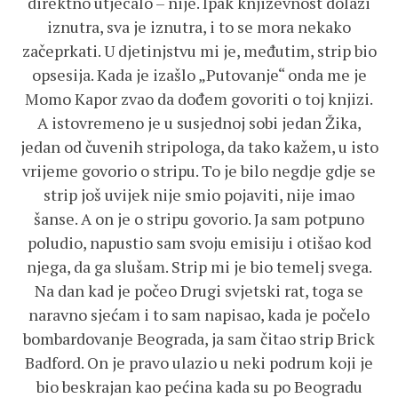
direktno utjecalo – nije. Ipak književnost dolazi
iznutra, sva je iznutra, i to se mora nekako
začeprkati. U djetinjstvu mi je, međutim, strip bio
opsesija. Kada je izašlo „Putovanje“ onda me je
Momo Kapor zvao da dođem govoriti o toj knjizi.
A istovremeno je u susjednoj sobi jedan Žika,
jedan od čuvenih stripologa, da tako kažem, u isto
vrijeme govorio o stripu. To je bilo negdje gdje se
strip još uvijek nije smio pojaviti, nije imao
šanse. A on je o stripu govorio. Ja sam potpuno
poludio, napustio sam svoju emisiju i otišao kod
njega, da ga slušam. Strip mi je bio temelj svega.
Na dan kad je počeo Drugi svjetski rat, toga se
naravno sjećam i to sam napisao, kada je počelo
bombardovanje Beograda, ja sam čitao strip Brick
Badford. On je pravo ulazio u neki podrum koji je
bio beskrajan kao pećina kada su po Beogradu