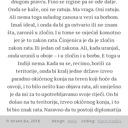
drugom pravcu. Fino se izgine pa se ode dalje.
Onda se kaže, oni ne ratuju. Ma vraga. Oni ratuju.
Ali nema toga suludog zanosa u vezi sa borbom.
Imaš ideal, i onda da bi ga ostvario ili ne znam
šta, zaroniš u zločin. I u tome se osjećaš komotno
jer je to zakon rata. Činjenica je da je zločin
zakon rata. Ili jedan od zakona. Ali, kada uranjaš,
onda uroniš u oboje – i u zločin i u borbu. E toga u
Indiji nema. Kada su se, recimo, borili za
teritorije, onda bi kralj jedne države izveo
paradno okićenog konja na teren koji hoće da
osvoji, i to bilo nešto kao objava rata, ali smiješno
je da mi za to upotrebljavamo svoje riječi. On bi
došao na tu teritoriju, izveo okićenog konja, i to
bi bio znak rata. Naravno da tu postoji diplomatija
i sve moguće prevare. Ali se vidi iz te osnovne
strane.ba, 2018.
design:
mela
coding:
Haris Hadžić
©
činjenice da je to nešto drugo. Bili su vrlo veliki