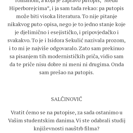
romanom, a koja je zapravo putopis, “Među
Hiperborejcima”, i ja sam tada rekao: pa putopis
može biti visoka literatura. To nije pitanje
nikakvog puto-opisa, nego je to jedno stanje koje
je djelimično i esejističko, i pripovjedačko i
svakakvo. To je i Isidora Sekulić nazivala prozom,
i to mi je najviše odgovaralo. Zato sam prekinuo
sa pisanjem tih modernističkih priča, vidio sam
da te priče nisu dobre ni meni ni drugima. Onda
sam prešao na putopis.
SALČINOVIĆ
Vratit ćemo se na putopise, za sada ostanimo u
Vašim studentskim danima. Vi ste odabrali studij
književnosti nauštrb filma?