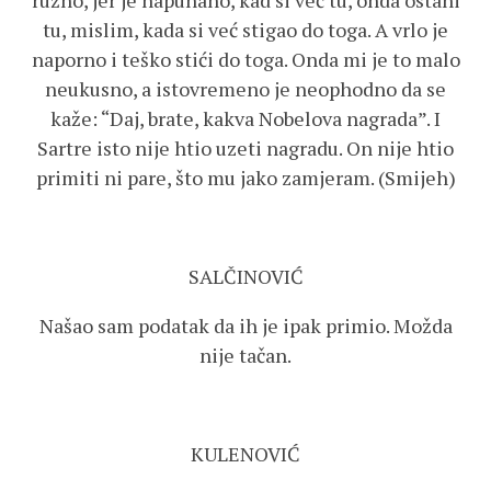
ružno, jer je napuhano, kad si već tu, onda ostani
tu, mislim, kada si već stigao do toga. A vrlo je
naporno i teško stići do toga. Onda mi je to malo
neukusno, a istovremeno je neophodno da se
kaže: “Daj, brate, kakva Nobelova nagrada”. I
Sartre isto nije htio uzeti nagradu. On nije htio
primiti ni pare, što mu jako zamjeram. (Smijeh)
SALČINOVIĆ
Našao sam podatak da ih je ipak primio. Možda
nije tačan.
KULENOVIĆ