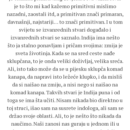
je to što mi kad kažemo primitivni mislimo
nazadni, zaostali itd, a primitivan znači primaran,
davnašnji, najstariji… to znači primitivan. I u tom
svijetu se izvanrednih stvari događalo i
izvanrednih stvari se saznalo. Indija ima nešto
što ja stalno ponavljam i pričam svojima: zmija je
sveta životinja. Kada se na sred ceste nađe
sklupčana, to je onda veliki doživljaj, velika sreća.
Ali, isto tako može da se u pijesku sklupča komad
kanapa, da napravi isto ležeće klupko, i da misliš
da si naišao na zmiju, a nisi nego si naišao na
komad kanapa. Takvih stvari je Indija puna i od
toga se ima šta učiti. Nisam nikada bio direktno u
toj struci, išao sam na susrete indologa, ali sam se
držao svoje oblasti. Ali, to je nešto što nikada da
naučimo. Naši zanosi nas guraju u jednom ili u