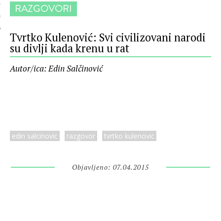
RAZGOVORI
 AUTORA
Tvrtko Kulenović: Svi civilizovani narodi
su divlji kada krenu u rat
Autor/ica: Edin Salčinović
edin salcinovic
razgovor
tvrtko kulenovic
Objavljeno: 07.04.2015