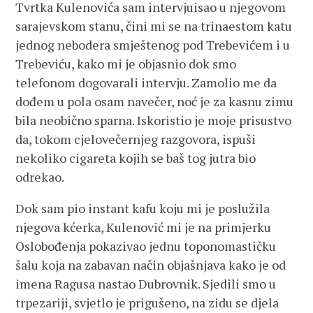
Tvrtka Kulenovića sam intervjuisao u njegovom
sarajevskom stanu, čini mi se na trinaestom katu
jednog nebodera smještenog pod Trebevićem i u
Trebeviću, kako mi je objasnio dok smo
telefonom dogovarali intervju. Zamolio me da
dođem u pola osam navečer, noć je za kasnu zimu
bila neobično sparna. Iskoristio je moje prisustvo
da, tokom cjelovečernjeg razgovora, ispuši
nekoliko cigareta kojih se baš tog jutra bio
odrekao.
Dok sam pio instant kafu koju mi je poslužila
njegova kćerka, Kulenović mi je na primjerku
Oslobođenja pokazivao jednu toponomastičku
šalu koja na zabavan način objašnjava kako je od
imena Ragusa nastao Dubrovnik. Sjedili smo u
trpezariji, svjetlo je prigušeno, na zidu se djela