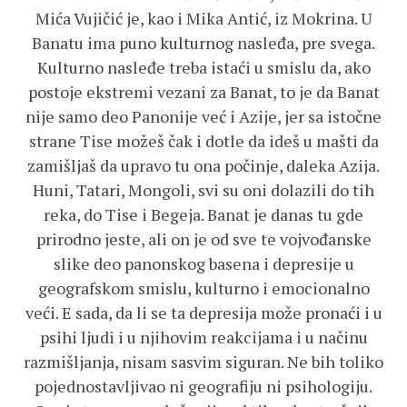
Mića Vujičić je, kao i Mika Antić, iz Mokrina. U
Banatu ima puno kulturnog nasleđa, pre svega.
Kulturno nasleđe treba istaći u smislu da, ako
postoje ekstremi vezani za Banat, to je da Banat
nije samo deo Panonije već i Azije, jer sa istočne
strane Tise možeš čak i dotle da ideš u mašti da
zamišljaš da upravo tu ona počinje, daleka Azija.
Huni, Tatari, Mongoli, svi su oni dolazili do tih
reka, do Tise i Begeja. Banat je danas tu gde
prirodno jeste, ali on je od sve te vojvođanske
slike deo panonskog basena i depresije u
geografskom smislu, kulturno i emocionalno
veći. E sada, da li se ta depresija može pronaći i u
psihi ljudi i u njihovim reakcijama i u načinu
razmišljanja, nisam sasvim siguran. Ne bih toliko
pojednostavljivao ni geografiju ni psihologiju.