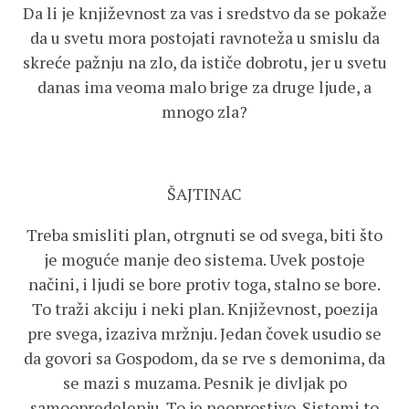
Da li je književnost za vas i sredstvo da se pokaže
da u svetu mora postojati ravnoteža u smislu da
skreće pažnju na zlo, da ističe dobrotu, jer u svetu
danas ima veoma malo brige za druge ljude, a
mnogo zla?
ŠAJTINAC
Treba smisliti plan, otrgnuti se od svega, biti što
je moguće manje deo sistema. Uvek postoje
načini, i ljudi se bore protiv toga, stalno se bore.
To traži akciju i neki plan. Književnost, poezija
pre svega, izaziva mržnju. Jedan čovek usudio se
da govori sa Gospodom, da se rve s demonima, da
se mazi s muzama. Pesnik je divljak po
samoopredelenju. To je neoprostivo. Sistemi to