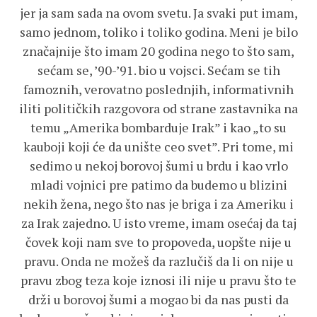
jer ja sam sada na ovom svetu. Ja svaki put imam,
samo jednom, toliko i toliko godina. Meni je bilo
značajnije što imam 20 godina nego to što sam,
sećam se, ’90-’91. bio u vojsci. Sećam se tih
famoznih, verovatno poslednjih, informativnih
iliti političkih razgovora od strane zastavnika na
temu „Amerika bombarduje Irak” i kao „to su
kauboji koji će da unište ceo svet”. Pri tome, mi
sedimo u nekoj borovoj šumi u brdu i kao vrlo
mladi vojnici pre patimo da budemo u blizini
nekih žena, nego što nas je briga i za Ameriku i
za Irak zajedno. U isto vreme, imam osećaj da taj
čovek koji nam sve to propoveda, uopšte nije u
pravu. Onda ne možeš da razlučiš da li on nije u
pravu zbog teza koje iznosi ili nije u pravu što te
drži u borovoj šumi a mogao bi da nas pusti da