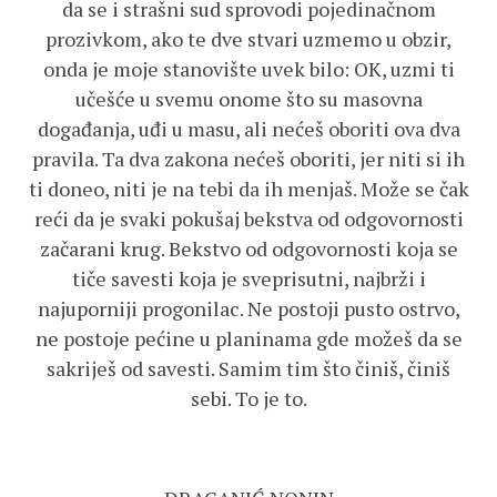
da se i strašni sud sprovodi pojedinačnom
prozivkom, ako te dve stvari uzmemo u obzir,
onda je moje stanovište uvek bilo: OK, uzmi ti
učešće u svemu onome što su masovna
događanja, uđi u masu, ali nećeš oboriti ova dva
pravila. Ta dva zakona nećeš oboriti, jer niti si ih
ti doneo, niti je na tebi da ih menjaš. Može se čak
reći da je svaki pokušaj bekstva od odgovornosti
začarani krug. Bekstvo od odgovornosti koja se
tiče savesti koja je sveprisutni, najbrži i
najuporniji progonilac. Ne postoji pusto ostrvo,
ne postoje pećine u planinama gde možeš da se
sakriješ od savesti. Samim tim što činiš, činiš
sebi. To je to.