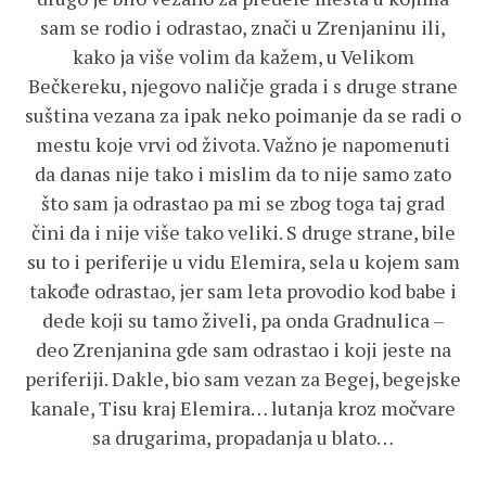
sam se rodio i odrastao, znači u Zrenjaninu ili,
kako ja više volim da kažem, u Velikom
Bečkereku, njegovo naličje grada i s druge strane
suština vezana za ipak neko poimanje da se radi o
mestu koje vrvi od života. Važno je napomenuti
da danas nije tako i mislim da to nije samo zato
što sam ja odrastao pa mi se zbog toga taj grad
čini da i nije više tako veliki. S druge strane, bile
su to i periferije u vidu Elemira, sela u kojem sam
takođe odrastao, jer sam leta provodio kod babe i
dede koji su tamo živeli, pa onda Gradnulica –
deo Zrenjanina gde sam odrastao i koji jeste na
periferiji. Dakle, bio sam vezan za Begej, begejske
kanale, Tisu kraj Elemira… lutanja kroz močvare
sa drugarima, propadanja u blato…