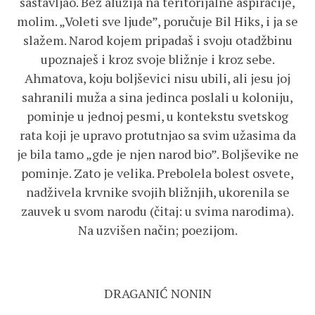
sastavljao. Bez aluzija na teritorijalne aspiracije,
molim. „Voleti sve ljude”, poručuje Bil Hiks, i ja se
slažem. Narod kojem pripadaš i svoju otadžbinu
upoznaješ i kroz svoje bližnje i kroz sebe.
Ahmatova, koju boljševici nisu ubili, ali jesu joj
sahranili muža a sina jedinca poslali u koloniju,
pominje u jednoj pesmi, u kontekstu svetskog
rata koji je upravo protutnjao sa svim užasima da
je bila tamo „gde je njen narod bio”. Boljševike ne
pominje. Zato je velika. Prebolela bolest osvete,
nadživela krvnike svojih bližnjih, ukorenila se
zauvek u svom narodu (čitaj: u svima narodima).
Na uzvišen način; poezijom.
DRAGANIĆ NONIN