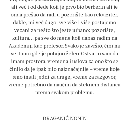
ali već i od dede koji je prvo bio berberin ali je
onda prešao da radi u pozorište kao rekviziter,
dakle, mi već dugo, sve više i više postajemo
vezani za nešto što jeste urbano: pozorište,
kultura… pa sve do mene koji danas radim na
Akademiji kao profesor. Svako je završio, čini mi
se, tamo gde je potajno želeo. Ostvario sam da
imam prostora, vremena i uslova za ono što se
činilo da je ipak bilo najznačajnije – vreme koje
smo imali jedni za druge, vreme za razgovor,
vreme potrebno da naučim da steknem distancu
prema svakom problemu.
DRAGANIĆ NONIN