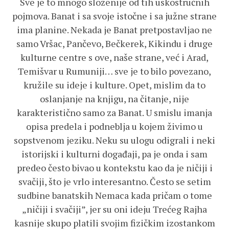
Sve je to mnogo složenije od tih uskostručnih
pojmova. Banat i sa svoje istočne i sa južne strane
ima planine. Nekada je Banat pretpostavljao ne
samo Vršac, Pančevo, Bečkerek, Kikindu i druge
kulturne centre s ove, naše strane, već i Arad,
Temišvar u Rumuniji… sve je to bilo povezano,
kružile su ideje i kulture. Opet, mislim da to
oslanjanje na knjigu, na čitanje, nije
karakteristično samo za Banat. U smislu imanja
opisa predela i podneblja u kojem živimo u
sopstvenom jeziku. Neku su ulogu odigrali i neki
istorijski i kulturni događaji, pa je onda i sam
predeo često bivao u kontekstu kao da je ničiji i
svačiji, što je vrlo interesantno. Često se setim
sudbine banatskih Nemaca kada pričam o tome
„ničiji i svačiji”, jer su oni ideju Trećeg Rajha
kasnije skupo platili svojim fizičkim izostankom