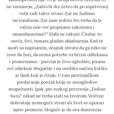
ne razumeju. „Zašto bi iko želeo da po sopstvenoj
volji radi takve stvari. Zar ne žudimo
racionalnom. Zar nam jedino što treba da je
važno nije već propisano zakonima i
amandmanima?” Slabi su zakoni. Čitalac to
oseća, živi, tumara gladan objašnjenja. Kad se
suoči sa napisanim, očajnik shvata da ga niko ne
zove da žuri, da nema potrebe za brzim odlukama
i promenama – poezija je živo ogledalo, pisana
reč odjekuje drugačije i na onoliko načina koliko
je ljudi koji je čitaju. U tom pustinjačkom
predavanju poeziji kriju se nesagledive
mogućnosti. Ipak, pre svakog prezrenja „Doline
Suza” nikad ne treba stati sa životom. Veštine
dohvataju nemoguće stvari ali Svet se uporno
opire promeni. Moguće je da ova dimenzija