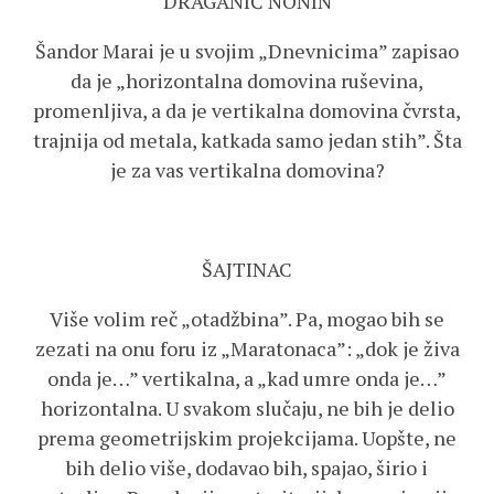
DRAGANIĆ NONIN
Šandor Marai je u svojim „Dnevnicima” zapisao
da je „horizontalna domovina ruševina,
promenljiva, a da je vertikalna domovina čvrsta,
trajnija od metala, katkada samo jedan stih”. Šta
je za vas vertikalna domovina?
ŠAJTINAC
Više volim reč „otadžbina”. Pa, mogao bih se
zezati na onu foru iz „Maratonaca”: „dok je živa
onda je…” vertikalna, a „kad umre onda je…”
horizontalna. U svakom slučaju, ne bih je delio
prema geometrijskim projekcijama. Uopšte, ne
bih delio više, dodavao bih, spajao, širio i