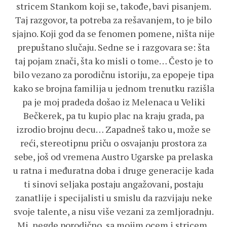
stricem Stankom koji se, takođe, bavi pisanjem.
Taj razgovor, ta potreba za rešavanjem, to je bilo
sjajno. Koji god da se fenomen pomene, ništa nije
prepuštano slučaju. Sedne se i razgovara se: šta
taj pojam znači, šta ko misli o tome… Često je to
bilo vezano za porodičnu istoriju, za epopeje tipa
kako se brojna familija u jednom trenutku razišla
pa je moj pradeda došao iz Melenaca u Veliki
Bečkerek, pa tu kupio plac na kraju grada, pa
izrodio brojnu decu… Zapadneš tako u, može se
reći, stereotipnu priču o osvajanju prostora za
sebe, još od vremena Austro Ugarske pa prelaska
u ratna i međuratna doba i druge generacije kada
ti sinovi seljaka postaju angažovani, postaju
zanatlije i specijalisti u smislu da razvijaju neke
svoje talente, a nisu više vezani za zemljoradnju.
Mi, negde porodično, sa mojim ocem i stricem,