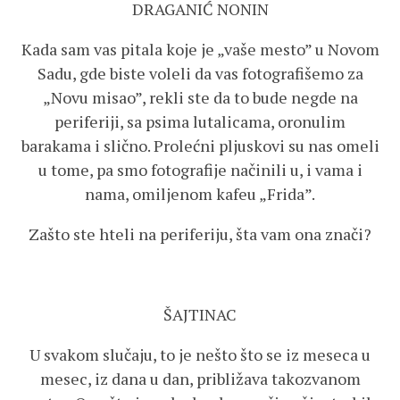
DRAGANIĆ NONIN
Kada sam vas pitala koje je „vaše mesto” u Novom
Sadu, gde biste voleli da vas fotografišemo za
„Novu misao”, rekli ste da to bude negde na
periferiji, sa psima lutalicama, oronulim
barakama i slično. Prolećni pljuskovi su nas omeli
u tome, pa smo fotografije načinili u, i vama i
nama, omiljenom kafeu „Frida”.
Zašto ste hteli na periferiju, šta vam ona znači?
ŠAJTINAC
U svakom slučaju, to je nešto što se iz meseca u
mesec, iz dana u dan, približava takozvanom