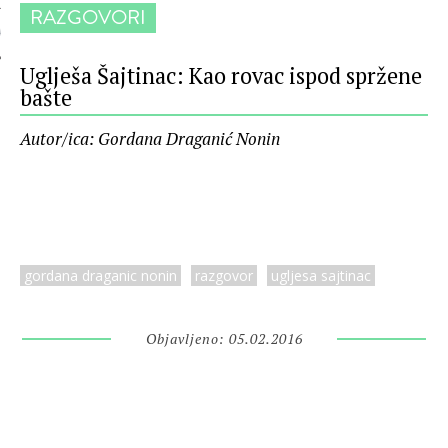
RAZGOVORI
 AUTORA
Uglješa Šajtinac: Kao rovac ispod spržene
bašte
Autor/ica: Gordana Draganić Nonin
gordana draganic nonin
razgovor
ugljesa sajtinac
Objavljeno: 05.02.2016