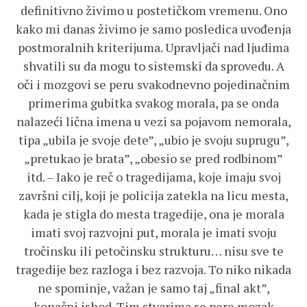
definitivno živimo u postetičkom vremenu. Ono
kako mi danas živimo je samo posledica uvođenja
postmoralnih kriterijuma. Upravljači nad ljudima
shvatili su da mogu to sistemski da sprovedu. A
oči i mozgovi se peru svakodnevno pojedinačnim
primerima gubitka svakog morala, pa se onda
nalazeći lična imena u vezi sa pojavom nemorala,
tipa „ubila je svoje dete”, „ubio je svoju suprugu”,
„pretukao je brata”, „obesio se pred rodbinom”
itd. – Iako je reč o tragedijama, koje imaju svoj
završni cilj, koji je policija zatekla na licu mesta,
kada je stigla do mesta tragedije, ona je morala
imati svoj razvojni put, morala je imati svoju
tročinsku ili petočinsku strukturu… nisu sve te
tragedije bez razloga i bez razvoja. To niko nikada
ne spominje, važan je samo taj „final akt”,
konačni ishod. Tim stvarima se pere mozak