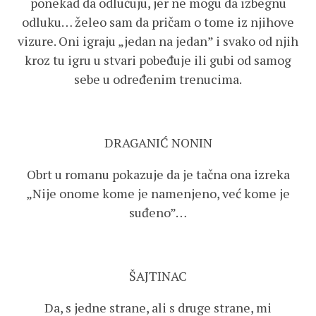
ponekad da odlučuju, jer ne mogu da izbegnu
odluku… želeo sam da pričam o tome iz njihove
vizure. Oni igraju „jedan na jedan” i svako od njih
kroz tu igru u stvari pobeđuje ili gubi od samog
sebe u određenim trenucima.
DRAGANIĆ NONIN
Obrt u romanu pokazuje da je tačna ona izreka
„Nije onome kome je namenjeno, već kome je
suđeno”…
ŠAJTINAC
Da, s jedne strane, ali s druge strane, mi