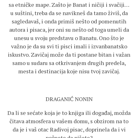
sa etničke mape. Zašto je Banat i ničiji i svačiji…
u suštini, treba da se navikneš da tamo živiš, da
sagledavaš, i onda primiš nešto od pomenutih
autora i pisaca, jer oni su nešto od toga umeli da
unesu u svoju predstavu o Banatu. Ono što je
važno je da su svi ti pisci imali i izvanbanatsko
iskustvo. Zavičaj može da ti postane bitan i važan
samo u sudaru sa otkrivanjem drugih predela,
mesta i destinacija koje nisu tvoj zavičaj.
DRAGANIĆ NONIN
Da li se sećate koja je to knjiga ili događaj, možda
čitava atmosfera u vašem domu, s obzirom na to
da je i vaš otac Radivoj pisac, doprinela da i vi
počnete da pišete?