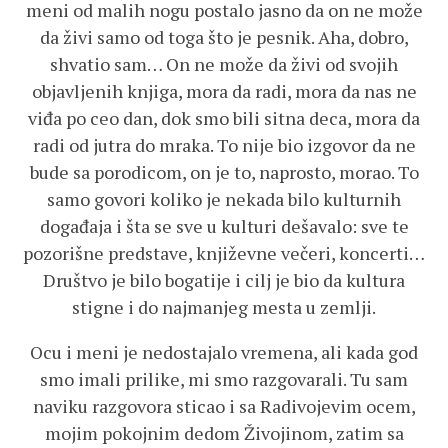
meni od malih nogu postalo jasno da on ne može
da živi samo od toga što je pesnik. Aha, dobro,
shvatio sam… On ne može da živi od svojih
objavljenih knjiga, mora da radi, mora da nas ne
viđa po ceo dan, dok smo bili sitna deca, mora da
radi od jutra do mraka. To nije bio izgovor da ne
bude sa porodicom, on je to, naprosto, morao. To
samo govori koliko je nekada bilo kulturnih
događaja i šta se sve u kulturi dešavalo: sve te
pozorišne predstave, književne večeri, koncerti…
Društvo je bilo bogatije i cilj je bio da kultura
stigne i do najmanjeg mesta u zemlji.
Ocu i meni je nedostajalo vremena, ali kada god
smo imali prilike, mi smo razgovarali. Tu sam
naviku razgovora sticao i sa Radivojevim ocem,
mojim pokojnim dedom Živojinom, zatim sa