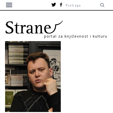
portal za književnost i kulturu
TIKA
ORI
T
SUM