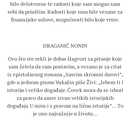
bile delotvorne te radosti koje sam mogao sam
sebi da priuštim. Radosti koje nisu bile vezane za
finansijske uslove, mogućnosti bilo koje vrste.
DRAGANIĆ NONIN
Ovo što ste rekli je dobar šlagvort za pitanje koje
sam želela da vam postavim, a vezano je za citat
iz epistolarnog romana „Sasvim skromni darovi”,
gde u jednom pismu Vukašin piše Živi: „Jebem ti i
istoriju i velike događaje. Čovek mora da se izbori
za pravo da umre izvan velikih istorijskih
događaja. U miru i s pravom na ličnu istoriju”… To
je ono najvažnije u životu…