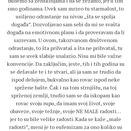
budemo sa ženskinjama i da se zezamo, jer u tim
smo godinama. Uvek sam mrzeo tu starmalost, to
usiljeno odrastanje na nivou „šta se spolja
događa”. Dozvoljavao sam sebi da mi se svašta
događa na emotivnom planu i da proveravam da li
sazrevam. U ovom, takozvanom društvenom
odrastanju, to šta prihvataš a šta ne prihvataš, tu
sam se uvek slabije snalazio. Nisu mi bile važne
konvencije. Da zaključim, jeste, tih i tih godina su
se dešavale te i te stvari, ali ja sam se trudio da
ispod delujem, bukvalno kao rovac ispod neke
spržene bašte. Čak i na tom strnjištu, na toj
sprženoj zemlji, trudio sam se da iskopam kao
rovac svoju rupu, da imam svoj život, svoje
obaveze, svoje težnje, svoje NE MALE radosti…
jer to su bile velike radosti. Kada se kaže „male
radosti”, meni je to eufemizam za ono koliko su