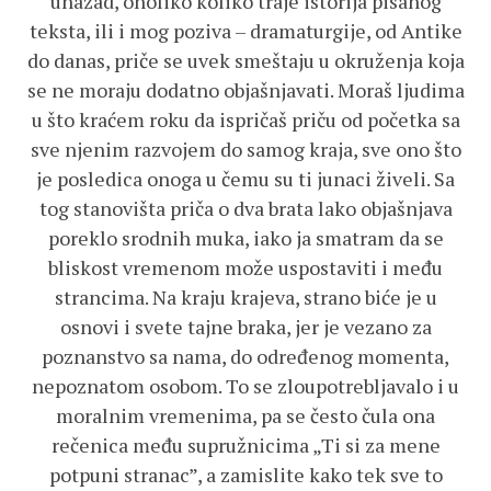
unazad, onoliko koliko traje istorija pisanog
teksta, ili i mog poziva – dramaturgije, od Antike
do danas, priče se uvek smeštaju u okruženja koja
se ne moraju dodatno objašnjavati. Moraš ljudima
u što kraćem roku da ispričaš priču od početka sa
sve njenim razvojem do samog kraja, sve ono što
je posledica onoga u čemu su ti junaci živeli. Sa
tog stanovišta priča o dva brata lako objašnjava
poreklo srodnih muka, iako ja smatram da se
bliskost vremenom može uspostaviti i među
strancima. Na kraju krajeva, strano biće je u
osnovi i svete tajne braka, jer je vezano za
poznanstvo sa nama, do određenog momenta,
nepoznatom osobom. To se zloupotrebljavalo i u
moralnim vremenima, pa se često čula ona
rečenica među supružnicima „Ti si za mene
potpuni stranac”, a zamislite kako tek sve to