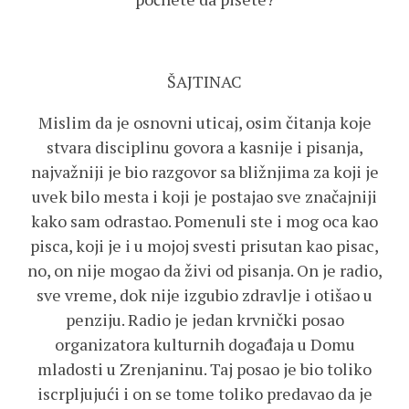
ŠAJTINAC
Mislim da je osnovni uticaj, osim čitanja koje
stvara disciplinu govora a kasnije i pisanja,
najvažniji je bio razgovor sa bližnjima za koji je
uvek bilo mesta i koji je postajao sve značajniji
kako sam odrastao. Pomenuli ste i mog oca kao
pisca, koji je i u mojoj svesti prisutan kao pisac,
no, on nije mogao da živi od pisanja. On je radio,
sve vreme, dok nije izgubio zdravlje i otišao u
penziju. Radio je jedan krvnički posao
organizatora kulturnih događaja u Domu
mladosti u Zrenjaninu. Taj posao je bio toliko
iscrpljujući i on se tome toliko predavao da je