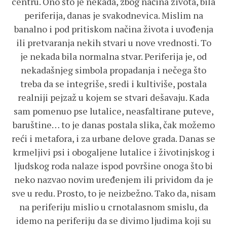
centru. Ono što je nekada, zbog načina života, bila
periferija, danas je svakodnevica. Mislim na
banalno i pod pritiskom načina života i uvođenja
ili pretvaranja nekih stvari u nove vrednosti. To
je nekada bila normalna stvar. Periferija je, od
nekadašnjeg simbola propadanja i nečega što
treba da se integriše, sredi i kultiviše, postala
realniji pejzaž u kojem se stvari dešavaju. Kada
sam pomenuo pse lutalice, neasfaltirane puteve,
baruštine… to je danas postala slika, čak možemo
reći i metafora, i za urbane delove grada. Danas se
krmeljivi psi i obogaljene lutalice i životinjskog i
ljudskog roda nalaze ispod površine onoga što bi
neko nazvao novim uređenjem ili prividom da je
sve u redu. Prosto, to je neizbežno. Tako da, nisam
na periferiju mislio u crnotalasnom smislu, da
idemo na periferiju da se divimo ljudima koji su