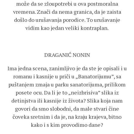
može da se zloupotrebi u ova postmoralna
vremena. Znači da nema granica, da je zaista
došlo do urušavanja porodice. To urušavanje
vidim kao jedan veliki kontraplan.
DRAGANIĆ NONIN
Ima jedna scena, zanimljivo je da ste je opisali i u
romanu i kasnije u priči u „Banatorijumu”, sa
puštanjem zmaja u parku sanatorijuma, prilikom
posete ocu. Da li je to „neizbrisiva” slika iz
detinjstva ili kasnije iz života? Slika koja nam
govori da smo slobodni, da male stvari čine
čoveka sretnim i da je, na kraju krajeva, bitno
kako i s kim provodimo dane?