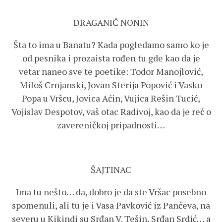
DRAGANIĆ NONIN
Šta to ima u Banatu? Kada pogledamo samo ko je
od pesnika i prozaista rođen tu gde kao da je
vetar naneo sve te poetike: Todor Manojlović,
Miloš Crnjanski, Jovan Sterija Popović i Vasko
Popa u Vršcu, Jovica Aćin, Vujica Rešin Tucić,
Vojislav Despotov, vaš otac Radivoj, kao da je reč o
zavereničkoj pripadnosti…
ŠAJTINAC
Ima tu nešto… da, dobro je da ste Vršac posebno
spomenuli, ali tu je i Vasa Pavković iz Pančeva, na
severu u Kikindi su Srđan V. Tešin, Srđan Srdić… a