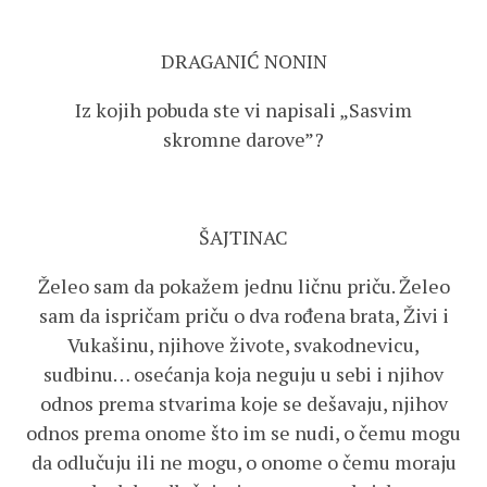
DRAGANIĆ NONIN
Iz kojih pobuda ste vi napisali „Sasvim
skromne darove”?
ŠAJTINAC
Želeo sam da pokažem jednu ličnu priču. Želeo
sam da ispričam priču o dva rođena brata, Živi i
Vukašinu, njihove živote, svakodnevicu,
sudbinu… osećanja koja neguju u sebi i njihov
odnos prema stvarima koje se dešavaju, njihov
odnos prema onome što im se nudi, o čemu mogu
da odlučuju ili ne mogu, o onome o čemu moraju