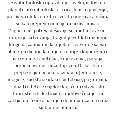
života, biološko opravdanje čoveka, uslovi na
planeti, mikrobiološka otkrića, fizičko praćenje,
prisustvo elektriciteta i sve što nije živo a računa
se kao prepreka nemaju nikakav smisao.
Zaglušujući potresi dešavaju se unutar čoveka –
erupcije, žrtvovanja, tragedije velikih razmera.
Mogu da zamislim da nijedan čovek nije sa iste
planete i da nijedan nije na onoj za kojom žudi u
isto vreme. Umetnost, književnost, poezija,
prepoznavanje, služe toj svrsi. Da se slični
prepoznaju i polako razvrstaju. Jednom će,
moguće, kao što se ulazi u autobuse, po grupama
ulaziti u leteće objekte koji će ih odvesti do
futurističkih destinacija njihove čežnje. Da
zaključim, fizičko nasilje i dehumanizacija izraz
su krajnje nemoći.