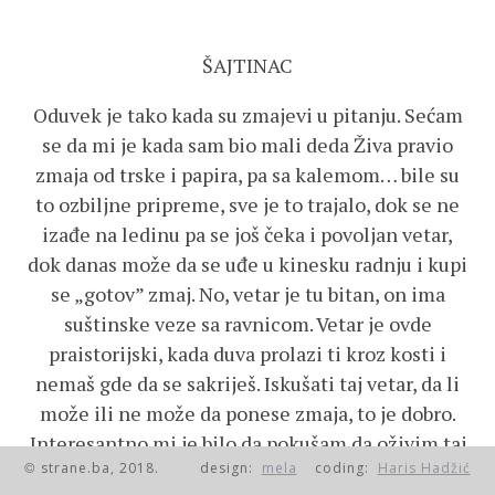
ŠAJTINAC
Oduvek je tako kada su zmajevi u pitanju. Sećam
se da mi je kada sam bio mali deda Živa pravio
zmaja od trske i papira, pa sa kalemom… bile su
to ozbiljne pripreme, sve je to trajalo, dok se ne
izađe na ledinu pa se još čeka i povoljan vetar,
dok danas može da se uđe u kinesku radnju i kupi
se „gotov” zmaj. No, vetar je tu bitan, on ima
suštinske veze sa ravnicom. Vetar je ovde
praistorijski, kada duva prolazi ti kroz kosti i
nemaš gde da se sakriješ. Iskušati taj vetar, da li
može ili ne može da ponese zmaja, to je dobro.
Interesantno mi je bilo da pokušam da oživim taj
strane.ba, 2018.
design:
mela
coding:
Haris Hadžić
osećaj. Otac mi nikada nije puštao zmaja, to sam
©