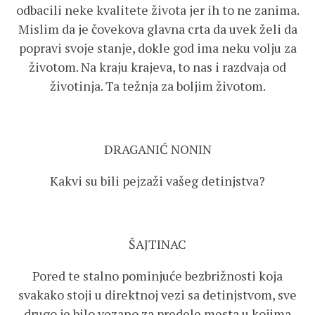
odbacili neke kvalitete života jer ih to ne zanima.
Mislim da je čovekova glavna crta da uvek želi da
popravi svoje stanje, dokle god ima neku volju za
životom. Na kraju krajeva, to nas i razdvaja od
životinja. Ta težnja za boljim životom.
DRAGANIĆ NONIN
Kakvi su bili pejzaži vašeg detinjstva?
ŠAJTINAC
Pored te stalno pominjuće bezbrižnosti koja
svakako stoji u direktnoj vezi sa detinjstvom, sve
drugo je bilo vezano za predele mesta u kojima