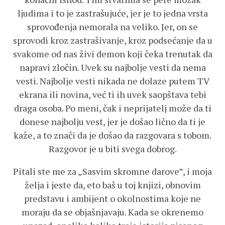
ljudima i to je zastrašujuće, jer je to jedna vrsta
sprovođenja nemorala na veliko. Jer, on se
sprovodi kroz zastrašivanje, kroz podsećanje da u
svakome od nas živi demon koji čeka trenutak da
napravi zločin. Uvek su najbolje vesti da nema
vesti. Najbolje vesti nikada ne dolaze putem TV
ekrana ili novina, već ti ih uvek saopštava tebi
draga osoba. Po meni, čak i neprijatelj može da ti
donese najbolju vest, jer je došao lično da ti je
kaže, a to znači da je došao da razgovara s tobom.
Razgovor je u biti svega dobrog.
Pitali ste me za „Sasvim skromne darove”, i moja
želja i jeste da, eto baš u toj knjizi, obnovim
predstavu i ambijent o okolnostima koje ne
moraju da se objašnjavaju. Kada se okrenemo