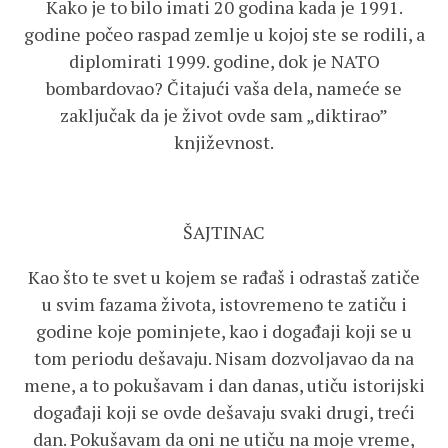
Kako je to bilo imati 20 godina kada je 1991.
godine počeo raspad zemlje u kojoj ste se rodili, a
diplomirati 1999. godine, dok je NATO
bombardovao? Čitajući vaša dela, nameće se
zaključak da je život ovde sam „diktirao”
književnost.
ŠAJTINAC
Kao što te svet u kojem se rađaš i odrastaš zatiče
u svim fazama života, istovremeno te zatiču i
godine koje pominjete, kao i događaji koji se u
tom periodu dešavaju. Nisam dozvoljavao da na
mene, a to pokušavam i dan danas, utiču istorijski
događaji koji se ovde dešavaju svaki drugi, treći
dan. Pokušavam da oni ne utiču na moje vreme,