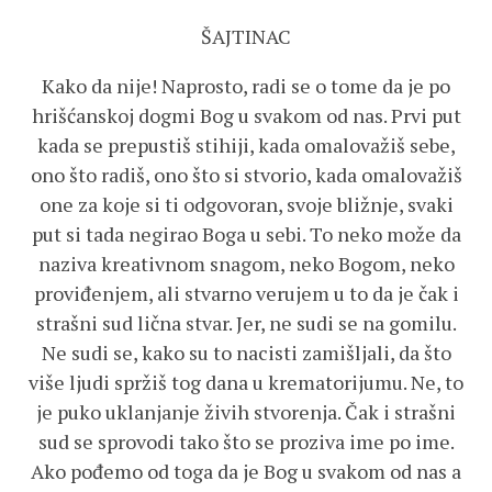
ŠAJTINAC
Kako da nije! Naprosto, radi se o tome da je po
hrišćanskoj dogmi Bog u svakom od nas. Prvi put
kada se prepustiš stihiji, kada omalovažiš sebe,
ono što radiš, ono što si stvorio, kada omalovažiš
one za koje si ti odgovoran, svoje bližnje, svaki
put si tada negirao Boga u sebi. To neko može da
naziva kreativnom snagom, neko Bogom, neko
proviđenjem, ali stvarno verujem u to da je čak i
strašni sud lična stvar. Jer, ne sudi se na gomilu.
Ne sudi se, kako su to nacisti zamišljali, da što
više ljudi spržiš tog dana u krematorijumu. Ne, to
je puko uklanjanje živih stvorenja. Čak i strašni
sud se sprovodi tako što se proziva ime po ime.
Ako pođemo od toga da je Bog u svakom od nas a