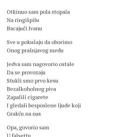
Otkinuo sam pola stopala
Na ringišpilu
Bacajući Ivanu
Sve u pokušaju da oborimo
Onog prašnjavog medu
Jedva sam nagovorio ostale
Da se provozaju
Stukli smo prvo kesu
Bezalkoholnog piva
Zapalili cigarete
I gledali besposlene ljude koji
Grakću na nas
Opa, govorio sam
U falsettu