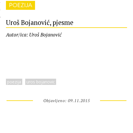
POEZIJA
 AUTORA
Uroš Bojanović, pjesme
Autor/ica: Uroš Bojanović
poezija
uros bojanovic
Objavljeno: 09.11.2015