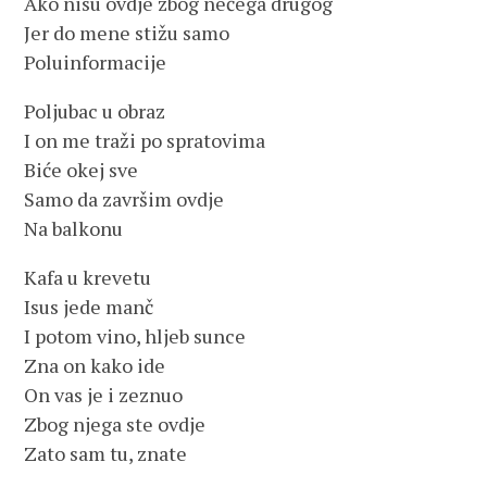
Ako nisu ovdje zbog nečega drugog
Jer do mene stižu samo
Poluinformacije
Poljubac u obraz
I on me traži po spratovima
Biće okej sve
Samo da završim ovdje
Na balkonu
Kafa u krevetu
Isus jede manč
I potom vino, hljeb sunce
Zna on kako ide
On vas je i zeznuo
Zbog njega ste ovdje
Zato sam tu, znate