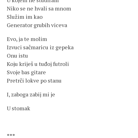
U kojem ne studiram
Niko se ne hvali sa mnom
Služim im kao
Generator grubih viceva
Evo, ja te molim
Izvuci sačmaricu iz gepeka
Onu istu
Koju kriješ u tuđoj futroli
Svoje bas gitare
Pretrči lokve po stanu
I, zaboga zabij mi je
U stomak
***