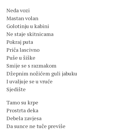
Neda vozi
Mastan volan
Golotinju u kabini
Ne staje skitnicama
Pokraj puta
Priča lascivno
Puše u šiške
Smije se s razmakom
Džepnim nožićem guli jabuku
I uvaljuje se u vruće
Sjedište
Tamo su krpe
Prostrta deka
Debela zavjesa
Da sunce ne tuče previše