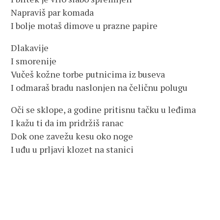
Napraviš par komada
I bolje motaš dimove u prazne papire
Dlakavije
I smorenije
Vučeš kožne torbe putnicima iz buseva
I odmaraš bradu naslonjen na čeličnu polugu
Oči se sklope, a godine pritisnu tačku u leđima
I kažu ti da im pridržiš ranac
Dok one zavežu kesu oko noge
I uđu u prljavi klozet na stanici