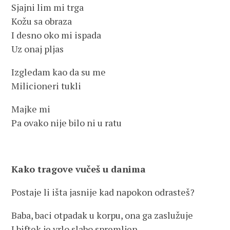
Sjajni lim mi trga
Kožu sa obraza
I desno oko mi ispada
Uz onaj pljas
Izgledam kao da su me
Milicioneri tukli
Majke mi
Pa ovako nije bilo ni u ratu
Kako tragove vučeš u danima
Postaje li išta jasnije kad napokon odrasteš?
Baba, baci otpadak u korpu, ona ga zaslužuje
I biftek je vrlo slabo spremljen