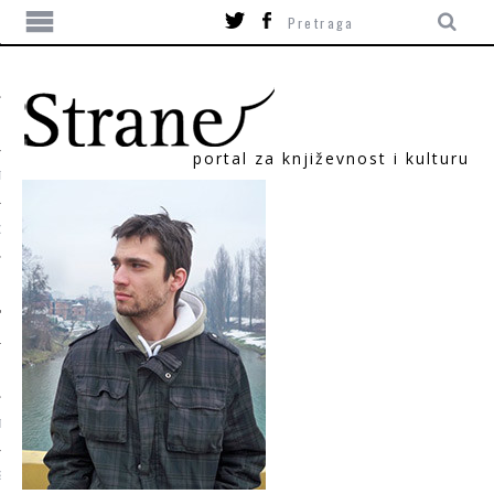
portal za književnost i kulturu
TIKA
ORI
T
SUM