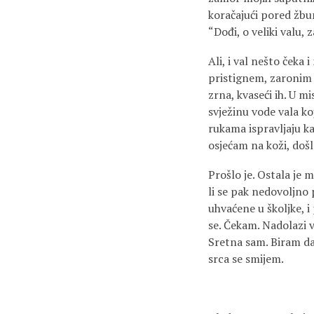
koračajući pored žbu
“Dođi, o veliki valu
Ali, i val nešto ček
pristignem, zaronim 
zrna, kvaseći ih. U mi
svježinu vode vala koj
rukama ispravljaju kao
osjećam na koži, doš
Prošlo je. Ostala je 
li se pak nedovoljno p
uhvaćene u školjke, i
se. Čekam. Nadolazi 
Sretna sam. Biram da
srca se smijem.