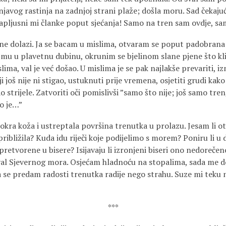
njavog rastinja na zadnjoj strani plaže; došla moru. Sad čekaj
, zapljusni mi članke poput sjećanja! Samo na tren sam ovdje, 
a i ne dolazi. Ja se bacam u mislima, otvaram se poput padobran
mu u plavetnu dubinu, okrunim se bjelinom slane pjene što kli
slima, val je već došao. U mislima je se pak najlakše prevariti, i
i još nije ni stigao, ustuknuti prije vremena, osjetiti grudi kak
 strijele. Zatvoriti oči pomislivši ”samo što nije; još samo tren
lo je…”
mokra koža i ustreptala površina trenutka u prolazu. Jesam li o
ribližila? Kuda idu riječi koje podijelimo s morem? Poniru li u d
 pretvorene u bisere? Isijavaju li izronjeni biseri ono nedorečen
val Sjevernog mora. Osjećam hladnoću na stopalima, sada me do
 se predam radosti trenutka radije nego strahu. Suze mi teku 
***