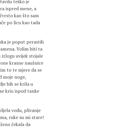
tavilu teško je
ara ispred mene, a
 čvrsto kao što sam
uče po licu kao tada
anka je poput perastih
ramena. Volim biti ta
 izlogu uvijek stojale
li one krasne naušnice
im to te mjere da se
od moje noge,
je bih se krila u
 se krio ispod tanke
ljela vodu, plivanje
ama, ruke su mi stare!
lašeno čekala da