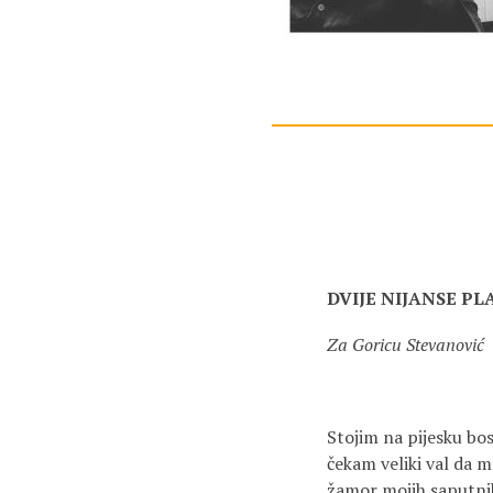
DVIJE NIJANSE PL
Za Goricu Stevanović
Stojim na pijesku bo
čekam veliki val da m
žamor mojih saputnika