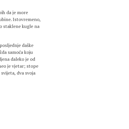
bih da je more
dubine. Istovremeno,
o staklene kugle na
posljednje daške
možda samoća koju
ljena daleko je od
meo je vjetar; stope
 svijeta, dva svoja