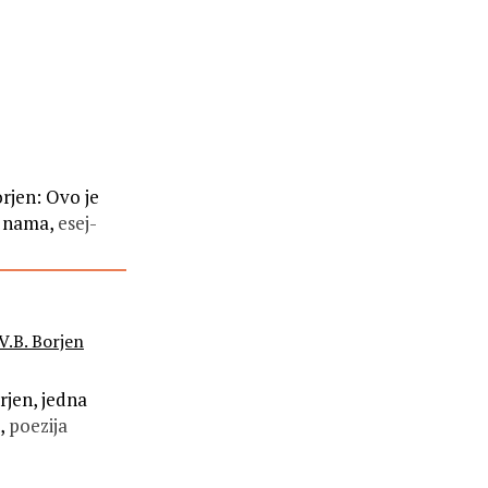
orjen: Ovo je
o nama,
esej-
V.B. Borjen
rjen, jedna
,
poezija