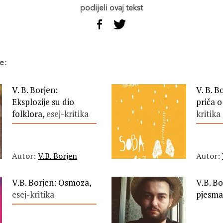
podijeli ovaj tekst
e:
V. B. Borjen:
V. B. B
Eksplozije su dio
priča 
folklora,
esej-kritika
kritika
Autor:
V.B. Borjen
Autor:
V.B. Borjen: Osmoza,
V.B. Bo
esej-kritika
pjesma