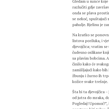
Gledam u sunce koje vi
razlučiti gdje završa
onda se plava prosti
se nekoć, spuštajući 
pahulje. Bjelinu je za
Na kratko se ponovno 
listova poriluka, i v
djevojčica; vratim se
čudesno oslikane knji
sa plavim bobcima. A
činilo kako će svakog
zamišljajući kako bih 
žbunju i žurno ih trpa
kožice svake trešnje.
Šta bi ta djevojčica 
od jutra do mraka, do
Pogledaj! Upomoć!”, il