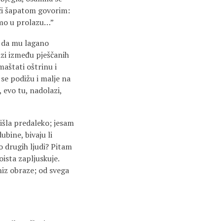
ući šapatom govorim:
samo u prolazu…”
a da mu lagano
zi između pješčanih
zmaštati oštrinu i
o se podižu i malje na
, evo tu, nadolazi,
tišla predaleko; jesam
ubine, bivaju li
o drugih ljudi? Pitam
ista zapljuskuje.
niz obraze; od svega