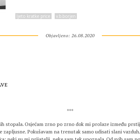
ljeto kratke price
v.b.borjen
Objavljeno: 26.08.2020
AVE
***
sih stopala. Osjećam zrno po zrno dok mi prolaze između prsti
e zapljusne. Pokušavam na trenutak samo udisati slani vazduh. 
; neki su mi prijatelji, neke sam tek upoznala. Od svih sam po