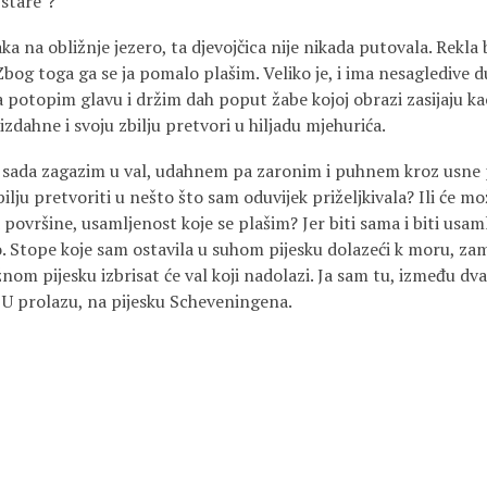
“stare”?
a na obližnje jezero, ta djevojčica nije nikada putovala. Rekla 
bog toga ga se ja pomalo plašim. Veliko je, i ima nesagledive 
 potopim glavu i držim dah poput žabe kojoj obrazi zasijaju ka
izdahne i svoju zbilju pretvori u hiljadu mjehurića.
 sada zagazim u val, udahnem pa zaronim i puhnem kroz usne 
zbilju pretvoriti u nešto što sam oduvijek priželjkivala? Ili će 
 površine, usamljenost koje se plašim? Jer biti sama i biti usam
eko. Stope koje sam ostavila u suhom pijesku dolazeći k moru, za
žnom pijesku izbrisat će val koji nadolazi. Ja sam tu, između dva
a. U prolazu, na pijesku Scheveningena.