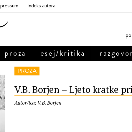
mpressum
Indeks autora
por
proza
esej/kritika
razgovo
PROZA
V.B. Borjen – Ljeto kratke pr
Autor/ica: V.B. Borjen