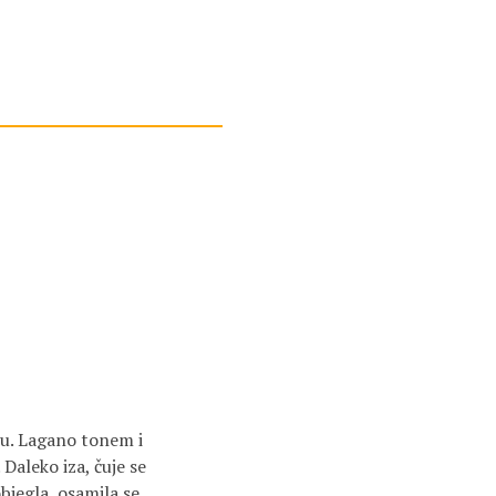
ju. Lagano tonem i
Daleko iza, čuje se
bjegla, osamila se