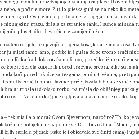
si negdje na liniji razdvajanja dviju nijansi plave. U ovom blješ
va nebo, a počinje more. Žutilo pijeska gubi se na nekoliko met
re unedogled. Ovo je moje postojanje; za njega sam se uhvatila
se niz snježnu stazu, držala za stranice sanki. I sunce mi sada t
mijenilo plavetnilo; djevojčicu je zamijenila žena.
nađem u tijelu te djevojčice; njena kosa, koja je moja kosa, t
jetar ju mlati tamo-amo, podiže ju i pušta da se tromo sruči niz 
 u njen lik katkad dok koračam ulicom, pored knjižare u čijem su
ge koje je željela kupiti; ili pored trgovine srebra, gdje su ima
 onda kući pored tržnice sa tezgama punim trešanja, pretrpan
a trenutka sručiti poput lavine; priželjkivala bih da se sruče p
ih brala i trpala u školsku torbu, pa trčala do obližnjeg parka gd
la u usta. Ne bih ni košpice ispljuvala; davila bih se u soku koji
– ja – tek mislila o moru? Ovom Sjevernom, naročito? Toliko je vo
k koža ne pobijeli i ne napuhne se. Da li bi vrištala: “Mama, m
i bi ih zarila u pijesak (kako je i običavala sve činiti sama) i up