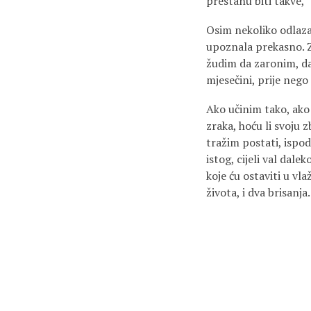
prestanu biti takve, 
Osim nekoliko odlazak
upoznala prekasno. Z
žudim da zaronim, da
mjesečini, prije nego 
Ako učinim tako, ako
zraka, hoću li svoju 
tražim postati, ispod
istog, cijeli val dal
koje ću ostaviti u vla
života, i dva brisanj