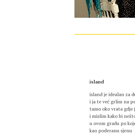
island
island je idealan za d
i ja te već grlim na pe
tamo oko vrata gdje 
i mislim kako bi nešto
u ovom gradu po koj
kao poderanu sjenu