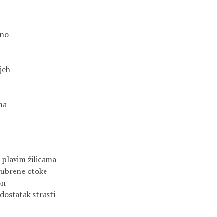
lno
jeh
na
e plavim žilicama
abubrene otoke
on
dostatak strasti