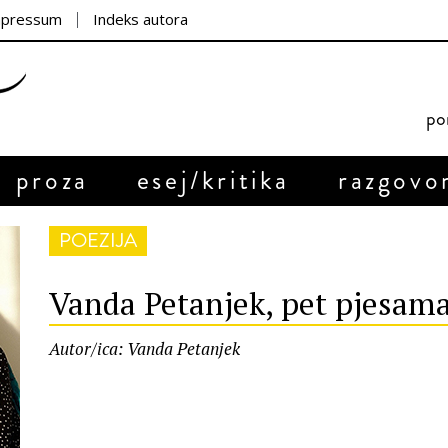
mpressum
Indeks autora
por
proza
esej/kritika
razgovo
POEZIJA
Vanda Petanjek, pet pjesam
Autor/ica: Vanda Petanjek