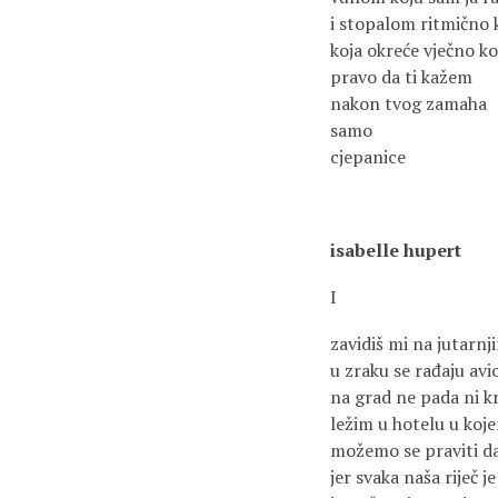
i stopalom ritmično 
koja okreće vječno k
pravo da ti kažem
nakon tvog zamaha
samo
cjepanice
isabelle hupert
I
zavidiš mi na jutarn
u zraku se rađaju avio
na grad ne pada ni kr
ležim u hotelu u koje
možemo se praviti da
jer svaka naša riječ j