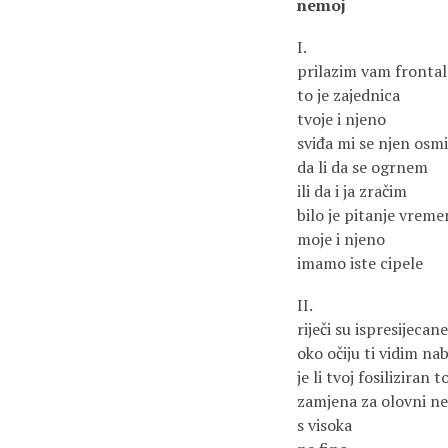
nemoj
I.
prilazim vam fronta
to je zajednica
tvoje i njeno
sviđa mi se njen osmi
da li da se ogrnem
ili da i ja zračim
bilo je pitanje vreme
moje i njeno
imamo iste cipele
II.
riječi su ispresijecan
oko očiju ti vidim n
je li tvoj fosiliziran t
zamjena za olovni ne
s visoka