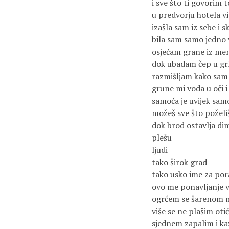
i sve što ti govorim t
u predvorju hotela vi
izašla sam iz sebe i s
bila sam samo jedno v
osjećam grane iz me
dok ubadam čep u gr
razmišljam kako sam 
grune mi voda u oči i
samoća je uvijek sa
možeš sve što poželi
dok brod ostavlja di
plešu
ljudi
tako širok grad
tako usko ime za por
ovo me ponavljanje v
ogrćem se šarenom
više se ne plašim otić
sjednem zapalim i k