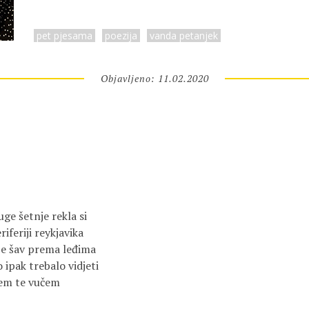
pet pjesama
poezija
vanda petanjek
Objavljeno: 11.02.2020
uge šetnje rekla si
riferiji reykjavika
je šav prema leđima
 ipak trebalo vidjeti
em te vučem