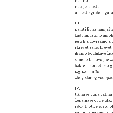
na fino
nasilje iz usta
umjesto grubo uguran
III.
pamti li nas namješt
kad napustimo ampl
jesu li zidovi samo zi
i krevet samo krevet
ili smo bodljikave žic
same sebi dovoljne z
bakreni korzet oko g
izgrižen hrđom
zbog slanog vodopa
IV.
tišina je puna batina
ženama je ovdje ulaz
i dok ti ptice pletu p
vunom koju sam ja ra