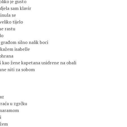
oliko je gusto
djela sam klavir
kinula se
eliko tijelo
ne rastu
lo
građom silno nalik boci
 kažem isabelle
mohrana
š kao žene kapetana usidrene na obali
mne niti za sobom
az
raća u zgrčku
 maramom
i
ažem