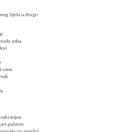
og tijela u drugo
aj
itudu soba
dovi
e
a ranu
rudi
da
 zabranjen
lavi pulover
stezala po preslici