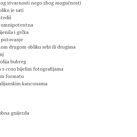
zbog stvarnosti nego zbog mogućnosti
oliko je sati
štediš
 i omnipotentna
ijenila i grčka
o putovanje
ekom drugom obliku sebi ili drugima
nj
olija bubreg
m s crno bijelim fotografijama
kom formatu
 talijanskim kanconama
obna gnijezda