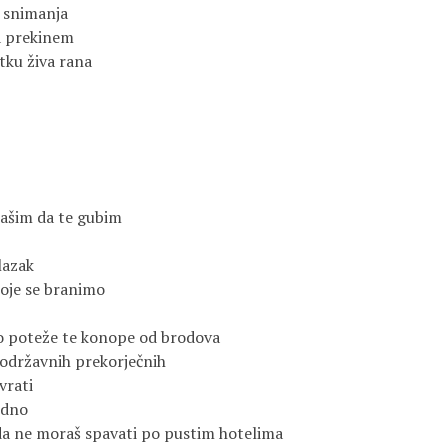
e snimanja
da prekinem
tku živa rana
lašim da te gubim
lazak
oje se branimo
o poteže te konope od brodova
održavnih prekorječnih
vrati
odno
m da ne moraš spavati po pustim hotelima