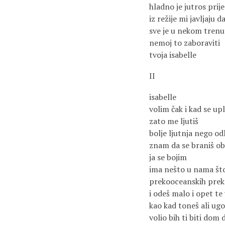
hladno je jutros prij
iz režije mi javljaju 
sve je u nekom trenu
nemoj to zaboraviti
tvoja isabelle
II
isabelle
volim čak i kad se up
zato me ljutiš
bolje ljutnja nego od
znam da se braniš ob
ja se bojim
ima nešto u nama št
prekooceanskih prek
i odeš malo i opet te 
kao kad toneš ali ug
volio bih ti biti do