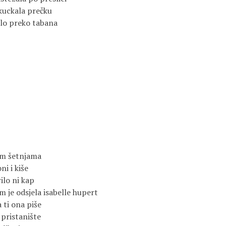
kuckala prečku
olo preko tabana
jim šetnjama
ni i kiše
ilo ni kap
m je odsjela isabelle hupert
 ti ona piše
e pristanište