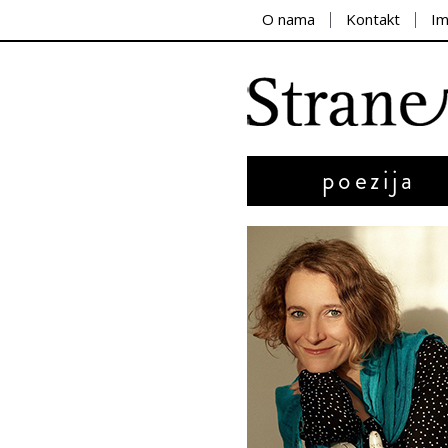
O nama
Kontakt
I
poezija