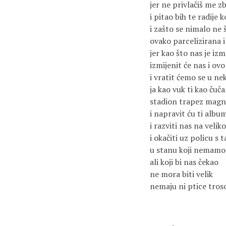
jer ne privlačiš me 
i pitao bih te radije k
i zašto se nimalo ne 
ovako parcelizirana
jer kao što nas je izm
izmijenit će nas i ov
i vratit ćemo se u n
ja kao vuk ti kao čuča
stadion trapez magn
i napravit ću ti albu
i razviti nas na veli
i okačiti uz policu s
u stanu koji nemamo
ali koji bi nas čekao
ne mora biti velik
nemaju ni ptice tros