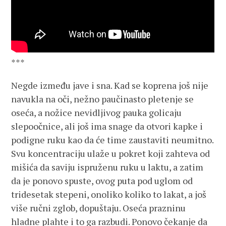
***
Negde između jave i sna. Kad se koprena još nije
navukla na oči, nežno paučinasto pletenje se
oseća, a nožice nevidljivog pauka golicaju
slepoočnice, ali još ima snage da otvori kapke i
podigne ruku kao da će time zaustaviti neumitno.
Svu koncentraciju ulaže u pokret koji zahteva od
mišića da saviju ispruženu ruku u laktu, a zatim
da je ponovo spuste, ovog puta pod uglom od
tridesetak stepeni, onoliko koliko to lakat, a još
više ručni zglob, dopuštaju. Oseća prazninu
hladne plahte i to ga razbudi. Ponovo čekanje da