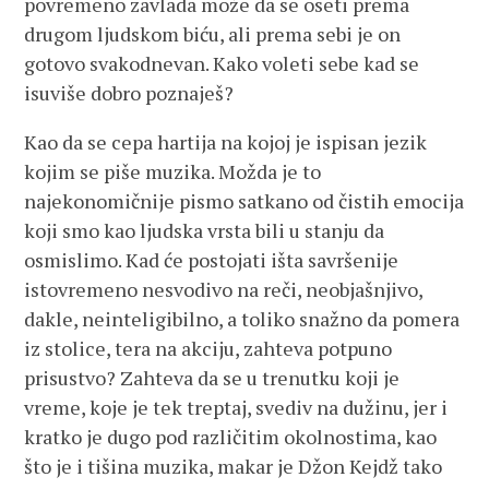
povremeno zavlada može da se oseti prema
drugom ljudskom biću, ali prema sebi je on
gotovo svakodnevan. Kako voleti sebe kad se
isuviše dobro poznaješ?
Kao da se cepa hartija na kojoj je ispisan jezik
kojim se piše muzika. Možda je to
najekonomičnije pismo satkano od čistih emocija
koji smo kao ljudska vrsta bili u stanju da
osmislimo. Kad će postojati išta savršenije
istovremeno nesvodivo na reči, neobjašnjivo,
dakle, neinteligibilno, a toliko snažno da pomera
iz stolice, tera na akciju, zahteva potpuno
prisustvo? Zahteva da se u trenutku koji je
vreme, koje je tek treptaj, svediv na dužinu, jer i
kratko je dugo pod različitim okolnostima, kao
što je i tišina muzika, makar je Džon Kejdž tako