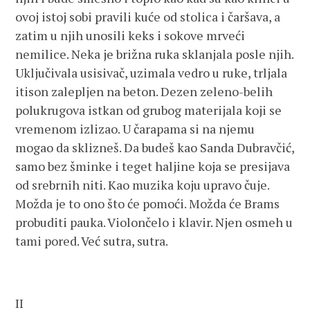
ovoj istoj sobi pravili kuće od stolica i čaršava, a
zatim u njih unosili keks i sokove mrveći
nemilice. Neka je brižna ruka sklanjala posle njih.
Uključivala usisivač, uzimala vedro u ruke, trljala
itison zalepljen na beton. Dezen zeleno-belih
polukrugova istkan od grubog materijala koji se
vremenom izlizao. U čarapama si na njemu
mogao da sklizneš. Da budeš kao Sanda Dubravčić,
samo bez šminke i teget haljine koja se presijava
od srebrnih niti. Kao muzika koju upravo čuje.
Možda je to ono što će pomoći. Možda će Brams
probuditi pauka. Violončelo i klavir. Njen osmeh u
tami pored. Već sutra, sutra.
II