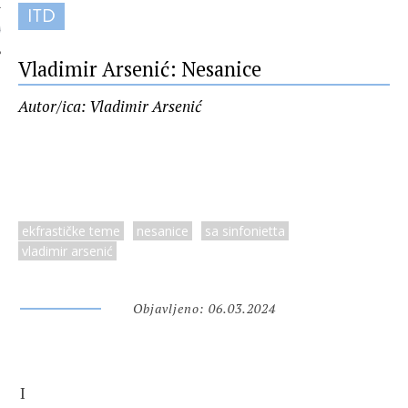
ITD
 AUTORA
Vladimir Arsenić: Nesanice
Autor/ica: Vladimir Arsenić
ekfrastičke teme
nesanice
sa sinfonietta
vladimir arsenić
Objavljeno: 06.03.2024
I