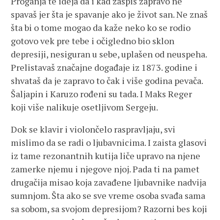
Proganja te ideja da i kad zaspiš zapravo ne
spavaš jer šta je spavanje ako je život san. Ne znaš
šta bi o tome mogao da kaže neko ko se rodio
gotovo vek pre tebe i očigledno bio sklon
depresiji, nesiguran u sebe, uplašen od neuspeha.
Prelistavaš značajne događaje iz 1873. godine i
shvataš da je zapravo to čak i više godina pevača.
Šaljapin i Karuzo rođeni su tada. I Maks Reger
koji više nalikuje osetljivom Sergeju.
Dok se klavir i violončelo raspravljaju, svi
mislimo da se radi o ljubavnicima. I zaista glasovi
iz tame rezonantnih kutija liče upravo na njene
zamerke njemu i njegove njoj. Pada ti na pamet
drugačija misao koja zavađene ljubavnike nadvija
sumnjom. Šta ako se sve vreme osoba svađa sama
sa sobom, sa svojom depresijom? Razorni bes koji