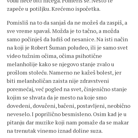
vodu neće biti ničega. Pomeriš se. Nešto te
zapeče u potiljku. Krećemo ispočetka.
Pomisliš na to da sanjaš da ne možeš da zaspiš, a
sve vreme spavaš. Možda je to tačno, a možda
samo počinješ da ludiš od nesanice. Na isti način
na koji je Robert Šuman poludeo, ili je samo svet
video tužnim očima, očima psihotične
melanholije kako se njegovo stanje zvalo u
prošlom stoleću. Namerno ne kažeš bolest, jer
biti melanholičan zaista nije zdravstveni
poremećaj, već pogled na svet, činjenično stanje
kojim se shvata da je mesto na koje smo
dovedeni, dovučeni, bačeni, postavljeni, neobično
neveselo. I poprilično besmisleno. Osim kad je u
pitanju dar muzike koji nam pomaže da se makar
na trenutak vinemo iznad doline suza.