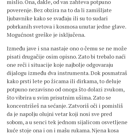
mislio. Ona, dakle, od vas zahteva potpuno
poverenje. Bez obzira na to da li zamišljate
ljubavnike kako se svađaju ili su to sudari
pobrkanih svetova i kosmosa unutar jedne glave.
Mogućnost greške je isključena.
Između jave i sna nastaje ono o čemu se ne može
pisati drugačije osim opisno. Zato bi trebalo naći
one reči i situacije koje najbolje odgovaraju
dijalogu između dva instrumenta. Dok posmatraš
kako prsti lete po žicama ili dirkama, to deluje
potpuno nezavisno od onoga što dolazi zvukom,
što vibrira u svim prisutnim ušima. Zato se
koncentrišeš na sećanje. Zatvoriš oči i pomisliš
da je napolju olujni vetar koji nosi sve pred
sobom, a u senci tek jednom sijalicom osvetljene
kuće stoje ona i on i mašu rukama. Njena kosa