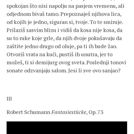
spokojan što nisi napolju na pasjem vremenu, ali
odjednom bivaš tamo. Prepoznaješ njihova lica,
od kojih je jedno, siguran si, tvoje. To te smiruje.
Prilaziš sasvim blizu i vidiš da kosa nije kosa, da
su to ruke koje grle, da njih dvoje pokušavaju da
zaštite jedno drugo od oluje, pa ti ih bude žao.
Otvoriš vrata na kući, pustiš ih unutra, jer to
možeš, ti si demijurg ovog sveta. Poslednji tonovi
sonate odzvanjaju salom. Jesi li sve ovo sanjao?
III
Robert Schumann
Fantasiestücke
, Op. 73