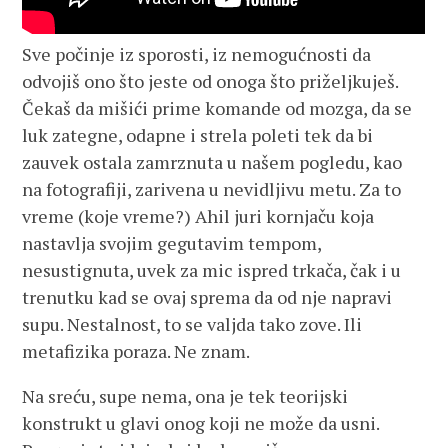
Sve počinje iz sporosti, iz nemogućnosti da
odvojiš ono što jeste od onoga što priželjkuješ.
Čekaš da mišići prime komande od mozga, da se
luk zategne, odapne i strela poleti tek da bi
zauvek ostala zamrznuta u našem pogledu, kao
na fotografiji, zarivena u nevidljivu metu. Za to
vreme (koje vreme?) Ahil juri kornjaču koja
nastavlja svojim gegutavim tempom,
nesustignuta, uvek za mic ispred trkača, čak i u
trenutku kad se ovaj sprema da od nje napravi
supu. Nestalnost, to se valjda tako zove. Ili
metafizika poraza. Ne znam.
Na sreću, supe nema, ona je tek teorijski
konstrukt u glavi onog koji ne može da usni.