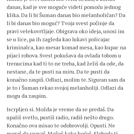
danas, kad je sve moguće videti pomoću jednog
klika. Da li bi Šuman danas bio melanholičan? Da
li bi danas bio moguć? Tvoja svest počinje da
pravi velekovrtljaje. Obigrava oko ideja, unosi im
se u lice, pa ih zagleda kao lukavi policajac
kriminalca, kao mesar komad mesa, kao kupac na
pijaci robova. Svest pokušava da ovlada tobom u
trenucima kad ti to ne treba, kad želiš da ode, da
nestane, da te pusti na miru. Da te pusti da
konačno zaspiš. Odlazi, molim te. Siguran sam da
je to i Šuman rekao svojoj melanholiji. Odlazi da
mogu da zaspim.
Iscrpljen si. Možda je vreme da se predaš. Da
upališ svetlo, pustiš radio, radiš nešto drugo.
Konačno ova misao te odobrovolji. Opusti. Ne
moraš da spavaš. Možeš kako hoćeš. Sloboda ti