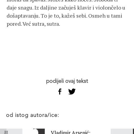
daje snagu. Iz daljine začuješ klavir i violončelo u
došaptavanju. To je to, kažeš sebi. Osmeh u tami
pored. Već sutra, sutra.
podijeli ovaj tekst
od istog autora/ice:
Vladimir Arsenić: