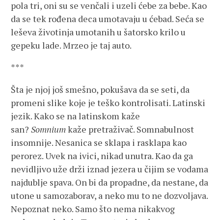
pola tri, oni su se venčali i uzeli ćebe za bebe. Kao
da se tek rođena deca umotavaju u ćebad. Seća se
leševa životinja umotanih u šatorsko krilo u
gepeku lade. Mrzeo je taj auto.
***
Šta je njoj još smešno, pokušava da se seti, da
promeni slike koje je teško kontrolisati. Latinski
jezik. Kako se na latinskom kaže
san?
Somnium
kaže pretraživač. Somnabulnost
insomnije. Nesanica se sklapa i rasklapa kao
perorez. Uvek na ivici, nikad unutra. Kao da ga
nevidljivo uže drži iznad jezera u čijim se vodama
najdublje spava. On bi da propadne, da nestane, da
utone u samozaborav, a neko mu to ne dozvoljava.
Nepoznat neko. Samo što nema nikakvog