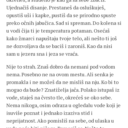
Ujednačiš disanje. Prestaneš da osluškuješ,
opustiš uši i kapke, pustiš da se prirodno spuste
preko očnih jabučica. Sad si spreman. Do kolena si
u vodi čija ti je temperatura potaman. Osećaš
kako žmarci napuštaju tvoje telo, ali nešto ti još
ne dozvoljava da se baciš i zaroniš. Kao da nisi
sam u jezeru sna i jeza se vraća.
Nije to strah. Znaš dobro da nemani pod vodom
nema. Posebno ne na ovom mestu. Ali senka je
promakla i ne možeš da ne misliš na nju. Ko bi to
mogao da bude? Znatiželja jača. Polako istupaš iz
vode, staješ na čvrsto tle, okrećeš se oko sebe.
Nema nikoga, osim odraza u ogledalu vode koji je
isuviše poznat i jednako izaziva stid i
neprijatnost. Ako pomisliš na sebe, od ulaska u