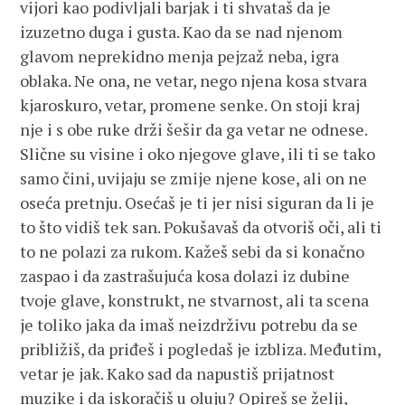
vijori kao podivljali barjak i ti shvataš da je
izuzetno duga i gusta. Kao da se nad njenom
glavom neprekidno menja pejzaž neba, igra
oblaka. Ne ona, ne vetar, nego njena kosa stvara
kjaroskuro, vetar, promene senke. On stoji kraj
nje i s obe ruke drži šešir da ga vetar ne odnese.
Slične su visine i oko njegove glave, ili ti se tako
samo čini, uvijaju se zmije njene kose, ali on ne
oseća pretnju. Osećaš je ti jer nisi siguran da li je
to što vidiš tek san. Pokušavaš da otvoriš oči, ali ti
to ne polazi za rukom. Kažeš sebi da si konačno
zaspao i da zastrašujuća kosa dolazi iz dubine
tvoje glave, konstrukt, ne stvarnost, ali ta scena
je toliko jaka da imaš neizdrživu potrebu da se
približiš, da priđeš i pogledaš je izbliza. Međutim,
vetar je jak. Kako sad da napustiš prijatnost
muzike i da iskoračiš u oluju? Opireš se želji,