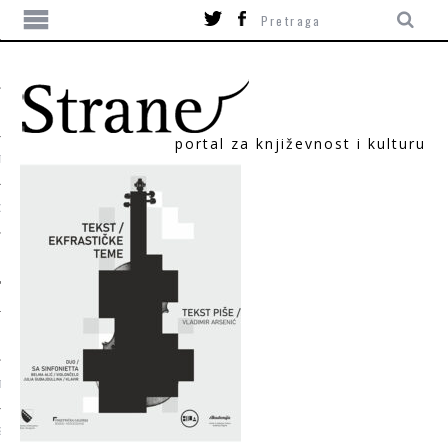
portal za književnost i kulturu
TIKA
ORI
T
SUM