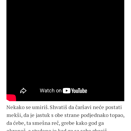
Nekako se umiriš. Shvatiš da čaršavi neće postati
mekši, da je jastuk s obe strane podjednako topao,
da ćebe, ta smešna reč, grebe kako god ga
okreneš, a studeno je kad ga sa sebe zbaciš.