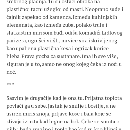
srebrnog pladnja. Tu su ostaci obroka na
plastičnoj tacni užegloj od masti. Neoprano suđe i
čajnik zapekao od kamenca. Između kuhinjskih
elemenata, kao između zuba, polako trule i
slatkastim mirisom buđi odišu komadići Lidlovog
parizera, ugrušci viršli, mrvice sira iskrivljenog
kao upaljena plastična kesa i ogrizak korice
hleba. Prava gozba za sustanare. Ima ih sve više,
siguran je u to, samo ne onog kojeg čeka iz noći u
noć.
***
Sasvim je drugačije kad je ona tu. Prijatna toplota
povlači ga u sebe. Jastuk je smilje i bosilje, a ne
usiren miris znoja, prljave kose i bala koje se
slivaju iz usta kad legne na bok. Ćebe se smota o
njih i bude smešno i toplo kao kad su kao klinci u