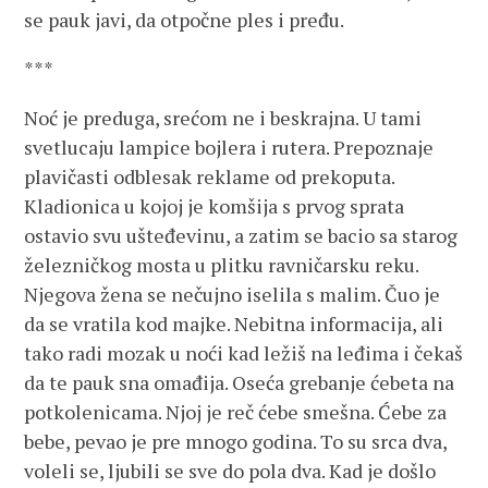
se pauk javi, da otpočne ples i pređu.
***
Noć je preduga, srećom ne i beskrajna. U tami
svetlucaju lampice bojlera i rutera. Prepoznaje
plavičasti odblesak reklame od prekoputa.
Kladionica u kojoj je komšija s prvog sprata
ostavio svu ušteđevinu, a zatim se bacio sa starog
železničkog mosta u plitku ravničarsku reku.
Njegova žena se nečujno iselila s malim. Čuo je
da se vratila kod majke. Nebitna informacija, ali
tako radi mozak u noći kad ležiš na leđima i čekaš
da te pauk sna omađija. Oseća grebanje ćebeta na
potkolenicama. Njoj je reč ćebe smešna. Ćebe za
bebe, pevao je pre mnogo godina. To su srca dva,
voleli se, ljubili se sve do pola dva. Kad je došlo