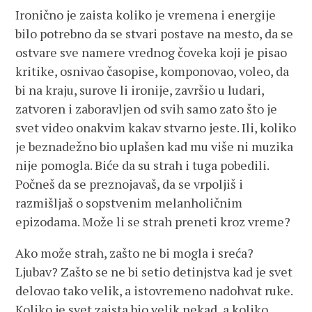
Ironično je zaista koliko je vremena i energije
bilo potrebno da se stvari postave na mesto, da se
ostvare sve namere vrednog čoveka koji je pisao
kritike, osnivao časopise, komponovao, voleo, da
bi na kraju, surove li ironije, završio u ludari,
zatvoren i zaboravljen od svih samo zato što je
svet video onakvim kakav stvarno jeste. Ili, koliko
je beznadežno bio uplašen kad mu više ni muzika
nije pomogla. Biće da su strah i tuga pobedili.
Počneš da se preznojavaš, da se vrpoljiš i
razmišljaš o sopstvenim melanholičnim
epizodama. Može li se strah preneti kroz vreme?
Ako može strah, zašto ne bi mogla i sreća?
Ljubav? Zašto se ne bi setio detinjstva kad je svet
delovao tako velik, a istovremeno nadohvat ruke.
Koliko je svet zaista bio velik nekad, a koliko