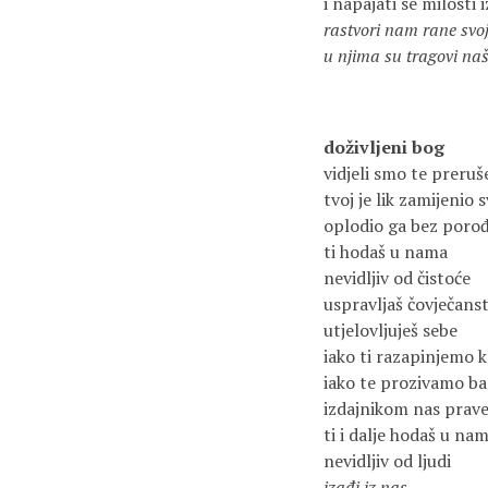
i napajati se milosti i
rastvori nam rane svo
u njima su tragovi naš
doživljeni bog
vidjeli smo te preru
tvoj je lik zamijenio s
oplodio ga bez porođ
ti hodaš u nama
nevidljiv od čistoće
uspravljaš čovječans
utjelovljuješ sebe
iako ti razapinjemo k
iako te prozivamo b
izdajnikom nas prav
ti i dalje hodaš u na
nevidljiv od ljudi
izađi iz nas