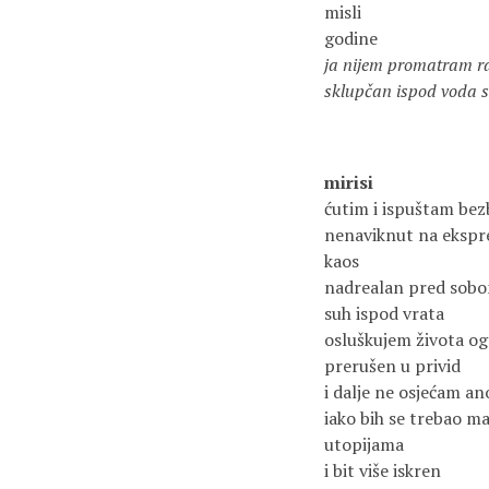
misli
godine
ja nijem promatram r
sklupčan ispod voda s
mirisi
ćutim i ispuštam bez
nenaviknut na ekspr
kaos
nadrealan pred sob
suh ispod vrata
osluškujem života og
prerušen u privid
i dalje ne osjećam an
iako bih se trebao m
utopijama
i bit više iskren