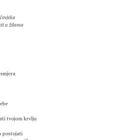
čovjeka
sti u žilama
 smjera
sebe
vati tvojom krvlju
o postojati