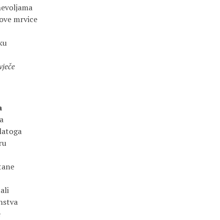
nevoljama
ove mrvice
ku
vječe
a
a
rlatoga
ru
tane
ali
nstva
e