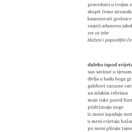
pravednici u tvojim 
skupit ćemo siromah
kamenovati grešnice
rasjeći adamovu jabu
sve za tebe
blaženi i popustljivi čo
daleko ispod svijet
san savinut u sjenam
divlja u hadu boga g
galebovi raznose vat
na mlakim rebrima
moje ruke pored fon
pridržavaju noge
iz mene ispadaju met
u meni cvjetaju boža
po meni plivaju tajn