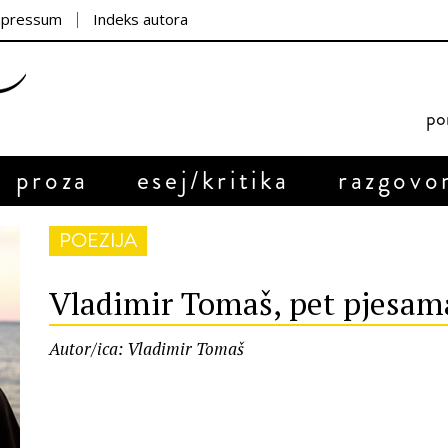
mpressum
Indeks autora
por
proza
esej/kritika
razgovo
POEZIJA
Vladimir Tomaš, pet pjesam
Autor/ica: Vladimir Tomaš