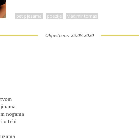
pet pjesama
poezija
vladimir tomas
Objavljeno: 23.09.2020
jstvom
aljinama
nim nogama
i u tebi
 suzama