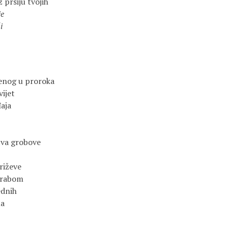
z prsiju tvojih
je
i
šenog u proroka
vijet
aja
tva grobove
riževe
arabom
ednih
ma