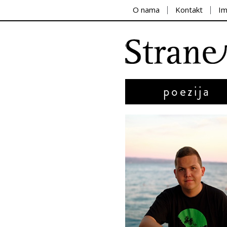
O nama
Kontakt
I
poezija