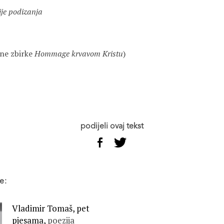
je podizanja
ene zbirke
Hommage krvavom Kristu
)
podijeli ovaj tekst
e:
Vladimir Tomaš, pet
pjesama,
poezija