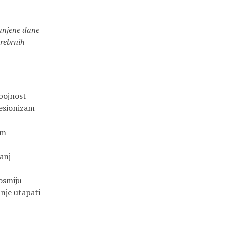
anjene dane
rebrnih
bojnost
esionizam
om
anj
osmiju
anje utapati