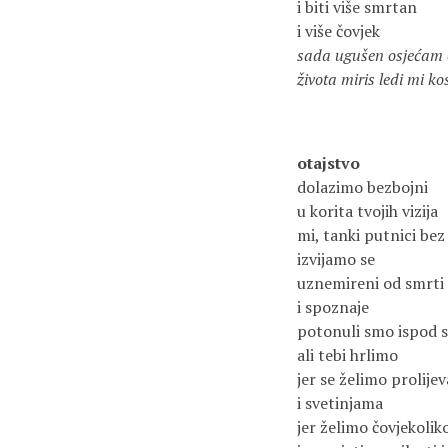
i biti više smrtan
i više čovjek
sada ugušen osjećam 
života miris ledi mi ko
otajstvo
dolazimo bezbojni
u korita tvojih vizija
mi, tanki putnici bez
izvijamo se
uznemireni od smrti
i spoznaje
potonuli smo ispod 
ali tebi hrlimo
jer se želimo prolije
i svetinjama
jer želimo čovjekolik