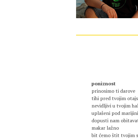
poniznost
prinosimo ti darove
tihi pred tvojim ota
nevidljivi u tvojim h
uplašeni pod mariji
dopusti nam obitavat
makar lažno
bit ćemo štit tvojim